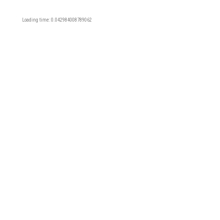
Loading time: 0.042984008789062