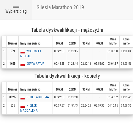
Silesia Marathon 2019
Toggle
Wybierz bieg
navigation
Tabela dyskwalifikacji - mężczyźni
Czas
Czas
Numer
Imię i nazwisko
10KM
20KM
30KM
40KM
brutto
netto
1
699
WOJTCZAK
00:42:50
01:29:15
-
-
01:39:00
01:38:04
MICHAŁ
2
1669
DEPTA ARTUR
00:44:53
01:28:44
02:12:11
02:55:02
03:04:37
03:03:56
Tabela dyskwalifikacji - kobiety
Czas
Czas
Numer
Imię i nazwisko
10KM
20KM
30KM
40KM
brutto
netto
1
8325
GIBIEC WIKTORIA
00:42:10
01:29:58
-
-
01:40:02
01:39:46
2
506
NIESLER
00:57:57
01:54:43
02:54:28
03:57:33
04:10:16
04:08:35
MAGDALENA