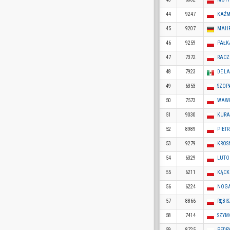
44
9247
KAŹM
45
9207
MAHR
46
9259
PAŁK
47
7372
RACZ
48
7923
DE LA
49
6353
SZOP
50
7573
WAWR
51
9030
KURA
52
8989
PIET
53
9279
KROS
54
6329
LUTO
55
6211
KĄCK
56
6224
NOGA
57
8866
RĘBI
58
7414
SZYM
59
8725
PEDR