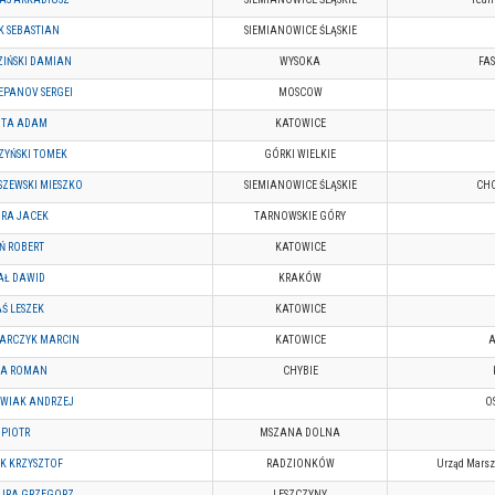
K SEBASTIAN
SIEMIANOWICE ŚLĄSKIE
ZIŃSKI DAMIAN
WYSOKA
FAS
EPANOV SERGEI
MOSCOW
TA ADAM
KATOWICE
ZYŃSKI TOMEK
GÓRKI WIELKIE
SZEWSKI MIESZKO
SIEMIANOWICE ŚLĄSKIE
CHO
RA JACEK
TARNOWSKIE GÓRY
Ń ROBERT
KATOWICE
AŁ DAWID
KRAKÓW
Ś LESZEK
KATOWICE
ARCZYK MARCIN
KATOWICE
A
A ROMAN
CHYBIE
WIAK ANDRZEJ
O
 PIOTR
MSZANA DOLNA
K KRZYSZTOF
RADZIONKÓW
Urząd Marsz
URA GRZEGORZ
LESZCZYNY