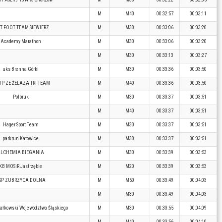
M
M40
00:32:57
00:03:11
T FOOT TEAM SIEWIERZ
M
M30
00:33:06
00:03:20
Academy Marathon
M
M30
00:33:06
00:03:20
M
M30
00:33:13
00:03:27
uks Brenna Górki
M
M30
00:33:36
00:03:50
P ZE ŻELAZA TRI TEAM
M
M40
00:33:36
00:03:50
Polbruk
M
M30
00:33:37
00:03:51
M
M40
00:33:37
00:03:51
Hager Sport Team
M
M30
00:33:37
00:03:51
parkrun Katowice
M
M30
00:33:37
00:03:51
LCHEMIA BIEGANIA
M
M30
00:33:39
00:03:53
KB MOSiR Jastrzębie
M
M20
00:33:39
00:03:53
SP ZUBRZYCA DOLNA
M
M50
00:33:49
00:04:03
M
M30
00:33:49
00:04:03
ałkowski Województwa Śląskiego
M
M30
00:33:55
00:04:09
M
M40
00:33:56
00:04:10