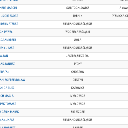
HERT MARCIN
ŚWIĘTOCHŁOWICE
Aktywn
IUS GRZEGORZ
RYBNIK
RYBNICKA G
IDER MATEUSZ
SIEMIANOWICE ŚLĄSKIE
CH PAWEŁ
WODZISŁAW ŚLĄŚKI
DŹ ANDRZEJ
WOLA
EK ŁUKASZ
SIEMIANOWICE ŚLĄSKIE
A JAN
JASTRZĘBIE-ZDRÓJ
TAK JANUSZ
TYCHY
E RAFAŁ
CHORZÓW
ANIEC PRZEMYSŁAW
CIESZYN
SKI DARIUSZ
KATOWICE
ICH MACIEJ
MYSŁOWICE
PEK TOMASZ
MYSŁOWICE
WOŹNIK MAREK
BRZESZCZE
ŁA ŁUKASZ
SIEMIANOWICE ŚLĄSKIE
US NORBERT
ZABRZE