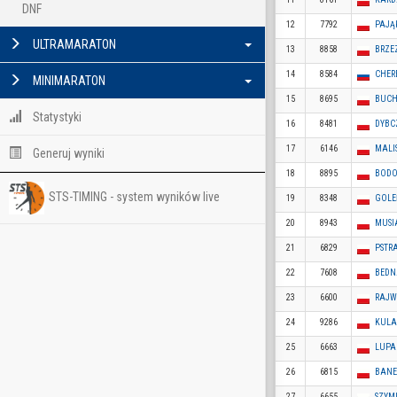
DNF
12
7792
PAJĄ
ULTRAMARATON
13
8858
BRZE
14
8584
CHER
MINIMARATON
15
8695
BUCH
Statystyki
16
8481
DYBC
17
6146
MALI
Generuj wyniki
18
8895
BODO
STS-TIMING - system wyników live
19
8348
GOLE
20
8943
MUSI
21
6829
PSTRA
22
7608
BEDN
23
6600
RAJW
24
9286
KULA
25
6663
LUPA
26
6815
BANE
27
6655
SZYM