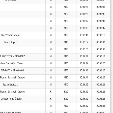
M
M30
00:35:21
00:05:35
M
M20
00:35:28
00:05:42
M
M20
00:35:32
00:05:46
M
M20
00:35:33
00:05:47
Way2Champ,com
M
M30
00:35:45
00:05:59
Team Kopeć
M
M40
00:35:52
00:06:06
M
M20
00:35:55
00:06:09
T FOOT TEAM SIEWIERZ
M
M20
00:36:02
00:06:16
AdamCzerwińskiTeam
M
M30
00:36:06
00:06:20
S BIEGATON MIKOŁÓW
M
M30
00:36:11
00:06:25
Florian Zajączki Drugie
M
M20
00:36:11
00:06:25
Rącze Raciczki
M
M40
00:36:12
00:06:26
Florian Zajączki Drugie
K
K20
00:36:12
00:06:26
TL Pogoń Ruda Śląska
K
K20
00:36:12
00:06:26
M
M20
00:36:12
00:06:26
Iron Dragon Triathlon
M
M50
00:36:13
00:06:27