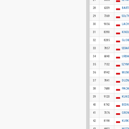
28
6339
BART
29
7369
SOŁT
30
9056
LACH
31
8390
KINDL
32
8285
GŁOW
33
7857
SERA
34
6840
URBA
35
7132
SZYM
36
8942
MUSK
37
7841
DUŹN
38
7688
PACA
39
9120
KUK
40
8742
BEDN
41
7076
GRON
42
8198
KURK
43
6802
MOTY