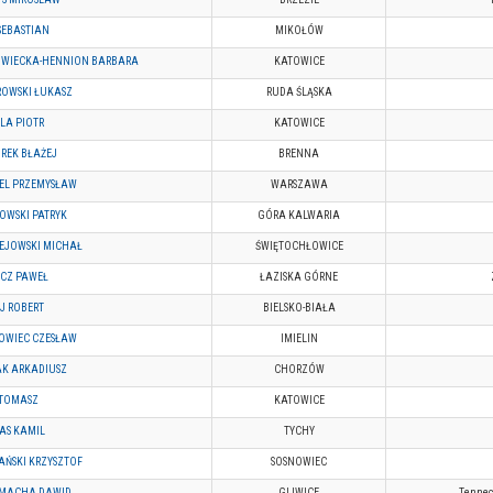
SEBASTIAN
MIKOŁÓW
WIECKA-HENNION BARBARA
KATOWICE
ROWSKI ŁUKASZ
RUDA ŚLĄSKA
LA PIOTR
KATOWICE
REK BŁAŻEJ
BRENNA
EL PRZEMYSŁAW
WARSZAWA
OWSKI PATRYK
GÓRA KALWARIA
EJOWSKI MICHAŁ
ŚWIĘTOCHŁOWICE
ZCZ PAWEŁ
ŁAZISKA GÓRNE
J ROBERT
BIELSKO-BIAŁA
OWIEC CZESŁAW
IMIELIN
AK ARKADIUSZ
CHORZÓW
 TOMASZ
KATOWICE
AS KAMIL
TYCHY
AŃSKI KRZYSZTOF
SOSNOWIEC
MACHA DAWID
GLIWICE
Tenneco