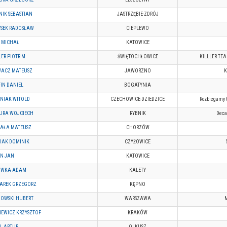
NIK SEBASTIAN
JASTRZĘBIE-ZDRÓJ
YSEK RADOSŁAW
CIEPLEWO
 MICHAŁ
KATOWICE
ER PIOTR M.
ŚWIĘTOCHŁOWICE
KILLLER TEA
ACZ MATEUSZ
JAWORZNO
K
FIN DANIEL
BOGATYNIA
NIAK WITOLD
CZECHOWICE-DZIEDZICE
Rozbiegamy t
URA WOJCIECH
RYBNIK
Deca
AŁA MATEUSZ
CHORZÓW
IAK DOMINIK
CZYŻOWICE
N JAN
KATOWICE
OWKA ADAM
KALETY
AREK GRZEGORZ
KĘPNO
OWSKI HUBERT
WARSZAWA
M
IEWICZ KRZYSZTOF
KRAKÓW
L ARTUR
OLKUSZ