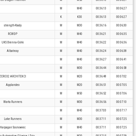
M
M40
00:36:13
00:06:27
K
K30
00:36:13
00:06:27
strength4body
M
M30
00:36:16
00:06:30
RCWDP
M
M40
00:36:21
00:06:35
UKS Brenna-Górki
M
M40
00:36:22
00:06:36
Albatrosy
M
M40
00:36:24
00:06:38
M
M40
00:36:27
00:06:41
M
M30
00:36:44
00:06:58
ZERO32 ARCHITEKCI
M
M20
00:36:48
00:07:02
Applandeo
M
M20
00:36:51
00:07:05
M
M50
00:36:52
00:07:06
Warta Runners
M
M30
00:36:56
00:07:10
M
M40
00:37:03
00:07:17
Lake Runners
M
M30
00:37:11
00:07:25
Harpagan Sosnowiec
M
M40
00:37:11
00:07:25
 Automotive Gliwice / Driv
M
M20
00:37:15
00:07:29