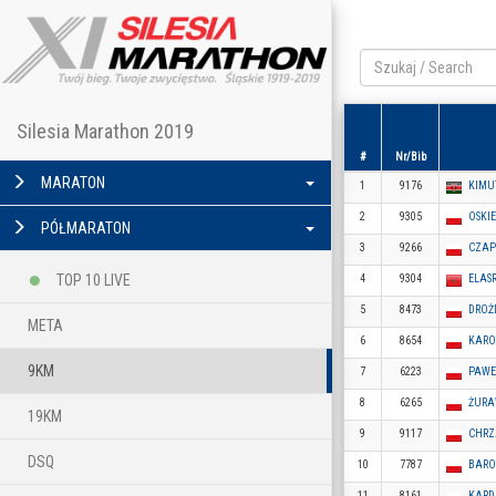
Silesia Marathon 2019
#
Nr/Bib
MARATON
1
9176
KIMU
2
9305
OSKI
PÓŁMARATON
3
9266
CZAP
TOP 10 LIVE
4
9304
ELAS
5
8473
DROŻ
META
6
8654
KARO
9KM
7
6223
PAWE
8
6265
ŻURA
19KM
9
9117
CHRZ
DSQ
10
7787
BARO
11
8161
KARD