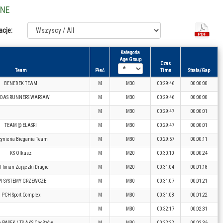
LNE
acje:
Kategoria
Age Group
Czas
Team
Płeć
Time
Strata/Gap
BENEDEK TEAM
M
M30
00:29:46
00:00:00
IDAS RUNNERS WARSAW
M
M30
00:29:46
00:00:00
M
M30
00:29:47
00:00:01
TEAM @ ELASRI
M
M30
00:29:47
00:00:01
żynieria Biegania Team
M
M30
00:29:57
00:00:11
KS Olkusz
M
M20
00:30:10
00:00:24
Florian Zajączki Drugie
M
M20
00:31:04
00:01:18
PI SYSTEMY GRZEWCZE
M
M30
00:31:07
00:01:21
PCH Sport Complex
M
M30
00:31:08
00:01:22
M
M30
00:32:17
00:02:31
 PASEK / TS AKS ChoRzów
M
M30
00:32:22
00:02:36