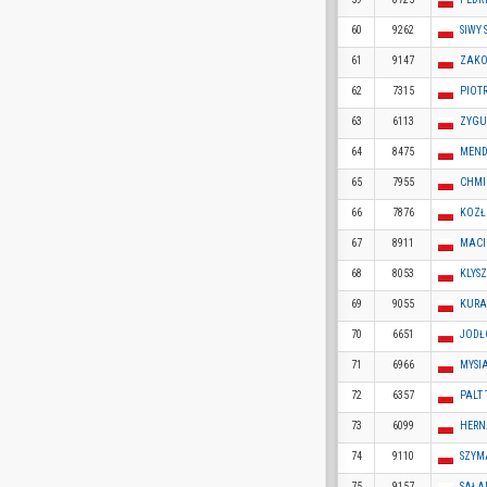
60
9262
SIWY 
61
9147
ZAKO
62
7315
PIOT
63
6113
ZYGU
64
8475
MEND
65
7955
CHMI
66
7876
KOZŁ
67
8911
MACI
68
8053
KLYS
69
9055
KURA
70
6651
JODŁ
71
6966
MYSI
72
6357
PALT
73
6099
HERN
74
9110
SZYM
75
9157
SAŁA