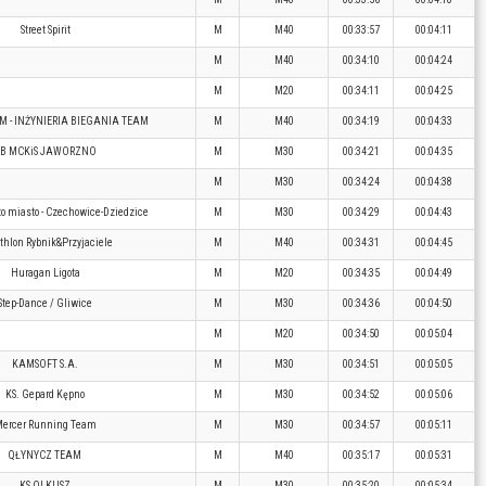
Street Spirit
M
M40
00:33:57
00:04:11
M
M40
00:34:10
00:04:24
M
M20
00:34:11
00:04:25
M - INŻYNIERIA BIEGANIA TEAM
M
M40
00:34:19
00:04:33
B MCKiS JAWORZNO
M
M30
00:34:21
00:04:35
M
M30
00:34:24
00:04:38
o miasto - Czechowice-Dziedzice
M
M30
00:34:29
00:04:43
thlon Rybnik&Przyjaciele
M
M40
00:34:31
00:04:45
Huragan Ligota
M
M20
00:34:35
00:04:49
Step-Dance / Gliwice
M
M30
00:34:36
00:04:50
M
M20
00:34:50
00:05:04
KAMSOFT S.A.
M
M30
00:34:51
00:05:05
KS. Gepard Kępno
M
M30
00:34:52
00:05:06
ercer Running Team
M
M30
00:34:57
00:05:11
QŁYNYCZ TEAM
M
M40
00:35:17
00:05:31
KS OLKUSZ
M
M30
00:35:20
00:05:34