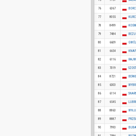
76
6367
BORC
77
8055
KURC
78
8499
KOŚM
79
7484
BEZU
80
6609
GWÓŹ
81
6654
KNAP
82
6116
RAJW
83
7019
SZOS
84
8721
BERK
85
6303
WYBR
86
6114
SNAR
87
6545
LUBR
88
8863
WYŁU
89
8887
PRZE
90
7993
BUBA
91
7586
ROZM