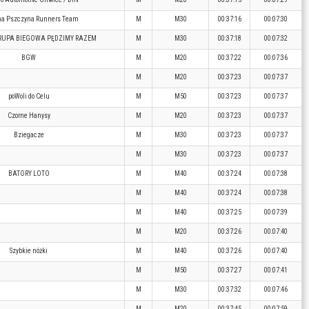
a Pszczyna Runners Team
M
M30
00:37:16
00:07:30
RUPA BIEGOWA PĘDZIMY RAZEM
M
M30
00:37:18
00:07:32
BGW
M
M20
00:37:22
00:07:36
M
M20
00:37:23
00:07:37
poWoli do Celu
M
M50
00:37:23
00:07:37
Czorne Hanysy
M
M20
00:37:23
00:07:37
Bziegacze
M
M30
00:37:23
00:07:37
M
M30
00:37:23
00:07:37
BATORY LOTO
M
M40
00:37:24
00:07:38
M
M40
00:37:24
00:07:38
M
M40
00:37:25
00:07:39
M
M20
00:37:26
00:07:40
Szybkie nóżki
M
M40
00:37:26
00:07:40
M
M50
00:37:27
00:07:41
M
M30
00:37:32
00:07:46
M
M20
00:37:45
00:07:59