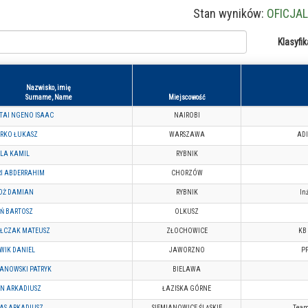
Stan wyników:
OFICJA
Klasyfik
Nazwisko, imię
Surname, Name
Miejscowość
TAI NGENO ISAAC
NAIROBI
ERKO ŁUKASZ
WARSZAWA
AD
LA KAMIL
RYBNIK
RI ABDERRAHIM
CHORZÓW
DŻ DAMIAN
RYBNIK
In
Ń BARTOSZ
OLKUSZ
ŁCZAK MATEUSZ
ZŁOCHOWICE
KB 
WIK DANIEL
JAWORZNO
P
ANOWSKI PATRYK
BIELAWA
N ARKADIUSZ
ŁAZISKA GÓRNE
AS ARKADIUSZ
SIEMIANOWICE ŚLĄSKIE
Team