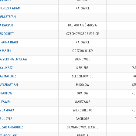
IERCZYK ADAM
KATOWICE
ENS STEFAN
A KACPER
DĄBROWA GÓRNICZA
EK ROBERT
CZECHOWICE-DZIEDZICE
 PARRA INAKI
KATOWICE
A MAREK
GORZÓW WLKP.
ZYCKI PRZEMYSŁAW
SOSNOWIEC
Ś ŁUKASZ
SIEWIERZ
FAS
RAS MATEUSZ
ŚLEDZIEJOWICE
#
NY SEBASTIAN
MIKOŁÓW
ST
 BARTOSZ
OPATÓW
KB 
I PAWEŁ
WARSZAWA
 BARBARA
WILKOWIECKO
KB 
SZ JUDYTA
RACIBÓRZ
CZAK ARKADIUSZ
SIEMIANOWICE ŚLĄSKIE
YS MIROSLAW
BRZEZIE