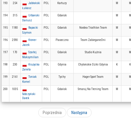
193
254
Jabłoński
POL
Kartuzy
M
M
Łukasz
194
315
Urbański
POL
Gdańsk
M
M
Dariusz
195
1180
Rapacki
POL
Gdańsk
Nordea Triathlon Team
M
M
Szymon
196
2590
Kroner
POL
Piaseczno
Team ZabieganeDni
M
M
Jacek
197
170
Szarlej
POL
Gdańsk
Studio Kuźnia
M
M
Maksymilian
198
230
Krużycka
POL
Gdynia
Chylońskie Dziki Gdynia
K
K
Żaneta
199
2161
Toniak
POL
Tychy
Hager Sport Team
M
M
Kornel
200
1035
POL
Gdańsk
Smaruj Na Trening Team
M
M
Sobczyński
Darek
Poprzednia
Następna