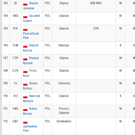
183
53
Błażuk
POL
Gdynia
IBW PAN
M
M
Jarosław
184
1882
Szczołek
POL
Gdańsk
M
M
Hubert
185
870
POL
Gdańsk
ZHR
M
M
Pszczoliński
Piotr
186
1348
Brodzik
POL
Kwidzyn
K
K
Kamila
187
1739
Brożyna
POL
Gdynia
M
M
Ryszard
188
2129
Flisik
POL
Gdańsk
M
M
Karol
189
16
Korzec
POL
Chełmno
M
M
Bartosz
190
413
Stańczyk
POL
Gdańsk
K
K
Martyna
191
1683
Nibus
POL
Pruszcz
M
M
Gdański
Michał
192
2581
POL
Sierakowice
M
M
Jędrkowiak
Piotr