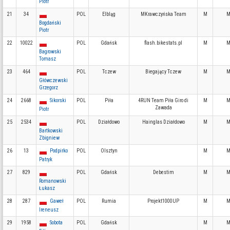
Piotr
21
34
POL
Elbląg
MKrawczyńska Team
M
M
Bogdański
Piotr
22
10022
POL
Gdańsk
flash.bikestats.pl
M
M
Bagrowski
Tomasz
23
464
POL
Tczew
Biegający Tczew
M
M
Główczewski
Grzegorz
24
2668
Sikorski
POL
Piła
4RUN Team Piła Giro di
M
M
Zawada
Piotr
25
2534
POL
Działdowo
Hainglas Działdowo
M
M
Bartkowski
Zbigniew
26
13
Podpirko
POL
Olsztyn
M
M
Patryk
27
829
POL
Gdańsk
Debestim
M
M
Romanowski
Łukasz
28
287
Gaweł
POL
Rumia
Projekt1000UP
M
M
Ireneusz
29
1958
Sobota
POL
Gdańsk
M
M