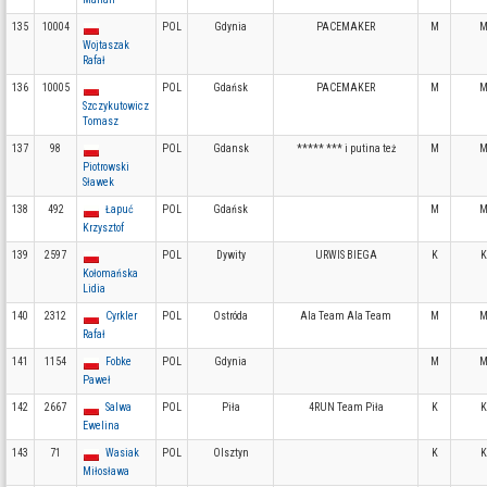
135
10004
POL
Gdynia
PACEMAKER
M
M
Wojtaszak
Rafał
136
10005
POL
Gdańsk
PACEMAKER
M
M
Szczykutowicz
Tomasz
137
98
POL
Gdansk
***** *** i putina też
M
M
Piotrowski
Sławek
138
492
Łapuć
POL
Gdańsk
M
M
Krzysztof
139
2597
POL
Dywity
URWIS BIEGA
K
K
Kołomańska
Lidia
140
2312
Cyrkler
POL
Ostróda
Ala Team Ala Team
M
M
Rafał
141
1154
Fobke
POL
Gdynia
M
M
Paweł
142
2667
Salwa
POL
Piła
4RUN Team Piła
K
K
Ewelina
143
71
Wasiak
POL
Olsztyn
K
K
Miłosława