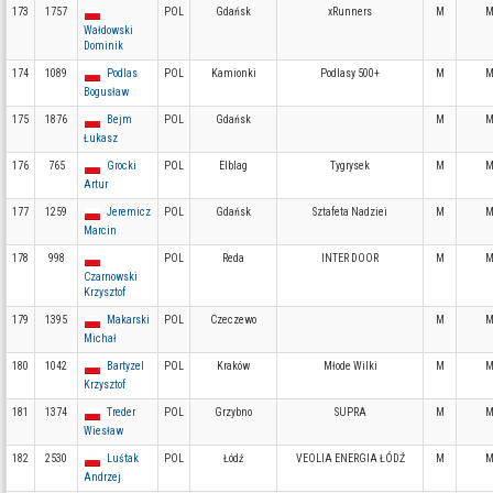
173
1757
POL
Gdańsk
xRunners
M
M
Wałdowski
Dominik
174
1089
Podlas
POL
Kamionki
Podlasy 500+
M
M
Bogusław
175
1876
Bejm
POL
Gdańsk
M
M
Łukasz
176
765
Grocki
POL
Elblag
Tygrysek
M
M
Artur
177
1259
Jeremicz
POL
Gdańsk
Sztafeta Nadziei
M
M
Marcin
178
998
POL
Reda
INTER DOOR
M
M
Czarnowski
Krzysztof
179
1395
Makarski
POL
Czeczewo
M
M
Michał
180
1042
Bartyzel
POL
Kraków
Młode Wilki
M
M
Krzysztof
181
1374
Treder
POL
Grzybno
SUPRA
M
M
Wiesław
182
2530
Luśtak
POL
Łódź
VEOLIA ENERGIA ŁÓDŹ
M
M
Andrzej