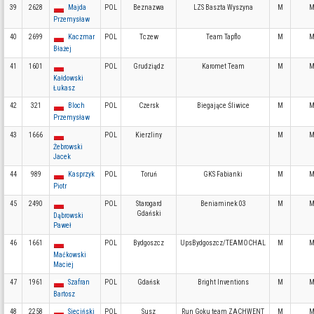
39
2628
Majda
POL
Beznazwa
LZS Baszta Wyszyna
M
M
Przemysław
40
2699
Kaczmar
POL
Tczew
Team Tapflo
M
M
Błażej
41
1601
POL
Grudziądz
Karomet Team
M
M
Kałdowski
Łukasz
42
321
Bloch
POL
Czersk
Biegające Śliwice
M
M
Przemysław
43
1666
POL
Kierzliny
M
M
Żebrowski
Jacek
44
989
Kasprzyk
POL
Toruń
GKS Fabianki
M
M
Piotr
45
2490
POL
Starogard
Beniaminek 03
M
M
Gdański
Dąbrowski
Paweł
46
1661
POL
Bydgoszcz
UpsBydgoszcz/TEAMOCHAL
M
M
Maćkowski
Maciej
47
1961
Szafran
POL
Gdańsk
Bright Inventions
M
M
Bartosz
48
2258
Sieciński
POL
Susz
Run Goku team ZACHWENT
M
M