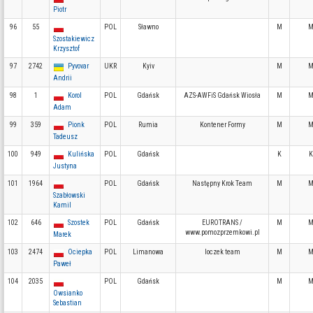
Piotr
96
55
POL
Sławno
M
M
Szostakiewicz
Krzysztof
97
2742
Pyvovar
UKR
Kyiv
M
M
Andrii
98
1
Korol
POL
Gdańsk
AZS-AWFiS Gdańsk Wiosła
M
M
Adam
99
359
Pionk
POL
Rumia
Kontener Formy
M
M
Tadeusz
100
949
Kulińska
POL
Gdańsk
K
K
Justyna
101
1964
POL
Gdańsk
Następny Krok Team
M
M
Szabłowski
Kamil
102
646
Szostek
POL
Gdańsk
EUROTRANS /
M
M
www.pomozprzemkowi.pl
Marek
103
2474
Ociepka
POL
Limanowa
loczek team
M
M
Paweł
104
2035
POL
Gdańsk
M
M
Owsianko
Sebastian