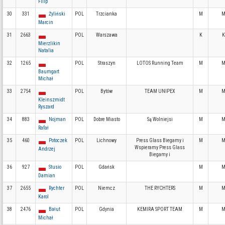
Filip
30
331
Żyliński
POL
Trzcianka
M
M
Marcin
31
2663
POL
Warszawa
K
K
Mierzlikin
Natalia
32
1265
POL
Straszyn
LOTOS Running Team
M
M
Baumgart
Michał
33
2754
POL
Bytów
TEAM UNIPEX
M
M
Kleinszmidt
Ryszard
34
883
Nojman
POL
Dobre Miasto
Są Wolniejsi
M
M
Rafał
35
460
Potoczek
POL
Lichnowy
Press Glass Biegamy i
M
M
Wspieramy Press Glass
Andrzej
Biegamy i
36
927
Stusio
POL
Gdańsk
M
M
Damian
37
2655
Rychter
POL
Niemcz
THE RYCHTERS
M
M
Karol
38
2476
Bałut
POL
Gdynia
KEMIRA SPORT TEAM
M
M
Michał