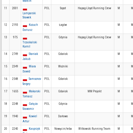
Marcin
11
2001
POL
Sopot
Hapag-Lloyd Running Crew
M
M
Lamparski
Sławek
12
2193
Kożuch
POL
Łagów
M
M
Dariusz
13
975
POL
Gdynia
Hapag-Lloyd Running Crew
M
M
Trzaskalski
Kamil
14
2749
Staniak
POL
Gdańsk
M
M
Jakub
15
2349
Miara
POL
Woźniki
M
M
Dawid
16
2548
Samsonov
POL
Gdańsk
M
M
Sergey
17
1655
Makarski
POL
Gdańsk
MM Projekt
M
M
Tomasz
18
2248
Gałęza
POL
Gdynia
M
M
Sławomir
19
1940
Kowiel
POL
Darłowo
M
M
Artur
20
2240
Kasprzyk
POL
Nowęcin/łeba
Witkowski Running Team
M
M