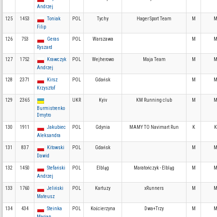
Andrzej
125
1453
Toniak
POL
Tychy
Hager Sport Team
M
M
Filip
126
753
Geras
POL
Warszawa
M
M
Ryszard
127
1752
Krawczyk
POL
Wejherowo
Maja Team
M
M
Andrzej
128
2371
Kirsz
POL
Gdańsk
M
M
Krzysztof
129
2365
UKR
Kyiv
KM Running club
M
M
Burmistrenko
Dmytro
130
1911
Jakubiec
POL
Gdynia
MAMY TO Navimart Run
K
K
Aleksandra
131
837
Kitowski
POL
Gdańsk
M
M
Dawid
132
1450
Stefański
POL
Elbląg
Maratończyk - Elbląg
M
M
Andrzej
133
1760
Jeliński
POL
Kartuzy
xRunners
M
M
Mateusz
134
434
Steinka
POL
Kościerzyna
Dwa+Trzy
M
M
Marian