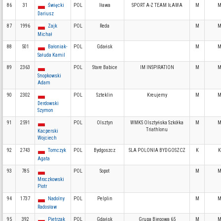
86
31
Święcki
POL
Iława
SPORT A-Z TEAM IŁAWA
M
M
Dariusz
87
1996
Zajk
POL
Reda
M
M
Michał
88
501
Bałoniak-
POL
Gdańsk
M
M
Sałuda Kamil
89
2363
POL
Stare Babice
IM INSPIRATION
M
M
Snopkowski
Adam
90
2302
POL
Szteklin
Kreujemy
M
M
Derdowski
Szymon
91
2591
POL
Olsztyn
WMKS Olsztyńska Szkółka
M
M
Triathlonu
Kacperski
Wojciech
92
2743
Tomczyk
POL
Bydgoszcz
SLA POLONIA BYDGOSZCZ
K
K
Agata
93
785
POL
Sopot
M
M
Mroczkowski
Piotr
94
1737
Nadolny
POL
Pelplin
M
M
Radosław
95
392
Pietrzak
POL
Gdańsk
Grupa Biegowa 65
M
M