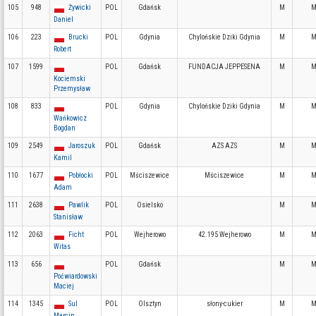
105
948
Żywicki
POL
Gdańsk
M
M
Daniel
106
223
Brucki
POL
Gdynia
Chylońskie Dziki Gdynia
M
M
Robert
107
1599
POL
Gdańsk
FUNDACJA JEPPESENA
M
M
Kociemski
Przemysław
108
833
POL
Gdynia
Chylońskie Dziki Gdynia
M
M
Wańkowicz
Bogdan
109
2549
Jaroszuk
POL
Gdańsk
AZS AZS
M
M
Kamil
110
1677
Pobłocki
POL
Mściszewice
Mściszewice
M
M
Adam
111
2638
Pawlik
POL
Osielsko
M
M
Stanisław
112
2063
Ficht
POL
Wejherowo
42.195 Wejherowo
M
M
Witas
113
656
POL
Gdańsk
M
M
Poćwiardowski
Maciej
114
1345
Sul
POL
Olsztyn
słony-cukier
M
M
Marcin