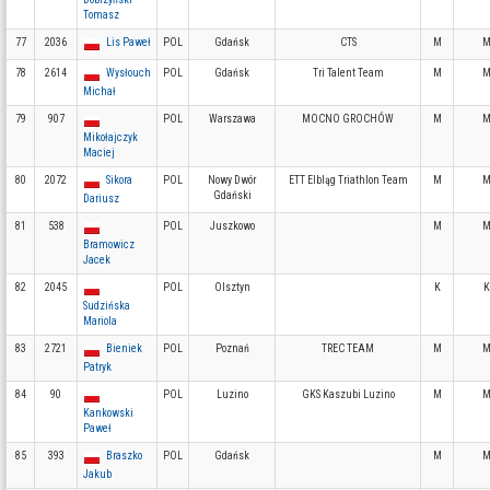
Tomasz
77
2036
Lis Paweł
POL
Gdańsk
CTS
M
M
78
2614
Wysłouch
POL
Gdańsk
Tri Talent Team
M
M
Michał
79
907
POL
Warszawa
MOCNO GROCHÓW
M
M
Mikołajczyk
Maciej
80
2072
Sikora
POL
Nowy Dwór
ETT Elbląg Triathlon Team
M
M
Gdański
Dariusz
81
538
POL
Juszkowo
M
M
Bramowicz
Jacek
82
2045
POL
Olsztyn
K
K
Sudzińska
Mariola
83
2721
Bieniek
POL
Poznań
TREC TEAM
M
M
Patryk
84
90
POL
Luzino
GKS Kaszubi Luzino
M
M
Kankowski
Paweł
85
393
Braszko
POL
Gdańsk
M
M
Jakub