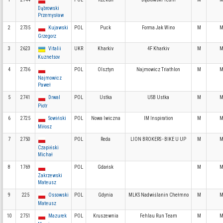
Dąbrowski
Przemysław
2
2735
Kujawski
POL
Puck
Forma Jak Wino
M
M
Grzegorz
3
2623
Vitalii
UKR
Kharkiv
4F Kharkiv
M
M
Kuznetsov
4
2736
POL
Olsztyn
Najmowicz Triathlon
M
M
Najmowicz
Paweł
5
2741
Drwal
POL
Ustka
USB Ustka
M
M
Piotr
6
2725
Sowiński
POL
Nowa Iwiczna
IM Inspiration
M
M
Miłosz
7
2750
POL
Reda
LION BROKERS - BIKE U UP
M
M
Czapiński
Michał
8
1769
POL
Gdańsk
M
M
Zakrzewski
Mateusz
9
225
Ossowski
POL
Gdynia
MLKS Nadwiślanin Chełmno
M
M
Mateusz
10
2751
Mazurek
POL
Kruszewnia
Fehlau Run Team
M
M