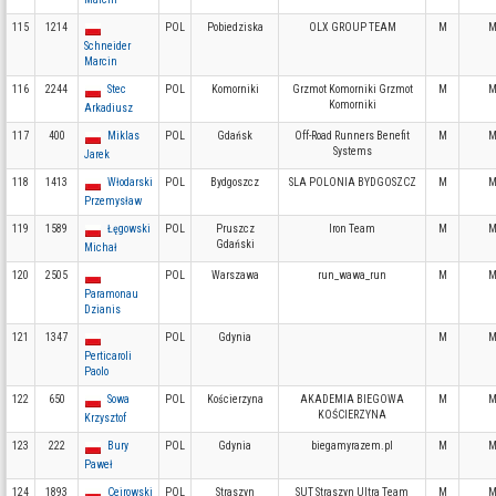
115
1214
POL
Pobiedziska
OLX GROUP TEAM
M
M
Schneider
Marcin
116
2244
Stec
POL
Komorniki
Grzmot Komorniki Grzmot
M
M
Komorniki
Arkadiusz
117
400
Miklas
POL
Gdańsk
Off-Road Runners Benefit
M
M
Systems
Jarek
118
1413
Włodarski
POL
Bydgoszcz
SLA POLONIA BYDGOSZCZ
M
M
Przemysław
119
1589
Łęgowski
POL
Pruszcz
Iron Team
M
M
Gdański
Michał
120
2505
POL
Warszawa
run_wawa_run
M
M
Paramonau
Dzianis
121
1347
POL
Gdynia
M
M
Perticaroli
Paolo
122
650
Sowa
POL
Kościerzyna
AKADEMIA BIEGOWA
M
M
KOŚCIERZYNA
Krzysztof
123
222
Bury
POL
Gdynia
biegamyrazem.pl
M
M
Paweł
124
1893
Cejrowski
POL
Straszyn
SUT Straszyn Ultra Team
M
M