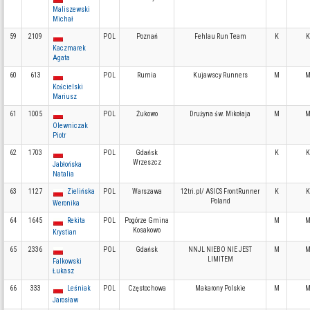
Maliszewski
Michał
59
2109
POL
Poznań
Fehlau Run Team
K
K
Kaczmarek
Agata
60
613
POL
Rumia
Kujawscy Runners
M
M
Kościelski
Mariusz
61
1005
POL
Żukowo
Drużyna św. Mikołaja
M
M
Olewniczak
Piotr
62
1703
POL
Gdańsk
K
K
Wrzeszcz
Jabłońska
Natalia
63
1127
Zielińska
POL
Warszawa
12tri.pl/ ASICS FrontRunner
K
K
Poland
Weronika
64
1645
Rekita
POL
Pogórze Gmina
M
M
Kosakowo
Krystian
65
2336
POL
Gdańsk
NNJL NIEBO NIE JEST
M
M
LIMITEM
Falkowski
Łukasz
66
333
Leśniak
POL
Częstochowa
Makarony Polskie
M
M
Jarosław