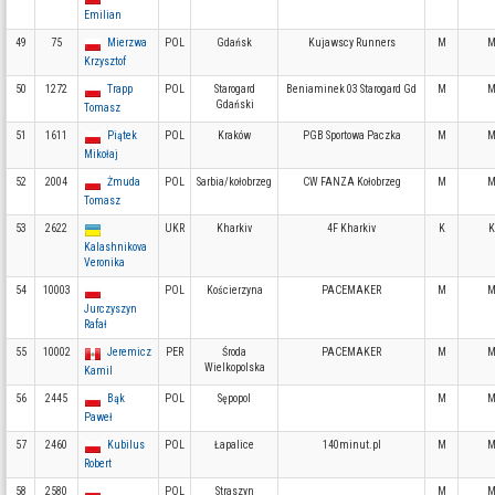
Emilian
49
75
Mierzwa
POL
Gdańsk
Kujawscy Runners
M
M
Krzysztof
50
1272
Trapp
POL
Starogard
Beniaminek 03 Starogard Gd
M
M
Gdański
Tomasz
51
1611
Piątek
POL
Kraków
PGB Sportowa Paczka
M
M
Mikołaj
52
2004
Żmuda
POL
Sarbia/kołobrzeg
CW FANZA Kołobrzeg
M
M
Tomasz
53
2622
UKR
Kharkiv
4F Kharkiv
K
K
Kalashnikova
Veronika
54
10003
POL
Kościerzyna
PACEMAKER
M
M
Jurczyszyn
Rafał
55
10002
Jeremicz
PER
Środa
PACEMAKER
M
M
Wielkopolska
Kamil
56
2445
Bąk
POL
Sępopol
M
M
Paweł
57
2460
Kubilus
POL
Łapalice
140minut.pl
M
M
Robert
58
2580
POL
Straszyn
M
M