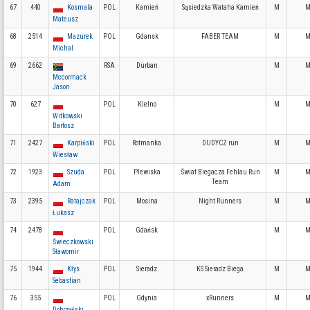
67
440
Kosmala
POL
Kamień
Sąsiedzka Wataha Kamień
M
M
Mateusz
68
2514
Mazurek
POL
Gdansk
FABER TEAM
M
M
Michal
69
2662
RSA
Durban
M
M
Mccormack
Jason
70
627
POL
Kielno
M
M
Witkowski
Bartosz
71
2427
Karpiński
POL
Rotmanka
DUDYCZ run
M
M
Wiesław
72
1923
Szuda
POL
Plewiska
Świat Biegacza Fehlau Run
M
M
Team
Adam
73
2395
Ratajczak
POL
Mosina
Night Runners
M
M
Łukasz
74
2478
POL
Gdańsk
M
M
Świeczkowski
Sławomir
75
1944
Kłys
POL
Sieradz
KS Sieradz Biega
M
M
Sebastian
76
355
POL
Gdynia
xRunners
M
M
Dobrzyński