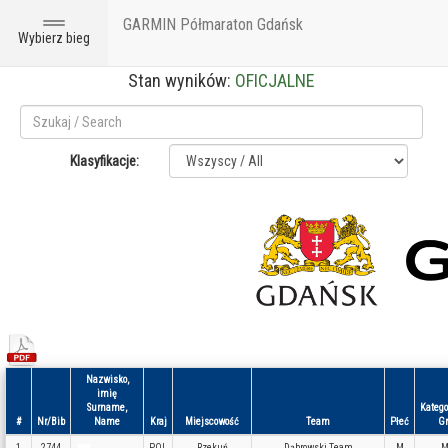
GARMIN Półmaraton Gdańsk
Toggle
Wybierz bieg
navigation
Stan wyników:
OFICJALNE
Klasyfikacje:
Nazwisko,
imię
Surname,
Katego
#
Nr/Bib
Name
Kraj
Miejscowość
Team
Płeć
Gr
1
2744
POL
Rzekuń
Dąbrowski Team
M
M