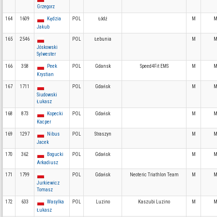
Grzegorz
164
1609
Kędzia
POL
Łódź
M
M
Jakub
165
2546
POL
Łebunia
M
M
Jóskowski
Sylwester
166
358
Peek
POL
Gdansk
Speed4Fit EMS
M
M
Krystian
167
1711
POL
Gdańsk
M
M
Siudowski
Łukasz
168
873
Kopecki
POL
Gdańsk
M
M
Kacper
169
1297
Nibus
POL
Straszyn
M
M
Jacek
170
362
Bogucki
POL
Gdańsk
M
M
Arkadiusz
171
1799
POL
Gdańsk
Neoteric Triathlon Team
M
M
Jurkiewicz
Tomasz
172
633
Wasylka
POL
Luzino
Kaszubi Luzino
M
M
Łukasz