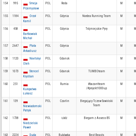
154
995
Smeja
POL
Reda
M
M
Przemysław
155
1184
Orzoł
POL
Gdynia
Nordea Running Team
M
M
Kamil
156
458
POL
Gdynia
Trójmiejskie Pyry
M
M
Bartkowiak
Michał
157
2647
Plata
POL
Gdynia
M
M
Arkadiusz
158
1120
Novitskyi
POL
Gdansk
M
M
Oleh
159
1073
Stencel
POL
Gdansk
TUMBOteam
M
M
Krystian
160
251
POL
Rumia
#bazantteam
M
M
/#projekt1000up
Kuropatwa
Łukasz
161
139
POL
Czarlin
Biegający Tczew Sowiński
M
M
Team
Niewiadomski
Patryk
162
1738
POL
Łódź
Biegam z Asseco BS
M
M
Niedzielski
Paweł
163
2224
Duda
POL
Bukówka
Best Beasts
M
M