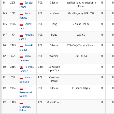
144
2278
Świąder
POL
Gdańsk
Intel Runners/runpassion.pl
M
M
team
Paweł
145
1513
Kupa
POL
Hajnówka
Klub Biegaczy JYSK JYSK
M
M
Bartosz
146
2666
Rokicki
POL
Elbląg
Zziajani Team
M
M
Jacek
147
1974
Kowalski
POL
Elbląg
JAC KO
M
M
Jacek
148
2465
Słomski
POL
Gdańsk
CTS - CzajaTrainingSystem
M
M
Michał
149
662
Moroń
POL
Wodnica
USB USTKA
M
M
Jarosław
150
2536
Pelowski
GBR
Newcastle
M
M
Upon Tyne
Tomasz
151
731
Nałęcz
POL
Czernice
M
M
Borowe
Mateusz
152
2054
POL
Gdańsk
KS Pidrina Gdynia
M
M
Baranowski
Maciej
153
1415
POL
Wielki Klincz
M
M
Lizakowski
Patryk