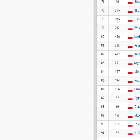
76
10
Bła
77
275
ŚLU
78
185
Oks
79
292
War
80
446
Szyd
81
218
Ras
82
437
Kotk
83
271
Szy
84
177
Min
85
194
Pac
86
156
Łuka
87
36
Cyga
88
69
Gla
89
178
Moż
90
150
Lel
91
86
HOO