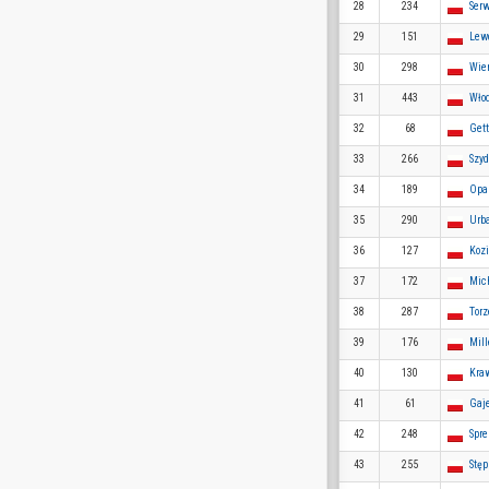
28
234
Ser
29
151
Lew
30
298
Wier
31
443
Wło
32
68
Gett
33
266
Szyd
34
189
Opa
35
290
Urb
36
127
Kozi
37
172
Mich
38
287
Tor
39
176
Mill
40
130
Kra
41
61
Gaj
42
248
Spre
43
255
Stę