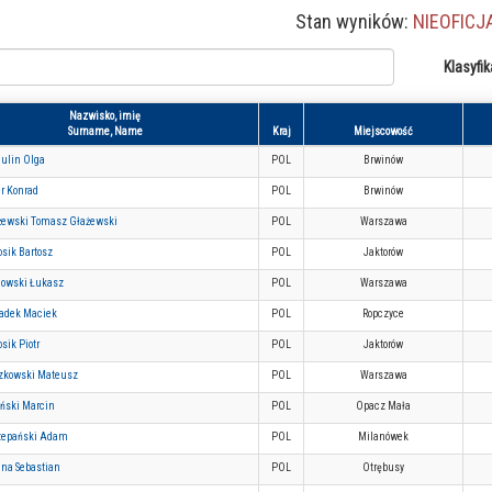
Stan wyników:
NIEOFICJ
Klasyfik
Nazwisko, imię
Surname, Name
Kraj
Miejscowość
gulin Olga
POL
Brwinów
r Konrad
POL
Brwinów
żewski Tomasz Głażewski
POL
Warszawa
sik Bartosz
POL
Jaktorów
dowski Łukasz
POL
Warszawa
iadek Maciek
POL
Ropczyce
sik Piotr
POL
Jaktorów
zkowski Mateusz
POL
Warszawa
iński Marcin
POL
Opacz Mała
zepański Adam
POL
Milanówek
ina Sebastian
POL
Otrębusy