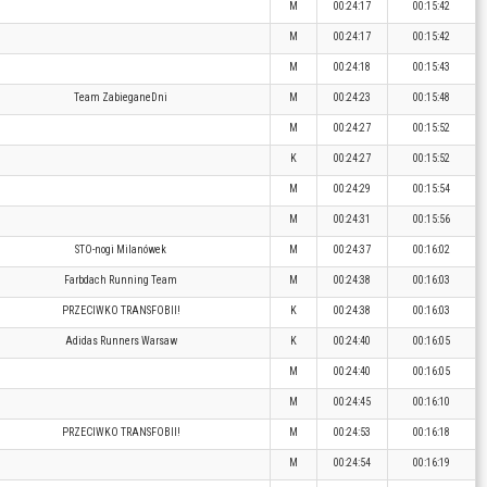
M
00:24:17
00:15:42
M
00:24:17
00:15:42
M
00:24:18
00:15:43
Team ZabieganeDni
M
00:24:23
00:15:48
M
00:24:27
00:15:52
K
00:24:27
00:15:52
M
00:24:29
00:15:54
M
00:24:31
00:15:56
STO-nogi Milanówek
M
00:24:37
00:16:02
Farbdach Running Team
M
00:24:38
00:16:03
PRZECIWKO TRANSFOBII!
K
00:24:38
00:16:03
Adidas Runners Warsaw
K
00:24:40
00:16:05
M
00:24:40
00:16:05
M
00:24:45
00:16:10
PRZECIWKO TRANSFOBII!
M
00:24:53
00:16:18
M
00:24:54
00:16:19