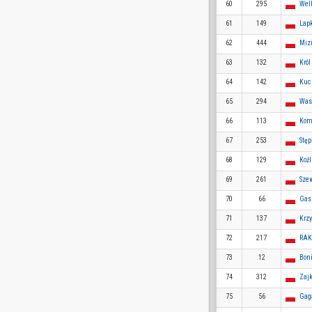
60
295
Wel
61
149
Lap
62
444
Miz
63
132
Król
64
142
Kuc
65
294
Was
66
113
Kom
67
253
Stęp
68
129
Koźl
69
261
Szew
70
66
Gas
71
137
Krzy
72
217
RAK
73
12
Bon
74
312
Zajk
75
56
Gaga