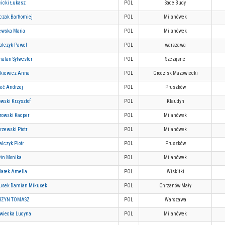
cicki Łukasz
POL
Sade Budy
czak Bartłomiej
POL
Milanówek
ewska Maria
POL
Milanówek
alczyk Pawel
POL
warszawa
halan Sylwester
POL
Szczęsne
nkiewicz Anna
POL
Grodzisk Mazowiecki
eć Andrzej
POL
Pruszków
wski Krzysztof
POL
Klaudyn
zowski Kacper
POL
Milanówek
rzewski Piotr
POL
Milanówek
lczyk Piotr
POL
Pruszków
win Monika
POL
Milanówek
larek Amelia
POL
Wiskitki
usek Damian Mikusek
POL
Chrzanów Mały
ZYN TOMASZ
POL
Warszawa
owiecka Lucyna
POL
Milanówek