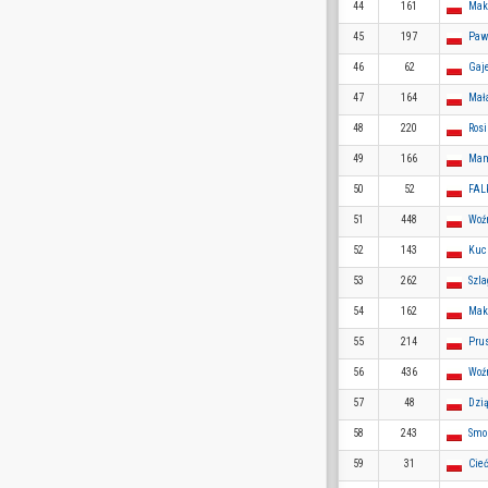
44
161
Mak
45
197
Paw
46
62
Gaj
47
164
Mał
48
220
Ros
49
166
Mam
50
52
FAL
51
448
Woź
52
143
Kuc
53
262
Szla
54
162
Mak
55
214
Pru
56
436
Woź
57
48
Dzią
58
243
Smo
59
31
Cie