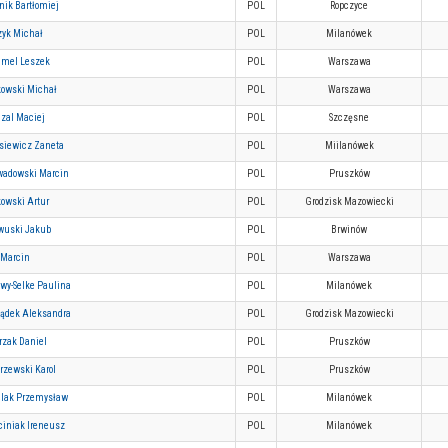
nik Bartłomiej
POL
Ropczyce
zyk Michał
POL
Milanówek
mel Leszek
POL
Warszawa
kowski Michał
POL
Warszawa
zal Maciej
POL
Szczęsne
isiewicz Zaneta
POL
Miilanówek
wadowski Marcin
POL
Pruszków
owski Artur
POL
Grodzisk Mazowiecki
wuski Jakub
POL
Brwinów
 Marcin
POL
Warszawa
wy-Selke Paulina
POL
Milanówek
ządek Aleksandra
POL
Grodzisk Mazowiecki
rzak Daniel
POL
Pruszków
rzewski Karol
POL
Pruszków
ślak Przemysław
POL
Milanówek
ciniak Ireneusz
POL
Milanówek