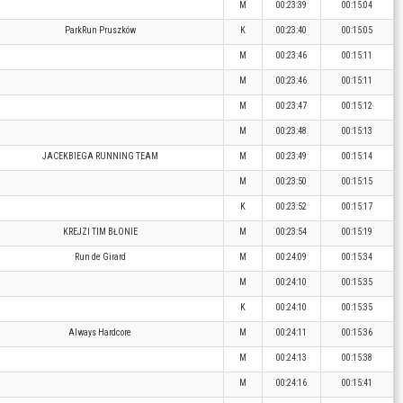
M
00:23:39
00:15:04
ParkRun Pruszków
K
00:23:40
00:15:05
M
00:23:46
00:15:11
M
00:23:46
00:15:11
M
00:23:47
00:15:12
M
00:23:48
00:15:13
JACEKBIEGA RUNNING TEAM
M
00:23:49
00:15:14
M
00:23:50
00:15:15
K
00:23:52
00:15:17
KREJZI TIM BŁONIE
M
00:23:54
00:15:19
Run de Girard
M
00:24:09
00:15:34
M
00:24:10
00:15:35
K
00:24:10
00:15:35
Always Hardcore
M
00:24:11
00:15:36
M
00:24:13
00:15:38
M
00:24:16
00:15:41