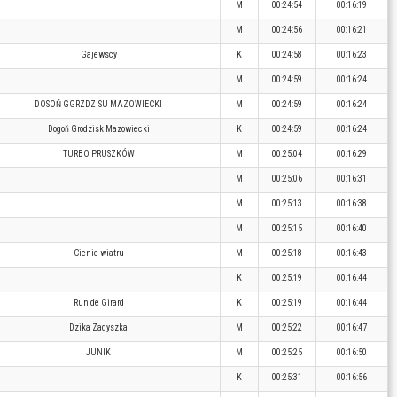
M
00:24:54
00:16:19
M
00:24:56
00:16:21
Gajewscy
K
00:24:58
00:16:23
M
00:24:59
00:16:24
DOSOŃ GGRZDZISU MAZOWIECKI
M
00:24:59
00:16:24
Dogoń Grodzisk Mazowiecki
K
00:24:59
00:16:24
TURBO PRUSZKÓW
M
00:25:04
00:16:29
M
00:25:06
00:16:31
M
00:25:13
00:16:38
M
00:25:15
00:16:40
Cienie wiatru
M
00:25:18
00:16:43
K
00:25:19
00:16:44
Run de Girard
K
00:25:19
00:16:44
Dzika Zadyszka
M
00:25:22
00:16:47
JUNIK
M
00:25:25
00:16:50
K
00:25:31
00:16:56