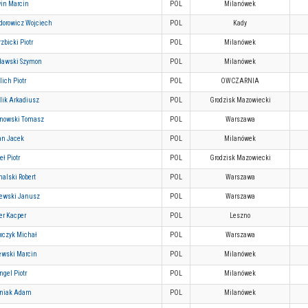
win Marcin
POL
Milanówek
dorowicz Wojciech
POL
Kady
zbicki Piotr
POL
Milanówek
dawski Szymon
POL
Milanówek
lich Piotr
POL
OWCZARNIA
lik Arkadiusz
POL
Grodzisk Mazowiecki
nowski Tomasz
POL
Warszawa
an Jacek
POL
Milanówek
eł Piotr
POL
Grodzisk Mazowiecki
alski Robert
POL
Warszawa
zewski Janusz
POL
Warszawa
er Kacper
POL
Leszno
wczyk Michał
POL
Warszawa
ewski Marcin
POL
Milanówek
ngel Piotr
POL
Milanówek
pniak Adam
POL
Milanówek