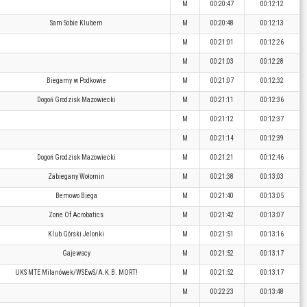
M
00:20:47
00:12:12
Sam Sobie Klubem
M
00:20:48
00:12:13
M
00:21:01
00:12:26
M
00:21:03
00:12:28
Biegamy w Podkowie
M
00:21:07
00:12:32
Dogoń Grodzisk Mazowiecki
M
00:21:11
00:12:36
M
00:21:12
00:12:37
M
00:21:14
00:12:39
Dogoń Grodzisk Mazowiecki
M
00:21:21
00:12:46
Zabiegany Wołomin
M
00:21:38
00:13:03
Bemowo Biega
M
00:21:40
00:13:05
Zone Of Acrobatics
M
00:21:42
00:13:07
Klub Górski Jelonki
M
00:21:51
00:13:16
Gajewscy
M
00:21:52
00:13:17
UKS MTE Milanówek/WSEwS/A.K.B. MORT!
M
00:21:52
00:13:17
M
00:22:23
00:13:48