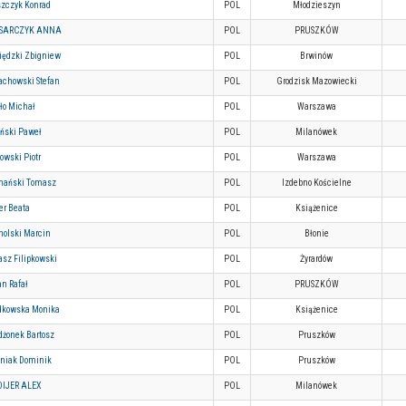
szczyk Konrad
POL
Młodzieszyn
SARCZYK ANNA
POL
PRUSZKÓW
iędzki Zbigniew
POL
Brwinów
achowski Stefan
POL
Grodzisk Mazowiecki
ło Michał
POL
Warszawa
iński Paweł
POL
Milanówek
owski Piotr
POL
Warszawa
mański Tomasz
POL
Izdebno Kościelne
er Beata
POL
Książenice
holski Marcin
POL
Błonie
sz Filipkowski
POL
Żyrardów
n Rafał
POL
PRUSZKÓW
dkowska Monika
POL
Książenice
dżonek Bartosz
POL
Pruszków
eniak Dominik
POL
Pruszków
IJER ALEX
POL
Milanówek