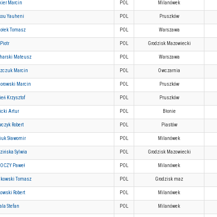
kier Marcin
POL
Milanówek
kou Yauheni
POL
Pruszków
iołek Tomasz
POL
Warszawa
 Piotr
POL
Grodzisk Mazowiecki
harski Mateusz
POL
Warszawa
zczuk Marcin
POL
Owczarnia
orowski Marcin
POL
Pruszków
ień Krzysztof
POL
Pruszków
icki Artur
POL
Błonie
czyk Robert
POL
Piastów
iuk Sławomir
POL
Milanówek
zińska Sylwia
POL
Grodzisk Mazowiecki
OCZY Paweł
POL
Milanówek
ikowski Tomasz
POL
Grodzisk maz
owski Robert
POL
Milanówek
la Stefan
POL
Milanówek