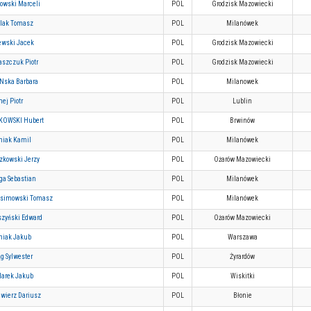
owski Marceli
POL
Grodzisk Mazowiecki
lak Tomasz
POL
Milanówek
ewski Jacek
POL
Grodzisk Mazowiecki
aszczuk Piotr
POL
Grodzisk Mazowiecki
iNska Barbara
POL
Milanowek
ej Piotr
POL
Lublin
KOWSKI Hubert
POL
Brwinów
niak Kamil
POL
Milanówek
zkowski Jerzy
POL
Ożarów Mazowiecki
ga Sebastian
POL
Milanówek
simowski Tomasz
POL
Milanówek
szyński Edward
POL
Ożarów Mazowiecki
niak Jakub
POL
Warszawa
g Sylwester
POL
Żyrardów
larek Jakub
POL
Wiskitki
ćwierz Dariusz
POL
Błonie