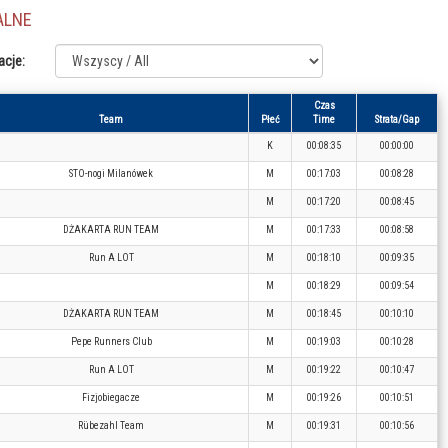
ALNE
acje:
Czas
Team
Płeć
Time
Strata/Gap
K
00:08:35
00:00:00
STO-nogi Milanówek
M
00:17:03
00:08:28
M
00:17:20
00:08:45
DŻAKARTA RUN TEAM
M
00:17:33
00:08:58
Run A LOT
M
00:18:10
00:09:35
M
00:18:29
00:09:54
DŻAKARTA RUN TEAM
M
00:18:45
00:10:10
Pepe Runners Club
M
00:19:03
00:10:28
Run A LOT
M
00:19:22
00:10:47
Fizjobiegacze
M
00:19:26
00:10:51
Rübezahl Team
M
00:19:31
00:10:56