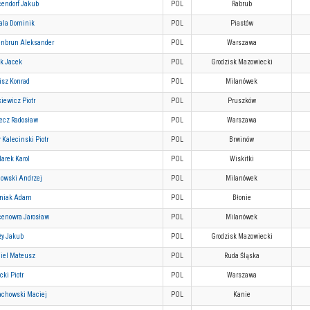
cendorf Jakub
POL
Rabrub
tala Dominik
POL
Piastów
tenbrun Aleksander
POL
Warszawa
ik Jacek
POL
Grodzisk Mazowiecki
isz Konrad
POL
Milanówek
iewicz Piotr
POL
Pruszków
zecz Radosław
POL
Warszawa
r Kalecinski Piotr
POL
Brwinów
arek Karol
POL
Wiskitki
nowski Andrzej
POL
Milanówek
pniak Adam
POL
Błonie
cenowra Jarosław
POL
Milanówek
ży Jakub
POL
Grodzisk Mazowiecki
giel Mateusz
POL
Ruda Śląska
cki Piotr
POL
Warszawa
achowski Maciej
POL
Kanie