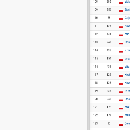
108
305
Wój
109
250
Stań
110
58
Gaj
111
124
Kow
112
434
Mic
113
249
Sta
114
438
Kmi
115
154
Łago
116
431
Wią
117
122
Kost
118
123
Kowa
119
233
Ser
120
240
Smo
121
175
Mik
122
179
MUR
123
13
Bor