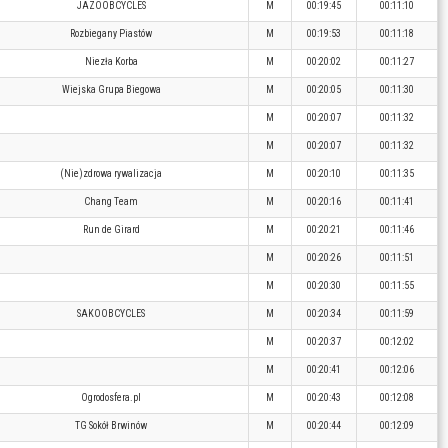
JAZOOBCYCLES
M
00:19:45
00:11:10
Rozbiegany Piastów
M
00:19:53
00:11:18
Niezła Korba
M
00:20:02
00:11:27
Wiejska Grupa Biegowa
M
00:20:05
00:11:30
M
00:20:07
00:11:32
M
00:20:07
00:11:32
(Nie)zdrowa rywalizacja
M
00:20:10
00:11:35
Chang Team
M
00:20:16
00:11:41
Run de Girard
M
00:20:21
00:11:46
M
00:20:26
00:11:51
M
00:20:30
00:11:55
SAKOOBCYCLES
M
00:20:34
00:11:59
M
00:20:37
00:12:02
M
00:20:41
00:12:06
Ogrodosfera.pl
M
00:20:43
00:12:08
TG Sokół Brwinów
M
00:20:44
00:12:09