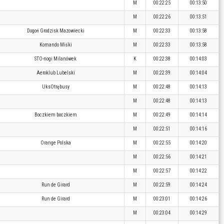
M
00:22:25
00:13:50
M
00:22:26
00:13:51
Dogoń Grodzisk Mazowiecki
M
00:22:33
00:13:58
Komando Miśki
M
00:22:33
00:13:58
STO-nogi Milanówek
K
00:22:38
00:14:03
Aeroklub Lubelski
M
00:22:39
00:14:04
UksOtrębusy
M
00:22:48
00:14:13
M
00:22:48
00:14:13
Boczkiem boczkiem
M
00:22:49
00:14:14
M
00:22:51
00:14:16
Orange Polska
M
00:22:55
00:14:20
M
00:22:56
00:14:21
M
00:22:57
00:14:22
Run de Girard
M
00:22:59
00:14:24
Run de Girard
M
00:23:01
00:14:26
M
00:23:04
00:14:29