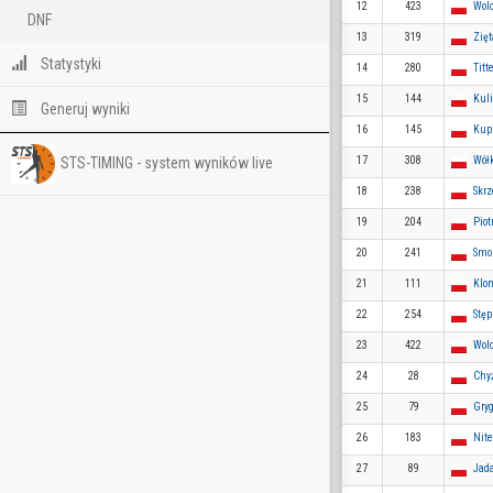
12
423
Wol
DNF
13
319
Zię
Statystyki
14
280
Tit
15
144
Kul
Generuj wyniki
16
145
Kup
STS-TIMING - system wyników live
17
308
Wółk
18
238
Skr
19
204
Piot
20
241
Smol
21
111
Klo
22
254
Stę
23
422
Wol
24
28
Chy
25
79
Gry
26
183
Nite
27
89
Jad