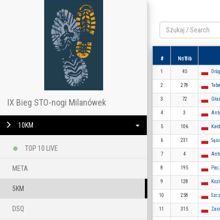
#
Nr/Bib
1
45
Dră
2
278
Tabe
3
72
Gła
IX Bieg STO-nogi Milanówek
4
3
Anto
10KM
5
106
Kał
6
231
Sąs
TOP 10 LIVE
7
4
Anto
META
8
195
Pac
9
128
Koz
5KM
10
258
Szc
DSQ
11
315
Zas