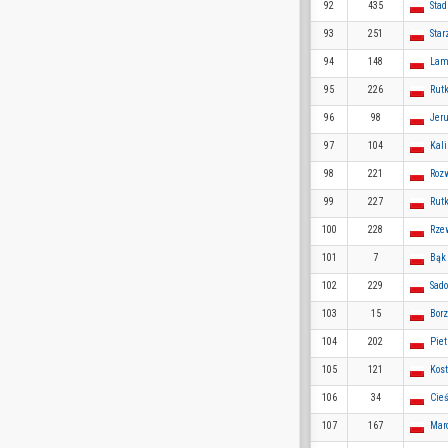
92
435
Stad
93
251
Star
94
148
Lam
95
226
Rut
96
98
Jeru
97
104
Kal
98
221
Roz
99
227
Rutk
100
228
Rze
101
7
Bąk
102
229
Sado
103
15
Bor
104
202
Piet
105
121
Kost
106
34
Cie
107
167
Mar