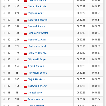
105
435
Stadnik Bartłomiej
00:50:22
00:50:22
106
320
Żupański Artur
00:50:29
00:50:29
107
156
Łukasz Filipkowski
00:50:31
00:50:31
108
240
Smolarek Amelia
00:50:32
00:50:32
109
434
Michalan Sylwester
00:50:33
00:50:33
110
249
Stankiewicz Anna
00:50:33
00:50:33
111
121
Kostrzewski Karol
00:50:35
00:50:35
112
179
MURZYN TOMASZ
00:50:37
00:50:37
113
431
Wiązowski Kacper
00:50:38
00:50:38
114
267
Szydlik Wiesław
00:50:50
00:50:50
115
13
Borowiecka Lucyna
00:50:51
00:50:51
116
305
Wójcicki Łukasz
00:50:58
00:50:58
117
154
Łagowski Krzysztof
00:50:58
00:50:58
118
98
Jeruzal Maciej
00:50:59
00:50:59
119
233
Serwin Monika
00:51:04
00:51:04
120
123
Kowalczyk Piotr
00:51:09
00:51:09