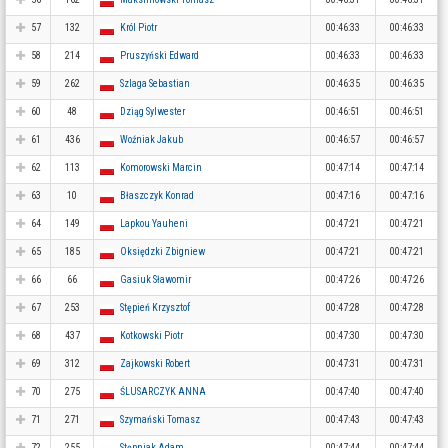
57
132
Król Piotr
00:46:33
00:46:33
58
214
Pruszyński Edward
00:46:33
00:46:33
59
262
Szlaga Sebastian
00:46:35
00:46:35
60
48
Dziąg Sylwester
00:46:51
00:46:51
61
436
Woźniak Jakub
00:46:57
00:46:57
62
113
Komorowski Marcin
00:47:14
00:47:14
63
10
Błaszczyk Konrad
00:47:16
00:47:16
64
149
Lapkou Yauheni
00:47:21
00:47:21
65
185
Oksiędzki Zbigniew
00:47:21
00:47:21
66
66
Gasiuk Sławomir
00:47:26
00:47:26
67
253
Stępień Krzysztof
00:47:28
00:47:28
68
437
Kotkowski Piotr
00:47:30
00:47:30
69
312
Zajkowski Robert
00:47:31
00:47:31
70
275
ŚLUSARCZYK ANNA
00:47:40
00:47:40
71
271
Szymański Tomasz
00:47:43
00:47:43
72
255
Stępniak Adam
00:47:44
00:47:44