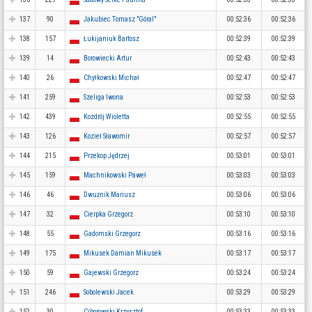
137
90
Jakubiec Tomasz "Góral"
00:52:36
00:52:36
138
157
Łukijaniuk Bartosz
00:52:39
00:52:39
139
14
Borowiecki Artur
00:52:43
00:52:43
140
26
Chyłkowski Michał
00:52:47
00:52:47
141
259
Szeliga Iwona
00:52:53
00:52:53
142
439
Kozdrój Wioletta
00:52:55
00:52:55
143
126
Kozieł Sławomir
00:52:57
00:52:57
144
215
Przekop Jędrzej
00:53:01
00:53:01
145
159
Machnikowski Paweł
00:53:03
00:53:03
146
46
Dwużnik Mariusz
00:53:06
00:53:06
147
32
Cierpka Grzegorz
00:53:10
00:53:10
148
55
Gadomski Grzegorz
00:53:16
00:53:16
149
175
Mikusek Damian Mikusek
00:53:17
00:53:17
150
59
Gajewski Grzegorz
00:53:24
00:53:24
151
246
Sobolewski Jacek
00:53:29
00:53:29
152
30
Ciborowski Krzysztof
00:53:33
00:53:33