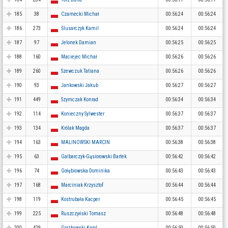
185
38
Czarnecki Michał
00:56:24
00:56:24
186
273
Ślusarczyk Kamil
00:56:24
00:56:24
187
97
Jelonek Damian
00:56:25
00:56:25
188
160
Maciejec Michał
00:56:26
00:56:26
189
260
Szewczuk Tatiana
00:56:26
00:56:26
190
93
Jankowski Jakub
00:56:27
00:56:27
191
449
Szymczak Konrad
00:56:34
00:56:34
192
114
Konieczny Sylwester
00:56:37
00:56:37
193
134
Królak Magda
00:56:37
00:56:37
194
163
MALINOWSKI MARCIN
00:56:38
00:56:38
195
63
Galbarczyk-Gąsiorowski Bartek
00:56:42
00:56:42
196
74
Gołębiowska Dominika
00:56:43
00:56:43
197
168
Marciniak Krzysztof
00:56:44
00:56:44
198
119
Kostrubała Kacper
00:56:45
00:56:45
199
225
Ruszczyński Tomasz
00:56:48
00:56:48
200
429
Gorzkowski Karol
00:56:50
00:56:50