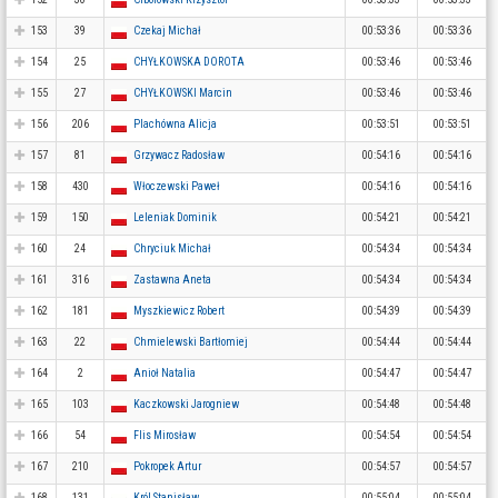
153
39
Czekaj Michał
00:53:36
00:53:36
154
25
CHYŁKOWSKA DOROTA
00:53:46
00:53:46
155
27
CHYŁKOWSKI Marcin
00:53:46
00:53:46
156
206
Plachówna Alicja
00:53:51
00:53:51
157
81
Grzywacz Radosław
00:54:16
00:54:16
158
430
Włoczewski Paweł
00:54:16
00:54:16
159
150
Leleniak Dominik
00:54:21
00:54:21
160
24
Chryciuk Michał
00:54:34
00:54:34
161
316
Zastawna Aneta
00:54:34
00:54:34
162
181
Myszkiewicz Robert
00:54:39
00:54:39
163
22
Chmielewski Bartłomiej
00:54:44
00:54:44
164
2
Anioł Natalia
00:54:47
00:54:47
165
103
Kaczkowski Jarogniew
00:54:48
00:54:48
166
54
Flis Mirosław
00:54:54
00:54:54
167
210
Pokropek Artur
00:54:57
00:54:57
168
131
Król Stanisław
00:55:04
00:55:04