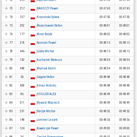
73
217
RAKOCZY Paweł
00:47:45
00:47:45
74
137
Krzyzińska Sylwia
00:47:50
00:47:50
75
292
Warachowski Stefan
00:48:01
00:48:01
76
177
Miner Beata
00:48:02
00:48:02
77
218
Rasiński Paweł
00:48:15
00:48:15
78
446
Szydło Michał
00:48:15
00:48:15
79
142
Kucharski Mateusz
00:48:34
00:48:34
80
448
Woźniak Kamil
00:48:34
00:48:34
81
56
Gagala Stefan
00:48:48
00:48:48
82
438
Kmieć Andrzej
00:48:48
00:48:48
83
86
HOOIJER ALEX
00:48:49
00:48:49
84
311
Wysocki Wojciech
00:48:49
00:48:49
85
251
Starzyk Michał
00:48:52
00:48:52
86
148
Lammel Leszek
00:48:56
00:48:56
87
124
Kowalczyk Pawel
00:49:00
00:49:00
88
34
Cieślak Przemysław
00:49:10
00:49:10