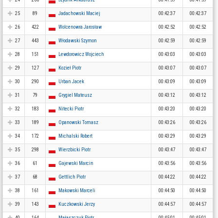
25
89
Jadachowski Maciej
00:42:37
00:42:37
26
422
Wolcenowra Jarosław
00:42:52
00:42:52
27
443
Włodawski Szymon
00:42:59
00:42:59
28
151
Lewdorowicz Wojciech
00:43:03
00:43:03
29
127
Kozieł Piotr
00:43:07
00:43:07
30
290
Urban Jacek
00:43:09
00:43:09
31
79
Grygiel Mateusz
00:43:12
00:43:12
32
183
Nitecki Piotr
00:43:20
00:43:20
33
189
Opanowski Tomasz
00:43:26
00:43:26
34
172
Michalski Robert
00:43:29
00:43:29
35
298
Wierzbicki Piotr
00:43:47
00:43:47
36
61
Gajewski Marcin
00:43:56
00:43:56
37
68
Gettlich Piotr
00:44:22
00:44:22
38
161
Makowski Marceli
00:44:50
00:44:50
39
143
Kuczkowski Jerzy
00:44:57
00:44:57
40
164
Małaszczuk Piotr
00:45:01
00:45:01