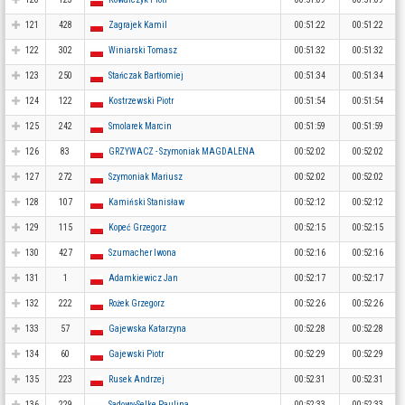
121
428
Zagrajek Kamil
00:51:22
00:51:22
122
302
Winiarski Tomasz
00:51:32
00:51:32
123
250
Stańczak Bartłomiej
00:51:34
00:51:34
124
122
Kostrzewski Piotr
00:51:54
00:51:54
125
242
Smolarek Marcin
00:51:59
00:51:59
126
83
GRZYWACZ - Szymoniak MAGDALENA
00:52:02
00:52:02
127
272
Szymoniak Mariusz
00:52:02
00:52:02
128
107
Kamiński Stanisław
00:52:12
00:52:12
129
115
Kopeć Grzegorz
00:52:15
00:52:15
130
427
Szumacher Iwona
00:52:16
00:52:16
131
1
Adamkiewicz Jan
00:52:17
00:52:17
132
222
Rożek Grzegorz
00:52:26
00:52:26
133
57
Gajewska Katarzyna
00:52:28
00:52:28
134
60
Gajewski Piotr
00:52:29
00:52:29
135
223
Rusek Andrzej
00:52:31
00:52:31
136
229
Sadowy-Selke Paulina
00:52:33
00:52:33