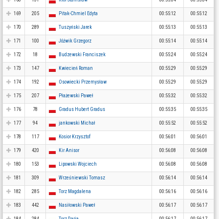
169
205
Pitak-Chmiel Edyta
00:55:12
00:55:12
170
289
Tuszyński Jarek
00:55:13
00:55:13
171
100
Jóźwik Grzegorz
00:55:14
00:55:14
172
18
Budzewski Franciszek
00:55:24
00:55:24
173
147
Kwiecień Roman
00:55:29
00:55:29
174
192
Osowiecki Przemysław
00:55:29
00:55:29
175
207
Płażewski Paweł
00:55:32
00:55:32
176
78
Gradus Hubert Gradus
00:55:35
00:55:35
177
94
jankowski Michał
00:55:52
00:55:52
178
117
Kosior Krzysztof
00:56:01
00:56:01
179
420
Kir Anisor
00:56:08
00:56:08
180
153
Lipowski Wojciech
00:56:08
00:56:08
181
309
Wrześniewski Tomasz
00:56:14
00:56:14
182
285
Torz Magdalena
00:56:16
00:56:16
183
442
Nasiłowski Paweł
00:56:17
00:56:17
184
284
Torz Daria
00:56:17
00:56:17