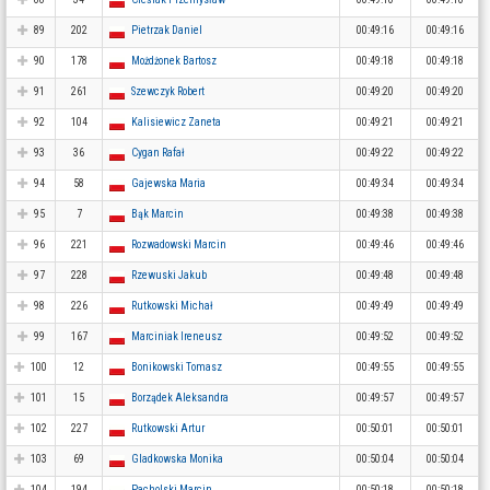
89
202
Pietrzak Daniel
00:49:16
00:49:16
90
178
Możdżonek Bartosz
00:49:18
00:49:18
91
261
Szewczyk Robert
00:49:20
00:49:20
92
104
Kalisiewicz Zaneta
00:49:21
00:49:21
93
36
Cygan Rafał
00:49:22
00:49:22
94
58
Gajewska Maria
00:49:34
00:49:34
95
7
Bąk Marcin
00:49:38
00:49:38
96
221
Rozwadowski Marcin
00:49:46
00:49:46
97
228
Rzewuski Jakub
00:49:48
00:49:48
98
226
Rutkowski Michał
00:49:49
00:49:49
99
167
Marciniak Ireneusz
00:49:52
00:49:52
100
12
Bonikowski Tomasz
00:49:55
00:49:55
101
15
Borządek Aleksandra
00:49:57
00:49:57
102
227
Rutkowski Artur
00:50:01
00:50:01
103
69
Gladkowska Monika
00:50:04
00:50:04
104
194
Pacholski Marcin
00:50:18
00:50:18