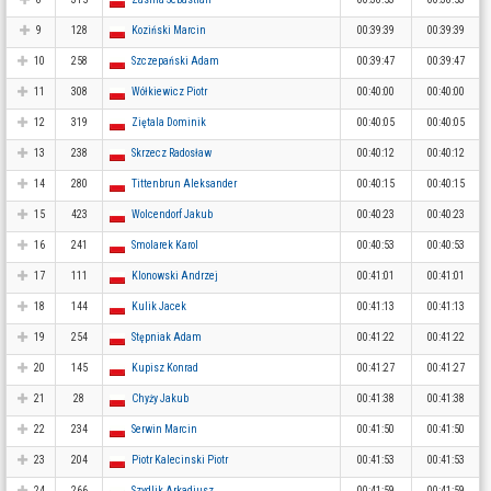
9
128
Koziński Marcin
00:39:39
00:39:39
10
258
Szczepański Adam
00:39:47
00:39:47
11
308
Wółkiewicz Piotr
00:40:00
00:40:00
12
319
Ziętala Dominik
00:40:05
00:40:05
13
238
Skrzecz Radosław
00:40:12
00:40:12
14
280
Tittenbrun Aleksander
00:40:15
00:40:15
15
423
Wolcendorf Jakub
00:40:23
00:40:23
16
241
Smolarek Karol
00:40:53
00:40:53
17
111
Klonowski Andrzej
00:41:01
00:41:01
18
144
Kulik Jacek
00:41:13
00:41:13
19
254
Stępniak Adam
00:41:22
00:41:22
20
145
Kupisz Konrad
00:41:27
00:41:27
21
28
Chyży Jakub
00:41:38
00:41:38
22
234
Serwin Marcin
00:41:50
00:41:50
23
204
Piotr Kalecinski Piotr
00:41:53
00:41:53
24
266
Szydlik Arkadiusz
00:41:59
00:41:59