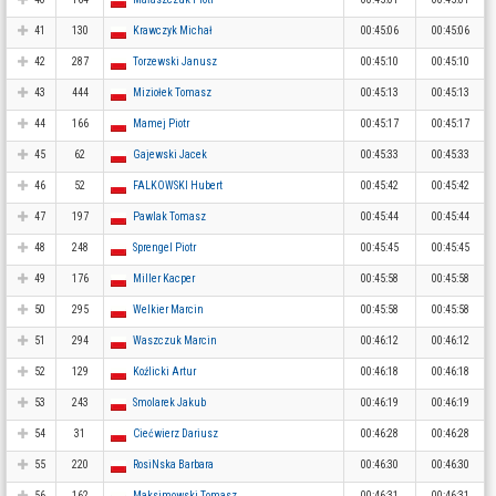
41
130
Krawczyk Michał
00:45:06
00:45:06
42
287
Torzewski Janusz
00:45:10
00:45:10
43
444
Miziołek Tomasz
00:45:13
00:45:13
44
166
Mamej Piotr
00:45:17
00:45:17
45
62
Gajewski Jacek
00:45:33
00:45:33
46
52
FALKOWSKI Hubert
00:45:42
00:45:42
47
197
Pawlak Tomasz
00:45:44
00:45:44
48
248
Sprengel Piotr
00:45:45
00:45:45
49
176
Miller Kacper
00:45:58
00:45:58
50
295
Welkier Marcin
00:45:58
00:45:58
51
294
Waszczuk Marcin
00:46:12
00:46:12
52
129
Koźlicki Artur
00:46:18
00:46:18
53
243
Smolarek Jakub
00:46:19
00:46:19
54
31
Ciećwierz Dariusz
00:46:28
00:46:28
55
220
RosiNska Barbara
00:46:30
00:46:30
56
162
Maksimowski Tomasz
00:46:31
00:46:31