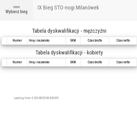
IX Bieg STO-nogi Milanówek
Toggle
Wybierz bieg
navigation
Tabela dyskwalifikacji - mężczyźni
Numer
Imię i nazwisko
5KM
Czas brutto
Czas netto
Tabela dyskwalifikacji - kobiety
Numer
Imię i nazwisko
5KM
Czas brutto
Czas netto
Loading time: 0.0034859180450439