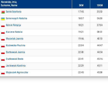
Nazwisko, imię
Surname, Name
5KM
10KM
Sanko Sviatlana
17:45
35:53
Semenovych Nataliia
18:07
36:30
Rolnik Patrycja
18:21
37:04
Kuczera Natalia
19:21
38:51
Wasielak Joanna
19:46
40:10
Kozłowska Paulina
22:04
44:47
Bartkowiak Joanna
22:40
44:54
Dudkowiak Beata
22:41
45:16
Jackowiak Karolina
22:29
45:11
Wojtaszek Agnieszka
22:45
45:38