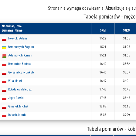
Strona nie wymaga odświeżania. Aktualizuje się a
Tabela pomiarów - mężc
Nazwisko, imię
Surname, Name
5KM
10KM
Nowicki Adam
15:22
31:06
Semenovych Bogdan
15:21
31:06
Adamovich Roman
15:21
31:06
Romaniuk Bartosz
16:40
33:32
Gorzelańczyk Jakub
16:40
33:37
Wiła Marek
16:47
34:01
Kołodziej Mateusz
17:43
35:45
Jagła Dawid
17:43
35:46
Gmerek Michał
18:07
36:15
Dzioch Jakub
18:35
37:29
Tabela pomiarów - kob