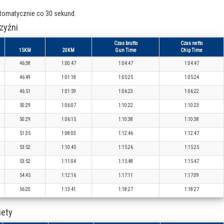
utomatycznie co 30 sekund.
zyźni
Czas brutto
Czas netto
15KM
20KM
Gun Time
Chip Time
46:38
1:00:47
1:04:47
1:04:47
46:49
1:01:18
1:05:25
1:05:24
46:51
1:01:59
1:06:23
1:06:22
50:29
1:06:07
1:10:22
1:10:23
50:29
1:06:15
1:10:38
1:10:38
51:35
1:08:03
1:12:46
1:12:47
53:52
1:10:45
1:15:26
1:15:25
53:52
1:11:04
1:15:48
1:15:47
54:45
1:12:16
1:17:11
1:17:09
56:20
1:13:41
1:18:27
1:18:27
iety