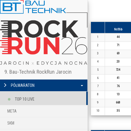
Nr/Bib
1
44
2
71
3
69
4
20
5
724
9. Bau-Technik RockRun Jarocin
6
41
PÓŁMARATON
7
76
8
13
TOP 10 LIVE
9
668
META
10
35
5KM