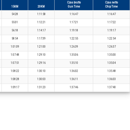
Czas brutto
Czas netto
15KM
20KM
Gun Time
Chip Time
54:28
1:11:58
1:16:47
1:16:47
55:01
1:12:21
1:17:21
1:17:22
56:18
1:14:17
1:19:18
1:19:17
58:54
1:17:39
1:22:55
1:22:54
1:01:09
1:21:00
1:26:39
1:26:37
1:07:48
1:29:10
1:35:06
1:35:00
1:07:51
1:29:16
1:35:10
1:35:04
1:08:22
1:30:10
1:36:02
1:35:48
1:08:28
1:30:03
1:36:11
1:36:03
1:09:17
1:31:23
1:37:46
1:37:40