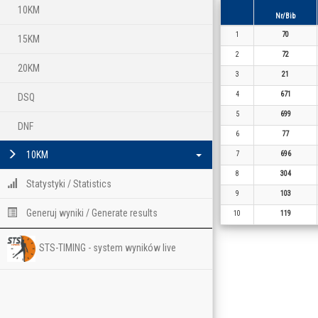
10KM
Nr/Bib
1
70
15KM
2
72
20KM
3
21
4
671
DSQ
5
699
DNF
6
77
10KM
7
696
8
304
Statystyki / Statistics
9
103
Generuj wyniki / Generate results
10
119
STS-TIMING - system wyników live