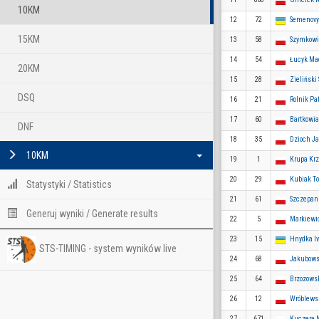
10KM
12
72
Semenovy
15KM
13
58
Szymkowi
14
54
Łucyk Ma
20KM
15
28
Zieliński
DSQ
16
21
Rolnik Pa
17
60
Bartkowi
DNF
18
35
Dzioch J
10KM
19
1
Krupa Krz
20
29
Kubiak T
Statystyki / Statistics
21
61
Szczepan
Generuj wyniki / Generate results
22
5
Markiewi
23
15
Hnydka I
STS-TIMING - system wyników live
24
68
Jakubows
25
64
Brzozows
26
12
Wróblews
27
671
Kuczera N