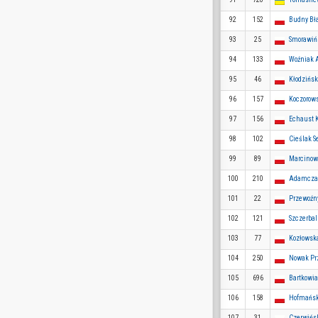
92
152
Budny Bł
93
25
Smorawiń
94
133
Woźniak
95
46
Kłodzińsk
96
157
Koczorow
97
156
Echaust K
98
102
Cieślak S
99
89
Marcinow
100
210
Adamcza
101
22
Przewoźn
102
121
Szczerba
103
77
Kozłowsk
104
250
Nowak Pr
105
696
Bartkowi
106
158
Hofmańsk
107
31
Czerwińs