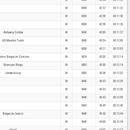
M
M40
42:57
00:11:51
M
M30
42:59
00:11:53
M
M30
42:59
00:11:53
Aktywny Ostrów
M
M40
43:03
00:11:57
KB Maraton Turek
M
M40
43:06
00:12:00
M
M50
43:11
00:12:05
aleni Biegacze Gniezno
M
M18
43:20
00:12:14
Strzeszyn Biega
M
M30
43:20
00:12:14
Ledwo duszę
M
M30
43:28
00:12:22
M
M40
43:35
00:12:29
M
M40
43:36
00:12:30
M
M40
43:45
00:12:39
M
M30
43:49
00:12:43
Biegacze Jarocin
M
M40
43:52
00:12:46
M
M40
44:00
00:12:54
Velub
M
M30
44:03
00:12:57