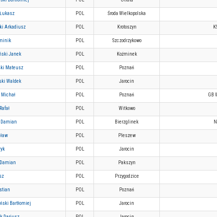
Łukasz
POL
Środa Wielkopolska
ki Arkadiusz
POL
Krotoszyn
K
minik
POL
Szczodrzykowo
ński Janek
POL
Koźminek
ki Mateusz
POL
Poznań
ski Waldek
POL
Jarocin
k Michał
POL
Poznań
GB 
Rafał
POL
Witkowo
 Damian
POL
Bierzglinek
N
sław
POL
Pleszew
ryk
POL
Jarocin
 Damian
POL
Pakszyn
sz
POL
Przygodzice
stian
POL
Poznań
ński Bartłomiej
POL
Jarocin
k Dariusz
POL
Jarocin