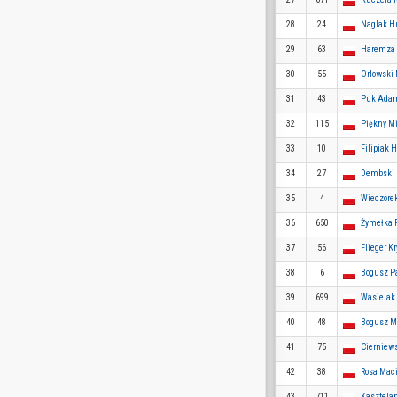
28
24
Naglak H
29
63
Haremza 
30
55
Orlowski
31
43
Puk Ada
32
115
Piękny Mi
33
10
Filipiak 
34
27
Dembski
35
4
Wieczore
36
650
Żymełka
37
56
Flieger K
38
6
Bogusz P
39
699
Wasielak
40
48
Bogusz M
41
75
Cierniews
42
38
Rosa Maci
43
711
Kasztela