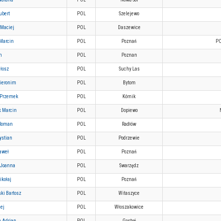
ubert
POL
Szelejewo
Maciej
POL
Daszewice
 Marcin
POL
Poznań
P
m
POL
Poznan
łosz
POL
Suchy Las
Hieronim
POL
Bytom
 Przemek
POL
Kórnik
k Marcin
POL
Dopiewo
 Roman
POL
Radłów
rystian
POL
Podrzewie
aweł
POL
Poznań
 Joanna
POL
Swarzędz
ikołaj
POL
Poznań
ki Bartosz
POL
Witaszyce
ej
POL
Włoszakowice
n Adrian
POL
Gostyń