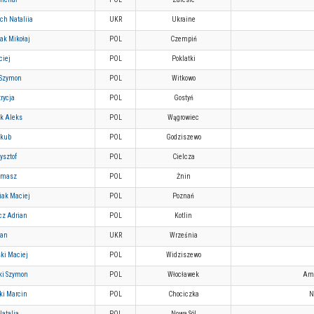
ch Nataliia
UKR
Ukraine
ak Mikołaj
POL
Czempiń
ciej
POL
Poklatki
 Szymon
POL
Witkowo
trycja
POL
Gostyń
ak Aleks
POL
Wągrowiec
akub
POL
Godziszewo
ysztof
POL
Cielcza
omasz
POL
Żnin
iak Maciej
POL
Poznań
cz Adrian
POL
Kotlin
van
UKR
Września
ki Maciej
POL
Widziszewo
ki Szymon
POL
Włocławek
Ama
ki Marcin
POL
Chociczka
N
atalia
POL
Nowa Sól