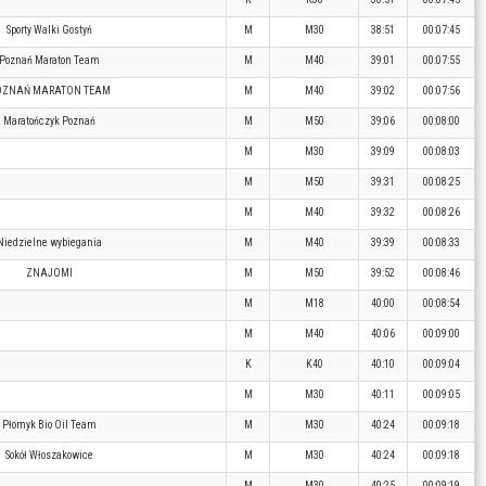
Sporty Walki Gostyń
M
M30
38:51
00:07:45
Poznań Maraton Team
M
M40
39:01
00:07:55
OZNAŃ MARATON TEAM
M
M40
39:02
00:07:56
Maratończyk Poznań
M
M50
39:06
00:08:00
M
M30
39:09
00:08:03
M
M50
39:31
00:08:25
M
M40
39:32
00:08:26
Niedzielne wybiegania
M
M40
39:39
00:08:33
ZNAJOMI
M
M50
39:52
00:08:46
M
M18
40:00
00:08:54
M
M40
40:06
00:09:00
K
K40
40:10
00:09:04
M
M30
40:11
00:09:05
Płomyk Bio Oil Team
M
M30
40:24
00:09:18
Sokół Włoszakowice
M
M30
40:24
00:09:18
M
M30
40:25
00:09:19