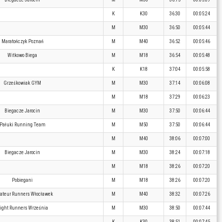
K
K30
36:30
00:05:24
M
M30
36:50
00:05:44
Maratończyk Poznań
M
M40
36:52
00:05:46
Witkowo Biega
M
M18
36:54
00:05:48
K
K18
37:04
00:05:58
Grześkowiak GYM
M
M30
37:14
00:06:08
M
M18
37:29
00:06:23
Biegacze Jarocin
M
M30
37:50
00:06:44
Pałuki Running Team
M
M50
37:50
00:06:44
M
M40
38:06
00:07:00
Biegacze Jarocin
M
M30
38:24
00:07:18
M
M18
38:26
00:07:20
Pobiegani
M
M18
38:26
00:07:20
teur Runners Włocławek
M
M40
38:32
00:07:26
ight Runners Września
M
M30
38:50
00:07:44
K
K30
38:51
00:07:45