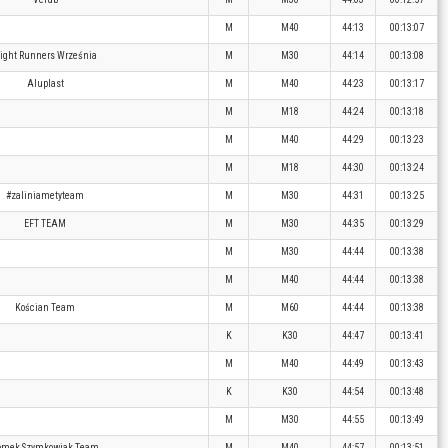
M
M40
44:13
00:13:07
ight Runners Września
M
M30
44:14
00:13:08
Aluplast
M
M40
44:23
00:13:17
M
M18
44:24
00:13:18
M
M40
44:29
00:13:23
M
M18
44:30
00:13:24
#zaliniametyteam
M
M30
44:31
00:13:25
EFT TEAM
M
M30
44:35
00:13:29
M
M30
44:44
00:13:38
M
M40
44:44
00:13:38
Kościan Team
M
M60
44:44
00:13:38
K
K30
44:47
00:13:41
M
M40
44:49
00:13:43
K
K30
44:54
00:13:48
M
M30
44:55
00:13:49
omek Szymkowiak Team
M
M40
44:57
00:13:51