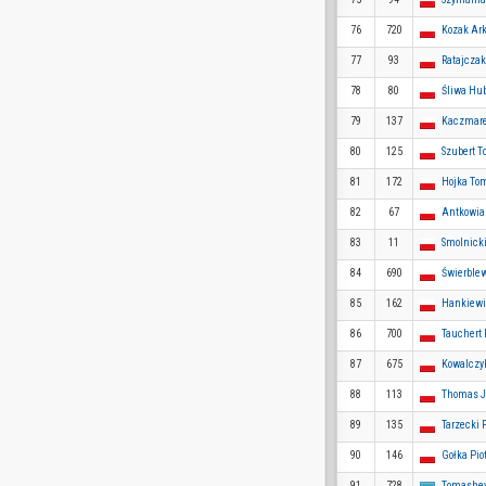
76
720
Kozak Ar
77
93
Ratajcza
78
80
Śliwa Hub
79
137
Kaczmare
80
125
Szubert 
81
172
Hojka To
82
67
Antkowia
83
11
Smolnick
84
690
Świerblew
85
162
Hankiewi
86
700
Tauchert
87
675
Kowalczy
88
113
Thomas 
89
135
Tarzecki 
90
146
Gołka Piot
91
728
Tomashev