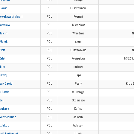
 Dawid
POL
Łuszczanów
Nowakowski Marcin
POL
Poznań
Jarosław
POL
Mieszków
Marcin
POL
Września
N
 Marek
POL
Śrem
iotr
POL
Gutowo Małe
N
Rafał
POL
Koziegłowy
NSZZ So
Adam
POL
Łubowo
ikołaj
POL
Lipa
zak Dawid
POL
Psary
Klub 
k Dawid
POL
Wilkowyja
żej
POL
Godziesze
 Łukasz
POL
Kalisz
ewicz Janusz
POL
Jarocin
k Jakub
POL
Krotoszyn
ski Bartłomiej
POL
Utrata