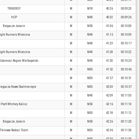
TRINERGY
M
M18
40:26
00:09:20
HCP
M
M40
40:32
00:09:26
Biegacze Jarocin
M
M50
41:06
00:10:00
ight Runners Września
M
M40
41:15
00:10:09
M
M40
41:23
00:10:17
ight Runners Września
M
M40
41:28
00:10:22
lidarność Region Wielkopolski
M
M40
41:30
00:10:24
M
M30
41:52
00:10:46
M
M30
41:57
00:10:51
Biegacza Nowe Skalmierzyce
M
M30
42:03
00:10:57
M
M40
42:09
00:11:03
Pratt Whitney Kalisz
M
M50
42:16
00:11:10
M
M30
42:18
00:11:12
Biegacze Jarocin
M
M50
42:26
00:11:20
Tlenowa Radość Team
M
M30
42:36
00:11:30
M
M40
42:36
00:11:30