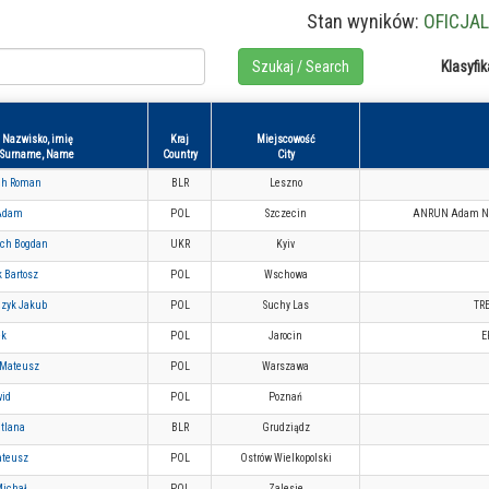
Stan wyników:
OFICJA
Klasyfik
Nazwisko, imię
Kraj
Miejscowość
Surname, Name
Country
City
ch Roman
BLR
Leszno
 Adam
POL
Szczecin
ANRUN Adam Now
ch Bogdan
UKR
Kyiv
 Bartosz
POL
Wschowa
czyk Jakub
POL
Suchy Las
TR
ek
POL
Jarocin
E
 Mateusz
POL
Warszawa
wid
POL
Poznań
atlana
BLR
Grudziądz
ateusz
POL
Ostrów Wielkopolski
ichał
POL
Zalesie