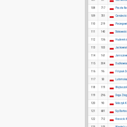
108
717
Poczta Ra
109
701
Cendecki
110
219
Porzegow
111
140
Stokowski
112
136
Huderek 
113
103
Jackowiak
114
161
Janiszew
115
304
Dudkowia
116
96
Filipiak 
117
50
Lutomska
118
119
Wojtasze
119
296
Doga Zbi
120
90
Sobczyk K
121
681
Sip Bartos
122
712
Krasicki 
123
153
Wiertel Ł