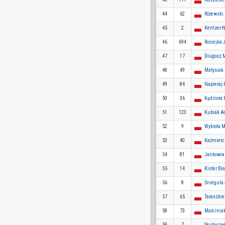
44
62
Różewski
45
2
Kentzer-
46
694
Rosiejka 
47
17
Długosz 
48
49
Matysiak
49
84
Napieraj P
50
36
Kędziora 
51
123
Kubiak 
52
9
Wykrota M
53
40
Kaźmierc
54
81
Jankowia
55
14
Kister Bła
56
8
Śniegula
57
65
Taraszki
58
73
Marcinia
59
7
Skubiszyń