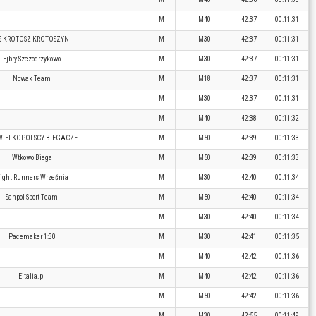
M
M40
42:37
00:11:31
S KROTOSZ KROTOSZYN
M
M30
42:37
00:11:31
Ejbry Szczodrzykowo
M
M30
42:37
00:11:31
Nowak Team
M
M18
42:37
00:11:31
M
M30
42:37
00:11:31
M
M40
42:38
00:11:32
WIELKOPOLSCY BIEGACZE
M
M50
42:39
00:11:33
Wtkowo Biega
M
M50
42:39
00:11:33
ight Runners Września
M
M30
42:40
00:11:34
Sanpol Sport Team
M
M50
42:40
00:11:34
M
M30
42:40
00:11:34
Pacemaker 1:30
M
M30
42:41
00:11:35
M
M40
42:42
00:11:36
Eitalia.pl
M
M40
42:42
00:11:36
M
M50
42:42
00:11:36
M
M30
42:55
00:11:49