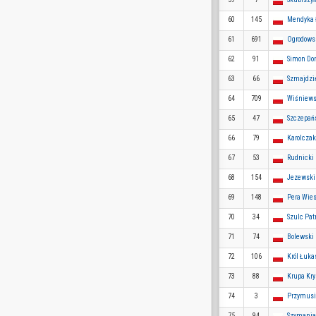
60
145
Mendyka 
61
691
Ogrodows
62
91
Simon Do
63
66
Szmajdzi
64
709
Wiśniews
65
47
Szczepań
66
79
Karolcza
67
53
Rudnicki 
68
154
Jezewski
69
148
Pera Wie
70
34
Szulc Pat
71
74
Bolewski
72
106
Król Łuka
73
88
Krupa Kry
74
3
Przymusi
75
94
Szymania