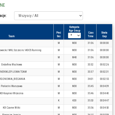
LNE
acje:
Kategoria
Age Group
Płeć
Czas
Strata
Team
Sex
Time
Gap
M
M30
31:06
00:00:00
icki/ MKL Szczecin/ ASICS Running
M
M30
31:06
00:00:00
M
M40
31:06
00:00:00
Endorfina Wschowa
M
M30
33:32
00:02:26
ENER-SKLEP/JOMA TEAM
M
M30
33:37
00:02:31
RGONOMIA_BIEGANIA
M
M30
34:01
00:02:55
Piekielni Warszawa
M
M30
35:45
00:04:39
KB Kosynier Września
M
M30
35:46
00:04:40
K
K30
35:53
00:04:47
KB Czarne Wilki
M
M30
35:56
00:04:50
Biegacze Jarocin
M
M30
36:15
00:05:09