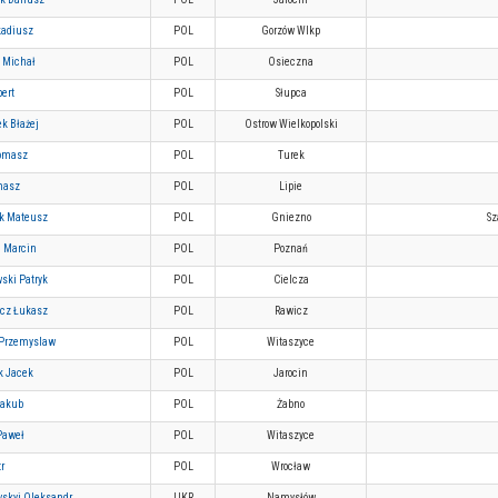
kadiusz
POL
Gorzów Wlkp
k Michał
POL
Osieczna
ert
POL
Słupca
k Błażej
POL
Ostrow Wielkopolski
Tomasz
POL
Turek
masz
POL
Lipie
k Mateusz
POL
Gniezno
Sz
i Marcin
POL
Poznań
ski Patryk
POL
Cielcza
cz Łukasz
POL
Rawicz
 Przemyslaw
POL
Witaszyce
k Jacek
POL
Jarocin
Jakub
POL
Żabno
Paweł
POL
Witaszyce
r
POL
Wrocław
skyi Oleksandr
UKR
Namysłów