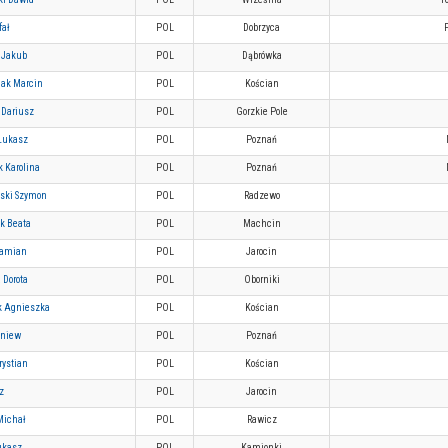
fał
POL
Dobrzyca
 Jakub
POL
Dąbrówka
iak Marcin
POL
Kościan
 Dariusz
POL
Gorzkie Pole
Łukasz
POL
Poznań
 Karolina
POL
Poznań
ski Szymon
POL
Radzewo
k Beata
POL
Machcin
Damian
POL
Jarocin
 Dorota
POL
Oborniki
k Agnieszka
POL
Kościan
gniew
POL
Poznań
rystian
POL
Kościan
z
POL
Jarocin
Michał
POL
Rawicz
ukasz
POL
Kamionki