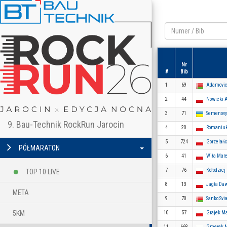
Nr
#
Bib
1
69
Adamovi
2
44
Nowicki
3
71
Semenovy
9. Bau-Technik RockRun Jarocin
4
20
Romaniuk
5
724
Gorzelań
PÓŁMARATON
6
41
Wiła Mar
7
76
Kołodziej
TOP 10 LIVE
8
13
Jagła Da
META
9
70
Sanko Svi
5KM
10
57
Grajek M
11
668
Gmerek M