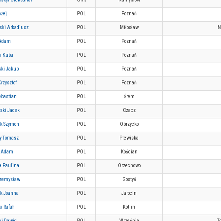
ażej
POL
Poznań
ski Arkadiusz
POL
Miłosław
N
 Adam
POL
Poznań
i Kuba
POL
Poznań
ski Jakub
POL
Poznań
rzysztof
POL
Poznań
ebastian
POL
Śrem
ski Jacek
POL
Czacz
k Szymon
POL
Obrzycko
y Tomasz
POL
Plewiska
l Adam
POL
Kościan
a Paulina
POL
Orzechowo
zemysław
POL
Gostyń
ak Joanna
POL
Jarocin
i Rafał
POL
Kotlin
ki Dawid
POL
Września
T