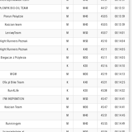
PŁOMYK BIO-OIL TEAM
M
M40
44:57
00:13:51
Piorun Palędzie
M
M40
45:05
00:13:59
Kościan team
M
M40
45:05
00:13:59
LeniwyTeam
M
M50
45:07
00:14:01
Night Runners Poznań
M
M50
45:10
00:14:04
Night Runners Poznań
K
K40
45:11
00:14:05
Biegacze z Przylesia
M
M30
45:11
00:14:05
K
K30
45:16
00:14:10
WGW
M
M30
45:19
00:14:13
Ofix.pl Bike Team
K
K40
45:31
00:14:25
Run4Life
K
K30
45:38
00:14:32
I?M INSPIRATION
M
M50
45:47
00:14:41
Kościan Team
M
M30
45:47
00:14:41
M
M40
45:51
00:14:45
Runnin-gym
M
M40
45:55
00:14:49
liczasiekalorie.pl
M
M30
45:56
00:14:50