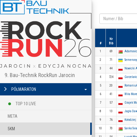
Nr
#
Bib
1
69
Adamovi
2
71
Semenovy
3
44
Nowicki
9. Bau-Technik RockRun Jarocin
4
724
Gorzelań
5
20
Romaniuk
PÓŁMARATON
6
41
Wiła Mar
7
57
Grajek M
TOP 10 LIVE
8
13
Jagła Da
META
9
76
Kołodziej
5KM
10
70
Sanko Svi
11
54
Łucyk Ma