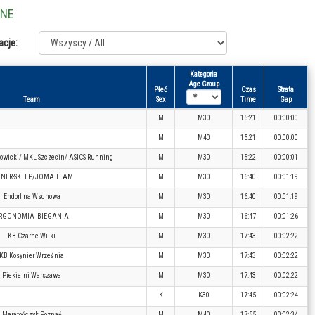
LNE
acje:
Kategoria
Age Group
Płeć
Czas
Strata
Team
Sex
Time
Gap
M
M30
15:21
00:00:00
M
M40
15:21
00:00:00
icki/ MKL Szczecin/ ASICS Running
M
M30
15:22
00:00:01
ENER-SKLEP/JOMA TEAM
M
M30
16:40
00:01:19
Endorfina Wschowa
M
M30
16:40
00:01:19
RGONOMIA_BIEGANIA
M
M30
16:47
00:01:26
KB Czarne Wilki
M
M30
17:43
00:02:22
KB Kosynier Września
M
M30
17:43
00:02:22
Piekielni Warszawa
M
M30
17:43
00:02:22
K
K30
17:45
00:02:24
Maratończyk Poznań
M
M40
17:55
00:02:34