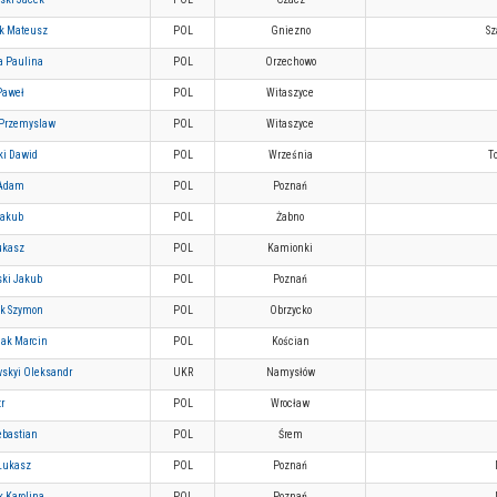
k Mateusz
POL
Gniezno
Sz
a Paulina
POL
Orzechowo
Paweł
POL
Witaszyce
 Przemyslaw
POL
Witaszyce
ki Dawid
POL
Września
T
 Adam
POL
Poznań
Jakub
POL
Żabno
ukasz
POL
Kamionki
ski Jakub
POL
Poznań
k Szymon
POL
Obrzycko
iak Marcin
POL
Kościan
skyi Oleksandr
UKR
Namysłów
r
POL
Wrocław
ebastian
POL
Śrem
Łukasz
POL
Poznań
 Karolina
POL
Poznań