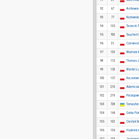
92
67
Antkowia
93
77
Kozłowsk
94
135
Tarzecki 
95
700
Tauchert
96
31
Czerwińs
97
133
Woźniak
98
113
Thomas 
99
153
Wiertel Ł
100
157
Koczorow
101
210
Adamcza
102
219
Porzegow
103
728
Tomashev
104
146
Gołka Piot
105
102
Cieślak S
106
136
Huderek 
107
103
Jackowiak