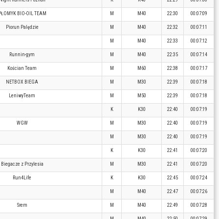
PŁOMYK BIO-OIL TEAM
M
M40
22:30
00:07:09
Piorun Palędzie
M
M40
22:32
00:07:11
M
M40
22:33
00:07:12
Runnin-gym
M
M40
22:35
00:07:14
Kościan Team
M
M60
22:38
00:07:17
NETBOX BIEGA
M
M30
22:39
00:07:18
LeniwyTeam
M
M50
22:39
00:07:18
K
K30
22:40
00:07:19
WGW
M
M30
22:40
00:07:19
M
M30
22:40
00:07:19
K
K30
22:41
00:07:20
Biegacze z Przylesia
M
M30
22:41
00:07:20
Run4Life
K
K30
22:45
00:07:24
M
M40
22:47
00:07:26
Srem
M
M40
22:49
00:07:28
M
M40
22:50
00:07:29