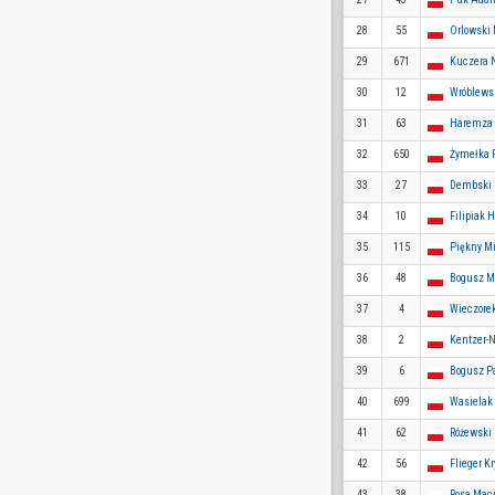
28
55
Orlowski
29
671
Kuczera N
30
12
Wróblews
31
63
Haremza 
32
650
Żymełka
33
27
Dembski
34
10
Filipiak 
35
115
Piękny Mi
36
48
Bogusz M
37
4
Wieczore
38
2
Kentzer-
39
6
Bogusz P
40
699
Wasielak
41
62
Różewski
42
56
Flieger K
43
38
Rosa Maci