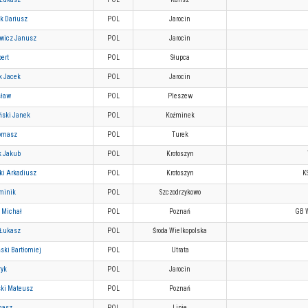
k Dariusz
POL
Jarocin
ewicz Janusz
POL
Jarocin
ert
POL
Słupca
k Jacek
POL
Jarocin
sław
POL
Pleszew
ński Janek
POL
Koźminek
Tomasz
POL
Turek
k Jakub
POL
Krotoszyn
ki Arkadiusz
POL
Krotoszyn
K
minik
POL
Szczodrzykowo
k Michał
POL
Poznań
GB 
Łukasz
POL
Środa Wielkopolska
ski Bartłomiej
POL
Utrata
ryk
POL
Jarocin
ki Mateusz
POL
Poznań
masz
POL
Lipie