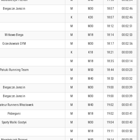
Biegacze Jarocin
M
M30
18:07
00:02:46
K
K30
18:07
00:02:46
M
M30
18:12
00:02:51
Witkowo Biega
M
M18
18:14
00:02:53
Grześkowiak GYM
M
M30
18:17
00:02:56
K
K18
18:21
00:03:00
M
M18
18:35
00:03:14
Pałuki Running Team
M
M50
18:44
00:03:23
M
M40
18:53
00:03:32
Biegacze Jarocin
M
M30
19:00
00:03:39
Biegacze Jarocin
M
M30
19:00
00:03:39
teur Runners Włocławek
M
M40
19:02
00:03:41
Pobiegani
M
M18
19:02
00:03:41
Sporty Walki Gostyń
M
M30
19:04
00:03:43
M
M18
19:11
00:03:50
Maratończyk Poznań
M
M50
19:14
00:03:53