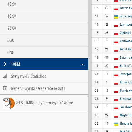
10KM
12
668
Gmerek M
15KM
13
72
Semenovy
14
58
Szymkowi
20KM
15
28
Zieliński
DSQ
16
60
Bartkowi
17
21
Rolnik Pa
DNF
18
35
Dzioch J
10KM
19
29
Kubiak T
20
61
Szczepan
Statystyki / Statistics
21
1
Krupa Krz
Generuj wyniki / Generate results
22
5
Markiewi
23
64
Brzozows
STS-TIMING - system wyników live
24
68
Jakubows
25
24
Naglak H
26
15
Hnydka I
27
43
Puk Ada