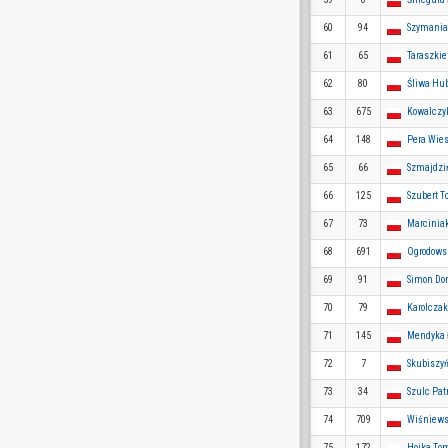
60
94
Szymania
61
65
Taraszki
62
80
Śliwa Hub
63
675
Kowalczy
64
148
Pera Wie
65
66
Szmajdzi
66
125
Szubert 
67
73
Marcinia
68
691
Ogrodows
69
91
Simon Do
70
79
Karolcza
71
145
Mendyka 
72
7
Skubiszyń
73
34
Szulc Pat
74
709
Wiśniews
75
172
Hojka To