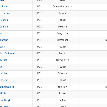
k Błażej
POL
Ostrow Wielkopolski
cz Łukasz
POL
Rawicz
i Marcin
POL
Poznań
 Damian
POL
Pakszyn
sz
POL
Przygodzice
 Damian
POL
Bierzglinek
N
stian
POL
Poznań
ński Bartłomiej
POL
Jarocin
kadiusz
POL
Gorzów Wlkp
ażej
POL
Poznań
k Michał
POL
Osieczna
rzysztof
POL
Poznań
ski Arkadiusz
POL
Miłosław
N
i Kuba
POL
Poznań
ski Patryk
POL
Cielcza
ski Jacek
POL
Czacz