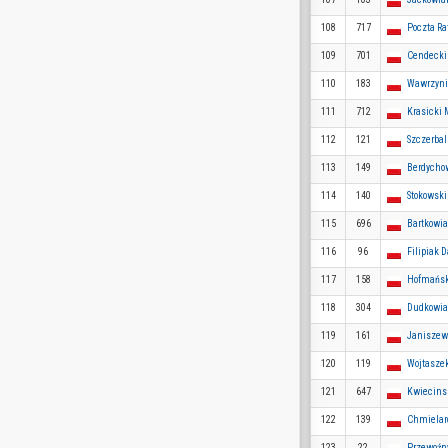
108
717
Poczta Ra
109
701
Cendecki
110
183
Wawrzyni
111
712
Krasicki 
112
121
Szczerba
113
149
Berdycho
114
140
Stokowski
115
696
Bartkowi
116
96
Filipiak 
117
158
Hofmańsk
118
304
Dudkowia
119
161
Janiszew
120
119
Wojtasze
121
647
Kwiecinsk
122
139
Chmielar
123
22
Przewoźn