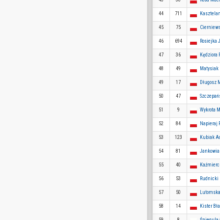
44
711
Kasztela
45
75
Cierniews
46
694
Rosiejka 
47
36
Kędziora 
48
49
Matysiak
49
17
Długosz 
50
47
Szczepań
51
9
Wykrota M
52
84
Napieraj P
53
123
Kubiak 
54
81
Jankowia
55
40
Kaźmierc
56
53
Rudnicki 
57
50
Lutomska
58
14
Kister Bła
59
8
Śniegula