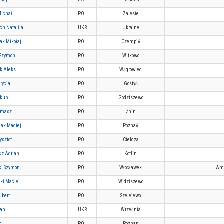
ichał
POL
Zalesie
ch Nataliia
UKR
Ukraine
ak Mikołaj
POL
Czempiń
 Szymon
POL
Witkowo
ak Aleks
POL
Wągrowiec
trycja
POL
Gostyń
akub
POL
Godziszewo
omasz
POL
Żnin
iak Maciej
POL
Poznań
ysztof
POL
Cielcza
cz Adrian
POL
Kotlin
ki Szymon
POL
Włocławek
Ama
ki Maciej
POL
Widziszewo
ubert
POL
Szelejewo
van
UKR
Września
m
POL
Poznan