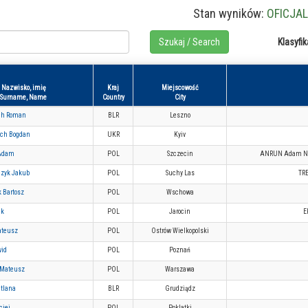
Stan wyników:
OFICJA
Klasyfik
Nazwisko, imię
Kraj
Miejscowość
Surname, Name
Country
City
ch Roman
BLR
Leszno
ch Bogdan
UKR
Kyiv
 Adam
POL
Szczecin
ANRUN Adam Now
czyk Jakub
POL
Suchy Las
TR
 Bartosz
POL
Wschowa
ek
POL
Jarocin
E
ateusz
POL
Ostrów Wielkopolski
wid
POL
Poznań
 Mateusz
POL
Warszawa
atlana
BLR
Grudziądz
ciej
POL
Poklatki