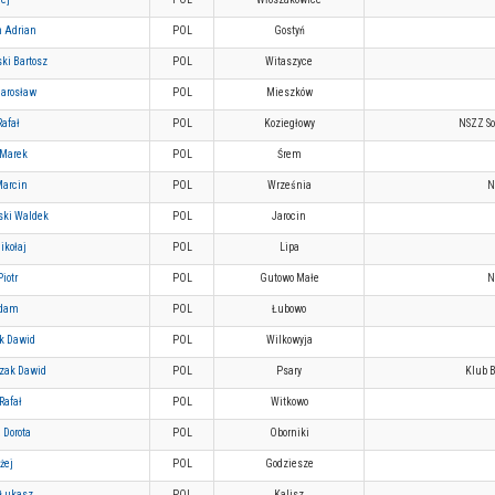
n Adrian
POL
Gostyń
ki Bartosz
POL
Witaszyce
Jarosław
POL
Mieszków
Rafał
POL
Koziegłowy
NSZZ So
 Marek
POL
Śrem
Marcin
POL
Września
N
ski Waldek
POL
Jarocin
ikołaj
POL
Lipa
iotr
POL
Gutowo Małe
N
Adam
POL
Łubowo
k Dawid
POL
Wilkowyja
zak Dawid
POL
Psary
Klub 
Rafał
POL
Witkowo
 Dorota
POL
Oborniki
żej
POL
Godziesze
 Łukasz
POL
Kalisz