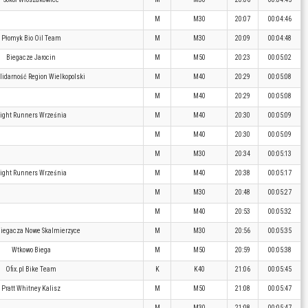
M
M30
20:07
00:04:46
Płomyk Bio Oil Team
M
M30
20:09
00:04:48
Biegacze Jarocin
M
M50
20:23
00:05:02
lidarność Region Wielkopolski
M
M40
20:29
00:05:08
M
M40
20:29
00:05:08
ight Runners Września
M
M40
20:30
00:05:09
M
M40
20:30
00:05:09
M
M30
20:34
00:05:13
ight Runners Września
M
M40
20:38
00:05:17
M
M30
20:48
00:05:27
M
M40
20:53
00:05:32
Biegacza Nowe Skalmierzyce
M
M30
20:56
00:05:35
Wtkowo Biega
M
M50
20:59
00:05:38
Ofix.pl Bike Team
K
K40
21:06
00:05:45
Pratt Whitney Kalisz
M
M50
21:08
00:05:47
M
M30
21:08
00:05:47