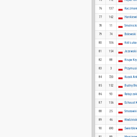
76
137
Kaczmare
77
162
Hankiewi
78
11
Smolnick
79
74
Bolewski
80
106
Król Łuka
81
154
Jezewski
82
88
Krupa Kry
83
3
Przymusi
84
720
Kozak Ar
85
152
Budny Bł
86
93
Ratajcza
87
156
Echaust K
88
25
Smorawiń
89
46
Kłodzińsk
90
690
Świerblew
91
89
Marcinow