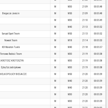
M
M30
21:09
00:05:48
Biegacze Jarocin
M
M50
21:09
00:05:48
M
M30
21:10
00:05:49
M
M40
21:13
00:05:52
Sanpol Sport Team
M
M50
21:13
00:05:52
Nowak Team
M
M18
21:14
00:05:53
KB Maraton Turek
M
M40
21:18
00:05:57
Tlenowa Radość Team
M
M30
21:19
00:05:58
S KROTOSZ KROTOSZYN
M
M30
21:19
00:05:58
Ejbry Szczodrzykowo
M
M30
21:19
00:05:58
WIELKOPOLSCY BIEGACZE
M
M50
21:20
00:05:59
M
M40
21:20
00:05:59
M
M40
21:20
00:05:59
M
M30
21:20
00:05:59
M
M30
21:20
00:05:59
M
M50
21:21
00:06:00