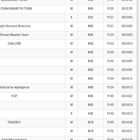
OZNAŃ MARATON TEAM
M
M40
19:20
00:03:59
K
K30
19:21
00:04:00
ight Runners Września
M
M30
19:21
00:04:00
Poznań Maraton Team
M
M40
19:24
00:04:03
ZNAJOMI
M
M50
19:26
00:04:05
M
M40
19:30
00:04:09
M
M50
19:30
00:04:09
M
M30
19:30
00:04:09
M
M30
19:34
00:04:13
Niedzielne wybiegania
M
M40
19:34
00:04:13
HCP
M
M40
19:43
00:04:22
M
M40
19:45
00:04:24
K
K40
19:46
00:04:25
TRINERGY
M
M18
19:49
00:04:28
M
M18
19:52
00:04:31
Sokół Włoszakowice
M
M30
20:06
00:04:45