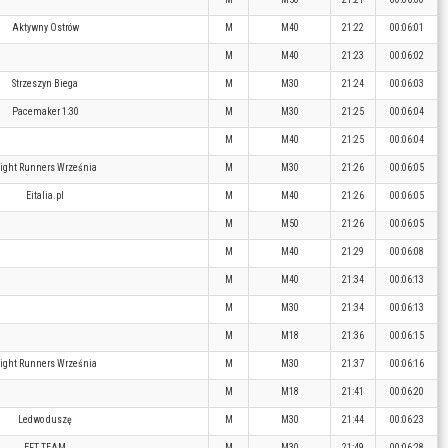
Aktywny Ostrów
M
M40
21:22
00:06:01
M
M40
21:23
00:06:02
Strzeszyn Biega
M
M30
21:24
00:06:03
Pacemaker 1:30
M
M30
21:25
00:06:04
M
M40
21:25
00:06:04
ight Runners Września
M
M30
21:26
00:06:05
Eitalia.pl
M
M40
21:26
00:06:05
M
M50
21:26
00:06:05
M
M40
21:29
00:06:08
M
M40
21:34
00:06:13
M
M30
21:34
00:06:13
M
M18
21:36
00:06:15
ight Runners Września
M
M30
21:37
00:06:16
M
M18
21:41
00:06:20
Ledwo duszę
M
M30
21:44
00:06:23
EFT TEAM
M
M30
21:49
00:06:28