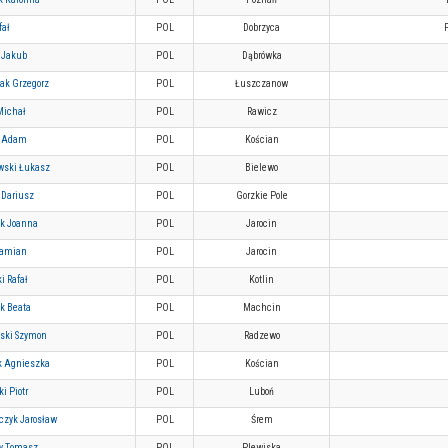
fał
POL
Dobrzyca
 Jakub
POL
Dąbrówka
ak Grzegorz
POL
Łuszczanow
Michał
POL
Rawicz
l Adam
POL
Kościan
wski Łukasz
POL
Bielewo
 Dariusz
POL
Gorzkie Pole
ak Joanna
POL
Jarocin
Damian
POL
Jarocin
i Rafał
POL
Kotlin
k Beata
POL
Machcin
ski Szymon
POL
Radzewo
k Agnieszka
POL
Kościan
i Piotr
POL
Luboń
czyk Jarosław
POL
Śrem
y Tomasz
POL
Plewiska