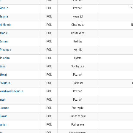
 Marcin
POL
Poznań
P
atalia
POL
Nowa Sól
ki Marcin
POL
Chociczka
N
Maciej
POL
Daszewice
 Roman
POL
Radłów
 Przemek
POL
Kórnik
Hieronim
POL
Bytom
łosz
POL
Suchy Las
ikołaj
POL
Poznań
k Marcin
POL
Dopiewo
Nowakowski Marcin
POL
Poznań
aweł
POL
Poznań
 Joanna
POL
Swarzędz
 Dawid
POL
Łuszczanów
rystian
POL
Podrzewie
ej
POL
Włoszakowice