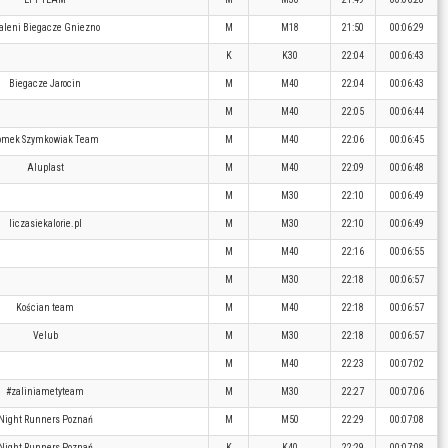
aleni Biegacze Gniezno
M
M18
21:50
00:06:29
K
K30
22:04
00:06:43
Biegacze Jarocin
M
M40
22:04
00:06:43
M
M40
22:05
00:06:44
omek Szymkowiak Team
M
M40
22:06
00:06:45
Aluplast
M
M40
22:09
00:06:48
M
M30
22:10
00:06:49
liczasiekalorie.pl
M
M30
22:10
00:06:49
M
M40
22:16
00:06:55
M
M30
22:18
00:06:57
Kościan team
M
M40
22:18
00:06:57
Velub
M
M30
22:18
00:06:57
M
M40
22:23
00:07:02
#zaliniametyteam
M
M30
22:27
00:07:06
Night Runners Poznań
M
M50
22:29
00:07:08
Night Runners Poznań
K
K40
22:29
00:07:08