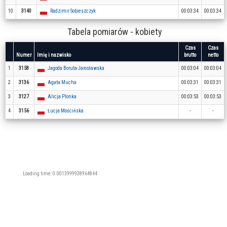
10
3140
Radzimir Sobieszczyk
00:03:34
00:03:34
Tabela pomiarów - kobiety
Czas
Czas
Numer
Imię i nazwisko
brutto
netto
1
3158
Jagoda Boruta-Jarosławska
00:03:04
00:03:04
2
3136
Agata Mucha
00:03:31
00:03:31
3
3127
Alicja Plonka
00:03:53
00:03:53
4
3156
Łucja Mościńska
-
-
Loading time: 0.0013999938964844