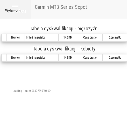
Garmin MTB Series Sopot
Toggle
Wybierz bieg
navigation
Tabela dyskwalifikacji - mężczyźni
Numer
Imię i nazwisko
14,3KM
Czas brutto
Czas netto
Tabela dyskwalifikacji - kobiety
Numer
Imię i nazwisko
14,3KM
Czas brutto
Czas netto
Loading time: 0.00307297706604