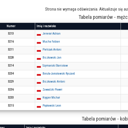
Strona nie wymaga odświeżania. Aktualizuje się a
Tabela pomiarów - mężc
Numer
Imię i nazwisko
3213
Jenerał Adrian
3216
Mucha Fabian
3211
Pietrzak Antoni
3228
Biczkowski Jan
3214
Szymański Stanisław
3234
Boruta-Jarosławski Ryszard
3229
Biczkowski Antoni
3236
Zawadzki Paweł
3233
Krygier Michał
3215
Popławski Leon
Tabela pomiarów - kob
mer
Imię i nazwisko