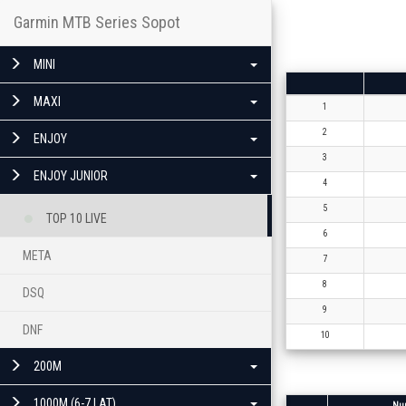
Garmin MTB Series Sopot
MINI
MAXI
1
2
ENJOY
3
ENJOY JUNIOR
4
5
TOP 10 LIVE
6
META
7
8
DSQ
9
DNF
10
200M
1000M (6-7 LAT)
Nu