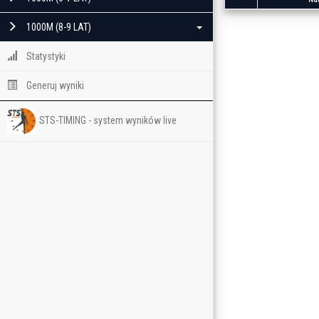
1000M (8-9 LAT)
Statystyki
Generuj wyniki
STS-TIMING - system wyników live