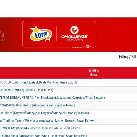
Filtruj / Filt
Sztafeta
Relay
IC COLD BEAST (Karol Szalast, Beata Wolińska, Anna Szychta )
reRusaki (, Mikołaj Rusak, Łukasz Rusak)
ERS OF BUREAU VERITAS (Piotr Biankowski, Magdalena Czerwiec, Witold Dżugan)
Y WARRIORS #Ola'sTeam (Aleksandra Kas, Kzysztof Mosa, )
hor Team (Krzysztof Kuczyński, Krzysztof Kuczyński, Maciej Kokosza)
ea Triathlon Team (Wiktoria Lewandowska, Szymon Rapacki, Paweł Bellwon)
OWO TEAM (Weronika Siatecka, Tomasz Halulko, Rafał Siatecki )
ht Girls (Agata Dankowska, Katarzyna Łukasiewicz, Agata Brelówka)