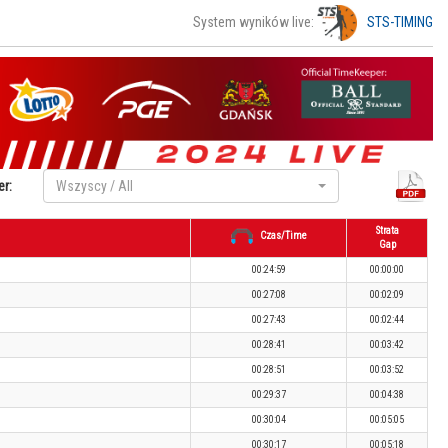
System wyników live:
STS-TIMING
er:
Wszyscy / All
Strata
Czas/Time
Gap
00:24:59
00:00:00
00:27:08
00:02:09
00:27:43
00:02:44
00:28:41
00:03:42
00:28:51
00:03:52
00:29:37
00:04:38
00:30:04
00:05:05
00:30:17
00:05:18