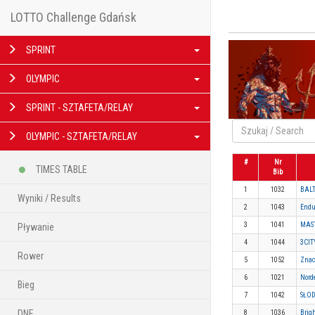
LOTTO Challenge Gdańsk
SPRINT
OLYMPIC
SPRINT - SZTAFETA/RELAY
OLYMPIC - SZTAFETA/RELAY
#
Nr
TIMES TABLE
Bib
1
1032
BALT
Wyniki / Results
2
1043
Endu
3
1041
MAST
Pływanie
4
1044
3CIT
Rower
5
1052
Znac
6
1021
Nord
Bieg
7
1042
SŁOD
DNF
8
1036
Brig