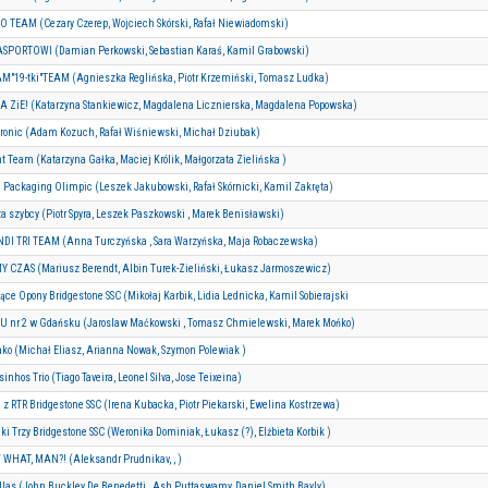
 TEAM (Cezary Czerep, Wojciech Skórski, Rafał Niewiadomski)
SPORTOWI (Damian Perkowski, Sebastian Karaś, Kamil Grabowski)
M"19-tki"TEAM (Agnieszka Reglińska, Piotr Krzemiński, Tomasz Ludka)
A ZiE! (Katarzyna Stankiewicz, Magdalena Licznierska, Magdalena Popowska)
ronic (Adam Kozuch, Rafał Wiśniewski, Michał Dziubak)
ht Team (Katarzyna Gałka, Maciej Królik, Małgorzata Zielińska )
 Packaging Olimpic (Leszek Jakubowski, Rafał Skórnicki, Kamil Zakręta)
za szybcy (Piotr Spyra, Leszek Paszkowski , Marek Benisławski)
DI TRI TEAM (Anna Turczyńska , Sara Warzyńska, Maja Robaczewska)
 CZAS (Mariusz Berendt, Albin Turek-Zieliński, Łukasz Jarmoszewicz)
ące Opony Bridgestone SSC (Mikołaj Karbik, Lidia Lednicka, Kamil Sobierajski
U nr 2 w Gdańsku (Jaroslaw Maćkowski , Tomasz Chmielewski, Marek Mońko)
ko (Michał Eliasz, Arianna Nowak, Szymon Polewiak )
inhos Trio (Tiago Taveira, Leonel Silva, Jose Teixeina)
i z RTR Bridgestone SSC (Irena Kubacka, Piotr Piekarski, Ewelina Kostrzewa)
ki Trzy Bridgestone SSC (Weronika Dominiak, Łukasz (?), Elżbieta Korbik )
WHAT, MAN?! (Aleksandr Prudnikav, , )
ellas (John Buckley De Benedetti , Ash Puttaswamy, Daniel Smith Bayly)