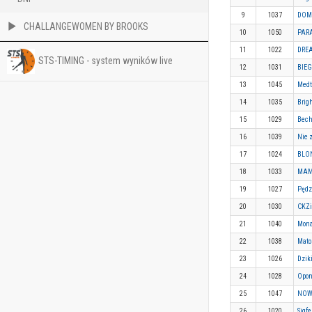
9
1037
DOMO
CHALLANGEWOMEN BY BROOKS
10
1050
PARA
11
1022
DREA
STS-TIMING - system wyników live
12
1031
BIEG
13
1045
Medt
14
1035
Brig
15
1029
Bech
16
1039
Nie 
17
1024
BLON
18
1033
MAMY
19
1027
Pędz
20
1030
CKZi
21
1040
Mona
22
1038
Matos
23
1026
Dzik
24
1028
Opon
25
1047
NOW 
26
1020
Sigf