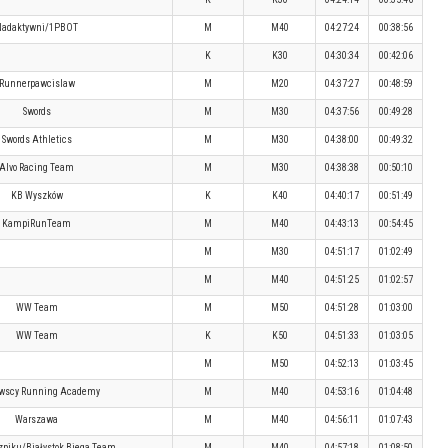
Nadaktywni/1PBOT
M
M40
04:27:24
00:38:56
K
K30
04:30:34
00:42:06
Runnerpawcislaw
M
M20
04:37:27
00:48:59
Swords
M
M30
04:37:56
00:49:28
Swords Athletics
M
M30
04:38:00
00:49:32
Alvo Racing Team
M
M30
04:38:38
00:50:10
KB Wyszków
K
K40
04:40:17
00:51:49
KampiRunTeam
M
M40
04:43:13
00:54:45
M
M30
04:51:17
01:02:49
M
M40
04:51:25
01:02:57
WW Team
M
M50
04:51:28
01:03:00
WW Team
K
K50
04:51:33
01:03:05
M
M50
04:52:13
01:03:45
wscy Running Academy
M
M40
04:53:16
01:04:48
Warszawa
M
M40
04:56:11
01:07:43
zpiku/Białystok Biega Team
M
M40
04:57:18
01:08:50