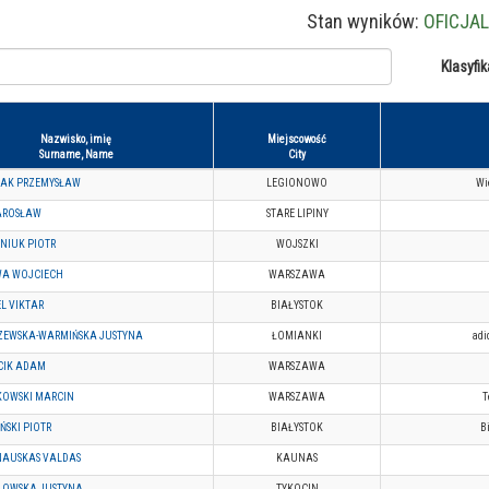
Stan wyników:
OFICJA
Klasyfik
Nazwisko, imię
Miejscowość
Surname, Name
City
AK PRZEMYSŁAW
LEGIONOWO
Wi
AROSŁAW
STARE LIPINY
NIUK PIOTR
WOJSZKI
A WOJCIECH
WARSZAWA
L VIKTAR
BIAŁYSTOK
ZEWSKA-WARMIŃSKA JUSTYNA
ŁOMIANKI
adi
IK ADAM
WARSZAWA
OWSKI MARCIN
WARSZAWA
T
ŃSKI PIOTR
BIAŁYSTOK
B
AUSKAS VALDAS
KAUNAS
OWSKA JUSTYNA
TYKOCIN