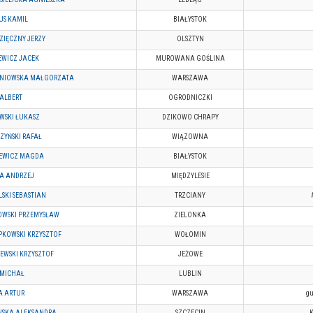
US KAMIL
BIAŁYSTOK
ZIĘCZNY JERZY
OLSZTYN
EWICZ JACEK
MUROWANA GOŚLINA
NIOWSKA MAŁGORZATA
WARSZAWA
 ALBERT
OGRODNICZKI
WSKI ŁUKASZ
DZIKOWO CHRAPY
ZYŃSKI RAFAŁ
WIĄZOWNA
IEWICZ MAGDA
BIAŁYSTOK
A ANDRZEJ
MIĘDZYLESIE
SKI SEBASTIAN
TRZCIANY
OWSKI PRZEMYSŁAW
ZIELONKA
PKOWSKI KRZYSZTOF
WOŁOMIN
JEWSKI KRZYSZTOF
JEŻOWE
 MICHAŁ
LUBLIN
A ARTUR
WARSZAWA
gu
SKA ALEKSANDRA
SZCZECIN
K