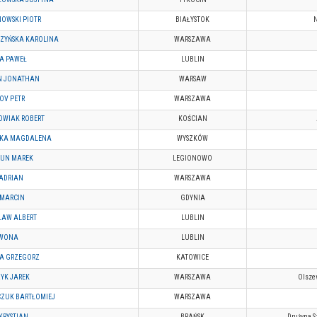
NOWSKI PIOTR
BIAŁYSTOK
ZYŃSKA KAROLINA
WARSZAWA
A PAWEŁ
LUBLIN
N JONATHAN
WARSAW
OV PETR
WARSZAWA
WIAK ROBERT
KOŚCIAN
SKA MAGDALENA
WYSZKÓW
UN MAREK
LEGIONOWO
 ADRIAN
WARSZAWA
MARCIN
GDYNIA
ŁAW ALBERT
LUBLIN
IWONA
LUBLIN
A GRZEGORZ
KATOWICE
YK JAREK
WARSZAWA
Olsze
ZUK BARTŁOMIEJ
WARSZAWA
KRYSTIAN
BRAŃSK
Drużyna S