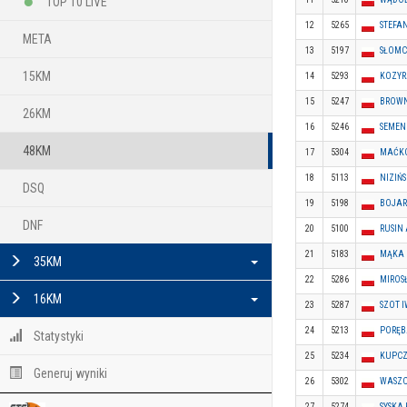
TOP 10 LIVE
12
5265
STEFA
META
13
5197
SŁOMC
15KM
14
5293
KOZYR
15
5247
BROW
26KM
16
5246
SEMEN
48KM
17
5304
MAĆKO
18
5113
NIZIŃ
DSQ
19
5198
BOJAR
DNF
20
5100
RUSIN
21
5183
MĄKA 
35KM
22
5286
MIROS
16KM
23
5287
SZOT 
24
5213
PORĘB
Statystyki
25
5234
KUPCZ
Generuj wyniki
26
5302
WASZC
27
5274
SYSKA 