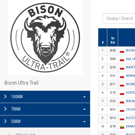
Nr
#
Bib
1
5058
WOŹNI
2
5308
BĄK J
3
5256
MARTY
4
5141
MERKW
Bison Ultra Trail
5
5211
SHUME
6
5170
KOSTR
100KM
7
5132
WALAC
70KM
8
5051
CHODK
9
5314
KUCZY
50KM
10
5278
BARAN
11
5210
WĄDOŁ