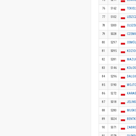
76
5162
TEKIEL
77
5102
LESZC
78
5300
OLSZE
79
5028
CZEMI
80
5297
OSMÓL
81
5095
KOZIO
82
5281
MAZUR
83
5146
KOŁOS
84
5296
DALGI
85
5190
WOJTC
86
5272
KARAŚ
87
5018
JELIN
88
5280
MUŚKO
89
5024
BENTK
90
5071
ZABRO
91
5279
OLEKS