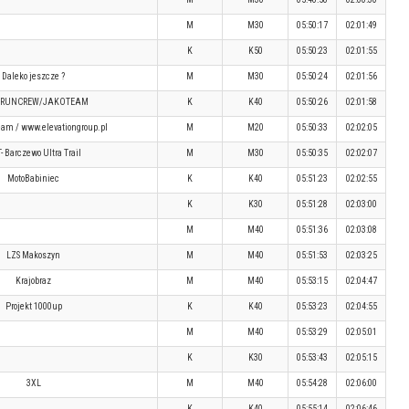
M
M30
05:50:17
02:01:49
K
K50
05:50:23
02:01:55
Daleko jeszcze ?
M
M30
05:50:24
02:01:56
ŹRUNCREW/JAKOTEAM
K
K40
05:50:26
02:01:58
eam / www.elevationgroup.pl
M
M20
05:50:33
02:02:05
- Barczewo Ultra Trail
M
M30
05:50:35
02:02:07
MotoBabiniec
K
K40
05:51:23
02:02:55
K
K30
05:51:28
02:03:00
M
M40
05:51:36
02:03:08
LZS Makoszyn
M
M40
05:51:53
02:03:25
Krajobraz
M
M40
05:53:15
02:04:47
Projekt 1000up
K
K40
05:53:23
02:04:55
M
M40
05:53:29
02:05:01
K
K30
05:53:43
02:05:15
3XL
M
M40
05:54:28
02:06:00
K
K40
05:55:14
02:06:46