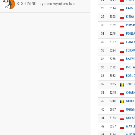
STS-TIMING - system wyników live
28
5144
KACZO
29
5303
KIEDA
30
5189
POMAS
31
5249
POISS
32
5127
FIJAŁ
33
5224
ŚCIER
34
5288
BARWI
35
5192
PROTA
36
5082
BORUC
37
5235
SZOST
38
5245
CHARK
39
5310
GUIGG
40
5077
UGRYN
41
5154
GOŁAS
42
5277
WASIL
43
5166
WIERZ