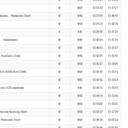
M
M20
05:35:55
01:47:27
kazała... Podlasiaki Team
M
M40
05:37:09
01:48:41
M
M50
05:39:24
01:50:56
K
K40
05:39:59
01:51:31
Nadaktywni
M
M40
05:40:04
01:51:36
M
M40
05:40:05
01:51:37
HuraGan LiGota
M
M40
05:42:09
01:53:41
M
M50
05:42:37
01:54:09
S N' ROSES RUN TEAM
M
M60
05:43:43
01:55:15
M
M30
05:43:52
01:55:24
stie OCR Legionowo
K
K40
05:44:13
01:55:45
M
M50
05:44:14
01:55:46
M
M30
05:45:00
01:56:32
edziska Running Team
M
M50
05:45:57
01:57:29
Podlasiaki Team
M
M60
05:48:54
02:00:26
M
M30
05:48:58
02:00:30