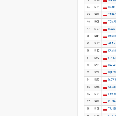
44
5181
CZART
45
5099
TABAC
46
5008
TOMAS
47
5107
BLASZ
48
5019
RAKOW
49
5177
ADAM
50
5122
KAMIŃ
51
5242
STARO
52
5239
HARAS
53
5259
BĘBEN
54
5290
SŁOWI
55
5285
GRZĘB
56
5199
ŁAWRY
57
5092
KUBIA
58
5178
TRUSZ
59
5155
KONOP