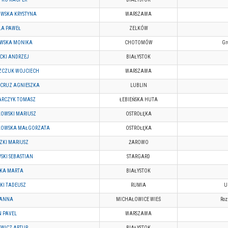
WSKA KRYSTYNA
WARSZAWA
ŁA PAWEŁ
ZELKÓW
WSKA MONIKA
CHOTOMÓW
Gr
CKI ANDRZEJ
BIAŁYSTOK
ZCZUK WOJCIECH
WARSZAWA
-CRUZ AGNIESZKA
LUBLIN
RCZYK TOMASZ
ŁEBIEŃSKA HUTA
OWSKI MARIUSZ
OSTROŁĘKA
KOWSKA MAŁGORZATA
OSTROŁĘKA
ZKI MARIUSZ
ŻAROWO
SKI SEBASTIAN
STARGARD
KA MARTA
BIAŁYSTOK
CKI TADEUSZ
RUMIA
U
 ANNA
MICHAŁOWICE WIEŚ
Roz
N PAVEL
WARSZAWA
EWICZ ARTUR
BIAŁYSTOK