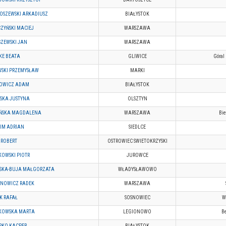
OSZEWSKI ARKADIUSZ
BIAŁYSTOK
ZYŃSKI MACIEJ
WARSZAWA
ZEWSKI JAN
WARSZAWA
KE BEATA
GLIWICE
Góral
SKI PRZEMYSŁAW
MARKI
OWICZ ADAM
BIAŁYSTOK
SKA JUSTYNA
OLSZTYN
ŃSKA MAGDALENA
WARSZAWA
Bi
IM ADRIAN
SIEDLCE
 ROBERT
OSTROWIEC SWIETOKRZYSKI
KOWSKI PIOTR
JUROWCE
SKA-BUJA MAŁGORZATA
WŁADYSŁAWOWO
NOWICZ RADEK
WARSZAWA
K RAFAŁ
SOSNOWIEC
W
KOWSKA MARTA
LEGIONOWO
Be
KO KACPER
BIAŁYSTOK