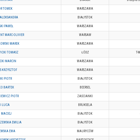
R TOMEK
WARSZAWA
 ALEKSANDRA
BIAŁYSTOK
KI PAWEŁ
WARSZAWA
ANT MARC-OLIVIER
WARSAW
KOWSKI MAREK
WARSZAWA
WICKI TOMASZ
ŁÓDŹ
T-
CKI MARCIN
WARSZAWA
S KRZYSZTOF
WARSZAWA
KI PIOTR
BIAŁYSTOK
KO BARTEK
BEERSEL
IEWICZ PIOTR
ZAŚCIANKI
I LUCA
BRUKSELA
 MACIEJ
BIAŁYSTOK
ZEWSKA EMILIA
BIAŁYSTOK
EWSKA EWA
MAURYCÓW
BOWSKI KRZYSZTOF
BARTOSZYCE