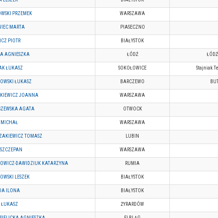
WSKI PRZEMEK
WARSZAWA
IEC MARTA
PIASECZNO
ICZ PIOTR
BIAŁYSTOK
A AGNIESZKA
ŁÓDŹ
ŁÓD
AK ŁUKASZ
SOKOŁOWICE
Stajniak T
OWSKI ŁUKASZ
BARCZEWO
BUT
KIEWICZ JOANNA
WARSZAWA
ZEWSKA AGATA
OTWOCK
 MICHAŁ
WARSZAWA
ZAKIEWICZ TOMASZ
LUBIN
 SZCZEPAN
WARSZAWA
OWICZ-DAWIDZIUK KATARZYNA
RUMIA
OWSKI LESZEK
BIAŁYSTOK
DA ILONA
BIAŁYSTOK
 ŁUKASZ
ŻYRARDÓW
-SIELICKA AGNIESZKA
ELBLĄG