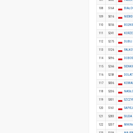
108
5164
BIAŁO
109
5016
NIEWD
110
5056
BOŻKI
111
5241
KORZE
112
5275
DUBIJ
113
5126
FALKO
114
5096
DOBOS
115
5266
SIENK
116
5258
DOLAT
117
5006
KOWAL
118
5206
NASIŁ
119
5301
SZCZY
120
5161
SAPIE
121
5283
SIUDA
122
5207
MIKIN
123
5156
MAJEW