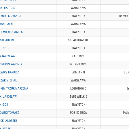
SKI BARTOSZ
WARSZAWA
ZYŃSKI KRZYSZTOF
BIAŁYSTOK
Bo żona 
WSKI RAFAŁ
WARSZAWA
EL-MIĘKISZ MARTA
BIAŁYSTOK
SKI ROBERT
SIELACHOWSKIE
Ł PIOTR
BIAŁYSTOK
 JAROSŁAW
KATOWICE
OWSKI SŁAWOMIR
SKIERNIEWICE
EWICZ DARIUSZ
ŁOMIANKI
GUN
ZAK MICHAL
WARSZAWA
 -GMITRZUK MARZENA
LEGIONOWO
Be
SKI JAROSLAW
DĘBE WIELKIE
 IGOR
BIAŁYSTOK
OWSKI TOMASZ
POBIEDZISKA
Pobi
CKI ANDRZEJ
BIAŁYSTOK
A LESZEK
BIAŁYSTOK