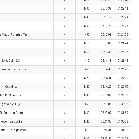
M
M30
05:10:39
01:22:11
M
M30
05:10:52
01:22:24
M
M30
05:10:54
01:22:26
 z Mazur Running Team
K
K50
05:13:01
01:24:33
M
M50
05:13:09
01:24:41
M
M50
05:13:32
01:25:04
SĄ WOLNIEJSI
K
K40
05:14:13
01:25:45
egam na Tarchominie
K
K40
05:14:48
01:26:20
M
M20
05:15:41
01:27:13
OstroBiec
M
M50
05:16:27
01:27:59
MD RUN Training
M
M40
05:17:03
01:28:35
gosia.sie.buja
K
K40
05:19:06
01:30:38
Sii Running Team
M
M30
05:20:07
01:31:39
 Pogoni za Duchem
M
M40
05:21:37
01:33:09
stie OCR Legionowo
K
K30
05:22:41
01:34:13
M
M30
05:22:54
01:34:26