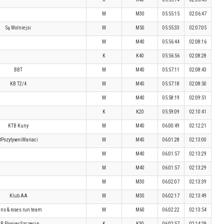
M
M30
05:55:15
02:06:47
Są Wolniejsi
M
M50
05:55:33
02:07:05
M
M40
05:56:44
02:08:16
K
K40
05:56:56
02:08:28
BBT
M
M40
05:57:11
02:08:43
KB T2/4
M
M40
05:57:18
02:08:50
M
M40
05:58:19
02:09:51
K
K20
05:59:09
02:10:41
KTB Kuny
M
M40
06:00:49
02:12:21
#PozytywniWariaci
M
M40
06:01:28
02:13:00
M
M40
06:01:57
02:13:29
M
M40
06:01:57
02:13:29
M
M30
06:02:07
02:13:39
Klub AA
M
M30
06:02:17
02:13:49
ns & roses run team
M
M60
06:02:22
02:13:54
B Pionier Szczecin
K
K30
06:02:57
02:14:29