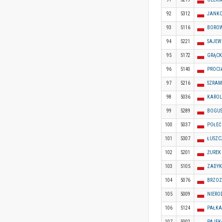
92
5312
JANKO
93
5116
BOROW
94
5221
SAJEW
95
5172
GRĄCK
96
5140
PROCI
97
5216
SZRAM
98
5036
KAROL
99
5289
BOGUS
100
5037
POŁEĆ
101
5307
ŁUSZC
102
5201
ŻUREK
103
5105
ZADYK
104
5076
BRZOZ
105
5009
NIERO
106
5124
PAŁKA
107
5002
PAJEK