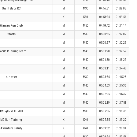
Giant Steps RC
M
M30
04:57:31
01:09:03
K
K30
04:58:24
01:09:56
Warsaw Run Club
M
M50
04:59:42
01:11:14
Swords
M
M30
05:00:35
01:12:07
M
M50
05:00:57
01:12:29
Mobile Running Team
M
M40
05:01:20
01:12:52
M
M40
05:01:50
01:13:22
M
M40
05:03:11
01:14:43
runpeter
M
M30
05:03:56
01:15:28
M
M40
05:04:03
01:15:35
M
M40
05:05:05
01:16:37
M
M40
05:06:19
01:17:51
#WŁĄCZYŁTURBO
M
M30
05:07:06
01:18:38
MD Run Training
K
K40
05:07:55
01:19:27
Awantura Bałuty
K
K40
05:09:02
01:20:34
M
M20
05:09:24
01:20:56