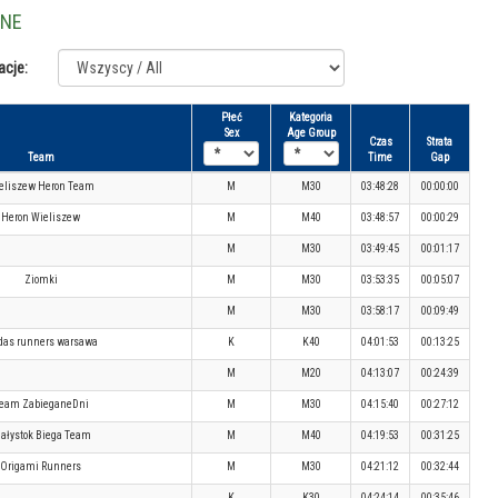
LNE
acje:
Płeć
Kategoria
Sex
Age Group
Czas
Strata
Team
Time
Gap
eliszew Heron Team
M
M30
03:48:28
00:00:00
Heron Wieliszew
M
M40
03:48:57
00:00:29
M
M30
03:49:45
00:01:17
Ziomki
M
M30
03:53:35
00:05:07
M
M30
03:58:17
00:09:49
das runners warsawa
K
K40
04:01:53
00:13:25
M
M20
04:13:07
00:24:39
eam ZabieganeDni
M
M30
04:15:40
00:27:12
iałystok Biega Team
M
M40
04:19:53
00:31:25
Origami Runners
M
M30
04:21:12
00:32:44
K
K30
04:24:14
00:35:46