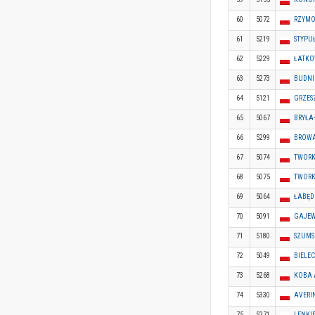
60
5072
RZYMO
61
5219
STYPU
62
5229
ŁATKO
63
5273
BUDNI
64
5121
GRZES
65
5067
BRYŁA
66
5299
BROWA
67
5074
TWORK
68
5075
TWOR
69
5064
ŁABĘD
70
5091
GAJEW
71
5180
SZUMS
72
5049
BIELE
73
5268
KOBA
74
5330
AVERI
75
5271
LENKI