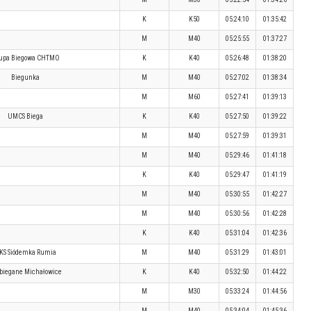
K
K50
05:24:10
01:35:42
M
M40
05:25:55
01:37:27
upa Biegowa CHTMO
K
K40
05:26:48
01:38:20
Biegunka
M
M40
05:27:02
01:38:34
M
M60
05:27:41
01:39:13
UMCS Biega
K
K40
05:27:50
01:39:22
M
M40
05:27:59
01:39:31
M
M40
05:29:46
01:41:18
K
K40
05:29:47
01:41:19
M
M40
05:30:55
01:42:27
M
M40
05:30:56
01:42:28
K
K40
05:31:04
01:42:36
KS Siódemka Rumia
M
M40
05:31:29
01:43:01
biegane Michałowice
K
K40
05:32:50
01:44:22
M
M30
05:33:24
01:44:56
M
M40
05:34:04
01:45:36