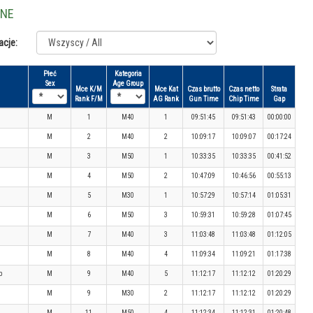
LNE
acje:
Płeć
Kategoria
Sex
Age Group
Mce K/M
Mce Kat
Czas brutto
Czas netto
Strata
Rank F/M
AG Rank
Gun Time
Chip Time
Gap
M
1
M40
1
09:51:45
09:51:43
00:00:00
M
2
M40
2
10:09:17
10:09:07
00:17:24
M
3
M50
1
10:33:35
10:33:35
00:41:52
M
4
M50
2
10:47:09
10:46:56
00:55:13
M
5
M30
1
10:57:29
10:57:14
01:05:31
M
6
M50
3
10:59:31
10:59:28
01:07:45
M
7
M40
3
11:03:48
11:03:48
01:12:05
M
8
M40
4
11:09:34
11:09:21
01:17:38
p
M
9
M40
5
11:12:17
11:12:12
01:20:29
M
9
M30
2
11:12:17
11:12:12
01:20:29
M
11
M50
4
11:12:34
11:12:31
01:20:48