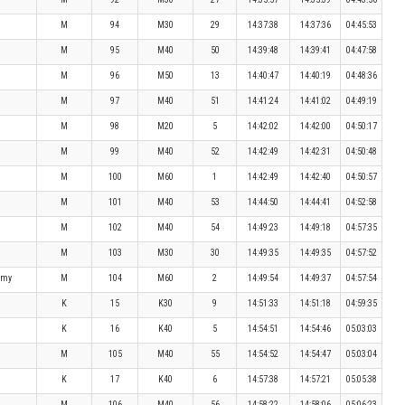
M
94
M30
29
14:37:38
14:37:36
04:45:53
M
95
M40
50
14:39:48
14:39:41
04:47:58
M
96
M50
13
14:40:47
14:40:19
04:48:36
M
97
M40
51
14:41:24
14:41:02
04:49:19
M
98
M20
5
14:42:02
14:42:00
04:50:17
M
99
M40
52
14:42:49
14:42:31
04:50:48
M
100
M60
1
14:42:49
14:42:40
04:50:57
M
101
M40
53
14:44:50
14:44:41
04:52:58
M
102
M40
54
14:49:23
14:49:18
04:57:35
M
103
M30
30
14:49:35
14:49:35
04:57:52
jmy
M
104
M60
2
14:49:54
14:49:37
04:57:54
K
15
K30
9
14:51:33
14:51:18
04:59:35
K
16
K40
5
14:54:51
14:54:46
05:03:03
M
105
M40
55
14:54:52
14:54:47
05:03:04
K
17
K40
6
14:57:38
14:57:21
05:05:38
M
106
M40
56
14:58:22
14:58:06
05:06:23