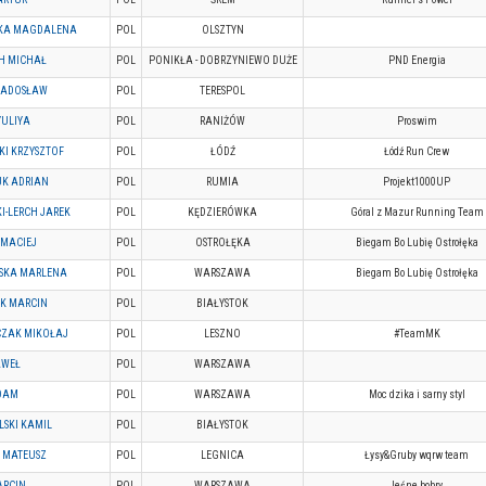
KA MAGDALENA
POL
OLSZTYN
H MICHAŁ
POL
PONIKŁA - DOBRZYNIEWO DUŻE
PND Energia
RADOSŁAW
POL
TERESPOL
YULIYA
POL
RANIŻÓW
Proswim
KI KRZYSZTOF
POL
ŁÓDŹ
Łódź Run Crew
UK ADRIAN
POL
RUMIA
Projekt1000UP
I-LERCH JAREK
POL
KĘDZIERÓWKA
Góral z Mazur Running Team
 MACIEJ
POL
OSTROŁĘKA
Biegam Bo Lubię Ostrołęka
BSKA MARLENA
POL
WARSZAWA
Biegam Bo Lubię Ostrołęka
K MARCIN
POL
BIAŁYSTOK
CZAK MIKOŁAJ
POL
LESZNO
#TeamMK
AWEŁ
POL
WARSZAWA
ADAM
POL
WARSZAWA
Moc dzika i sarny styl
SKI KAMIL
POL
BIAŁYSTOK
 MATEUSZ
POL
LEGNICA
Łysy&Gruby wqrw team
ARCIN
POL
WARSZAWA
leśne bobry