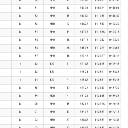
M
81
M40
42
14:10:00
14:09:44
04:18:01
M
82
M40
43
14:10:51
14:10:33
04:18:50
M
83
M50
12
14:15:22
14:15:10
04:23:27
M
84
M40
44
14:17:06
14:16:56
04:25:13
M
85
M40
45
14:17:16
14:17:12
04:25:29
M
86
M30
26
14:18:09
14:17:49
04:26:06
M
87
M40
46
14:20:42
14:20:27
04:28:44
i
K
12
K40
3
14:21:55
14:21:28
04:29:45
K
13
K50
1
14:28:24
14:28:21
04:36:38
K
14
K40
4
14:28:52
14:28:31
04:36:48
M
88
M40
47
14:29:22
14:29:10
04:37:27
M
89
M20
4
14:31:28
14:31:18
04:39:35
M
90
M40
48
14:32:32
14:32:26
04:40:43
M
91
M40
49
14:34:07
14:33:59
04:42:16
M
92
M30
27
14:35:57
14:35:39
04:43:56
M
92
M30
27
14:35:57
14:35:39
04:43:56