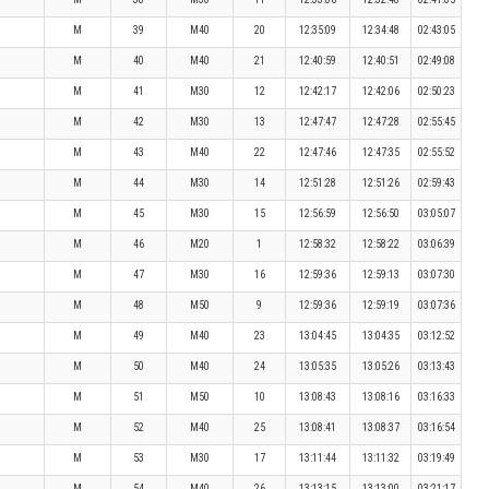
M
39
M40
20
12:35:09
12:34:48
02:43:05
M
40
M40
21
12:40:59
12:40:51
02:49:08
M
41
M30
12
12:42:17
12:42:06
02:50:23
M
42
M30
13
12:47:47
12:47:28
02:55:45
M
43
M40
22
12:47:46
12:47:35
02:55:52
M
44
M30
14
12:51:28
12:51:26
02:59:43
M
45
M30
15
12:56:59
12:56:50
03:05:07
M
46
M20
1
12:58:32
12:58:22
03:06:39
M
47
M30
16
12:59:36
12:59:13
03:07:30
M
48
M50
9
12:59:36
12:59:19
03:07:36
M
49
M40
23
13:04:45
13:04:35
03:12:52
M
50
M40
24
13:05:35
13:05:26
03:13:43
M
51
M50
10
13:08:43
13:08:16
03:16:33
M
52
M40
25
13:08:41
13:08:37
03:16:54
M
53
M30
17
13:11:44
13:11:32
03:19:49
M
54
M40
26
13:13:15
13:13:00
03:21:17