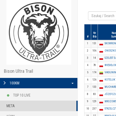
Nr
Naz
#
Bib
Sur
1
151
SKOWRON
2
106
ONOSZKO
3
14
SZELEST 
4
78
WIESIEŁO
Bison Ultra Trail
5
174
VASIUNI
6
126
KOTELUK
100KM
7
133
MUCHARS
8
83
JÓZEFCZU
TOP 10 LIVE
9
129
MROZOWS
META
10
237
STRZELCZ
11
27
MIKOŁAJC