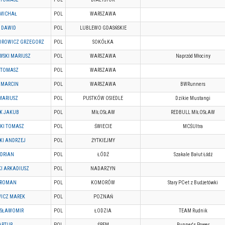
 MICHAŁ
POL
WARSZAWA
 DAWID
POL
LUBLEWO GDASŃSKIE
DROWICZ GRZEGORZ
POL
SOKÓŁKA
WSKI MARIUSZ
POL
WARSZAWA
Naprzód Młociny
 TOMASZ
POL
WARSZAWA
 MARCIN
POL
WARSZAWA
BWRunners
MARIUSZ
POL
PUSTKÓW OSIEDLE
Dzikie Mustangi
K JAKUB
POL
MIŁOSŁAW
REDBULL MIŁOSŁAW
KI TOMASZ
POL
ŚWIECIE
MCŚUltra
SKI ANDRZEJ
POL
ŻYTKIEJMY
ADRIAN
POL
ŁÓDŹ
Szakale Bałut Łódź
I ARKADIUSZ
POL
NADARZYN
 ROMAN
POL
KOMORÓW
Stary PC-et z Budżetówki
WICZ MAREK
POL
POZNAŃ
 SŁAWOMIR
POL
ŁODZIA
TEAM Rudnik
ARTUR
POL
ŚREM
Runner's Power