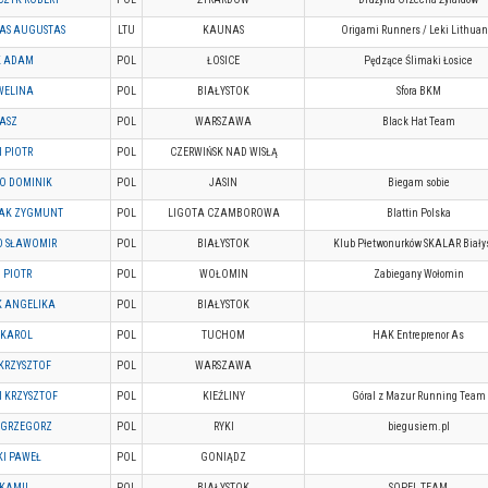
AS AUGUSTAS
LTU
KAUNAS
Origami Runners / Leki Lithuan
K ADAM
POL
ŁOSICE
Pędzące Ślimaki Łosice
WELINA
POL
BIAŁYSTOK
Sfora BKM
ASZ
POL
WARSZAWA
Black Hat Team
I PIOTR
POL
CZERWIŃSK NAD WISŁĄ
O DOMINIK
POL
JASIN
Biegam sobie
IAK ZYGMUNT
POL
LIGOTA CZAMBOROWA
Blattin Polska
O SŁAWOMIR
POL
BIAŁYSTOK
Klub Płetwonurków SKALAR Biały
 PIOTR
POL
WOŁOMIN
Zabiegany Wołomin
 ANGELIKA
POL
BIAŁYSTOK
 KAROL
POL
TUCHOM
HAK Entreprenor As
 KRZYSZTOF
POL
WARSZAWA
 KRZYSZTOF
POL
KIEŹLINY
Góral z Mazur Running Team
 GRZEGORZ
POL
RYKI
biegusiem.pl
KI PAWEŁ
POL
GONIĄDZ
 KAMIL
POL
BIAŁYSTOK
SOPEL TEAM