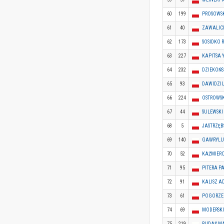
60
199
PROSOWS
61
40
ZAWALIC
62
173
SOSIDKO 
63
227
KAPITSA 
64
232
DZIEKOŃS
65
93
DAWIDZI
66
224
OSTROWSK
67
44
SULEWSKI
68
5
JASTRZĘ
69
140
GAWRYLU
70
52
KAŹMIER
71
95
PITERA P
72
91
KALISZ 
73
61
POGORZEL
74
69
MODERSKI
75
219
RUDAŚ M