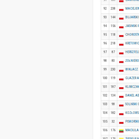
92
238
MACIEJEW
93
144
BUJARSKI
94
156
JASINSKI
95
118
CHOROST
96
218
KRETOWIC
97
87
HERSZFEL
98
80
ŻOŁNIERO
99
230
WIKŁACZ
100
119
GLAZER 
101
187
KLIMCZA
102
134
DANEL A
103
98
SOLIŃSKI
104
182
KOZŁOWS
105
32
PISKORSKI
106
176
MACIULAI
107
175
ŽIEDELIS