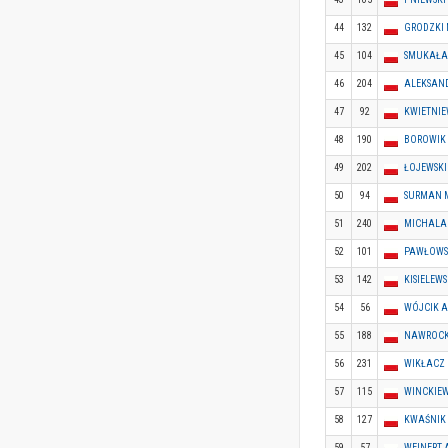
44
132
GRODZKI
45
104
SMUKAŁA
46
204
ALEKSAN
47
92
KWIETNIE
48
190
BOROWIK
49
202
ŁOJEWSKI
50
94
SURMAN 
51
240
MICHALA
52
101
PAWŁOWS
53
142
KISIELEW
54
56
WÓJCIK 
55
188
NAWROCK
56
231
WIKŁACZ
57
115
WINCKIE
58
127
KWAŚNIK
59
57
WEINERT 