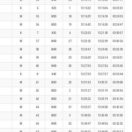
K
6
K20
1
13:15:22
13:15:06
03:23:23
M
55
M30
18
13:16:29
13:16:18
03:24:35
M
56
M30
19
13:16:42
13:16:30
03:24:47
K
7
K30
6
13:22:05
13:21:50
03:30:07
M
57
M40
27
13:22:52
13:22:39
03:30:56
M
58
M40
28
13:24:47
13:24:42
03:32:59
M
59
M40
29
13:26:29
13:26:14
03:34:31
M
60
M40
30
13:27:35
13:27:26
03:35:43
K
8
K40
1
13:27:35
13:27:27
03:35:44
M
61
M30
20
13:31:05
13:30:51
03:39:08
M
62
M20
2
13:31:27
13:31:19
03:39:36
M
63
M30
21
13:33:22
13:33:19
03:41:36
M
64
M40
31
13:35:57
13:34:28
03:42:45
M
65
M20
3
13:43:03
13:42:43
03:51:00
M
66
M40
32
13:44:47
13:44:36
03:52:53
M
67
M40
33
13:46:21
13:46:00
03:54:17