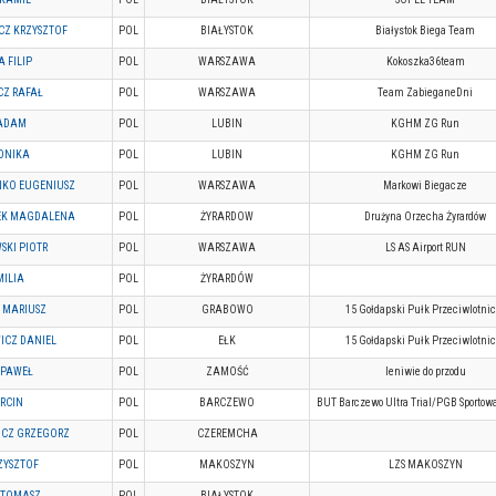
ICZ KRZYSZTOF
POL
BIAŁYSTOK
Białystok Biega Team
 FILIP
POL
WARSZAWA
Kokoszka36team
CZ RAFAŁ
POL
WARSZAWA
Team ZabieganeDni
 ADAM
POL
LUBIN
KGHM ZG Run
ONIKA
POL
LUBIN
KGHM ZG Run
KO EUGENIUSZ
POL
WARSZAWA
Markowi Biegacze
EK MAGDALENA
POL
ŻYRARDOW
Drużyna Orzecha Żyrardów
SKI PIOTR
POL
WARSZAWA
LS AS Airport RUN
MILIA
POL
ŻYRARDÓW
 MARIUSZ
POL
GRABOWO
15 Gołdapski Pułk Przeciwlotnic
ICZ DANIEL
POL
EŁK
15 Gołdapski Pułk Przeciwlotnic
 PAWEŁ
POL
ZAMOŚĆ
leniwie do przodu
RCIN
POL
BARCZEWO
BUT Barczewo Ultra Trial/PGB Sportow
ICZ GRZEGORZ
POL
CZEREMCHA
ZYSZTOF
POL
MAKOSZYN
LZS MAKOSZYN
 TOMASZ
POL
BIAŁYSTOK