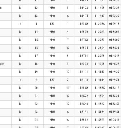
ia
M
12
M30
3
11:14:23
11:14:08
01:22:25
M
13
M40
6
11:14:14
11:14:10
01:22:27
K
1
K30
1
11:20:59
11:20:56
01:29:13
M
14
M30
4
11:28:00
11:27:49
01:36:06
M
15
M40
7
11:27:58
11:27:50
01:36:07
M
16
M30
5
11:28:04
11:28:04
01:36:21
M
17
M40
8
11:37:31
11:37:28
01:45:45
stok
M
18
M40
9
11:40:08
11:40:08
01:48:25
M
19
M40
10
11:41:11
11:41:10
01:49:27
K
2
K30
2
11:41:18
11:41:14
01:49:31
M
20
M40
11
11:43:59
11:43:55
01:52:12
M
21
M50
5
11:45:22
11:45:04
01:53:21
M
22
M40
12
11:45:48
11:45:42
01:53:59
M
23
M50
6
11:51:41
11:51:34
01:59:51
M
24
M30
6
11:58:32
11:58:29
02:06:46
M
25
M30
7
12:00:58
12:00:40
02:08:57