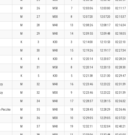
M
26
M50
7
12:03:06
12:03:00
02:11:17
M
27
M30
8
12:07:20
12:07:20
02:15:37
M
28
M40
13
12:08:26
12:08:17
02:16:34
M
29
M40
14
12:09:55
12:09:48
02:18:05
K
3
K30
3
12:14:00
12:13:53
02:22:10
M
30
M40
15
12:19:26
12:19:17
02:27:34
K
4
K30
4
12:20:14
12:20:07
02:28:24
M
31
M50
8
12:20:14
12:20:13
02:28:30
K
5
K30
5
12:21:38
12:21:30
02:29:47
zy
M
32
M40
16
12:23:46
12:23:22
02:31:39
zy
M
32
M30
9
12:23:46
12:23:22
02:31:39
M
34
M40
17
12:28:37
12:28:15
02:36:32
a Paczka
M
35
M40
18
12:28:45
12:28:29
02:36:46
M
36
M30
10
12:29:05
12:29:05
02:37:22
M
37
M40
19
12:32:11
12:32:04
02:40:21
M
38
M30
11
12:33:06
12:32:48
02:41:05