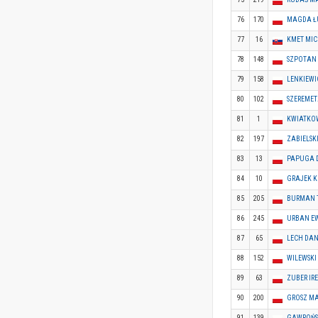
76
170
MAGDA Ł
77
16
KMET MI
78
148
SZPOTAN 
79
158
LENKIEWI
80
102
SZEREMET
81
1
KWIATKOW
82
197
ZABIELSK
83
13
PAPUGA 
84
10
GRAJEK K
85
205
BURMAN 
86
245
URBAN E
87
65
LECH DAN
88
152
WILEWSKI
89
63
ZUBER IR
90
200
GROSZ M
91
139
GAWROŃSK