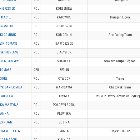
 GRZESIEK
POL
KORZENIEW
 MACIEJ
POL
KATOWICE
Huragan Ligota
KRZYSZTOF
POL
CHOROSZCZ
KI DOMINIK
POL
KOMORNIKI
Alvo Racing Team
WSKI TOMASZ
POL
BARTOSZYCE
SKI IRENEUSZ
POL
BIAŁYSTOK
CZ MIROSŁAW
POL
SOKÓŁKA
Sokólska Grupa Biegowa
 TOMASZ
DEU
BERLIN
EGORZ
POL
OTWOCK
Yienu
YK BARTŁOMIEJ
POL
WARSZAWA
ChabowskiTeam
 WIESŁAW
POL
SUWAŁKI
Wilki Puszczy Rominckiej Żytkie
KA MARTYNA
POL
POLCZYN-ZDROJ
 ANNA
POL
PLEWISKA
SZYN JAN
POL
ŁOZINA
SKA WIOLETTA
POL
RUMIA
Projekt1000UP
ICZ MARCIN
POL
KUŹNICA