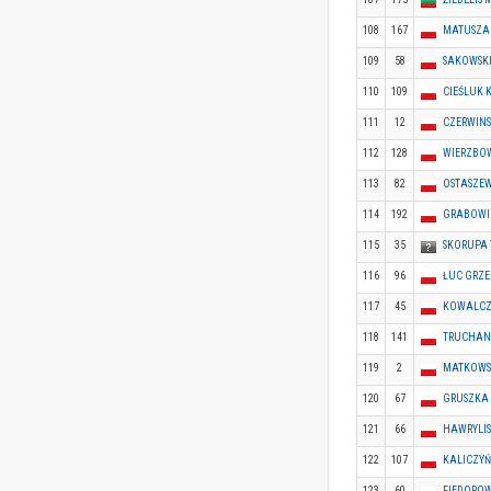
108
167
MATUSZAK
109
58
SAKOWSKI
110
109
CIEŚLUK 
111
12
CZERWINS
112
128
WIERZBO
113
82
OSTASZEW
114
192
GRABOWI
115
35
SKORUPA
116
96
ŁUC GRZ
117
45
KOWALCZ
118
141
TRUCHAN
119
2
MATKOWS
120
67
GRUSZKA
121
66
HAWRYLI
122
107
KALICZYŃ
123
60
FIEDOROW