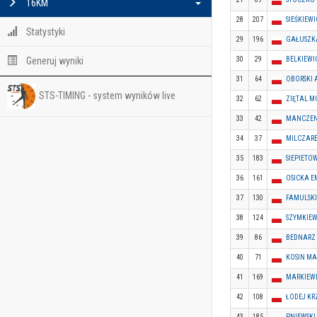
16KM
28
207
SIEŚKIEW
Statystyki
29
196
GAŁUSZKA
Generuj wyniki
30
29
BELKIEWI
31
64
OBORSKI
STS-TIMING - system wyników live
32
62
ZIĘTAL M
33
42
MANCZEN
34
37
MILCZAR
35
183
SIEPIETOW
36
161
OSICKA E
37
130
FAMULSKI
38
124
SZYMKIEW
39
86
BEDNARZ
40
71
KOSIN MA
41
169
MARKIEW
42
108
ŁODEJ KR
43
185
PNIEWSKI