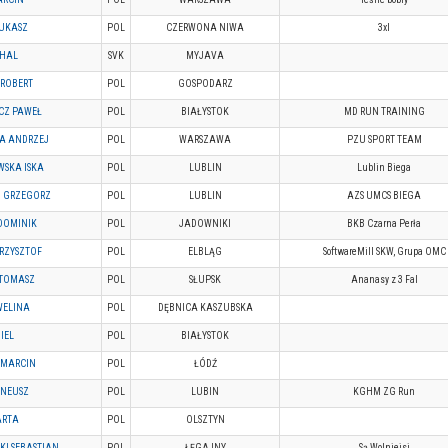
UKASZ
POL
CZERWONA NIWA
3xl
CHAL
SVK
MYJAVA
ROBERT
POL
GOSPODARZ
CZ PAWEŁ
POL
BIAŁYSTOK
MD RUN TRAINING
A ANDRZEJ
POL
WARSZAWA
PZU SPORT TEAM
SKA ISKA
POL
LUBLIN
Lublin Biega
I GRZEGORZ
POL
LUBLIN
AZS UMCS BIEGA
DOMINIK
POL
JADOWNIKI
BKB Czarna Perła
RZYSZTOF
POL
ELBLĄG
SoftwareMill SKW, Grupa OMC
TOMASZ
POL
SŁUPSK
Ananasy z 3 Fal
WELINA
POL
DĘBNICA KASZUBSKA
IEL
POL
BIAŁYSTOK
 MARCIN
POL
ŁÓDŹ
ENEUSZ
POL
LUBIN
KGHM ZG Run
ARTA
POL
OLSZTYN
I SEBASTIAN
POL
ŁĘGAJNY
Są Wolniejsi