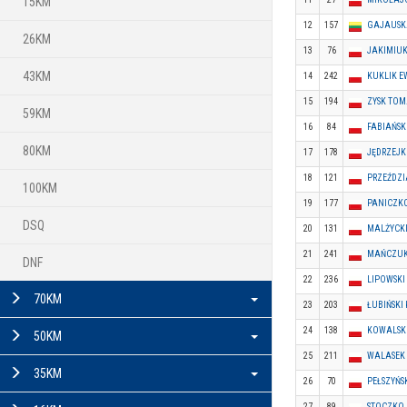
15KM
12
157
GAJAUSK
26KM
13
76
JAKIMIU
43KM
14
242
KUKLIK E
15
194
ZYSK TOM
59KM
16
84
FABIAŃSK
80KM
17
178
JĘDRZEJK
18
121
PRZEŹDZ
100KM
19
177
PANICZK
DSQ
20
131
MALŻYCKI
21
241
MAŃCZUK
DNF
22
236
LIPOWSKI
70KM
23
203
ŁUBIŃSKI
24
138
KOWALSKI
50KM
25
211
WALASEK
35KM
26
70
PEŁSZYŃS
27
89
STOCZKO