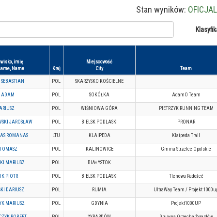
Stan wyników:
OFICJA
Klasyfik
wisko, imię
Miejscowość
name, Name
Kraj
City
Team
 SEBASTIAN
POL
SKARŻYSKO KOŚCIELNE
 ADAM
POL
SOKÓŁKA
AdamO Team
DARIUSZ
POL
WIŚNIOWA GÓRA
PIETRZYK RUNNING TEAM
WSKI JAROSŁAW
POL
BIELSK PODLASKI
PRONAR
NAS ROMANAS
LTU
KLAIPEDA
Klaipeda Trail
 TOMASZ
POL
KALINOWICE
Gmina Strzelce Opolskie
KI MARIUSZ
POL
BIAŁYSTOK
K PIOTR
POL
BIELSK PODLASKI
Tlenowa Radoścć
KI DARIUSZ
POL
RUMIA
UltraWay Team / Projekt 1000u
YK MARIUSZ
POL
GDYNIA
Projekt1000UP
ZYK ROBERT
POL
ŻYRARDÓW
Drużyna Orzecha Żyrardów