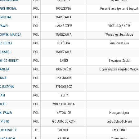
SKI MICHAŁ
POL
POCZESNA
Press Glass Sport and Support
 MICHAŁ
POL
WARSZAWA
 PAWEL
POL
ŁASKARZEW
VICTUS-RĘBKÓW
KOWSKI MACIEJ
POL
WARSZAWA
Wujek jest bez klubu
Z LESZEK
POL
SOKÓŁKA
Run Forest Run
D KAROL
POL
WARSZAWA
WICZ HUBERT
POL
ZĄBKI
Biegające Ząbki
 ANETA
POL
KOMORÓW
Obym zdążyła nagadać Mężow
ANNA
POL
CZARNKÓW
K JUSTYNA
POL
BYDGOSZCZ
DAM
POL
TYCHY
 OLAF
POL
WÓLKA KŁUCKA
KI PAWEŁ
POL
KATOWICE
Huragan Ligota
 PIOTR
POL
GOLUB-DOBRZYŃ
EnDo Golub-Dobrzyń
TIS KESTUTIS
LTU
VILNIUS
3 MAC INC.
 MINDAUGAS
LTU
KAUNAS
Team Ignite