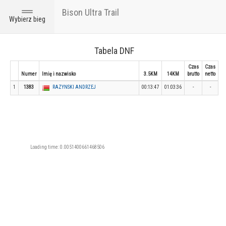
Bison Ultra Trail
Toggle
Wybierz bieg
navigation
Tabela DNF
Czas
Czas
Numer
Imię i nazwisko
3.5KM
14KM
brutto
netto
1
1383
RAZYNSKI ANDRZEJ
00:13:47
01:03:36
-
-
Loading time: 0.0051400661468506