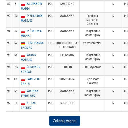
89
8
AL-JEABORY
POL
JAWORZNO
M
14:
MAHDI
90
123
PIETRULIŃSKI
POL
WARSZAWA
Fundacja
M
14:
Spartanie
MATEUSZ
Dzieciom
91
47
PIÓRKOWSKI
POL
WARSZAWA
Irracjonalnie
M
14:
Maszerujący
MICHAŁ
92
57
JUNGHANNS
GER
DÜRRRÖHRSDORF-
SV Wesenitztal
M
14:
DITTERSBACH
THOMAS
93
64
WODYK
POL
PRUSZKÓW
Irracjonalnie
M
14:
Maszerujący
MATEUSZ
94
136
ŻUKIEWICZ
POL
LUBLIN
LIDL Wyszków
M
14:
KONRAD
95
88
SAMOJLIK
POL
BIAŁYSTOK
Pędziwiatr
M
14:
Białystok
DANIEL
96
65
WRONKA
POL
WARSZAWA
Irracjonalnie
M
14:
maszerujący
TYMOTEUSZ
97
13
KITLAS
POL
SOCHONIE
M
14:
DARIUSZ
Załaduj więcej