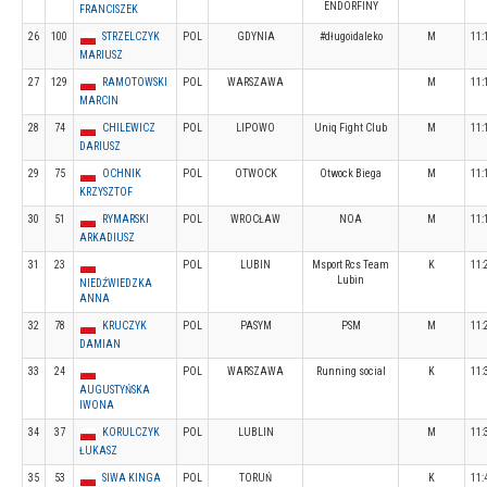
ENDORFINY
FRANCISZEK
26
100
STRZELCZYK
POL
GDYNIA
#długoidaleko
M
11:
MARIUSZ
27
129
RAMOTOWSKI
POL
WARSZAWA
M
11:
MARCIN
28
74
CHILEWICZ
POL
LIPOWO
Uniq Fight Club
M
11:
DARIUSZ
29
75
OCHNIK
POL
OTWOCK
Otwock Biega
M
11:
KRZYSZTOF
30
51
RYMARSKI
POL
WROCŁAW
NOA
M
11:
ARKADIUSZ
31
23
POL
LUBIN
Msport Rcs Team
K
11:
Lubin
NIEDŹWIEDZKA
ANNA
32
78
KRUCZYK
POL
PASYM
PSM
M
11:
DAMIAN
33
24
POL
WARSZAWA
Running social
K
11:
AUGUSTYŃSKA
IWONA
34
37
KORULCZYK
POL
LUBLIN
M
11:
ŁUKASZ
35
53
SIWA KINGA
POL
TORUŃ
K
11: