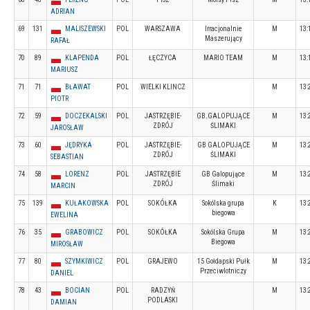
ADRIAN
69
131
MALISZEWSKI
POL
WARSZAWA
Irracjonalnie
M
13:
Maszerujący
RAFAŁ
70
89
KLAPENDA
POL
ŁĘCZYCA
MARIO TEAM
M
13:
MARIUSZ
71
71
BŁAWAT
POL
WIELKI KLINCZ
M
13:
PIOTR
72
59
DOCZEKALSKI
POL
JASTRZĘBIE-
GB.GALOPUJĄCE
M
13:
ZDRÓJ
ŚLIMAKI
JAROSŁAW
73
60
JĘDRYKA
POL
JASTRZĘBIE-
GB GALOPUJĄCE
M
13:
ZDRÓJ
ŚLIMAKI
SEBASTIAN
74
58
LORENZ
POL
JASTRZĘBIE
GB Galopujące
M
13:
ZDRÓJ
Ślimaki
MARCIN
75
139
KUŁAKOWSKA
POL
SOKÓŁKA
Sokólska grupa
K
13:
biegowa
EWELINA
76
35
GRABOWICZ
POL
SOKÓŁKA
Sokólska Grupa
M
13:
Biegowa
MIROSŁAW
77
80
SZYMKIWICZ
POL
GRAJEWO
15 Gołdapski Pułk
M
13:
Przeciwlotniczy
DANIEL
78
43
BOCIAN
POL
RADZYŃ
M
13:
PODLASKI
DAMIAN