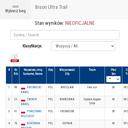
Bison Ultra Trail
Toggle
Wybierz bieg
navigation
Stan wyników:
NIEOFICJALNE
Klasyfikacje:
#
Nr
Nazwisko, imię
Kraj
Miejscowość
Team
Płeć
C
Bib
Surname, Name
City
Sex
T
1
98
DWORNICKI
POL
WROCŁAW
Free run
M
08:
KAMIL
2
25
ZWIRUK
POL
WARSZAWA
Szybkie Kopyto
M
08:
Ultra
KAROL
3
91
PTASZYŃSKI
POL
FROMBORK
M
09:
WOJCIECH
4
76
BORÓWKA
POL
GDYNIA
M
09: