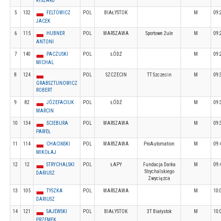
RYSZARD
5
132
FELTOWICZ
POL
BIAŁYSTOK
M
09:
JACEK
6
115
HUBNER
POL
WARSZAWA
Sportowe Żule
M
09:
ANTONI
7
140
PACZUSKI
POL
ŁÓDŹ
M
09:
MICHAL
8
124
POL
SZCZECIN
TT Szczecin
M
09:
GRABSZTUNOWICZ
ROBERT
9
82
JÓZEFACIUK
POL
ŁÓDŹ
M
09:
MARCIN
10
134
ŚCIEBURA
POL
WARSZAWA
M
09:
PAWEŁ
11
114
CHACIŃSKI
POL
WARSZAWA
ProAutomation
M
09:
MIKOŁAJ
12
12
STRYCHALSKI
POL
ŁAPY
Fundacja Darka
M
09:
Strychalskiego
DARIUSZ
Zwycięzca
13
105
TYSZKA
POL
WARSZAWA
M
10:
DARIUSZ
14
121
SAJEWSKI
POL
BIAŁYSTOK
3T Białystok
M
10:
PRZEMEK