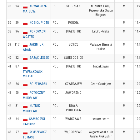
36
94
KOWALCZYK
POL
STUDZIAN
Minutka Trail /
M
11:
Przeworska Grupa
MATEUSZ
Biegowa
37
29
KOZIOŁ PIOTR
POL
POROSŁ
M
11:
38
96
KONOPACKI
POL
BIAŁYSTOK
EYEYE Polska
M
11:
WOJTEK
39
117
JAKIMIUK
POL
ŁOSICE
Pędzące Ślimaki
M
11:
Łosice
ADAM
40
32
ZAJĄC LESZEK
POL
ŚWIEBODZICE
M
11:
41
87
POL
BIAŁYSTOK
Nadaktywni
M
11:
STYPUŁKOWSKI
MICHAŁ
42
66
ZGIET RADEK
POL
CZARTAJEW
Czart Czartajew
M
12:
43
70
POTOCZNY
POL
JAWORZNO
M
12:
MIROSŁAW
44
31
KUTNIK
POL
BIAŁA
M
12:
PODLASKA
MIROSŁAW
45
44
SAMBORSKI
POL
WARSZAWA
wkurw_team
M
12:
BARTOSZ
46
77
RYMSZEWICZ
POL
WĘGORZEWO
Węgorzewski Klub
M
12:
Karate Kyokushin
TOMASZ