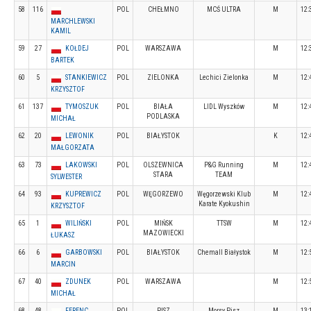
58
116
POL
CHEŁMNO
MCŚ ULTRA
M
12:
MARCHLEWSKI
KAMIL
59
27
KOŁDEJ
POL
WARSZAWA
M
12:
BARTEK
60
5
STANKIEWICZ
POL
ZIELONKA
Lechici Zielonka
M
12:
KRZYSZTOF
61
137
TYMOSZUK
POL
BIAŁA
LIDL Wyszków
M
12:
PODLASKA
MICHAŁ
62
20
LEWONIK
POL
BIAŁYSTOK
K
12:
MAŁGORZATA
63
73
LAKOWSKI
POL
OLSZEWNICA
P&G Running
M
12:
STARA
TEAM
SYLWESTER
64
93
KUPREWICZ
POL
WĘGORZEWO
Węgorzewski Klub
M
12:
Karate Kyokushin
KRZYSZTOF
65
1
WILIŃSKI
POL
MIŃSK
TTSW
M
12:
MAZOWIECKI
ŁUKASZ
66
6
GARBOWSKI
POL
BIAŁYSTOK
Chemall Białystok
M
12:
MARCIN
67
40
ZDUNEK
POL
WARSZAWA
M
12:
MICHAŁ
68
48
FERENC
POL
PISZ
Morsy Pisz
M
13: