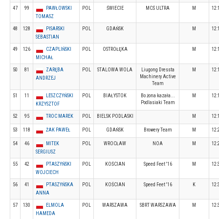
47
99
PAWŁOWSKI
POL
ŚWIECIE
MCŚ ULTRA
M
12:
TOMASZ
48
128
PISARSKI
POL
GDAŃSK
M
12:
SEBASTIAN
49
126
CZAPLIŃSKI
POL
OSTROŁĘKA
M
12:
MICHAŁ
50
81
ZARĘBA
POL
STALOWA WOLA
Liugong Dressta
M
12:
Machinery Active
ANDRZEJ
Team
51
11
LESZCZYŃSKI
POL
BIAŁYSTOK
Bo żona kazała...
M
12:
Podlasiaki Team
KRZYSZTOF
52
95
TROC MAREK
POL
BIELSK PODLASKI
M
12:
53
118
ŻAK PAWEŁ
POL
GDAŃSK
Browery Team
M
12:
54
46
MITEK
POL
WROCŁAW
NOA
M
12:
SERGIUSZ
55
42
PTASZYŃSKI
POL
KOŚCIAN
Speed Feet '16
M
12:
WOJCIECH
56
41
PTASZYŃSKA
POL
KOŚCIAN
Speed Feet '16
K
12:
ANNA
57
130
ELMOLA
POL
WARSZAWA
SBRT WARSZAWA
M
12:
HAMEDA