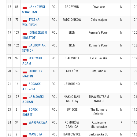
15
85
JANKOWSKI
POL
RADZYMIN
Powerade
M
10:
SEBASTIAN
16
79
TYCZKA
POL
RADZIONKÓW
Cidry lotajom
M
10:
WOJCIECH
17
103
IGNASZEWSKI
POL
ŚREM
Runner's Power
M
10:
KRYSZTOF
18
102
JACKOWIAK
POL
ŚREM
Runner’s Power
M
10:
SZYMON
19
97
SĘKOWSKI
POL
BIAŁYSTOK
EYEYE Polska
M
10:
ADAM
20
50
SCHUSTER
POL
KRAKÓW
Czajlandia
M
10:
MARTIN
21
14
BOGACKI
POL
JAWORZNO
M
10:
ANDRZEJ
22
127
JABŁOŃSKI
POL
NAKŁO NAD
TRAWERS TEAM
M
10:
NOTECIĄ
NAKŁO
ADRIAN
23
3
BOREK
POL
ŚWIECIE
The Runners
M
11:
Świecie
ROBERT
24
34
WARDAK EWA
POL
KOMORÓW
Rozbiegane
K
11:
GRANICA
Michałowice
25
9
MASZOTA
POL
BARTOSZYCE
Bartoszycka GB
M
11: