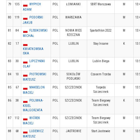
79
135
WYPYCH
POL
ŁOMIANKI
SBRT Warszawa
M
13:
ADAM
80
119
PODORSKI
POL
WARSZAWA
M
13:
JAKUB
81
84
FLISSIKOWSKI
POL
NOWA WIEŚ
Spartathlon 2022
M
13:
RZECZNA
MICHAŁ
82
17
POL
LUBLIN
Stay Insane
K
13:
KWIATKOWSKA
ISKA
83
30
LIPCZYŃSKI
POL
LUBLIN
Lublin Biega
M
13:
OLAF
84
10
PIOTROWSKI
POL
SOKOŁÓW
Czasem Trzeba
M
13:
PODLASKI
MATEUSZ
85
67
MAKSELON
POL
SZCZECINEK
Torpedo
M
13:
Szczecinek
MACIEJ
86
38
POLIWKA-
POL
SZCZECINEK
Team Biegowy
K
13:
Szczecinek
KISIEL
MALGORZATA
87
112
WIÓREK
POL
SZCZECINEK
Team Biegowy
M
13:
Szczecinek
MACIEJ
88
68
LUDEWICZ
POL
JASTROWIE
Start Jastrowie
M
13:
MATEUSZ