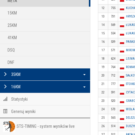
META
12
755
KUCHA
15KM
13
731
HRYSZ
25KM
14
569
ŁUKAS
15
554
ŁUKAS
41KM
16
539
PARAD
DSQ
17
571
MIROW
18
624
LIS MA
DNF
19
764
ROMAN
35KM
20
712
SAŁKO
21
777
STOIŃ
16KM
22
591
CYTAC
Statystyki
23
520
GRABO
24
573
WIDŁA
Generuj wyniki
25
565
DELEŻ
STS-TIMING - system wyników live
26
514
DUSZY
27
512
RATAJ