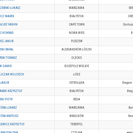
ZEWSKI ŁUKASZ
WARSZAWA
SB
ICZ MAREK
BIAŁYSTOK
DR
VJEE YASHIN
CAPE TOWN
Century 
C KONRAD
NOWA WIEŚ
B
SZ JAKUB
PLESZEW
SKI RAFAŁ
ALEKSANDRÓW ŁÓDZKI
WSKI TOMASZ
OLECKO
KI DAWID
BOŻEPOLE WIELKIE
EJCZAK WOJCIECH
ŁÓDŹ
 JAKUB
OSTROŁĘKA
Biegam b
ŃSKI KRZYSZTOF
BIAŁYSTOK
Bieg
SKI PIOTR
REDA
IÓRA ŁUKASZ
WARSZAWA
Ban
IÓRA MATEUSZ
WASILKÓW
Ban
JEWICZ KRZYSZTOF
TERESPOL
K MAGDALENA
CZÓŁNA
wieś 