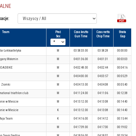
JALNE
kacje:
Team
Płeć
Czas brutto
Czas netto
Strata
Sex
Gun Time
Chip Time
Gap
lar Lekkoatletyka
M
03:58:33.00
03:58:28
00:00:00
egany Wołomin
M
04:01:36.00
04:01:31
00:03:03
ROADBIKE
M
04:02:48.00
04:02:44
00:04:16
M
04:04:00.00
04:03:57
00:05:29
Ziomki
M
04:04:13.00
04:04:08
00:05:40
ational triathlon club
M
04:11:24.00
04:11:06
00:12:38
nie w Mieście
M
04:13:12.00
04:13:08
00:14:40
nie w Mieście
K
04:13:12.00
04:13:08
00:14:40
Maja Team
K
04:14:16.00
04:14:12
00:15:44
M
04:17:39.00
04:17:30
00:19:02
un Team Siedlce
M
04:18:06.00
04:18:02
00:19:34