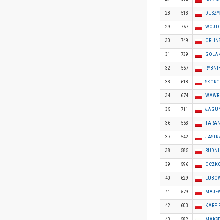
28
513
DUSZY
29
757
WOJTO
30
749
ORLIN
31
739
GOLAK
32
557
RYBNI
33
618
SKORC
34
674
WAWRZ
35
711
ŁAGUN
36
553
TARAN
37
542
JASTR
38
585
RUDNI
39
596
OCZKO
40
629
LUBOW
41
579
MAJEW
42
603
KARP 
43
582
MAKS