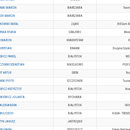
ŃSKI MARCIN
WARSZAWA
Team
CKI MARCIN
WARSZAWA
NOWSKI RAFAŁ
ZĄBKI
BIEGam Bo
SKA SYLWIA
GRAJEWO
Mara
R MARCIN
KRASNYSTAW
R
KRYSTIAN
BRAŃSK
Drużyna Szpik
EWICZ PAWEŁ
BIAŁYSTOK
MD 
CZYŃSKI SEBASTIAN
NIKIELKOWO
PGB S
RT ARTUR
ŚREM
Run
ŃSKI PIOTR
SZCZECINEK
Tsuna
EWICZ KRZYSZTOF
BIAŁYSTOK
Ana
KIEWICZ JOLANTA
BYCHAWA
 ALEKSANDRA
BIAŁYSTOK
IRO
 WOJCIECH
BIAŁYSTOK
KiEdA - TRENE
TYN JANUSZ
JASTRZĘBIE
SKI RAFAŁ
BYDGOSZCZ
Szkoła Podsta