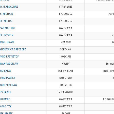
CKI ARKADIUSZ
STARA WIEŚ
SKI MICHAEL
BYDGOSZCZ
Harp
SKI MICHAŁ
BYDGOSZCZ
ZAK MATEUSZ
WARSZAWA
SKI SZYMON
WARSZAWA
st
WSKI ŁUKASZ
KRAKÓW
S
ANDROWICZ GRZEGORZ
SOKÓŁKA
YŃSKI KRZYSZTOF
KOŚCIAN
RNAK RADOSLAW
KIWITY
Turbop
SKI RAFAŁ
DĘBE WIELKIE
RaceFight
IŃSKI MACIEJ
SKÓRZEWO
K
IŃSKI ZDZISŁAW
BIAŁYSTOK
ZY PAWEŁ
MILANÓWEK
KI PAWEŁ
WARSZAWA
DOGOŃ Gr
A WOJTEK
WARSZAWA
ŃSKI MAREK
RADOM