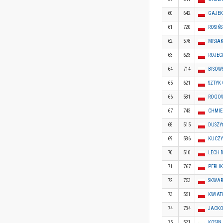
60
642
GAJEK
61
720
ROSIŃ
62
578
MISIAK
63
623
ROJEC
64
714
BISOW
65
621
SZTYK
66
581
ROGOW
67
743
CHMIE
68
515
DUSZY
69
586
KUCZY
70
510
LECH 
71
767
PERLI
72
753
SKWAR
73
551
KWIAT
74
734
JACKO
75
521
KOSIN