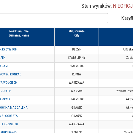
Stan wyników:
NIEOFIC
Klasyfi
Nazwisko, imię
Miejscowość
Surname, Name
City
K KRZYSZTOF
BLIŻYN
UKS Ska
AREK
STARE LIPINY
Zabi
 ADAM
BIAŁYSTOK
OWSKI KONRAD
RUMIA
A WOJCIECH
WARSZAWA
A JOSEPH
WARSAW
Warsaw Intern
K PAWEŁ
BIAŁYSTOK
Aktyw
HOWSKA MAGDALENA
GDAŃSK
Aktyw
MAŁGORZATA
GDAŃSK
UK KRZYSZTOF
WARSZAWA
ZĘBSKI PAWEŁ
SIEDLCE
Yulo R