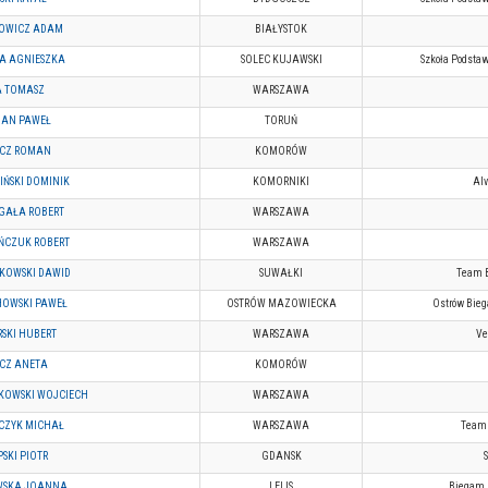
OWICZ ADAM
BIAŁYSTOK
A AGNIESZKA
SOLEC KUJAWSKI
Szkoła Podsta
 TOMASZ
WARSZAWA
IAN PAWEŁ
TORUŃ
CZ ROMAN
KOMORÓW
IŃSKI DOMINIK
KOMORNIKI
Alv
AŁA ROBERT
WARSZAWA
EŃCZUK ROBERT
WARSZAWA
KOWSKI DAWID
SUWAŁKI
Team B
OWSKI PAWEŁ
OSTRÓW MAZOWIECKA
Ostrów Bieg
SKI HUBERT
WARSZAWA
Ve
CZ ANETA
KOMORÓW
KOWSKI WOJCIECH
WARSZAWA
ZYK MICHAŁ
WARSZAWA
Team 
SKI PIOTR
GDANSK
WSKA JOANNA
LELIS
Biegam b