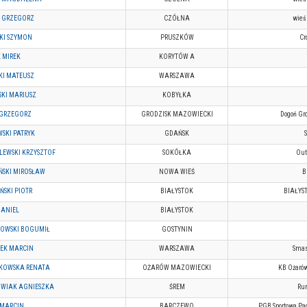
 GRZEGORZ
CZÓŁNA
wieś 
SKI SZYMON
PRUSZKÓW
Cr
 MIREK
KORYTÓW A
KI MATEUSZ
WARSZAWA
SKI MARIUSZ
KOBYŁKA
 GRZEGORZ
GRODZISK MAZOWIECKI
Dogoń Gr
SKI PATRYK
GDAŃSK
LEWSKI KRZYSZTOF
SOKÓŁKA
Out
ŃSKI MIROSŁAW
NOWA WIEŚ
B
ŃSKI PIOTR
BIAŁYSTOK
BIAŁYS
DANIEL
BIAŁYSTOK
KOWSKI BOGUMIŁ
GOSTYNIN
EK MARCIN
WARSZAWA
Smas
KOWSKA RENATA
OŻARÓW MAZOWIECKI
KB Ożarów
WIAK AGNIESZKA
ŚREM
Run
 MARCIN
BARCZEWO
PGB Sportowa Pa