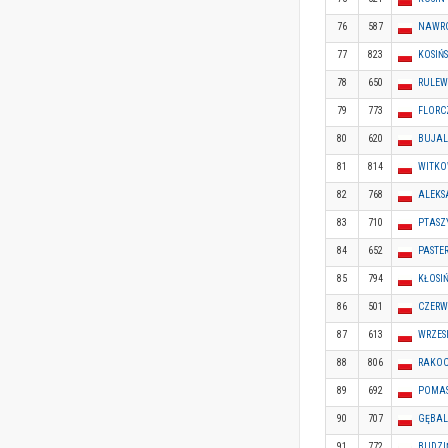
76
587
NAWRO
77
823
KOSIŃ
78
650
RULEW
79
773
FLORC
80
620
BUJAL
81
814
WITKO
82
768
ALEKS
83
710
PTASZ
84
652
PASTE
85
794
KŁOSIŃ
86
501
CZERW
87
613
WRZES
88
806
RAKOC
89
692
POMAS
90
707
GĘBAL
91
772
BUDZI