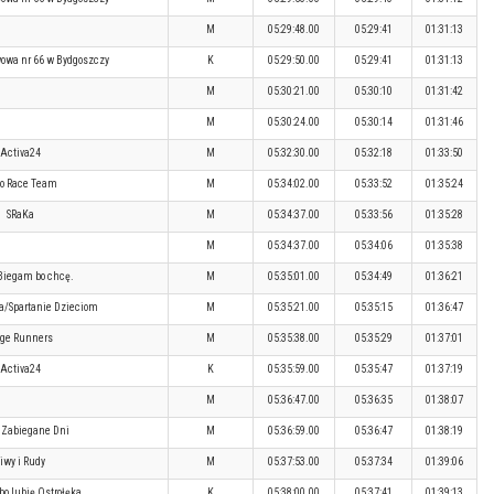
M
05:29:48.00
05:29:41
01:31:13
wowa nr 66 w Bydgoszczy
K
05:29:50.00
05:29:41
01:31:13
M
05:30:21.00
05:30:10
01:31:42
M
05:30:24.00
05:30:14
01:31:46
Activa24
M
05:32:30.00
05:32:18
01:33:50
o Race Team
M
05:34:02.00
05:33:52
01:35:24
SRaKa
M
05:34:37.00
05:33:56
01:35:28
M
05:34:37.00
05:34:06
01:35:38
iegam bo chcę.
M
05:35:01.00
05:34:49
01:36:21
a/Spartanie Dzieciom
M
05:35:21.00
05:35:15
01:36:47
ge Runners
M
05:35:38.00
05:35:29
01:37:01
Activa24
K
05:35:59.00
05:35:47
01:37:19
M
05:36:47.00
05:36:35
01:38:07
Zabiegane Dni
M
05:36:59.00
05:36:47
01:38:19
Siwy i Rudy
M
05:37:53.00
05:37:34
01:39:06
o lubię Ostrołęka
K
05:38:00.00
05:37:41
01:39:13