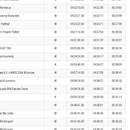
Kondycja
M
04:22:35.00
04:22:30
00:24:02
venia Białystok
M
04:23:21.00
04:23:17
00:24:49
HyWay!
M
04:26:23.00
04:26:11
00:27:43
h Projekt TEAM
M
04:27:16.00
04:27:04
00:28:36
M
04:31:30.00
04:31:29
00:33:01
GGP 728
M
04:33:00.00
04:32:46
00:34:18
aliniamety
M
04:34:24.00
04:34:17
00:35:49
K
04:36:40.00
04:36:37
00:38:09
owy K.S. ŁAWECZKA Wilanów
M
04:37:14.00
04:37:09
00:38:41
d of runners
M
04:38:24.00
04:38:21
00:39:53
 Squad/RYKOwisko Team
M
04:38:29.00
04:38:27
00:39:59
K
04:39:55.00
04:39:43
00:41:15
M
04:40:01.00
04:40:01
00:41:33
ie Ma Letko
M
04:40:41.00
04:40:30
00:42:02
NS Śmigiel
M
04:41:06.00
04:40:51
00:42:23
NS Smigiel
M
04:41:06.00
04:40:51
00:42:23