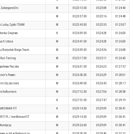
 ZabieganeDni
M
05:23:13.00
05:23:08
01:24:40
M
05:23:37.00
05:23:16
01:24:48
 Lubię Ząbki TEAM
M
05:23:45.00
05:23:35
01:25:07
tonka Grajewo
K
05:24:39.00
05:24:28
01:26:00
uch Izbica
M
05:24:41.00
05:24:28
01:26:00
u/Białystok Biega Team
M
05:24:39.00
05:24:36
01:26:08
Run Trening
M
05:25:17.00
05:25:11
01:26:43
portowa Paczka
M
05:26:31.00
05:26:25
01:27:57
ner's Power
M
05:26:50.00
05:26:29
01:28:01
mi Szczecinek
M
05:26:49.00
05:26:45
01:28:17
rchoRunners
M
05:27:12.00
05:27:06
01:28:38
K
05:27:51.00
05:27:47
01:29:19
NWOMAN FIT
K
05:29:14.00
05:29:09
01:30:41
RFIT.PL / IronWomanFIT
M
05:29:14.00
05:29:09
01:30:41
Kondycja
M
05:29:26.00
05:29:09
01:30:41
wowa nr 66 w Bydgoszczy
M
05:29:50.00
05:29:40
01:31:12