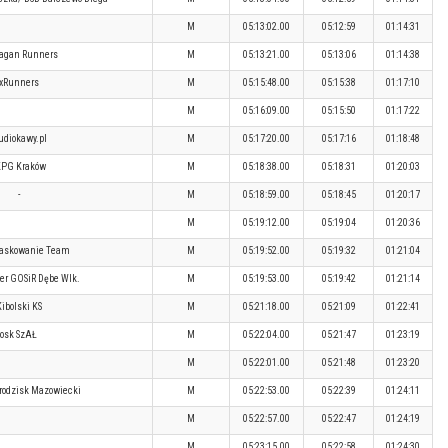
M
05:13:02.00
05:12:59
01:14:31
agan Runners
M
05:13:21.00
05:13:06
01:14:38
xRunners
M
05:15:48.00
05:15:38
01:17:10
M
05:16:09.00
05:15:50
01:17:22
udiokawy.pl
M
05:17:20.00
05:17:16
01:18:48
KPG Kraków
M
05:18:38.00
05:18:31
01:20:03
-
M
05:18:59.00
05:18:45
01:20:17
M
05:19:12.00
05:19:04
01:20:36
iaskowanie Team
M
05:19:52.00
05:19:32
01:21:04
er GOSiR Dębe Wlk.
M
05:19:53.00
05:19:42
01:21:14
ibolski KS
M
05:21:18.00
05:21:09
01:22:41
osk SzAŁ
M
05:22:04.00
05:21:47
01:23:19
M
05:22:01.00
05:21:48
01:23:20
odzisk Mazowiecki
M
05:22:53.00
05:22:39
01:24:11
M
05:22:57.00
05:22:47
01:24:19
M
05:23:15.00
05:22:58
01:24:30