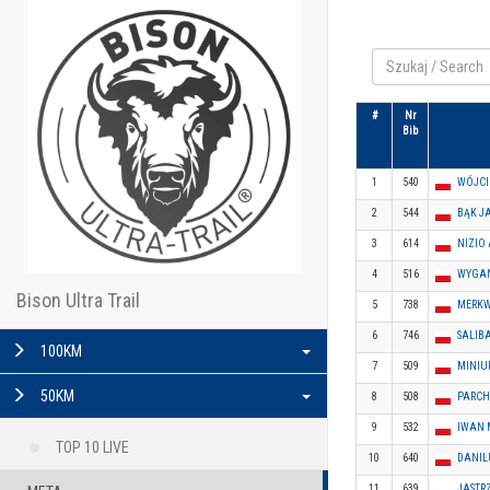
#
Nr
Bib
1
540
WÓJCI
2
544
BĄK J
3
614
NIZIO
4
516
WYGAN
Bison Ultra Trail
5
738
MERKW
6
746
SALIB
100KM
7
509
MINIU
50KM
8
508
PARC
9
532
IWAN 
TOP 10 LIVE
10
640
DANIL
11
639
JASTR