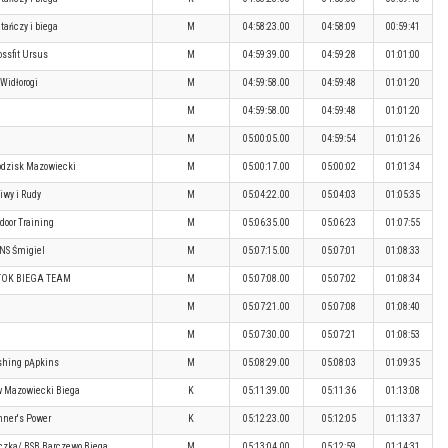
tańczy i biega
M
04:58:23.00
04:58:09
00:59:41
ossfit Ursus
M
04:59:39.00
04:59:28
01:01:00
Widłorogi
M
04:59:58.00
04:59:48
01:01:20
M
04:59:58.00
04:59:48
01:01:20
M
05:00:05.00
04:59:54
01:01:26
odzisk Mazowiecki
M
05:00:17.00
05:00:02
01:01:34
Siwy i Rudy
M
05:04:22.00
05:04:03
01:05:35
door Training
M
05:06:35.00
05:06:23
01:07:55
NS Śmigiel
M
05:07:15.00
05:07:01
01:08:33
TOK BIEGA TEAM
M
05:07:08.00
05:07:02
01:08:34
M
05:07:21.00
05:07:08
01:08:40
M
05:07:30.00
05:07:21
01:08:53
hing pĄpkins
M
05:08:29.00
05:08:03
01:09:35
 Mazowiecki Biega
K
05:11:39.00
05:11:36
01:13:08
ner's Power
K
05:12:23.00
05:12:05
01:13:37
czka/ BSB Barczewo Biega
M
05:13:04.00
05:12:59
01:14:31