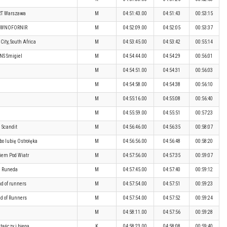
RT Warszawa
M
04:51:43.00
04:51:43
00:53:15
EWNOFORNIR
M
04:52:09.00
04:52:05
00:53:37
City, South Africa
M
04:53:45.00
04:53:42
00:55:14
NS Smigiel
M
04:54:44.00
04:54:29
00:56:01
M
04:54:51.00
04:54:31
00:56:03
M
04:54:58.00
04:54:38
00:56:10
M
04:55:16.00
04:55:08
00:56:40
M
04:55:59.00
04:55:51
00:57:23
Scandit
M
04:56:46.00
04:56:35
00:58:07
o lubię Ostrołęka
M
04:56:56.00
04:56:48
00:58:20
iem Pod Wiatr
M
04:57:56.00
04:57:35
00:59:07
Runeda
M
04:57:45.00
04:57:40
00:59:12
d of runners
M
04:57:54.00
04:57:51
00:59:23
d of Runners
M
04:57:54.00
04:57:52
00:59:24
M
04:58:11.00
04:57:56
00:59:28
tańczy i biega
K
04:58:23.00
04:58:08
00:59:40