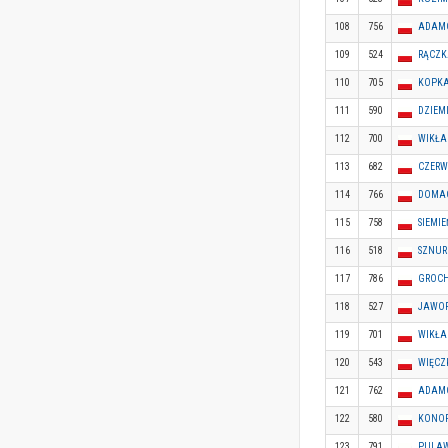
108
756
ADAM
109
524
RĄCZK
110
705
KOPKA
111
590
DZIEM
112
700
WIKŁA
113
682
CZERW
114
766
DOMAG
115
758
SIEMI
116
518
SZNUR
117
786
GROCH
118
527
JAWOR
119
701
WIKŁA
120
543
WIĘCZ
121
762
ADAMC
122
580
KONOP
123
791
PULA