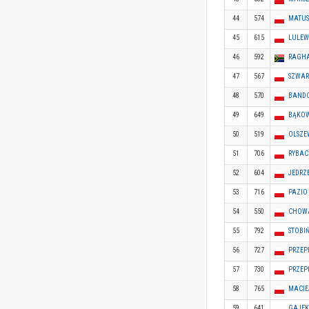
44
574
MATUS
45
615
LULEW
46
592
RAGHA
47
567
SZWAR
48
570
BANDO
49
649
BĄKOW
50
519
OLSZE
51
706
RYBAC
52
604
JEDRZ
53
716
PAZIO
54
550
CHOWA
55
792
STOBIŃ
56
727
PRZEP
57
730
PRZEP
58
765
MACIE
59
641
GAJE