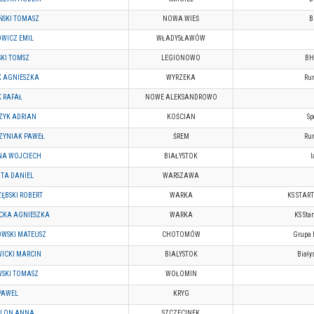
ŃSKI TOMASZ
NOWA WIEŚ
B
WICZ EMIL
WŁADYSŁAWÓW
SKI TOMSZ
LEGIONOWO
BH
 AGNIESZKA
WYRZEKA
Run
K RAFAŁ
NOWE ALEKSANDROWO
ZYK ADRIAN
KOŚCIAN
Sp
YNIAK PAWEŁ
ŚREM
Run
A WOJCIECH
BIAŁYSTOK
TA DANIEL
WARSZAWA
ZĘBSKI ROBERT
WARKA
KS STAR
CKA AGNIESZKA
WARKA
KS Sta
WSKI MATEUSZ
CHOTOMÓW
Grupa
ICKI MARCIN
BIALYSTOK
Biały
SKI TOMASZ
WOŁOMIN
PAWEL
KRYG
ELON ANNA
SZCZECINEK