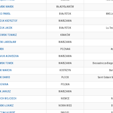
RSKI MAREK
WŁADYSŁAWÓW
KO PAWEŁ
BIAŁYSTOK
MKS Ju
ZUK KRZYSZTOF
WARSZAWA
ZUK JACEK
BIAŁYSTOK
Lu.Tec
OWSKI TOMASZ
KRAKÓW
SKI JAROSŁAW
WARSZAWA
REK
POZNAŃ
#z
IUK AGNIESZKA
WARSZAWA
WSKI TOMEK
WARSZAWA
Biesiadniczo-Bieg
SKI MARCIN
KOSTRZYN
Ban
KI DAWID
PŁOCK
Saint Gobain
Ś NINA
POLSKA
K JANUSZ
WARSZAWA
UCH WOJCIECH
NIEMCE
N
ŃSKI ŁUKASZ
NOWA WIEŚ
B
CZAK HUBERT
SMIGIEL
B