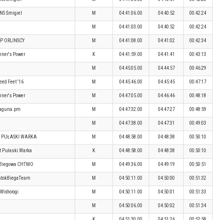
NS Śmigiel
M
04:41:06.00
04:40:52
00:42:24
M
04:41:03.00
04:40:52
00:42:24
P ORLINSCY
M
04:41:08.00
04:41:02
00:42:34
ner's Power
K
04:41:59.00
04:41:41
00:43:13
M
04:45:05.00
04:44:57
00:46:29
eed Feet '16
M
04:45:46.00
04:45:45
00:47:17
ner's Power
M
04:47:05.00
04:46:46
00:48:18
laguna.pm
M
04:47:32.00
04:47:27
00:48:59
M
04:47:38.00
04:47:31
00:49:03
T PUŁASKI WARKA
M
04:48:58.00
04:48:38
00:50:10
rt Pułaski Warka
K
04:48:58.00
04:48:38
00:50:10
 Biegowa CHTMO
M
04:49:36.00
04:49:19
00:50:51
stokBiegaTeam
M
04:50:11.00
04:50:00
00:51:32
Widłorogi
M
04:50:11.00
04:50:01
00:51:33
M
04:50:06.00
04:50:02
00:51:34
K
04:51:30.00
04:51:26
00:52:58