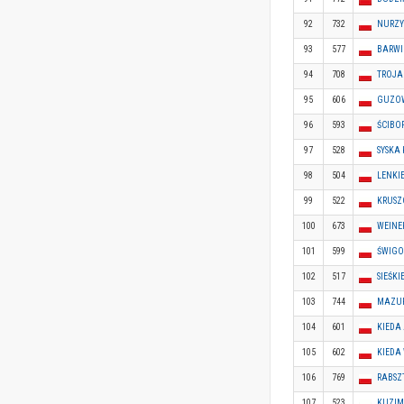
92
732
NURZY
93
577
BARWI
94
708
TROJA
95
606
GUZOW
96
593
ŚCIBO
97
528
SYSKA 
98
504
LENKI
99
522
KRUSZ
100
673
WEINE
101
599
ŚWIGO
102
517
SIEŚKI
103
744
MAZUR
104
601
KIEDA
105
602
KIEDA
106
769
RABSZ
107
523
KUZIM