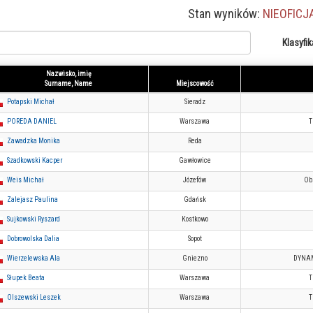
Stan wyników:
NIEOFICJ
Klasyfik
Nazwisko, imię
Surname, Name
Miejscowość
Potapski Michał
Sieradz
POREDA DANIEL
Warszawa
T
Zawadzka Monika
Reda
Szadkowski Kacper
Gawłowice
Weis Michał
Józefów
Ob
Zalejasz Paulina
Gdańsk
Sujkowski Ryszard
Kostkowo
Dobrowolska Dalia
Sopot
Wierzelewska Ala
Gniezno
DYNAM
Słupek Beata
Warszawa
T
Olszewski Leszek
Warszawa
T