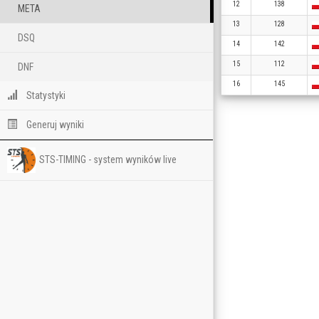
12
138
META
13
128
DSQ
14
142
15
112
DNF
16
145
Statystyki
Generuj wyniki
STS-TIMING - system wyników live