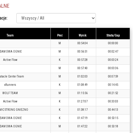
ALNE
acje:
Team
Płeć
Wynik
Strata/Gap
M
00:54:04
00:00:00
EAM DWA OGNIE
M
00:56:51
00:02:47
Active Flow
K
00:57:28
00:03:24
M
00:57:40
00:03:36
stacle Center Team
M
01:02:03
00:07:59
xRunners
K
01:08:49
00:14:45
WOLF TEAM
M
01:15:56
00:21:52
Active Flow
K
01:27:07
00:33:03
IC STRONG GNIEZNO
K
01:38:17
00:44:13
EAM DWA OGNIE
K
01:47:19
00:53:15
EAM DWA OGNIE
M
01:47:22
00:53:18