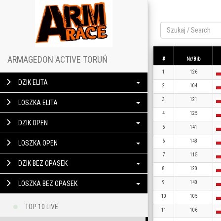
ARMAGEDON ACTIVE TORUŃ
#
Nr/Bib
1
126
DZIK ELITA
2
104
3
121
LOSZKA ELITA
4
125
DZIK OPEN
5
141
6
143
LOSZKA OPEN
7
115
DZIK BEZ OPASEK
8
120
LOSZKA BEZ OPASEK
9
140
10
105
TOP 10 LIVE
11
106