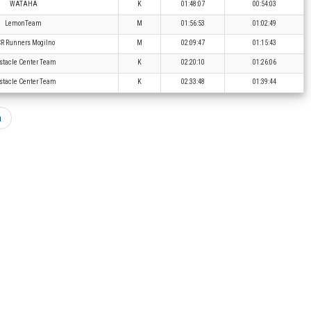
WATAHA
K
01:48:07
00:54:03
LemonTeam
M
01:56:53
01:02:49
R Runners Mogilno
M
02:09:47
01:15:43
stacle Center Team
K
02:20:10
01:26:06
stacle Center Team
K
02:33:48
01:39:44
a