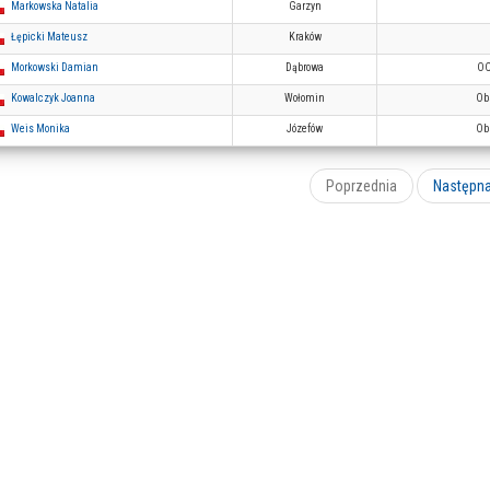
Markowska Natalia
Garzyn
Łępicki Mateusz
Kraków
Morkowski Damian
Dąbrowa
OC
Kowalczyk Joanna
Wołomin
Ob
Weis Monika
Józefów
Ob
Poprzednia
Następn