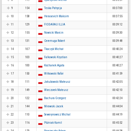
9
154
Teska Patrycja
00:37:00
10
158
Herasevich Maksim
00:37:55
11
129
FIODARAU ILLIA
00:39:12
12
155
Nowicki Marcin
00:39:30
13
131
Ceremuga Robert
00:39:48
14
107
Tkaczyk Michał
00:40:24
15
103
Falkowski Krystian
00:40:27
16
100
Kochanek Agata
00:40:27
17
150
Witkowski Rafał
00:41:59
18
111
Jakubowski Mateusz
00:42:05
19
149
Wieczorek Mateusz
00:42:10
20
122
Bachura Grzegorz
00:42:24
21
144
Mirowski Jacek
00:44:04
22
110
Sewerynowicz Michal
00:44:19
23
116
Późniak Kamil
00:45:52
24
170
Skonieczko Adam
00:46:28