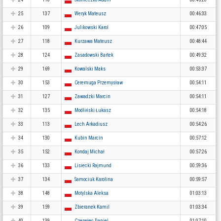
25
137
Weryk Mateusz
00:46:33
26
109
Julikowski Karol
00:47:05
27
118
Kurzawa Mateusz
00:48:44
28
124
Zasadowski Bartek
00:49:32
29
169
Kowalski Maks
00:53:37
30
153
Ceremuga Przemysław
00:54:11
31
127
Zawadzki Marcin
00:54:11
32
135
Modliński Łukasz
00:54:18
33
113
Lech Arkadiusz
00:54:26
34
130
Kubin Marcin
00:57:12
35
152
Kondaj Michał
00:57:26
36
133
Lisiecki Rajmund
00:59:36
37
134
Samociuk Karolina
00:59:57
38
148
Motylska Aleksa
01:03:13
39
159
Zbieranek Kamil
01:03:34
40
139
Czerwiec Daniel
01:07:10