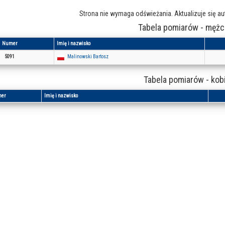
Strona nie wymaga odświeżania. Aktualizuje się a
Tabela pomiarów - mężc
Numer
Imię i nazwisko
5091
Malinowski Bartosz
Tabela pomiarów - kob
er
Imię i nazwisko