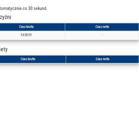
utomatycznie co 30 sekund.
zyźni
Czas brutto
Czas netto
04:38:29
-
iety
Czas brutto
Czas netto