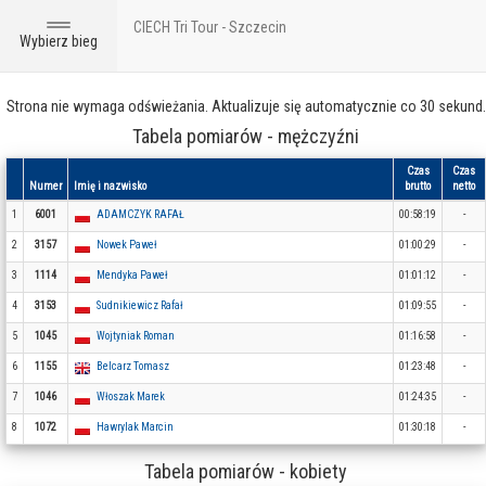
CIECH Tri Tour - Szczecin
Toggle
Wybierz bieg
navigation
Strona nie wymaga odświeżania. Aktualizuje się automatycznie co 30 sekund.
Tabela pomiarów - mężczyźni
Czas
Czas
Numer
Imię i nazwisko
brutto
netto
1
6001
ADAMCZYK RAFAŁ
00:58:19
-
2
3157
Nowek Paweł
01:00:29
-
3
1114
Mendyka Paweł
01:01:12
-
4
3153
Sudnikiewicz Rafał
01:09:55
-
5
1045
Wojtyniak Roman
01:16:58
-
6
1155
Belcarz Tomasz
01:23:48
-
7
1046
Włoszak Marek
01:24:35
-
8
1072
Hawrylak Marcin
01:30:18
-
Tabela pomiarów - kobiety