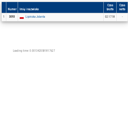
Czas
Czas
Numer
Imię i nazwisko
brutto
netto
1
3093
Lipińska Jolanta
02:17:18
-
Loading time: 0.0013420581817627