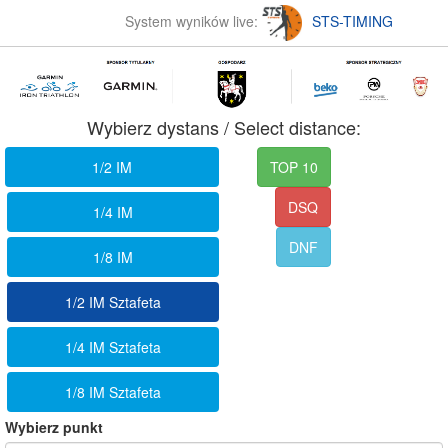
System wyników live:
STS-TIMING
Wybierz dystans / Select distance:
1/2 IM
TOP 10
DSQ
1/4 IM
DNF
1/8 IM
1/2 IM Sztafeta
1/4 IM Sztafeta
1/8 IM Sztafeta
Wybierz punkt