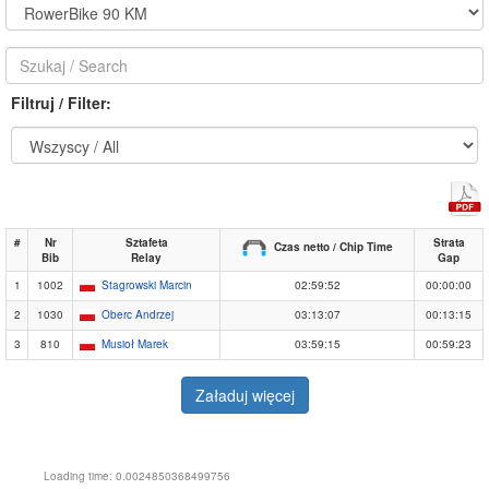
Filtruj / Filter:
#
Nr
Sztafeta
Strata
Czas netto / Chip Time
Bib
Relay
Gap
1
1002
Stagrowski Marcin
02:59:52
00:00:00
2
1030
Oberc Andrzej
03:13:07
00:13:15
3
810
Musioł Marek
03:59:15
00:59:23
Załaduj więcej
Loading time: 0.0024850368499756