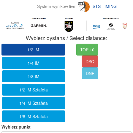
System wyników live:
STS-TIMING
Wybierz dystans / Select distance:
1/2 IM
TOP 10
DSQ
1/4 IM
DNF
1/8 IM
1/2 IM Sztafeta
1/4 IM Sztafeta
1/8 IM Sztafeta
Wybierz punkt