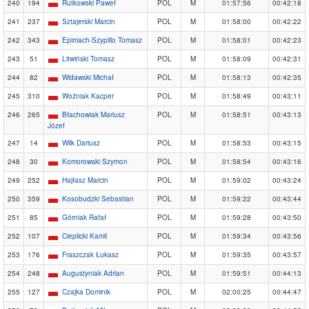
240
194
Rutkowski Paweł
POL
M
01:57:56
00:42:18
241
237
Sztajerski Marcin
POL
M
01:58:00
00:42:22
242
343
Epimach-Szypillo Tomasz
POL
M
01:58:01
00:42:23
243
51
Litwiński Tomasz
POL
M
01:58:09
00:42:31
244
82
Widawski Michał
POL
M
01:58:13
00:42:35
245
310
Woźniak Kacper
POL
M
01:58:49
00:43:11
246
265
Błachowiak Mariusz
POL
M
01:58:51
00:43:13
Józef
247
14
Wilk Dariusz
POL
M
01:58:53
00:43:15
248
30
Komorowski Szymon
POL
M
01:58:54
00:43:16
249
252
Hajłasz Marcin
POL
M
01:59:02
00:43:24
250
359
Kosobudzki Sebastian
POL
M
01:59:22
00:43:44
251
85
Górniak Rafał
POL
M
01:59:28
00:43:50
252
107
Cieplicki Kamil
POL
M
01:59:34
00:43:56
253
176
Fraszczak Łukasz
POL
M
01:59:35
00:43:57
254
248
Augustyniak Adrian
POL
M
01:59:51
00:44:13
255
127
Czajka Dominik
POL
M
02:00:25
00:44:47