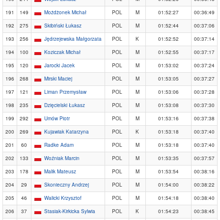
191
149
Możdżonek Michał
POL
M
01:52:27
00:36:49
192
275
Skibiński Łukasz
POL
M
01:52:44
00:37:06
193
256
Jędrzejewska Małgorzata
POL
K
01:52:52
00:37:14
194
100
Koziczak Michał
POL
M
01:52:55
00:37:17
195
120
Jarocki Jacek
POL
M
01:53:02
00:37:24
196
268
Mirski Maciej
POL
M
01:53:05
00:37:27
197
121
Liman Przemysław
POL
M
01:53:06
00:37:28
198
235
Dzięcielski Łukasz
POL
M
01:53:08
00:37:30
199
292
Umów Piotr
POL
M
01:53:16
00:37:38
200
269
Kujawiak Katarzyna
POL
K
01:53:18
00:37:40
201
60
Radke Adam
POL
M
01:53:18
00:37:40
202
133
Woźniak Marcin
POL
M
01:53:35
00:37:57
203
178
Malik Mateusz
POL
M
01:53:54
00:38:16
204
29
Skonieczny Andrzej
POL
M
01:54:00
00:38:22
205
46
Walicki Krzysztof
POL
M
01:54:18
00:38:40
206
37
Stasiak-Kirkicka Sylwia
POL
K
01:54:23
00:38:45