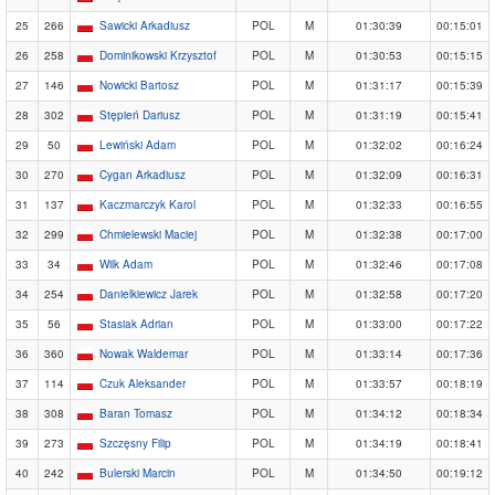
25
266
Sawicki Arkadiusz
POL
M
01:30:39
00:15:01
26
258
Dominikowski Krzysztof
POL
M
01:30:53
00:15:15
27
146
Nowicki Bartosz
POL
M
01:31:17
00:15:39
28
302
Stępień Dariusz
POL
M
01:31:19
00:15:41
29
50
Lewiński Adam
POL
M
01:32:02
00:16:24
30
270
Cygan Arkadiusz
POL
M
01:32:09
00:16:31
31
137
Kaczmarczyk Karol
POL
M
01:32:33
00:16:55
32
299
Chmielewski Maciej
POL
M
01:32:38
00:17:00
33
34
Wilk Adam
POL
M
01:32:46
00:17:08
34
254
Danielkiewicz Jarek
POL
M
01:32:58
00:17:20
35
56
Stasiak Adrian
POL
M
01:33:00
00:17:22
36
360
Nowak Waldemar
POL
M
01:33:14
00:17:36
37
114
Czuk Aleksander
POL
M
01:33:57
00:18:19
38
308
Baran Tomasz
POL
M
01:34:12
00:18:34
39
273
Szczęsny Filip
POL
M
01:34:19
00:18:41
40
242
Bulerski Marcin
POL
M
01:34:50
00:19:12