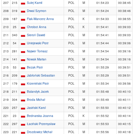
207
215
Sulej Kamil
POL
M
01:54:23
00:38:45
208
319
Drwal Szymon
POL
M
01:54:24
00:38:46
209
187
Flak-Wancerz Anna
POL
K
01:54:33
00:38:55
210
25
Chrobot Anna
POL
K
01:54:41
00:39:03
211
340
Sieroń Dawid
POL
M
01:54:41
00:39:03
212
54
Uniejewski Piotr
POL
M
01:54:44
00:39:06
213
281
Najwer Tomasz
POL
M
01:54:54
00:39:16
214
141
Nowak Marian
POL
M
01:54:54
00:39:16
215
53
Bezak Piotr
POL
M
01:55:29
00:39:51
216
209
Jabłoński Sebastian
POL
M
01:55:29
00:39:51
217
179
Krzemiński Piotr
POL
M
01:55:34
00:39:56
218
211
Balandyk Jacek
POL
M
01:55:48
00:40:10
219
304
Broda Michał
POL
M
01:55:49
00:40:11
220
257
Jasiński Karol
POL
M
01:55:50
00:40:12
221
23
Bednarska Joanna
POL
K
01:55:52
00:40:14
222
297
Łaciński Przemysław
POL
M
01:55:53
00:40:15
223
221
Drozdowicz Michał
POL
M
01:55:56
00:40:18