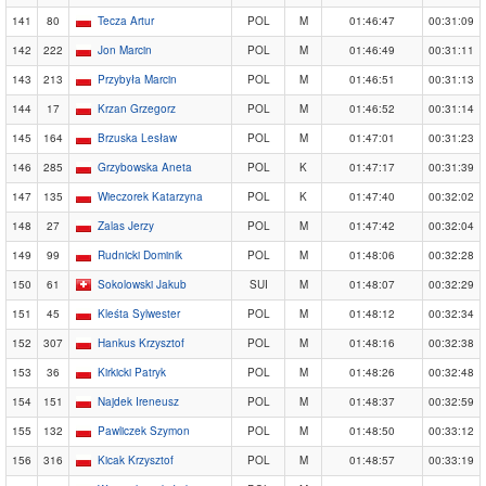
141
80
Tecza Artur
POL
M
01:46:47
00:31:09
142
222
Jon Marcin
POL
M
01:46:49
00:31:11
143
213
Przybyła Marcin
POL
M
01:46:51
00:31:13
144
17
Krzan Grzegorz
POL
M
01:46:52
00:31:14
145
164
Brzuska Lesław
POL
M
01:47:01
00:31:23
146
285
Grzybowska Aneta
POL
K
01:47:17
00:31:39
147
135
Wieczorek Katarzyna
POL
K
01:47:40
00:32:02
148
27
Zalas Jerzy
POL
M
01:47:42
00:32:04
149
99
Rudnicki Dominik
POL
M
01:48:06
00:32:28
150
61
Sokolowski Jakub
SUI
M
01:48:07
00:32:29
151
45
Kleśta Sylwester
POL
M
01:48:12
00:32:34
152
307
Hankus Krzysztof
POL
M
01:48:16
00:32:38
153
36
Kirkicki Patryk
POL
M
01:48:26
00:32:48
154
151
Najdek Ireneusz
POL
M
01:48:37
00:32:59
155
132
Pawliczek Szymon
POL
M
01:48:50
00:33:12
156
316
Kicak Krzysztof
POL
M
01:48:57
00:33:19