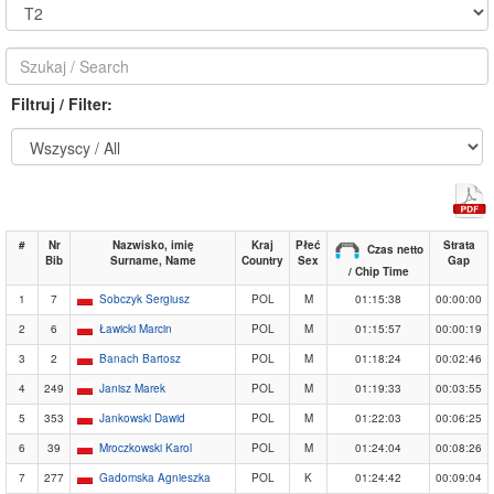
Filtruj / Filter:
#
Nr
Nazwisko, imię
Kraj
Płeć
Strata
Czas netto
Bib
Surname, Name
Country
Sex
Gap
/ Chip Time
1
7
Sobczyk Sergiusz
POL
M
01:15:38
00:00:00
2
6
Ławicki Marcin
POL
M
01:15:57
00:00:19
3
2
Banach Bartosz
POL
M
01:18:24
00:02:46
4
249
Janisz Marek
POL
M
01:19:33
00:03:55
5
353
Jankowski Dawid
POL
M
01:22:03
00:06:25
6
39
Mroczkowski Karol
POL
M
01:24:04
00:08:26
7
277
Gadomska Agnieszka
POL
K
01:24:42
00:09:04