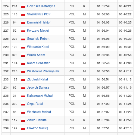
224
261
Goleńska Katarzyna
POL
K
01:55:59
00:40:21
225
116
Staśkiewicz Piotr
POL
M
01:56:00
00:40:22
226
64
Dumański Hektor
POL
M
01:56:03
00:40:25
227
52
Kryczało Maciej
POL
M
01:56:04
00:40:26
228
327
Sowiński Robert
POL
M
01:56:08
00:40:30
229
123
Włodarski Karol
POL
M
01:56:09
00:40:31
230
323
Wiklak Adam
POL
M
01:56:34
00:40:56
231
104
Kocot Sebastian
POL
M
01:56:46
00:41:08
232
216
Wasilewski Przemysław
POL
M
01:56:50
00:41:12
233
129
Żłobiński Rafał
POL
M
01:56:51
00:41:13
234
62
Jędrych Dariusz
POL
M
01:56:57
00:41:19
235
31
Kaliszewski Michał
POL
M
01:56:58
00:41:20
236
300
Ozga Rafał
POL
M
01:57:03
00:41:25
237
86
Wachnicki Michał
POL
M
01:57:07
00:41:29
238
117
Ziarko Danuta
POL
K
01:57:34
00:41:56
239
199
Chwiłoc Maciej
POL
M
01:57:51
00:42:13