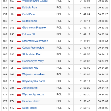
157
159
Wojciechowski Łukasz
POL
M
01:49:01
00:33:23
158
306
Kulbicki Piotr
POL
M
01:49:03
00:33:25
159
16
Grehl Paweł
POL
M
01:49:04
00:33:26
160
71
Dudek Kamil
POL
M
01:49:11
00:33:33
161
348
Głuchowski Przemek
POL
M
01:49:11
00:33:33
162
250
Felczak Filip
POL
M
01:49:12
00:33:34
163
163
Staszczyk Maksymilian
POL
M
01:49:29
00:33:51
164
44
Czuga Przemysław
POL
M
01:49:44
00:34:06
165
336
Słobodzian Piotr
POL
M
01:49:55
00:34:17
166
338
Gomonovych Vasyl
POL
M
01:50:02
00:34:24
167
98
Światowy Filip
POL
M
01:50:02
00:34:24
168
207
Wojtowicz Arkadiusz
POL
M
01:50:05
00:34:27
169
311
Krzyworączka Kamil
POL
M
01:50:19
00:34:41
170
231
Joński Marcin
POL
M
01:50:22
00:34:44
171
357
Więcław Agnieszka
POL
K
01:50:30
00:34:52
172
274
Hałada Łukasz
POL
M
01:50:40
00:35:02
173
147
Supel Maciej
POL
M
01:50:40
00:35:02