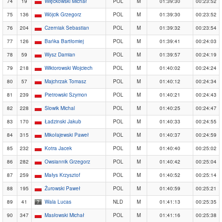
74
19
Więckowski Michał
POL
M
01:39:30
00:23:52
75
136
Wójcik Grzegorz
POL
M
01:39:30
00:23:52
76
204
Czerniak Sebastian
POL
M
01:39:32
00:23:54
77
126
Bańka Bartłomiej
POL
M
01:39:41
00:24:03
78
59
Wysz Damian
POL
M
01:39:57
00:24:19
79
218
Wiktorowski Wojciech
POL
M
01:40:02
00:24:24
80
57
Majchrzak Tomasz
POL
M
01:40:12
00:24:34
81
239
Pietrowski Szymon
POL
M
01:40:21
00:24:43
82
228
Slowik Michal
POL
M
01:40:25
00:24:47
83
170
Ładzinski Jakub
POL
M
01:40:33
00:24:55
84
315
Mikołajewski Paweł
POL
M
01:40:37
00:24:59
85
232
Kotra Jacek
POL
M
01:40:40
00:25:02
86
282
Owsiannik Grzegorz
POL
M
01:40:42
00:25:04
87
259
Małys Krzysztof
POL
M
01:40:52
00:25:14
88
195
Żurowski Paweł
POL
M
01:40:59
00:25:21
89
41
Wala Lucas
NLD
M
01:41:13
00:25:35
90
347
Masłowski Michał
POL
M
01:41:16
00:25:38