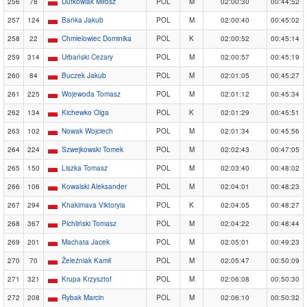
256
78
Dutkowiak Miłosz
POL
M
02:00:30
00:44:52
257
124
Bańka Jakub
POL
M
02:00:40
00:45:02
258
22
Chmielowiec Dominika
POL
K
02:00:52
00:45:14
259
314
Urbański Cezary
POL
M
02:00:57
00:45:19
260
84
Buczek Jakub
POL
M
02:01:05
00:45:27
261
225
Wojewoda Tomasz
POL
M
02:01:12
00:45:34
262
134
Kichewko Olga
POL
K
02:01:29
00:45:51
263
102
Nowak Wojciech
POL
M
02:01:34
00:45:56
264
224
Szwejkowski Tomek
POL
M
02:02:43
00:47:05
265
150
Liszka Tomasz
POL
M
02:03:40
00:48:02
266
106
Kowalski Aleksander
POL
M
02:04:01
00:48:23
267
294
Khakimava Viktoryia
POL
K
02:04:05
00:48:27
268
367
Pichliński Tomasz
POL
M
02:04:22
00:48:44
269
201
Machata Jacek
POL
M
02:05:01
00:49:23
270
70
Żeleźniak Kamil
POL
M
02:05:47
00:50:09
271
321
Krupa Krzysztof
POL
M
02:06:08
00:50:30
272
208
Rybak Marcin
POL
M
02:06:10
00:50:32