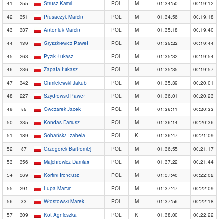
41
255
Strusz Kamil
POL
M
01:34:50
00:19:12
42
351
Prusaczyk Marcin
POL
M
01:34:56
00:19:18
43
337
Antoniuk Marcin
POL
M
01:35:18
00:19:40
44
139
Gryszkiewicz Paweł
POL
M
01:35:22
00:19:44
45
263
Pyzik Łukasz
POL
M
01:35:32
00:19:54
46
236
Zapała Łukasz
POL
M
01:35:35
00:19:57
47
342
Chmielewski Jakub
POL
M
01:35:39
00:20:01
48
227
Szydłowski Paweł
POL
M
01:36:01
00:20:23
49
55
Owczarek Jacek
POL
M
01:36:11
00:20:33
50
335
Kondas Dariusz
POL
M
01:36:14
00:20:36
51
189
Sobańska Izabela
POL
K
01:36:47
00:21:09
52
87
Grzegorek Bartłomiej
POL
M
01:36:55
00:21:17
53
356
Majchrowicz Damian
POL
M
01:37:22
00:21:44
54
369
Korfini Ireneusz
POL
M
01:37:40
00:22:02
55
291
Lupa Marcin
POL
M
01:37:47
00:22:09
56
33
Włostowski Marek
POL
M
01:37:56
00:22:18
57
309
Kot Agnieszka
POL
K
01:38:00
00:22:22