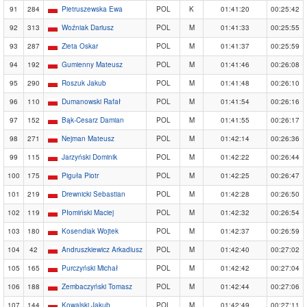
91
284
Pietruszewska Ewa
POL
K
01:41:20
00:25:42
92
313
Woźniak Dariusz
POL
M
01:41:33
00:25:55
93
287
Zieta Oskar
POL
M
01:41:37
00:25:59
94
192
Gumienny Mateusz
POL
M
01:41:46
00:26:08
95
290
Roszuk Jakub
POL
M
01:41:48
00:26:10
96
110
Dumanowski Rafał
POL
M
01:41:54
00:26:16
97
152
Bąk-Cesarz Damian
POL
M
01:41:55
00:26:17
98
271
Nejman Mateusz
POL
M
01:42:14
00:26:36
99
115
Jarzyński Dominik
POL
M
01:42:22
00:26:44
100
175
Piguła Piotr
POL
M
01:42:25
00:26:47
101
219
Drewnicki Sebastian
POL
M
01:42:28
00:26:50
102
119
Płomiński Maciej
POL
M
01:42:32
00:26:54
103
180
Kosendiak Wojtek
POL
M
01:42:37
00:26:59
104
42
Andruszkiewicz Arkadiusz
POL
M
01:42:40
00:27:02
105
165
Purczyński Michał
POL
M
01:42:42
00:27:04
106
188
Zembaczyński Tomasz
POL
M
01:42:44
00:27:06
107
144
Kowalski Jakub
POL
M
01:42:49
00:27:11