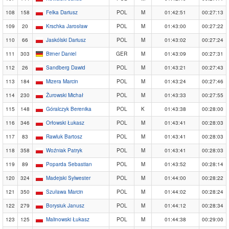
108
158
Felka Dariusz
POL
M
01:42:51
00:27:13
109
20
Krschka Jarosław
POL
M
01:43:00
00:27:22
110
66
Jaskólski Dariusz
POL
M
01:43:02
00:27:24
111
303
Birner Daniel
GER
M
01:43:09
00:27:31
112
26
Sandberg Dawid
POL
M
01:43:21
00:27:43
113
184
Mizera Marcin
POL
M
01:43:24
00:27:46
114
230
Żurowski Michał
POL
M
01:43:33
00:27:55
115
148
Góralczyk Berenika
POL
K
01:43:38
00:28:00
116
346
Orłowski Łukasz
POL
M
01:43:41
00:28:03
117
83
Rawluk Bartosz
POL
M
01:43:41
00:28:03
118
358
Woźniak Patryk
POL
M
01:43:41
00:28:03
119
89
Poparda Sebastian
POL
M
01:43:52
00:28:14
120
324
Madejski Sylwester
POL
M
01:44:00
00:28:22
121
350
Szuława Marcin
POL
M
01:44:02
00:28:24
122
279
Borysiuk Janusz
POL
M
01:44:12
00:28:34
123
125
Malinowski Łukasz
POL
M
01:44:38
00:29:00