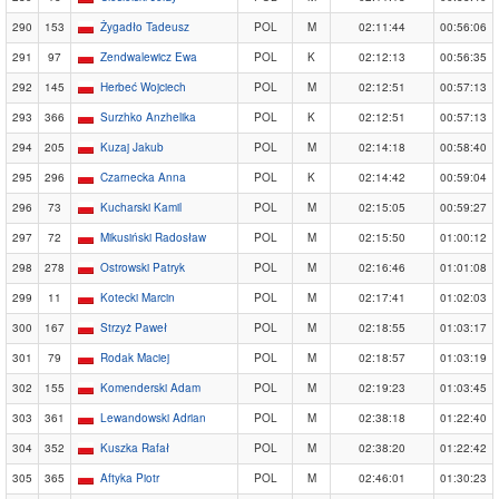
290
153
Żygadło Tadeusz
POL
M
02:11:44
00:56:06
291
97
Zendwalewicz Ewa
POL
K
02:12:13
00:56:35
292
145
Herbeć Wojciech
POL
M
02:12:51
00:57:13
293
366
Surzhko Anzhelika
POL
K
02:12:51
00:57:13
294
205
Kuzaj Jakub
POL
M
02:14:18
00:58:40
295
296
Czarnecka Anna
POL
K
02:14:42
00:59:04
296
73
Kucharski Kamil
POL
M
02:15:05
00:59:27
297
72
Mikusiński Radosław
POL
M
02:15:50
01:00:12
298
278
Ostrowski Patryk
POL
M
02:16:46
01:01:08
299
11
Kotecki Marcin
POL
M
02:17:41
01:02:03
300
167
Strzyż Paweł
POL
M
02:18:55
01:03:17
301
79
Rodak Maciej
POL
M
02:18:57
01:03:19
302
155
Komenderski Adam
POL
M
02:19:23
01:03:45
303
361
Lewandowski Adrian
POL
M
02:38:18
01:22:40
304
352
Kuszka Rafał
POL
M
02:38:20
01:22:42
305
365
Aftyka Piotr
POL
M
02:46:01
01:30:23