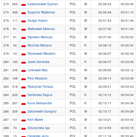
273
264
Łaskarzewski Szymon
POL
M
02:06:23
00:50:45
274
368
Szyporta Waldemar
POL
M
02:06:48
00:51:10
275
111
Stulgis Hubert
POL
M
02:07:24
00:51:46
276
81
Walkowiak Mateusz
POL
M
02:07:32
00:51:54
277
91
Sipowicz Mateusz
POL
M
02:07:40
00:52:02
278
40
Woźniak Martyna
POL
K
02:08:12
00:52:34
279
131
Rynkowski Nikodem
POL
M
02:08:27
00:52:49
280
183
Jasek Dominika
POL
K
02:08:47
00:53:09
281
246
Linkowski Max
POL
M
02:08:50
00:53:12
282
168
Perz Wojciech
POL
M
02:09:14
00:53:36
283
318
Rydzyński Tomasz
POL
M
02:09:21
00:53:43
284
203
Stefańska Dagna
POL
K
02:10:12
00:54:34
285
267
Kuna Aleksandra
POL
K
02:10:17
00:54:39
286
329
Zakrzewski Grzegorz
POL
M
02:10:17
00:54:39
287
101
Kich Marek
POL
M
02:10:21
00:54:43
288
74
Dziurzyńska Iga
POL
K
02:10:53
00:55:15
289
15
Ciesielski Jerzy
POL
M
02:11:18
00:55:40