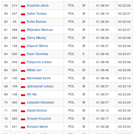
58
210
Krupiński Jakub
POL
M
01:38:04
00:22:26
59
247
Gebel Tomasz
POL
M
01:38:15
00:22:37
60
35
Bułka Bartosz
POL
M
01:38:30
00:22:52
61
288
Wójtowicz Mateusz
POL
M
01:38:35
00:22:57
62
283
Górny Mikołaj
POL
M
01:38:36
00:22:58
63
128
Klapuch Michał
POL
M
01:38:37
00:22:59
64
330
Sasin Dominika
POL
K
01:38:45
00:23:07
65
345
Pyłypczuk Łukasz
POL
M
01:38:46
00:23:08
66
325
Wiklak Jan
POL
M
01:38:46
00:23:08
67
130
Mankowski Kamil
POL
M
01:38:48
00:23:10
68
169
Jędrzejczyk Łukasz
POL
M
01:38:57
00:23:19
69
138
Illin Illia
POL
M
01:39:07
00:23:29
70
362
Łabędzki Sebastian
POL
M
01:39:07
00:23:29
71
206
Żabski Bartosz
POL
M
01:39:13
00:23:35
72
260
Snopek Krzysztof
POL
M
01:39:17
00:23:39
73
241
Borysiuk Marek
POL
M
01:39:28
00:23:50