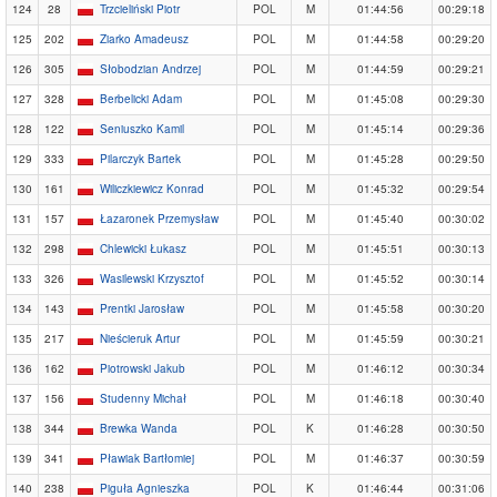
124
28
Trzcieliński Piotr
POL
M
01:44:56
00:29:18
125
202
Ziarko Amadeusz
POL
M
01:44:58
00:29:20
126
305
Słobodzian Andrzej
POL
M
01:44:59
00:29:21
127
328
Berbelicki Adam
POL
M
01:45:08
00:29:30
128
122
Seniuszko Kamil
POL
M
01:45:14
00:29:36
129
333
Pilarczyk Bartek
POL
M
01:45:28
00:29:50
130
161
Wiliczkiewicz Konrad
POL
M
01:45:32
00:29:54
131
157
Łazaronek Przemysław
POL
M
01:45:40
00:30:02
132
298
Chlewicki Łukasz
POL
M
01:45:51
00:30:13
133
326
Wasilewski Krzysztof
POL
M
01:45:52
00:30:14
134
143
Prentki Jarosław
POL
M
01:45:58
00:30:20
135
217
Nieścieruk Artur
POL
M
01:45:59
00:30:21
136
162
Piotrowski Jakub
POL
M
01:46:12
00:30:34
137
156
Studenny Michał
POL
M
01:46:18
00:30:40
138
344
Brewka Wanda
POL
K
01:46:28
00:30:50
139
341
Pławiak Bartłomiej
POL
M
01:46:37
00:30:59
140
238
Piguła Agnieszka
POL
K
01:46:44
00:31:06