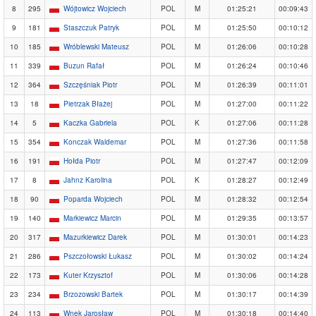
8
295
Wójtowicz Wojciech
POL
M
01:25:21
00:09:43
9
181
Staszczuk Patryk
POL
M
01:25:50
00:10:12
10
185
Wróblewski Mateusz
POL
M
01:26:06
00:10:28
11
339
Buzun Rafał
POL
M
01:26:24
00:10:46
12
364
Szczęśniak Piotr
POL
M
01:26:39
00:11:01
13
18
Pietrzak Błażej
POL
M
01:27:00
00:11:22
14
5
Kaczka Gabriela
POL
K
01:27:06
00:11:28
15
354
Konczak Waldemar
POL
M
01:27:36
00:11:58
16
191
Hołda Piotr
POL
M
01:27:47
00:12:09
17
8
Jahnz Karolina
POL
K
01:28:27
00:12:49
18
90
Poparda Wojciech
POL
M
01:28:32
00:12:54
19
140
Markiewicz Marcin
POL
M
01:29:35
00:13:57
20
317
Mazurkiewicz Darek
POL
M
01:30:01
00:14:23
21
286
Pszczołowski Łukasz
POL
M
01:30:02
00:14:24
22
173
Kuter Krzysztof
POL
M
01:30:06
00:14:28
23
234
Brzozowski Bartek
POL
M
01:30:17
00:14:39
24
113
Wnęk Jarosław
POL
M
01:30:18
00:14:40