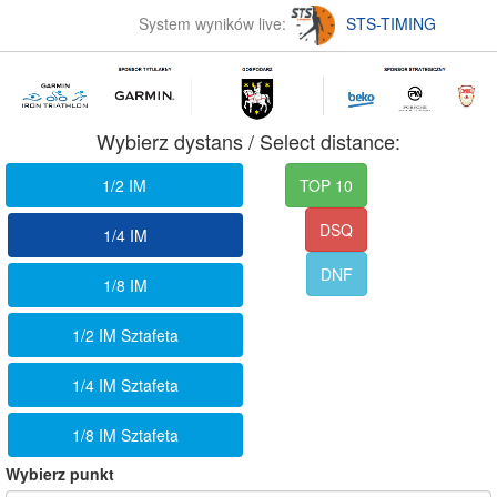
System wyników live:
STS-TIMING
Wybierz dystans / Select distance:
1/2 IM
TOP 10
DSQ
1/4 IM
DNF
1/8 IM
1/2 IM Sztafeta
1/4 IM Sztafeta
1/8 IM Sztafeta
Wybierz punkt