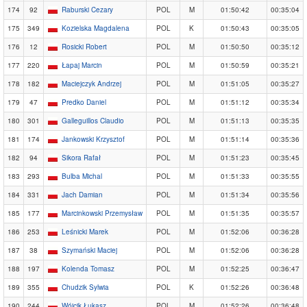
174
92
Raburski Cezary
POL
M
01:50:42
00:35:04
175
349
Kozielska Magdalena
POL
K
01:50:43
00:35:05
176
12
Rosicki Robert
POL
M
01:50:50
00:35:12
177
220
Łapaj Marcin
POL
M
01:50:59
00:35:21
178
182
Maciejczyk Andrzej
POL
M
01:51:05
00:35:27
179
47
Predko Daniel
POL
M
01:51:12
00:35:34
180
301
Galleguillos Claudio
POL
M
01:51:13
00:35:35
181
174
Jankowski Krzysztof
POL
M
01:51:14
00:35:36
182
94
Sikora Rafał
POL
M
01:51:23
00:35:45
183
293
Bulba Michal
POL
M
01:51:33
00:35:55
184
331
Jach Damian
POL
M
01:51:34
00:35:56
185
177
Marcinkowski Przemysław
POL
M
01:51:35
00:35:57
186
253
Leśnicki Marek
POL
M
01:52:06
00:36:28
187
38
Szymański Maciej
POL
M
01:52:06
00:36:28
188
197
Kolenda Tomasz
POL
M
01:52:25
00:36:47
189
355
Chudzik Sylwia
POL
K
01:52:26
00:36:48
190
244
Wójcik Łukasz
POL
M
01:52:26
00:36:48