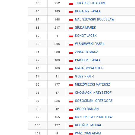
85
252
TOKARSKI JOACHIM
86
285
BUGAJNY PAWEŁ
87
148
MALISZEWSKI BOLESŁAW
88
217
SIUDA MAREK
89
4
KOKOT JACEK
90
265
WISNIEWSKI RAFAŁ
91
280
ZINKO TOMASZ
92
189
PIASECKI PAWEŁ
93
169
MYGA SYLWESTER
94
81
GUZY PIOTR
95
177
NIEDŹWIECKI MATEUSZ
96
47
CHOJNACKI KRZYSZTOF
97
226
SOBOCIŃSKI GRZEGORZ
98
42
CEDRO DAMIAN
99
155
MAZURKIEWICZ MARIUSZ
100
127
KUCIŃSKI MICHAŁ
101
9
WRZECIAN ADAM