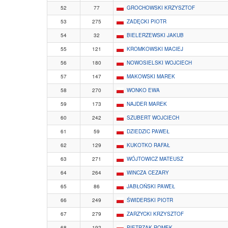
52
77
GROCHOWSKI KRZYSZTOF
53
275
ZADĘCKI PIOTR
54
32
BIELERZEWSKI JAKUB
55
121
KROMKOWSKI MACIEJ
56
180
NOWOSIELSKI WOJCIECH
57
147
MAKOWSKI MAREK
58
270
WONKO EWA
59
173
NAJDER MAREK
60
242
SZUBERT WOJCIECH
61
59
DZIEDZIC PAWEŁ
62
129
KUKOTKO RAFAŁ
63
271
WÓJTOWICZ MATEUSZ
64
264
WINCZA CEZARY
65
86
JABŁOŃSKI PAWEŁ
66
249
ŚWIDERSKI PIOTR
67
279
ZARZYCKI KRZYSZTOF
68
192
PIETRZAK ROMEK