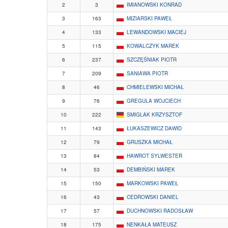
2
3
IMIANOWSKI KONRAD
3
163
MIZIARSKI PAWEŁ
4
133
LEWANDOWSKI MACIEJ
5
115
KOWALCZYK MAREK
6
237
SZCZĘŚNIAK PIOTR
7
209
SANIAWA PIOTR
8
46
CHMIELEWSKI MICHAŁ
9
76
GREGULA WOJCIECH
10
222
SMIGLAK KRZYSZTOF
11
143
ŁUKASZEWICZ DAWID
12
79
GRUSZKA MICHAŁ
13
84
HAWROT SYLWESTER
14
53
DEMBIŃSKI MAREK
15
150
MARKOWSKI PAWEŁ
16
43
CEDROWSKI DANIEL
17
57
DUCHNOWSKI RADOSŁAW
18
175
NENKAŁA MATEUSZ