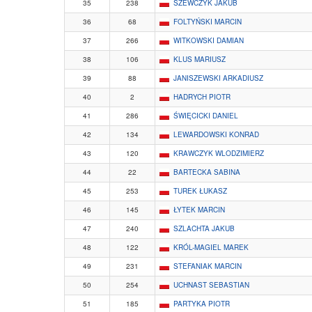
35
238
SZEWCZYK JAKUB
36
68
FOLTYŃSKI MARCIN
37
266
WITKOWSKI DAMIAN
38
106
KLUS MARIUSZ
39
88
JANISZEWSKI ARKADIUSZ
40
2
HADRYCH PIOTR
41
286
ŚWIĘCICKI DANIEL
42
134
LEWARDOWSKI KONRAD
43
120
KRAWCZYK WLODZIMIERZ
44
22
BARTECKA SABINA
45
253
TUREK ŁUKASZ
46
145
ŁYTEK MARCIN
47
240
SZLACHTA JAKUB
48
122
KRÓL-MAGIEL MAREK
49
231
STEFANIAK MARCIN
50
254
UCHNAST SEBASTIAN
51
185
PARTYKA PIOTR