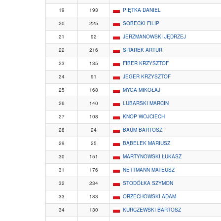
19
193
PIĘTKA DANIEL
20
225
SOBECKI FILIP
21
92
JERZMANOWSKI JĘDRZEJ
22
216
SITAREK ARTUR
23
135
FIBER KRZYSZTOF
24
91
JEGER KRZYSZTOF
25
168
MYGA MIKOŁAJ
26
140
LUBARSKI MARCIN
27
108
KNOP WOJCIECH
28
24
BAUM BARTOSZ
29
25
BĄBELEK MARIUSZ
30
151
MARTYNOWSKI ŁUKASZ
31
176
NETTMANN MATEUSZ
32
234
STODÓŁKA SZYMON
33
183
ORZECHOWSKI ADAM
34
130
KURCZEWSKI BARTOSZ