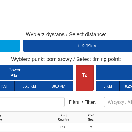
Wybierz dystans / Select distance:
112,99km
Wybierz punkt pomiarowy / Select timing point:
Rower
T2
Bike
0 KM
66.0 KM
88.0 KM
3 KM
8,2
Filtruj / Filter:
Wszyscy / Al
ę
Kraj
Płeć
me
Country
Sex
POL
M