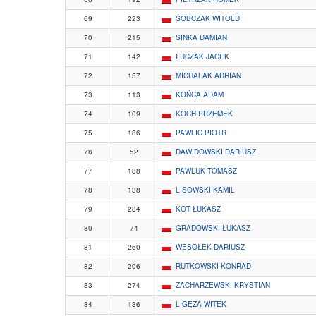
69
223
SOBCZAK WITOLD
70
215
SINKA DAMIAN
71
142
ŁUCZAK JACEK
72
157
MICHALAK ADRIAN
73
113
KOŃCA ADAM
74
109
KOCH PRZEMEK
75
186
PAWLIC PIOTR
76
52
DAWIDOWSKI DARIUSZ
77
188
PAWLUK TOMASZ
78
138
LISOWSKI KAMIL
79
284
KOT ŁUKASZ
80
74
GRADOWSKI ŁUKASZ
81
260
WESOŁEK DARIUSZ
82
206
RUTKOWSKI KONRAD
83
274
ZACHARZEWSKI KRYSTIAN
84
136
LIGĘZA WITEK