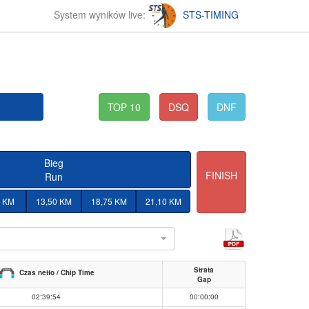
System wyników live:
STS-TIMING
TOP 10
DSQ
DNF
Bieg
FINISH
Run
5 KM
13,50 KM
18,75 KM
21,10 KM
l
Strata
Czas netto / Chip Time
Gap
02:39:54
00:00:00