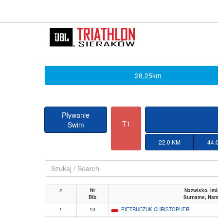
28,25km
Pływanie
T1
Swim
22.0 KM
44.
#
Nr
Nazwisko, imi
Bib
Surname, Na
1
10
PIETRUCZUK CHRISTOPHER