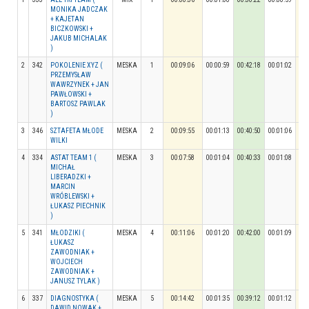
MONIKA JADCZAK
+ KAJETAN
BICZKOWSKI +
JAKUB MICHALAK
)
2
342
POKOLENIE XYZ (
MESKA
1
00:09:06
00:00:59
00:42:18
00:01:02
00:
PRZEMYSŁAW
WAWRZYNEK + JAN
PAWŁOWSKI +
BARTOSZ PAWLAK
)
3
346
SZTAFETA MŁODE
MESKA
2
00:09:55
00:01:13
00:40:50
00:01:06
00:
WILKI
4
334
ASTAT TEAM 1 (
MESKA
3
00:07:58
00:01:04
00:40:33
00:01:08
00:
MICHAŁ
LIBERADZKI +
MARCIN
WRÓBLEWSKI +
ŁUKASZ PIECHNIK
)
5
341
MŁODZIKI (
MESKA
4
00:11:06
00:01:20
00:42:00
00:01:09
00:
ŁUKASZ
ZAWODNIAK +
WOJCIECH
ZAWODNIAK +
JANUSZ TYLAK )
6
337
DIAGNOSTYKA (
MESKA
5
00:14:42
00:01:35
00:39:12
00:01:12
00:
DAWID NOWAK +