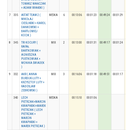
TOMASZ MAŃCZAK
+ ADAM IWAŃSKI )
7
335
ASTAT TEAM 2 (
MESKA
6
00:13:06
00:01:23
00:49:24
00:01:29
00:
MIKOŁAJ
CIEŚLIŃSKI + KAROL
DANKOWSKI +
BARTŁOMIEJ
KOCIK )
8
345
TRI KOCURY (
MIX
2
00:13:00
00:01:31
00:49:17
00:01:24
00:
RAFAŁ
BARTKOWIAK +
AGNIESZKA
PUSTKOWIAK +
MONIKA ŚWIADEK
)
9
332
AKR ( ANNA
MIX
3
00:16:06
00:01:18
00:49:51
00:01:17
00:
BURDUK-LUTY +
KRZYSZTOF LUTY +
RADOSLAW
ZEBROWSKI )
340
LECH
MESKA
00:15:10
00:01:06
PIETRZAK+MARCIN
KWAPIŃSKI+MAREK
PIETRZAK ( LECH
PIETRZAK +
MARCIN
KWAPIŃSKI +
MAREK PIETRZAK )