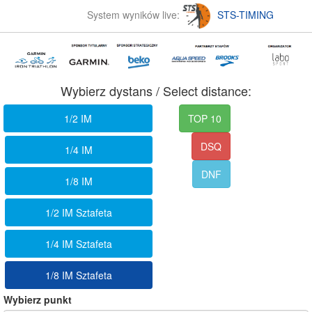
System wyników live:
STS-TIMING
Wybierz dystans / Select distance:
1/2 IM
TOP 10
DSQ
1/4 IM
DNF
1/8 IM
1/2 IM Sztafeta
1/4 IM Sztafeta
1/8 IM Sztafeta
Wybierz punkt