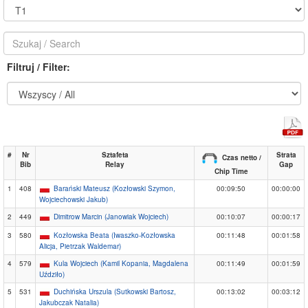
Filtruj / Filter:
#
Nr
Sztafeta
Strata
Czas netto /
Bib
Relay
Gap
Chip Time
1
408
Barański Mateusz (Kozłowski Szymon,
00:09:50
00:00:00
Wojciechowski Jakub)
2
449
Dimitrow Marcin (Janowiak Wojciech)
00:10:07
00:00:17
3
580
Kozłowska Beata (Iwaszko-Kozłowska
00:11:48
00:01:58
Alicja, Pietrzak Waldemar)
4
579
Kula Wojciech (Kamil Kopania, Magdalena
00:11:49
00:01:59
Uździło)
5
531
Duchińska Urszula (Sutkowski Bartosz,
00:13:02
00:03:12
Jakubczak Natalia)