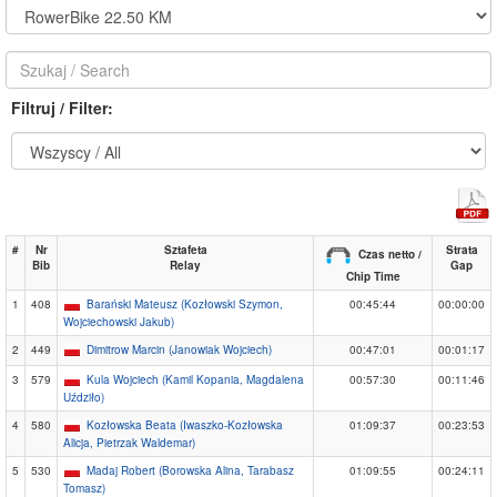
Filtruj / Filter:
#
Nr
Sztafeta
Strata
Czas netto /
Bib
Relay
Gap
Chip Time
1
408
Barański Mateusz (Kozłowski Szymon,
00:45:44
00:00:00
Wojciechowski Jakub)
2
449
Dimitrow Marcin (Janowiak Wojciech)
00:47:01
00:01:17
3
579
Kula Wojciech (Kamil Kopania, Magdalena
00:57:30
00:11:46
Uździło)
4
580
Kozłowska Beata (Iwaszko-Kozłowska
01:09:37
00:23:53
Alicja, Pietrzak Waldemar)
5
530
Madaj Robert (Borowska Alina, Tarabasz
01:09:55
00:24:11
Tomasz)