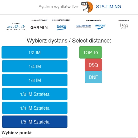
System wyników live:
STS-TIMING
Wybierz dystans / Select distance:
1/2 IM
TOP 10
DSQ
1/4 IM
DNF
1/8 IM
1/2 IM Sztafeta
1/4 IM Sztafeta
1/8 IM Sztafeta
Wybierz punkt