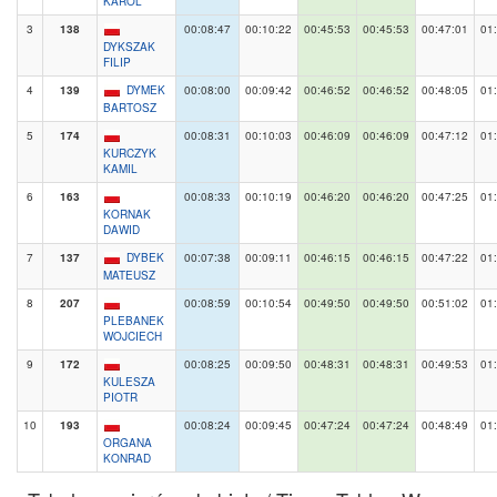
KAROL
3
138
00:08:47
00:10:22
00:45:53
00:45:53
00:47:01
01
DYKSZAK
FILIP
4
139
DYMEK
00:08:00
00:09:42
00:46:52
00:46:52
00:48:05
01
BARTOSZ
5
174
00:08:31
00:10:03
00:46:09
00:46:09
00:47:12
01
KURCZYK
KAMIL
6
163
00:08:33
00:10:19
00:46:20
00:46:20
00:47:25
01
KORNAK
DAWID
7
137
DYBEK
00:07:38
00:09:11
00:46:15
00:46:15
00:47:22
01
MATEUSZ
8
207
00:08:59
00:10:54
00:49:50
00:49:50
00:51:02
01
PLEBANEK
WOJCIECH
9
172
00:08:25
00:09:50
00:48:31
00:48:31
00:49:53
01
KULESZA
PIOTR
10
193
00:08:24
00:09:45
00:47:24
00:47:24
00:48:49
01
ORGANA
KONRAD