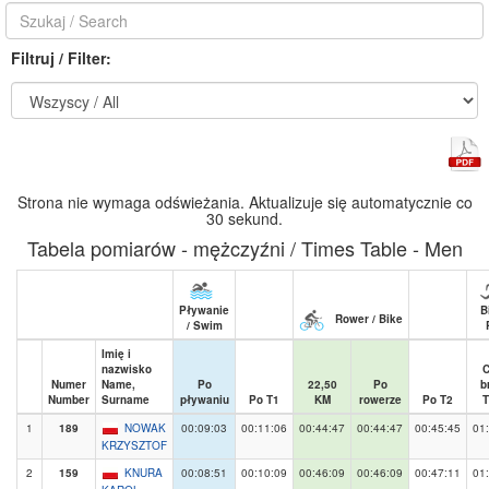
Filtruj / Filter:
Strona nie wymaga odświeżania. Aktualizuje się automatycznie co
30 sekund.
Tabela pomiarów - mężczyźni / Times Table - Men
Pływanie
B
Rower / Bike
/ Swim
Imię i
nazwisko
C
Numer
Name,
Po
22,50
Po
b
Number
Surname
pływaniu
Po T1
KM
rowerze
Po T2
T
1
189
NOWAK
00:09:03
00:11:06
00:44:47
00:44:47
00:45:45
01
KRZYSZTOF
2
159
KNURA
00:08:51
00:10:09
00:46:09
00:46:09
00:47:11
01