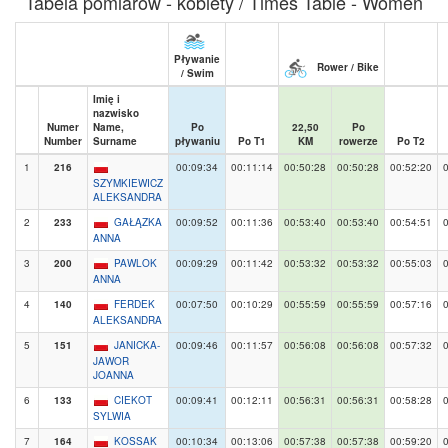
Tabela pomiarów - kobiety / Times Table - Women
Pływanie
Rower / Bike
/ Swim
Imię i
nazwisko
Numer
Name,
Po
22,50
Po
Number
Surname
pływaniu
Po T1
KM
rowerze
Po T2
1
216
00:09:34
00:11:14
00:50:28
00:50:28
00:52:20
SZYMKIEWICZ
ALEKSANDRA
2
233
GAŁĄZKA
00:09:52
00:11:36
00:53:40
00:53:40
00:54:51
ANNA
3
200
PAWLOK
00:09:29
00:11:42
00:53:32
00:53:32
00:55:03
ANNA
4
140
FERDEK
00:07:50
00:10:29
00:55:59
00:55:59
00:57:16
ALEKSANDRA
5
151
JANICKA-
00:09:46
00:11:57
00:56:08
00:56:08
00:57:32
JAWOR
JOANNA
6
133
CIEKOT
00:09:41
00:12:11
00:56:31
00:56:31
00:58:28
SYLWIA
7
164
KOSSAK
00:10:34
00:13:06
00:57:38
00:57:38
00:59:20