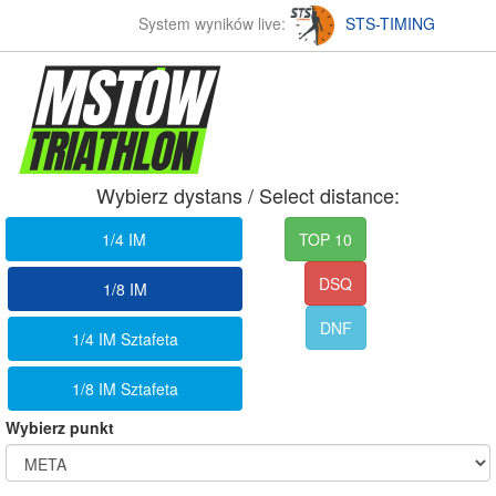
System wyników live:
STS-TIMING
Wybierz dystans / Select distance:
1/4 IM
TOP 10
DSQ
1/8 IM
DNF
1/4 IM Sztafeta
1/8 IM Sztafeta
Wybierz punkt