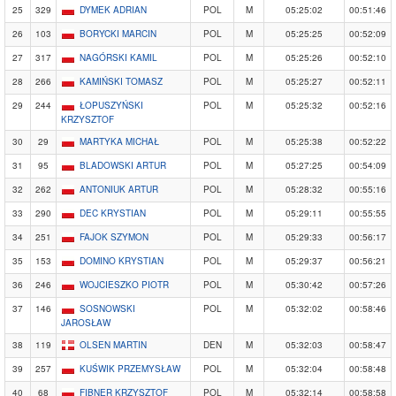
25
329
DYMEK ADRIAN
POL
M
05:25:02
00:51:46
26
103
BORYCKI MARCIN
POL
M
05:25:25
00:52:09
27
317
NAGÓRSKI KAMIL
POL
M
05:25:26
00:52:10
28
266
KAMIŃSKI TOMASZ
POL
M
05:25:27
00:52:11
29
244
ŁOPUSZYŃSKI
POL
M
05:25:32
00:52:16
KRZYSZTOF
30
29
MARTYKA MICHAŁ
POL
M
05:25:38
00:52:22
31
95
BLADOWSKI ARTUR
POL
M
05:27:25
00:54:09
32
262
ANTONIUK ARTUR
POL
M
05:28:32
00:55:16
33
290
DEC KRYSTIAN
POL
M
05:29:11
00:55:55
34
251
FAJOK SZYMON
POL
M
05:29:33
00:56:17
35
153
DOMINO KRYSTIAN
POL
M
05:29:37
00:56:21
36
246
WOJCIESZKO PIOTR
POL
M
05:30:42
00:57:26
37
146
SOSNOWSKI
POL
M
05:32:02
00:58:46
JAROSŁAW
38
119
OLSEN MARTIN
DEN
M
05:32:03
00:58:47
39
257
KUŚWIK PRZEMYSŁAW
POL
M
05:32:04
00:58:48
40
68
FIBNER KRZYSZTOF
POL
M
05:32:14
00:58:58