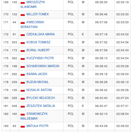
169
145
MROSZCZYK
POL
M
06:36:35
02:03:19
SLAWOMIR
170
133
MILLER TOMEK
POL
M
06:36:46
02:03:30
171
44
KWIECIŃSKI
POL
M
06:37:06
02:03:50
SEBASTIAN
172
91
CZEKALSKA MARIA
POL
K
06:37:18
02:04:02
173
303
KOBUS TOMASZ
POL
M
06:37:52
02:04:36
174
173
BORAL HUBERT
POL
M
06:37:59
02:04:43
175
362
KUCZYNSKI PIOTR
POL
M
06:38:10
02:04:54
176
198
SCHABOWSKI MARCIN
POL
M
06:38:42
02:05:26
177
292
BARAN JACEK
POL
M
06:39:16
02:06:00
178
339
BUZUN MICHAŁ
POL
M
06:39:28
02:06:12
179
126
NOSALIK ANTONI
POL
M
06:39:42
02:06:26
180
328
BYLICKI WOJCIECH
POL
M
06:40:40
02:07:24
181
348
ZESZUTEK NATALIA
POL
K
06:40:47
02:07:31
182
160
STAWOWCZYK
POL
M
06:42:10
02:08:54
WALDEMAR
183
93
MATUŁA PIOTR
POL
M
06:43:09
02:09:53