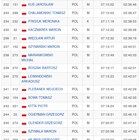
232
131
KUŚ JAROSŁAW
POL
M
07:10:02
02:36:46
233
298
CHALAMONSKI TOMASZ
POL
M
07:10:03
02:36:47
234
232
PTASIUK WERONIKA
POL
K
07:11:19
02:38:03
235
32
KACZMAREK MARCIN
POL
M
07:12:22
02:39:06
236
21
WIĘCŁAW ARTUR
POL
M
07:12:32
02:39:16
237
152
SZYMAŃSKI MARCIN
POL
M
07:13:17
02:40:01
238
273
MARIANKOWSKI
POL
M
07:13:49
02:40:33
MICHAŁ
239
270
ROSZAK BARTOSZ
POL
M
07:15:17
02:42:01
240
275
LEWANDOWSKI
POL
M
07:15:23
02:42:07
ARKADIUSZ
241
312
PLEBANEK WOJCIECH
POL
M
07:15:45
02:42:29
242
104
SOWA TOMASZ
POL
M
07:15:51
02:42:35
243
321
KITTA PIOTR
POL
M
07:19:24
02:46:08
244
20
OGIERMAN GRZEGORZ
POL
M
07:19:31
02:46:15
245
274
OLENDER GRZEGORZ
POL
M
07:20:57
02:47:41
246
118
SZYMAŁA MARCIN
POL
M
07:20:58
02:47:42
247
258
HEJBER GRZEGORZ
POL
M
07:23:02
02:49:46