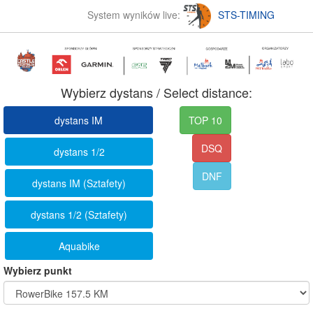
System wyników live:
STS-TIMING
Wybierz dystans / Select distance:
dystans IM
TOP 10
DSQ
dystans 1/2
DNF
dystans IM (Sztafety)
dystans 1/2 (Sztafety)
Aquabike
Wybierz punkt