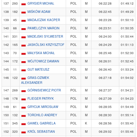
137
293
GRYGIER MICHAŁ
POL
M
06:22:28
01:49:12
138
182
MIŚKÓW ADAM
POL
M
06:22:45
01:49:29
139
45
MADAJCZAK KACPER
POL
M
06:23:26
01:50:10
140
66
PAWELCZYK MARCIN
POL
M
06:23:51
01:50:35
141
331
MADEJSKI SYLWESTER
POL
M
06:24:00
01:50:44
142
165
JASKÓLSKI KRZYSZTOF
POL
M
06:24:29
01:51:13
143
70
MAŁYSKA MICHAŁ
POL
M
06:25:46
01:52:30
144
172
WÓJTOWICZ DAMIAN
POL
M
06:26:01
01:52:45
145
11
GUT MATEUSZ
POL
M
06:26:40
01:53:24
146
122
GRAS-OZIMEK
POL
M
06:27:18
01:54:02
ALEKSANDER
147
269
GÓRNISIEWICZ PIOTR
POL
M
06:27:37
01:54:21
148
178
FLIEGER PATRYK
POL
M
06:27:39
01:54:23
149
61
GRYCUK MIROSŁAW
POL
M
06:28:05
01:54:49
150
132
TORCHILO ANDREY
POL
M
06:28:30
01:55:14
151
345
GAWEŁ GABRIELA
POL
K
06:28:56
01:55:40
152
320
KRÓL SEBASTIAN
POL
M
06:29:02
01:55:46