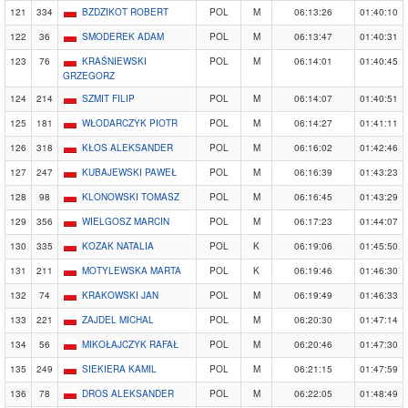
121
334
BZDZIKOT ROBERT
POL
M
06:13:26
01:40:10
122
36
SMODEREK ADAM
POL
M
06:13:47
01:40:31
123
76
KRAŚNIEWSKI
POL
M
06:14:01
01:40:45
GRZEGORZ
124
214
SZMIT FILIP
POL
M
06:14:07
01:40:51
125
181
WŁODARCZYK PIOTR
POL
M
06:14:27
01:41:11
126
318
KŁOS ALEKSANDER
POL
M
06:16:02
01:42:46
127
247
KUBAJEWSKI PAWEŁ
POL
M
06:16:39
01:43:23
128
98
KLONOWSKI TOMASZ
POL
M
06:16:45
01:43:29
129
356
WIELGOSZ MARCIN
POL
M
06:17:23
01:44:07
130
335
KOZAK NATALIA
POL
K
06:19:06
01:45:50
131
211
MOTYLEWSKA MARTA
POL
K
06:19:46
01:46:30
132
74
KRAKOWSKI JAN
POL
M
06:19:49
01:46:33
133
221
ZAJDEL MICHAL
POL
M
06:20:30
01:47:14
134
56
MIKOŁAJCZYK RAFAŁ
POL
M
06:20:46
01:47:30
135
249
SIEKIERA KAMIL
POL
M
06:21:15
01:47:59
136
78
DROS ALEKSANDER
POL
M
06:22:05
01:48:49