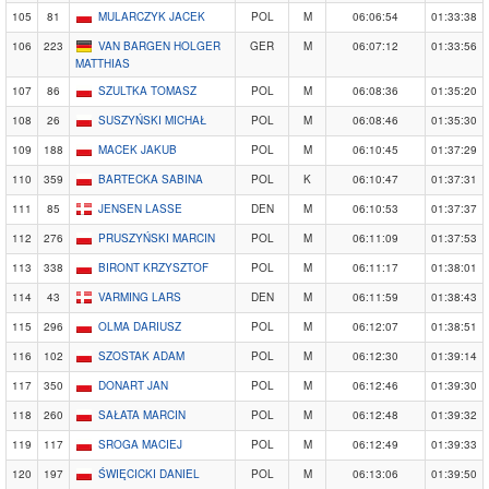
105
81
MULARCZYK JACEK
POL
M
06:06:54
01:33:38
106
223
VAN BARGEN HOLGER
GER
M
06:07:12
01:33:56
MATTHIAS
107
86
SZULTKA TOMASZ
POL
M
06:08:36
01:35:20
108
26
SUSZYŃSKI MICHAŁ
POL
M
06:08:46
01:35:30
109
188
MACEK JAKUB
POL
M
06:10:45
01:37:29
110
359
BARTECKA SABINA
POL
K
06:10:47
01:37:31
111
85
JENSEN LASSE
DEN
M
06:10:53
01:37:37
112
276
PRUSZYŃSKI MARCIN
POL
M
06:11:09
01:37:53
113
338
BIRONT KRZYSZTOF
POL
M
06:11:17
01:38:01
114
43
VARMING LARS
DEN
M
06:11:59
01:38:43
115
296
OLMA DARIUSZ
POL
M
06:12:07
01:38:51
116
102
SZOSTAK ADAM
POL
M
06:12:30
01:39:14
117
350
DONART JAN
POL
M
06:12:46
01:39:30
118
260
SAŁATA MARCIN
POL
M
06:12:48
01:39:32
119
117
SROGA MACIEJ
POL
M
06:12:49
01:39:33
120
197
ŚWIĘCICKI DANIEL
POL
M
06:13:06
01:39:50