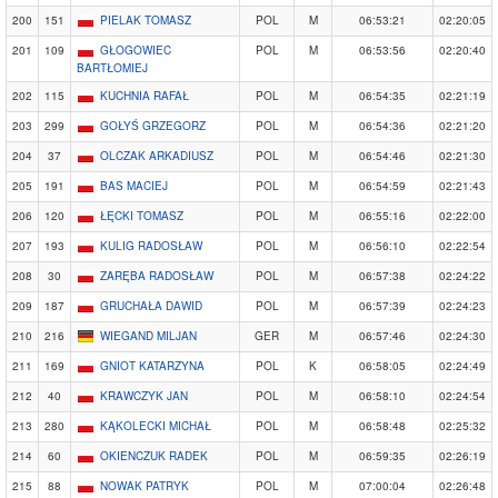
200
151
PIELAK TOMASZ
POL
M
06:53:21
02:20:05
201
109
GŁOGOWIEC
POL
M
06:53:56
02:20:40
BARTŁOMIEJ
202
115
KUCHNIA RAFAŁ
POL
M
06:54:35
02:21:19
203
299
GOŁYŚ GRZEGORZ
POL
M
06:54:36
02:21:20
204
37
OLCZAK ARKADIUSZ
POL
M
06:54:46
02:21:30
205
191
BAS MACIEJ
POL
M
06:54:59
02:21:43
206
120
ŁĘCKI TOMASZ
POL
M
06:55:16
02:22:00
207
193
KULIG RADOSŁAW
POL
M
06:56:10
02:22:54
208
30
ZARĘBA RADOSŁAW
POL
M
06:57:38
02:24:22
209
187
GRUCHAŁA DAWID
POL
M
06:57:39
02:24:23
210
216
WIEGAND MILJAN
GER
M
06:57:46
02:24:30
211
169
GNIOT KATARZYNA
POL
K
06:58:05
02:24:49
212
40
KRAWCZYK JAN
POL
M
06:58:10
02:24:54
213
280
KĄKOLECKI MICHAŁ
POL
M
06:58:48
02:25:32
214
60
OKIENCZUK RADEK
POL
M
06:59:35
02:26:19
215
88
NOWAK PATRYK
POL
M
07:00:04
02:26:48