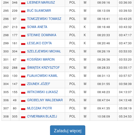
294
346
LIEBNER MARIUSZ
POL
M
08:09:16
03:36:00
295
239
BUĆ SŁAWOMIR
POL
M
08:13:09
03:39:53
296
97
TOMCZEWSKI TOMASZ
POL
M
08:16:41
03:43:25
297
213
SOWA ANETA
POL
K
08:16:48
03:43:32
298
177
STEINKE DOMINIKA
POL
K
08:20:33
03:47:17
299
161
ŁESEJKO EDYTA
POL
K
08:20:46
03:47:30
300
304
SZELEJEWSKI MICHAŁ
POL
M
08:26:19
03:53:03
301
67
KOSIŃSKI MARCIN
POL
M
08:26:36
03:53:20
302
288
ŚWIĄTEK KRZYSZTOF
POL
M
08:28:33
03:55:17
303
130
FIJAŁKOWSKI KAMIL
POL
M
08:31:13
03:57:57
304
147
ZDUNEK JÓZEF
POL
M
08:31:55
03:58:39
305
155
WITKOWSKI ŁUKASZ
POL
M
08:46:23
04:13:07
306
49
GROBELNY WALDEMAR
POL
M
08:47:04
04:13:48
307
80
MLECZAK PIOTR
POL
M
09:41:35
05:08:19
308
305
CYMERMAN BLAZEJ
POL
M
10:08:09
05:34:53
Załaduj więcej