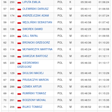
56
250
LIPUTA EMILIA
POL
K
05:39:40
01:06:24
57
343
OLEWIŃSKI DARIUSZ
POL
M
05:40:11
01:06:55
58
174
ANDRZEJCZAK ADAM
POL
M
05:40:40
01:07:24
59
107
WĘGLIŃSKI SEBASTIAN
POL
M
05:40:58
01:07:42
60
136
SWOREK DAWID
POL
M
05:42:25
01:09:09
61
224
GALL RAFAŁ
POL
M
05:43:11
01:09:55
62
75
BRONICKI GRZEGORZ
POL
M
05:43:36
01:10:20
63
114
MŁYNARCZYK MARTYNA
POL
K
05:45:24
01:12:08
64
168
SAWCZUK BARTOSZ
POL
M
05:45:27
01:12:11
65
220
KIEDROWSKI
POL
M
05:46:33
01:13:17
GRZEGORZ
66
129
SKULSKI MACIEJ
POL
M
05:46:45
01:13:29
67
358
PRUSACZYK MARCIN
POL
M
05:46:55
01:13:39
68
286
OZIMEK ARTUR
POL
M
05:48:33
01:15:17
69
46
RUMIŃSKI TOMASZ
POL
M
05:48:39
01:15:23
70
261
BODZIONY MICHAŁ
POL
M
05:48:51
01:15:35
71
206
BUJKO TOMASZ
POL
M
05:48:52
01:15:36