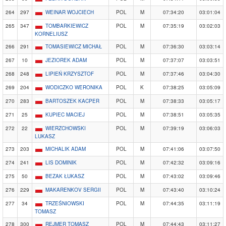
264
297
WEINAR WOJCIECH
POL
M
07:34:20
03:01:04
265
347
TOMBARKIEWICZ
POL
M
07:35:19
03:02:03
KORNELIUSZ
266
291
TOMASIEWICZ MICHAŁ
POL
M
07:36:30
03:03:14
267
10
JEZIOREK ADAM
POL
M
07:37:07
03:03:51
268
248
LIPIEŃ KRZYSZTOF
POL
M
07:37:46
03:04:30
269
204
WODICZKO WERONIKA
POL
K
07:38:25
03:05:09
270
283
BARTOSZEK KACPER
POL
M
07:38:33
03:05:17
271
25
KUPIEC MACIEJ
POL
M
07:38:51
03:05:35
272
22
WIERZCHOWSKI
POL
M
07:39:19
03:06:03
LUKASZ
273
203
MICHALIK ADAM
POL
M
07:41:06
03:07:50
274
241
LIS DOMINIK
POL
M
07:42:32
03:09:16
275
50
BEZAK ŁUKASZ
POL
M
07:43:02
03:09:46
276
229
MAKARENKOV SERGII
POL
M
07:43:40
03:10:24
277
34
TRZEŚNIOWSKI
POL
M
07:44:35
03:11:19
TOMASZ
278
300
REJMER TOMASZ
POL
M
07:44:43
03:11:27