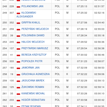
248
228
POLANOWSKI JAN
POL
M
07:25:13
02:51:57
249
307
KŁODAWSKI
POL
M
07:25:32
02:52:16
ALEKSANDER
250
352
GRIFFIN KHALIL
POL
M
07:27:56
02:54:40
251
259
PERZYŃSKI WOJCIECH
POL
M
07:28:19
02:55:03
252
39
PÓŁGRABIA DAWID
POL
M
07:28:34
02:55:18
253
245
HALICKI WOJCIECH
POL
M
07:29:52
02:56:36
254
137
PRZYTARSKI MARIUSZ
POL
M
07:29:54
02:56:38
255
41
BEREDA KRZYSZTOF
POL
M
07:30:02
02:56:46
256
333
POPIOŁEK PIOTR
POL
M
07:31:23
02:58:07
257
180
JAWORNIK JAN
POL
M
07:32:09
02:58:53
258
19
GRUCHAŁA AGNIESZKA
POL
K
07:32:22
02:59:06
259
100
JASIUCHNA MAREK
POL
M
07:32:29
02:59:13
260
125
ŻUKOWSKI ROMAN
POL
M
07:32:30
02:59:14
261
35
KANIEWSKI MICHAŁ
POL
M
07:33:26
03:00:10
262
233
HODÓR SEBASTIAN
POL
M
07:33:58
03:00:42
263
55
FEDAK BOHDAN
POL
M
07:34:11
03:00:55