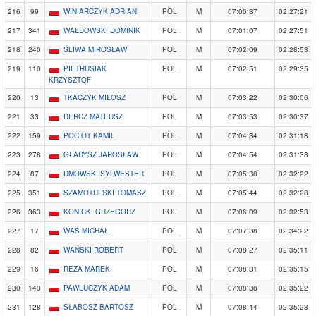
216
99
WINIARCZYK ADRIAN
POL
M
07:00:37
02:27:21
217
341
WAŁDOWSKI DOMINIK
POL
M
07:01:07
02:27:51
218
240
ŚLIWA MIROSŁAW
POL
M
07:02:09
02:28:53
219
110
PIETRUSIAK
POL
M
07:02:51
02:29:35
KRZYSZTOF
220
13
TKACZYK MIŁOSZ
POL
M
07:03:22
02:30:06
221
33
DERCZ MATEUSZ
POL
M
07:03:53
02:30:37
222
159
POCIOT KAMIL
POL
M
07:04:34
02:31:18
223
278
GŁADYSZ JAROSŁAW
POL
M
07:04:54
02:31:38
224
87
DMOWSKI SYLWESTER
POL
M
07:05:38
02:32:22
225
351
SZAMOTULSKI TOMASZ
POL
M
07:05:44
02:32:28
226
363
KONICKI GRZEGORZ
POL
M
07:06:09
02:32:53
227
17
WAŚ MICHAŁ
POL
M
07:07:38
02:34:22
228
82
WAŃSKI ROBERT
POL
M
07:08:27
02:35:11
229
16
REZA MAREK
POL
M
07:08:31
02:35:15
230
143
PAWLUCZYK ADAM
POL
M
07:08:38
02:35:22
231
128
SŁABOSZ BARTOSZ
POL
M
07:08:44
02:35:28