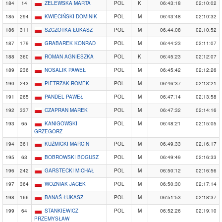
184
14
ZELEWSKA MARTA
POL
K
06:43:18
02:10:02
185
294
KWIECIŃSKI DOMINIK
POL
M
06:43:48
02:10:32
186
311
SZCZOTKA ŁUKASZ
POL
M
06:44:08
02:10:52
187
179
GRABAREK KONRAD
POL
M
06:44:23
02:11:07
188
360
ROMAN AGNIESZKA
POL
K
06:45:23
02:12:07
189
236
NOSALIK PAWEŁ
POL
M
06:45:42
02:12:26
190
243
PIETRZAK ROMEK
POL
M
06:46:37
02:13:21
191
265
PANDEL PAWEŁ
POL
M
06:47:14
02:13:58
192
337
CZAPRAN MAREK
POL
M
06:47:32
02:14:16
193
65
KANIGOWSKI
POL
M
06:48:21
02:15:05
GRZEGORZ
194
361
KUŹMICKI MARCIN
POL
M
06:49:33
02:16:17
195
63
BOBROWSKI BOGUSZ
POL
M
06:49:49
02:16:33
196
242
GARSTECKI MICHAŁ
POL
M
06:50:12
02:16:56
197
364
WOZNIAK JACEK
POL
M
06:50:30
02:17:14
198
166
BANAŚ ŁUKASZ
POL
M
06:51:53
02:18:37
199
64
STANKIEWICZ
POL
M
06:52:26
02:19:10
PRZEMYSŁAW