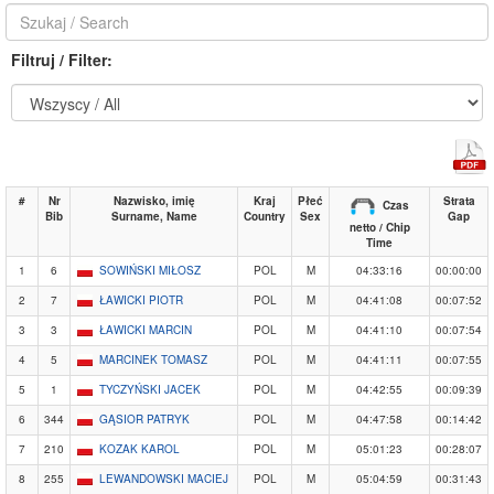
Filtruj / Filter:
#
Nr
Nazwisko, imię
Kraj
Płeć
Strata
Czas
Bib
Surname, Name
Country
Sex
Gap
netto / Chip
Time
1
6
SOWIŃSKI MIŁOSZ
POL
M
04:33:16
00:00:00
2
7
ŁAWICKI PIOTR
POL
M
04:41:08
00:07:52
3
3
ŁAWICKI MARCIN
POL
M
04:41:10
00:07:54
4
5
MARCINEK TOMASZ
POL
M
04:41:11
00:07:55
5
1
TYCZYŃSKI JACEK
POL
M
04:42:55
00:09:39
6
344
GĄSIOR PATRYK
POL
M
04:47:58
00:14:42
7
210
KOZAK KAROL
POL
M
05:01:23
00:28:07
8
255
LEWANDOWSKI MACIEJ
POL
M
05:04:59
00:31:43