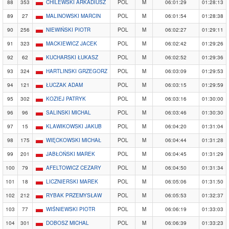
88
353
CHILEWSKI ARKADIUSZ
POL
M
06:01:29
01:28:13
89
27
MALINOWSKI MARCIN
POL
M
06:01:54
01:28:38
90
256
NIEWIŃSKI PIOTR
POL
M
06:02:27
01:29:11
91
323
MACKIEWICZ JACEK
POL
M
06:02:42
01:29:26
92
62
KUCHARSKI ŁUKASZ
POL
M
06:02:52
01:29:36
93
324
HARTLINSKI GRZEGORZ
POL
M
06:03:09
01:29:53
94
121
ŁUCZAK ADAM
POL
M
06:03:15
01:29:59
95
302
KOZIEJ PATRYK
POL
M
06:03:16
01:30:00
96
96
SALINSKI MICHAL
POL
M
06:03:46
01:30:30
97
15
KLAWIKOWSKI JAKUB
POL
M
06:04:20
01:31:04
98
175
WIĘCKOWSKI MICHAŁ
POL
M
06:04:44
01:31:28
99
201
JABŁOŃSKI MAREK
POL
M
06:04:45
01:31:29
100
79
AFELTOWICZ CEZARY
POL
M
06:04:50
01:31:34
101
18
LICZNIERSKI MAREK
POL
M
06:05:06
01:31:50
102
212
RYBAK PRZEMYSŁAW
POL
M
06:05:53
01:32:37
103
77
WIŚNIEWSKI PIOTR
POL
M
06:06:19
01:33:03
104
301
DOBOSZ MICHAL
POL
M
06:06:39
01:33:23