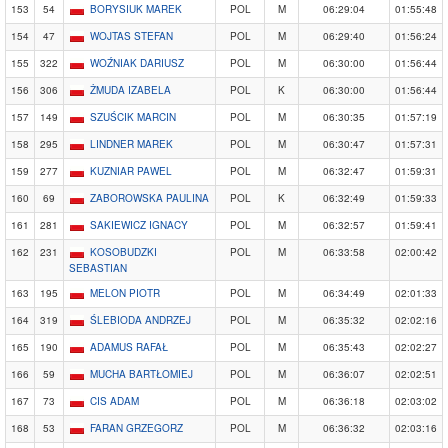
153
54
BORYSIUK MAREK
POL
M
06:29:04
01:55:48
154
47
WOJTAS STEFAN
POL
M
06:29:40
01:56:24
155
322
WOŹNIAK DARIUSZ
POL
M
06:30:00
01:56:44
156
306
ŻMUDA IZABELA
POL
K
06:30:00
01:56:44
157
149
SZUŚCIK MARCIN
POL
M
06:30:35
01:57:19
158
295
LINDNER MAREK
POL
M
06:30:47
01:57:31
159
277
KUZNIAR PAWEL
POL
M
06:32:47
01:59:31
160
69
ZABOROWSKA PAULINA
POL
K
06:32:49
01:59:33
161
281
SAKIEWICZ IGNACY
POL
M
06:32:57
01:59:41
162
231
KOSOBUDZKI
POL
M
06:33:58
02:00:42
SEBASTIAN
163
195
MELON PIOTR
POL
M
06:34:49
02:01:33
164
319
ŚLEBIODA ANDRZEJ
POL
M
06:35:32
02:02:16
165
190
ADAMUS RAFAŁ
POL
M
06:35:43
02:02:27
166
59
MUCHA BARTŁOMIEJ
POL
M
06:36:07
02:02:51
167
73
CIS ADAM
POL
M
06:36:18
02:03:02
168
53
FARAN GRZEGORZ
POL
M
06:36:32
02:03:16