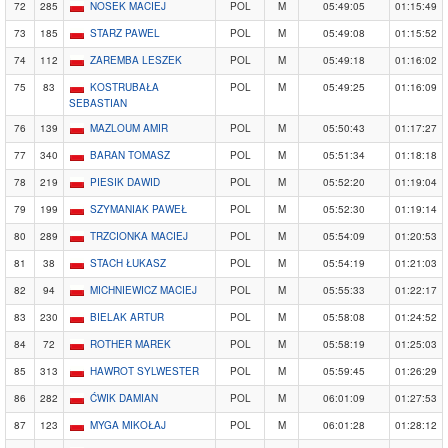
72
285
NOSEK MACIEJ
POL
M
05:49:05
01:15:49
73
185
STARZ PAWEL
POL
M
05:49:08
01:15:52
74
112
ZAREMBA LESZEK
POL
M
05:49:18
01:16:02
75
83
KOSTRUBAŁA
POL
M
05:49:25
01:16:09
SEBASTIAN
76
139
MAZLOUM AMIR
POL
M
05:50:43
01:17:27
77
340
BARAN TOMASZ
POL
M
05:51:34
01:18:18
78
219
PIESIK DAWID
POL
M
05:52:20
01:19:04
79
199
SZYMANIAK PAWEŁ
POL
M
05:52:30
01:19:14
80
289
TRZCIONKA MACIEJ
POL
M
05:54:09
01:20:53
81
38
STACH ŁUKASZ
POL
M
05:54:19
01:21:03
82
94
MICHNIEWICZ MACIEJ
POL
M
05:55:33
01:22:17
83
230
BIELAK ARTUR
POL
M
05:58:08
01:24:52
84
72
ROTHER MAREK
POL
M
05:58:19
01:25:03
85
313
HAWROT SYLWESTER
POL
M
05:59:45
01:26:29
86
282
ĆWIK DAMIAN
POL
M
06:01:09
01:27:53
87
123
MYGA MIKOŁAJ
POL
M
06:01:28
01:28:12