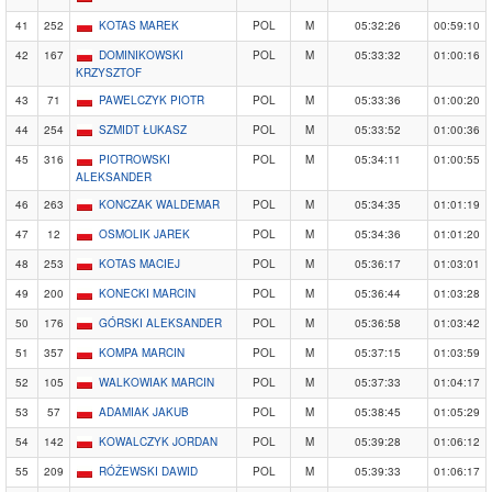
41
252
KOTAS MAREK
POL
M
05:32:26
00:59:10
42
167
DOMINIKOWSKI
POL
M
05:33:32
01:00:16
KRZYSZTOF
43
71
PAWELCZYK PIOTR
POL
M
05:33:36
01:00:20
44
254
SZMIDT ŁUKASZ
POL
M
05:33:52
01:00:36
45
316
PIOTROWSKI
POL
M
05:34:11
01:00:55
ALEKSANDER
46
263
KONCZAK WALDEMAR
POL
M
05:34:35
01:01:19
47
12
OSMOLIK JAREK
POL
M
05:34:36
01:01:20
48
253
KOTAS MACIEJ
POL
M
05:36:17
01:03:01
49
200
KONECKI MARCIN
POL
M
05:36:44
01:03:28
50
176
GÓRSKI ALEKSANDER
POL
M
05:36:58
01:03:42
51
357
KOMPA MARCIN
POL
M
05:37:15
01:03:59
52
105
WALKOWIAK MARCIN
POL
M
05:37:33
01:04:17
53
57
ADAMIAK JAKUB
POL
M
05:38:45
01:05:29
54
142
KOWALCZYK JORDAN
POL
M
05:39:28
01:06:12
55
209
RÓŻEWSKI DAWID
POL
M
05:39:33
01:06:17