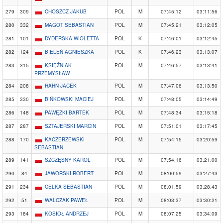
279
309
CHOSZCZ JAKUB
POL
M
07:45:12
03:11:56
280
332
MAGOT SEBASTIAN
POL
M
07:45:21
03:12:05
281
101
DYDERSKA WIOLETTA
POL
K
07:46:01
03:12:45
282
124
BIELEŃ AGNIESZKA
POL
K
07:46:23
03:13:07
283
315
KSIĘŻNIAK
POL
M
07:46:57
03:13:41
PRZEMYSŁAW
284
208
HAHN JACEK
POL
M
07:47:06
03:13:50
285
330
BIŃKOWSKI MACIEJ
POL
M
07:48:05
03:14:49
286
148
PAWĘZKI BARTEK
POL
M
07:48:34
03:15:18
287
287
SZTAJERSKI MARCIN
POL
M
07:51:01
03:17:45
288
170
KACZERZEWSKI
POL
M
07:54:15
03:20:59
SEBASTIAN
289
141
SZCZĘSNY KAROL
POL
M
07:54:16
03:21:00
290
84
JAWORSKI ROBERT
POL
M
08:00:59
03:27:43
291
234
CELKA SEBASTIAN
POL
M
08:01:59
03:28:43
292
51
WALCZAK PAWEŁ
POL
M
08:03:37
03:30:21
293
184
KOSIOŁ ANDRZEJ
POL
M
08:07:25
03:34:09