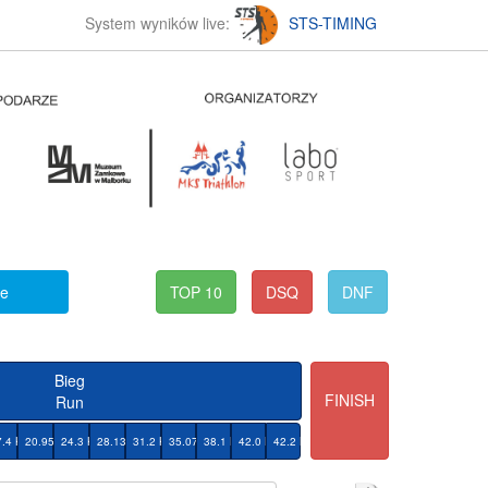
System wyników live:
STS-TIMING
ke
TOP 10
DSQ
DNF
Bieg
FINISH
Run
M
7.4 KM
20.95 KM
24.3 KM
28.13 KM
31.2 KM
35.07 KM
38.1 KM
42.0 KM
42.2 KM