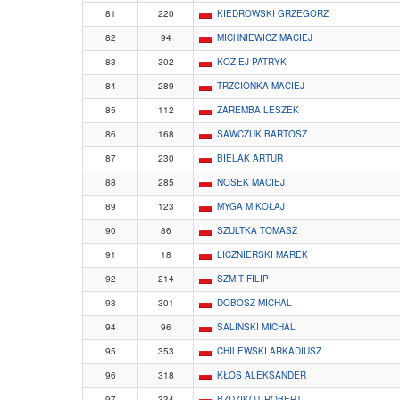
81
220
KIEDROWSKI GRZEGORZ
82
94
MICHNIEWICZ MACIEJ
83
302
KOZIEJ PATRYK
84
289
TRZCIONKA MACIEJ
85
112
ZAREMBA LESZEK
86
168
SAWCZUK BARTOSZ
87
230
BIELAK ARTUR
88
285
NOSEK MACIEJ
89
123
MYGA MIKOŁAJ
90
86
SZULTKA TOMASZ
91
18
LICZNIERSKI MAREK
92
214
SZMIT FILIP
93
301
DOBOSZ MICHAL
94
96
SALINSKI MICHAL
95
353
CHILEWSKI ARKADIUSZ
96
318
KŁOS ALEKSANDER
97
334
BZDZIKOT ROBERT