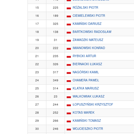
15
225
RÓŻALSKI PIOTR
16
189
CIEMIELEWSKI PIOTR
17
325
KAMIŃSKI DARIUSZ
18
138
BARTKOWSKI RADOSŁAW
19
31
ZAWADZKI MATEUSZ
20
222
IMIANOWSKI KONRAD
21
235
RYBICKI ARTUR
22
326
BIERNACKI ŁUKASZ
23
317
NAGÓRSKI KAMIL
24
349
CHAMERA PAWEŁ
25
314
KLATKA MARIUSZ
26
23
WALKOWIAK ŁUKASZ
27
244
ŁOPUSZYŃSKI KRZYSZTOF
28
252
KOTAS MAREK
29
266
KAMIŃSKI TOMASZ
30
246
WOJCIESZKO PIOTR