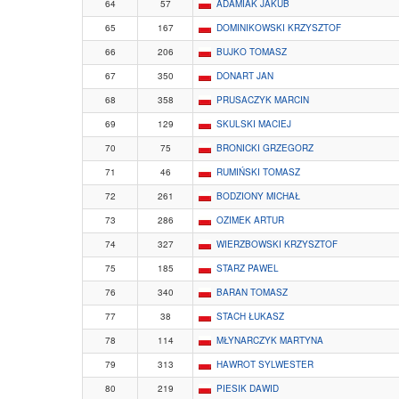
64
57
ADAMIAK JAKUB
65
167
DOMINIKOWSKI KRZYSZTOF
66
206
BUJKO TOMASZ
67
350
DONART JAN
68
358
PRUSACZYK MARCIN
69
129
SKULSKI MACIEJ
70
75
BRONICKI GRZEGORZ
71
46
RUMIŃSKI TOMASZ
72
261
BODZIONY MICHAŁ
73
286
OZIMEK ARTUR
74
327
WIERZBOWSKI KRZYSZTOF
75
185
STARZ PAWEL
76
340
BARAN TOMASZ
77
38
STACH ŁUKASZ
78
114
MŁYNARCZYK MARTYNA
79
313
HAWROT SYLWESTER
80
219
PIESIK DAWID