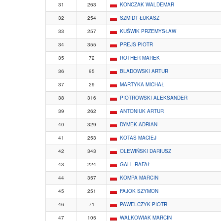
31
263
KONCZAK WALDEMAR
32
254
SZMIDT ŁUKASZ
33
257
KUŚWIK PRZEMYSŁAW
34
355
PREJS PIOTR
35
72
ROTHER MAREK
36
95
BLADOWSKI ARTUR
37
29
MARTYKA MICHAŁ
38
316
PIOTROWSKI ALEKSANDER
39
262
ANTONIUK ARTUR
40
329
DYMEK ADRIAN
41
253
KOTAS MACIEJ
42
343
OLEWIŃSKI DARIUSZ
43
224
GALL RAFAŁ
44
357
KOMPA MARCIN
45
251
FAJOK SZYMON
46
71
PAWELCZYK PIOTR
47
105
WALKOWIAK MARCIN