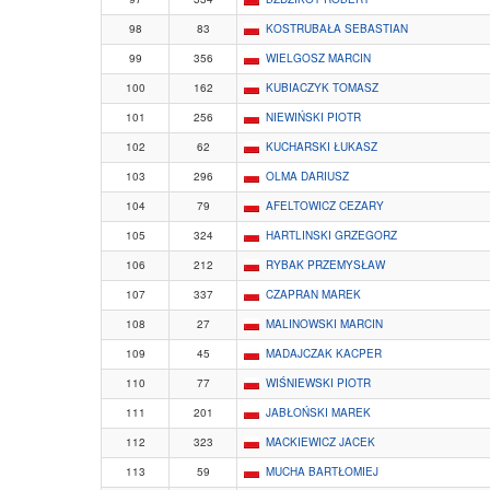
98
83
KOSTRUBAŁA SEBASTIAN
99
356
WIELGOSZ MARCIN
100
162
KUBIACZYK TOMASZ
101
256
NIEWIŃSKI PIOTR
102
62
KUCHARSKI ŁUKASZ
103
296
OLMA DARIUSZ
104
79
AFELTOWICZ CEZARY
105
324
HARTLINSKI GRZEGORZ
106
212
RYBAK PRZEMYSŁAW
107
337
CZAPRAN MAREK
108
27
MALINOWSKI MARCIN
109
45
MADAJCZAK KACPER
110
77
WIŚNIEWSKI PIOTR
111
201
JABŁOŃSKI MAREK
112
323
MACKIEWICZ JACEK
113
59
MUCHA BARTŁOMIEJ