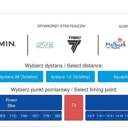
Wybierz dystans / Select distance:
dystans IM (Sztafety)
dystans 1/2 (Sztafety)
Aquabi
Wybierz punkt pomiarowy / Select timing point:
Rower
T2
Bike
M
89.9 KM
112.5 KM
134.9 KM
157.5 KM
179.9 KM
180.0 KM
3.6 KM
7.31 KM
10.5 KM
14.25 K
1