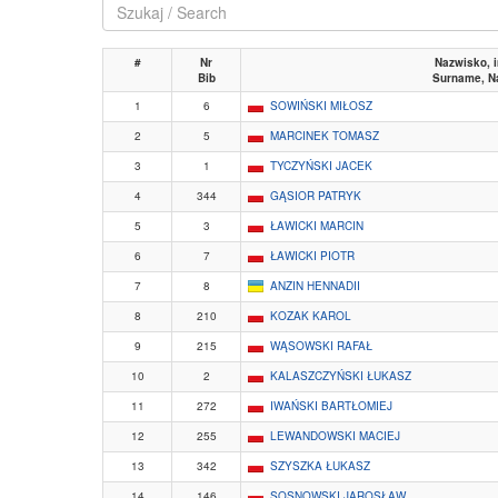
#
Nr
Nazwisko, 
Bib
Surname, 
1
6
SOWIŃSKI MIŁOSZ
2
5
MARCINEK TOMASZ
3
1
TYCZYŃSKI JACEK
4
344
GĄSIOR PATRYK
5
3
ŁAWICKI MARCIN
6
7
ŁAWICKI PIOTR
7
8
ANZIN HENNADII
8
210
KOZAK KAROL
9
215
WĄSOWSKI RAFAŁ
10
2
KALASZCZYŃSKI ŁUKASZ
11
272
IWAŃSKI BARTŁOMIEJ
12
255
LEWANDOWSKI MACIEJ
13
342
SZYSZKA ŁUKASZ
14
146
SOSNOWSKI JAROSŁAW