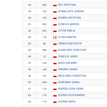
48
290
DEC KRYSTIAN
49
142
KOWALCZYK JORDAN
50
153
DOMINO KRYSTIAN
51
200
KONECKI MARCIN
52
250
LIPUTA EMILIA
53
119
OLSEN MARTIN
54
68
FIBNER KRZYSZTOF
55
308
KONIECZNY GRZEGORZ
56
12
OSMOLIK JAREK
57
139
MAZLOUM AMIR
58
136
SWOREK DAWID
59
107
WĘGLIŃSKI SEBASTIAN
60
209
RÓŻEWSKI DAWID
61
174
ANDRZEJCZAK ADAM
62
176
GÓRSKI ALEKSANDER
63
113
CHOMIK RAFAŁ