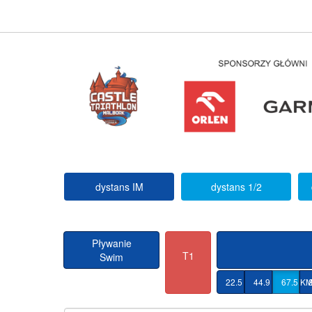
dystans IM
dystans 1/2
Pływanie
T1
Swim
22.5 KM
44.9 KM
67.5 K