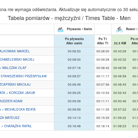
ona nie wymaga odświeżania. Aktualizuje się automatycznie co 30 sek
Tabela pomiarów - mężczyźni / Times Table - Men
Pływanie / Swim
Rower /
Po pływaniu
Po T1
Po r
After swim
After T1
22.5 KM
Afte
WALKOWIAK MARCEL
00:06:53
00:08:00
00:43:29
00:
 CHMIELEWSKI MACIEJ
00:08:00
00:09:28
00:43:32
00:
+ WALCZAK OLAF
00:07:16
00:08:42
00:48:56
00:
+ STANISZEWSKI PRZEMYSŁAW
00:09:57
00:11:17
00:46:59
00:
ZCAPIŃSKI MIKOŁAJ
00:06:49
00:07:56
00:48:45
00:
ATA + KORCZAK JAKUB
00:09:25
00:10:53
00:52:43
00:
GRUDZIEŃ ADAM
00:09:39
00:11:11
00:50:46
00:
 + MICHALECKA BEATA
00:09:59
00:11:35
00:57:22
00:
SZA MATEUSZ
00:14:13
00:15:33
01:09:22
01:
 + CHARĄŻKA RAFAŁ
00:16:48
00:18:14
01:08:23
01: