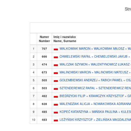
Str
Numer
Imię i nazwisko
Number
Name, Surname
1
707
WALKOWIAK MARCIN + WALKOWIAK MIŁOSZ + 
2
666
CHMIELEWSKI RAFAŁ + CHEMIELEWSKI JAKUB +
3
474
WALCZAK SZYMON + WALENTYNOWICZ ŁUKASZ 
4
673
MALINOWSKI MARCIN + MALINOWSKI MATEUSZ 
5
505
GOŁEMBIEWSKI ANDRZEJ + FABICH PAWEŁ + OS
6
503
SZTENDEREWICZ RAFAŁ + SZTENDEREWICZ REN
7
462
BIEDRZYCKI FILIP + KRAWCZYK KRZYSZTOF + 
8
628
WALENDZIAK ALICJA + NOWAKOWSKA ADRIANNA
9
485
KOPEĆ KATARZYNA + IMIŃSKA PAULINA + KULE
10
483
LEŻYŃSKI KRZYSZTOF + ZIELIŃSKA MAGDALENA