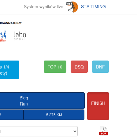
System wyników live:
STS-TIMING
s 1/4
TOP 10
DSQ
DNF
ety)
Bieg
FINISH
Run
M
5.275 KM