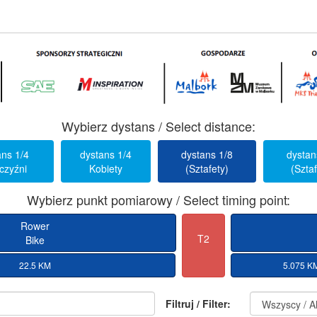
Wybierz dystans / Select distance:
ans 1/4
dystans 1/4
dystans 1/8
dystan
czyźni
Kobiety
(Sztafety)
(Sztaf
Wybierz punkt pomiarowy / Select timing point:
Rower
T2
Bike
22.5 KM
5.075 K
Filtruj / Filter: