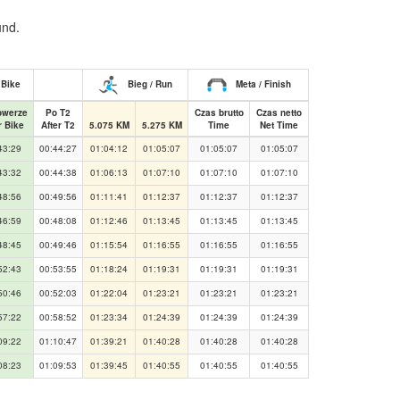
und.
 Bike
Bieg / Run
Meta / Finish
owerze
Po T2
Czas brutto
Czas netto
r Bike
After T2
5.075 KM
5.275 KM
Time
Net Time
43:29
00:44:27
01:04:12
01:05:07
01:05:07
01:05:07
43:32
00:44:38
01:06:13
01:07:10
01:07:10
01:07:10
48:56
00:49:56
01:11:41
01:12:37
01:12:37
01:12:37
46:59
00:48:08
01:12:46
01:13:45
01:13:45
01:13:45
48:45
00:49:46
01:15:54
01:16:55
01:16:55
01:16:55
52:43
00:53:55
01:18:24
01:19:31
01:19:31
01:19:31
50:46
00:52:03
01:22:04
01:23:21
01:23:21
01:23:21
57:22
00:58:52
01:23:34
01:24:39
01:24:39
01:24:39
09:22
01:10:47
01:39:21
01:40:28
01:40:28
01:40:28
08:23
01:09:53
01:39:45
01:40:55
01:40:55
01:40:55