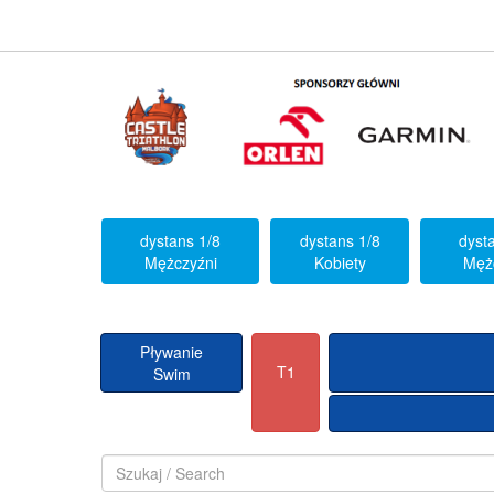
dystans 1/8
dystans 1/8
dyst
Mężczyźni
Kobiety
Męż
Pływanie
T1
Swim