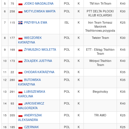
5
75
JODKO MAGDALENA
POL
K
TM Iron Tri-Team
K40
6
258
MOTYLEWSKA MARTA
POL
K
PTT DELTA PŁOCKI
K30
KLUB KOLARSKI
7
115
PRZYBYŁA EWA
ISL
K
Iron Team Tomasz
K25
Marcinek
Triathlonowa.przygoda
8
177
WIECZOREK
POL
K
Twister Team
K30
KATARZYNA
9
169
ŻYWUSZKO WIOLETTA
POL
K
ETT - Elbląg Triathlon
K45
Team
10
173
ŻOŁĄDEK JUSTYNA
POL
K
Wtórpol Triathlon
K40
Team
11
22
CHODAŃ KATARZYNA
POL
K
K35
12
280
BUTOWSKA
POL
K
K35
KATARZYNA
13
291
LUBISZEWSKA
POL
K
Biegoholicy
K35
KAROLINA
14
93
JAROSIEWICZ
POL
K
K40
MAŁGORZATA
15
355
ANDRYSZAK
POL
K
TRI AMO
K25
ALEKSANDRA
16
185
CZERNIAK
POL
K
K25