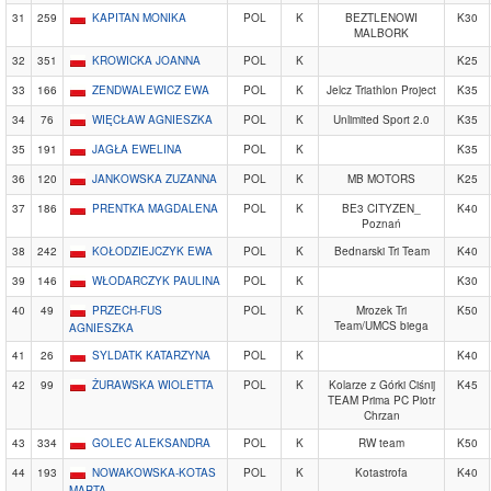
31
259
KAPITAN MONIKA
POL
K
BEZTLENOWI
K30
MALBORK
32
351
KROWICKA JOANNA
POL
K
K25
33
166
ZENDWALEWICZ EWA
POL
K
Jelcz Triathlon Project
K35
34
76
WIĘCŁAW AGNIESZKA
POL
K
Unlimited Sport 2.0
K35
35
191
JAGŁA EWELINA
POL
K
K35
36
120
JANKOWSKA ZUZANNA
POL
K
MB MOTORS
K25
37
186
PRENTKA MAGDALENA
POL
K
BE3 CITYZEN_
K40
Poznań
38
242
KOŁODZIEJCZYK EWA
POL
K
Bednarski Tri Team
K40
39
146
WŁODARCZYK PAULINA
POL
K
K30
40
49
PRZECH-FUS
POL
K
Mrozek Tri
K50
Team/UMCS biega
AGNIESZKA
41
26
SYLDATK KATARZYNA
POL
K
K40
42
99
ŻURAWSKA WIOLETTA
POL
K
Kolarze z Górki Ciśnij
K45
TEAM Prima PC Piotr
Chrzan
43
334
GOLEC ALEKSANDRA
POL
K
RW team
K50
44
193
NOWAKOWSKA-KOTAS
POL
K
Kotastrofa
K40
MARTA