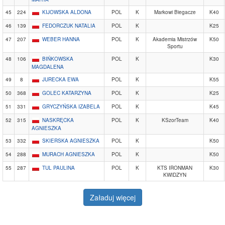
45
224
KIJOWSKA ALDONA
POL
K
Markowi Biegacze
K40
46
139
FEDORCZUK NATALIA
POL
K
K25
47
207
WEBER HANNA
POL
K
Akademia Mistrzów
K50
Sportu
48
106
BIŃKOWSKA
POL
K
K30
MAGDALENA
49
8
JURECKA EWA
POL
K
K55
50
368
GOLEC KATARZYNA
POL
K
K25
51
331
GRYCZYŃSKA IZABELA
POL
K
K45
52
315
NASKRĘCKA
POL
K
KSzorTeam
K40
AGNIESZKA
53
332
SKIERSKA AGNIESZKA
POL
K
K50
54
288
MURACH AGNIESZKA
POL
K
K50
55
287
TUL PAULINA
POL
K
KTS IRONMAN
K30
KWIDZYN
Załaduj więcej