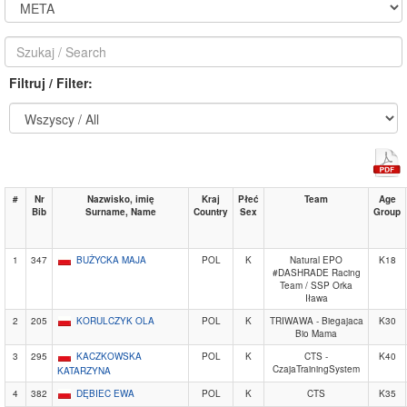
Filtruj / Filter:
#
Nr
Nazwisko, imię
Kraj
Płeć
Team
Age
Bib
Surname, Name
Country
Sex
Group
1
347
BUŻYCKA MAJA
POL
K
Natural EPO
K18
#DASHRADE Racing
Team / SSP Orka
Iława
2
205
KORULCZYK OLA
POL
K
TRIWAWA - Biegajaca
K30
Bio Mama
3
295
KACZKOWSKA
POL
K
CTS -
K40
CzajaTrainingSystem
KATARZYNA
4
382
DĘBIEC EWA
POL
K
CTS
K35