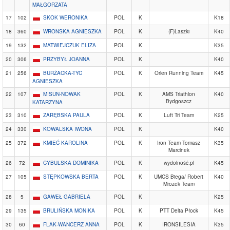
MAŁGORZATA
17
102
SKOK WERONIKA
POL
K
K18
18
360
WRONSKA AGNIESZKA
POL
K
(F)Laszki
K40
19
132
MATWIEJCZUK ELIZA
POL
K
K35
20
306
PRZYBYŁ JOANNA
POL
K
K40
21
256
BURŻACKA-TYC
POL
K
Orlen Running Team
K45
AGNIESZKA
22
107
MISUN-NOWAK
POL
K
AMS Triathlon
K40
Bydgoszcz
KATARZYNA
23
310
ZARĘBSKA PAULA
POL
K
Luft Tri Team
K25
24
330
KOWALSKA IWONA
POL
K
K40
25
372
KMIEĆ KAROLINA
POL
K
Iron Team Tomasz
K35
Marcinek
26
72
CYBULSKA DOMINIKA
POL
K
wydolność.pl
K45
27
105
STĘPKOWSKA BERTA
POL
K
UMCS Biega/ Robert
K40
Mrozek Team
28
5
GAWEŁ GABRIELA
POL
K
K25
29
135
BRULIŃSKA MONIKA
POL
K
PTT Delta Płock
K45
30
60
FLAK-WANCERZ ANNA
POL
K
IRONSILESIA
K35