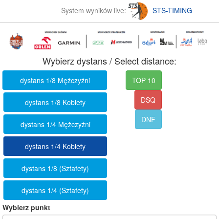
System wyników live:
STS-TIMING
Wybierz dystans / Select distance:
dystans 1/8 Mężczyźni
TOP 10
DSQ
dystans 1/8 Kobiety
DNF
dystans 1/4 Mężczyźni
dystans 1/4 Kobiety
dystans 1/8 (Sztafety)
dystans 1/4 (Sztafety)
Wybierz punkt