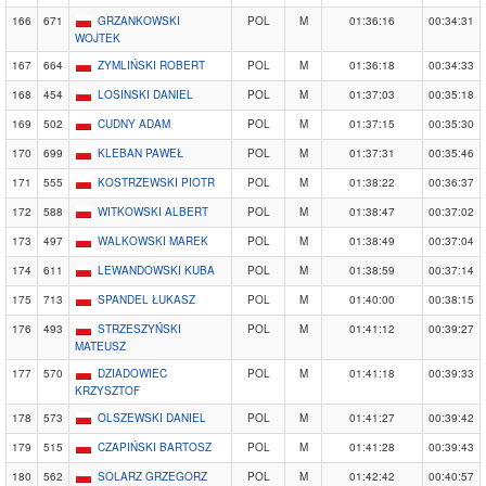
166
671
GRZANKOWSKI
POL
M
01:36:16
00:34:31
WOJTEK
167
664
ZYMLIŃSKI ROBERT
POL
M
01:36:18
00:34:33
168
454
LOSINSKI DANIEL
POL
M
01:37:03
00:35:18
169
502
CUDNY ADAM
POL
M
01:37:15
00:35:30
170
699
KLEBAN PAWEŁ
POL
M
01:37:31
00:35:46
171
555
KOSTRZEWSKI PIOTR
POL
M
01:38:22
00:36:37
172
588
WITKOWSKI ALBERT
POL
M
01:38:47
00:37:02
173
497
WALKOWSKI MAREK
POL
M
01:38:49
00:37:04
174
611
LEWANDOWSKI KUBA
POL
M
01:38:59
00:37:14
175
713
SPANDEL ŁUKASZ
POL
M
01:40:00
00:38:15
176
493
STRZESZYŃSKI
POL
M
01:41:12
00:39:27
MATEUSZ
177
570
DZIADOWIEC
POL
M
01:41:18
00:39:33
KRZYSZTOF
178
573
OLSZEWSKI DANIEL
POL
M
01:41:27
00:39:42
179
515
CZAPIŃSKI BARTOSZ
POL
M
01:41:28
00:39:43
180
562
SOLARZ GRZEGORZ
POL
M
01:42:42
00:40:57