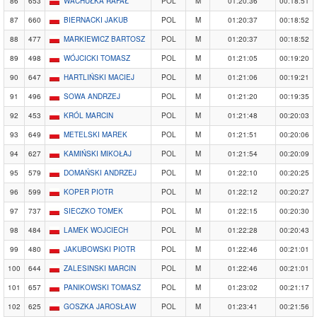
86
653
WACHUŁKA RAFAŁ
POL
M
01:20:36
00:18:51
87
660
BIERNACKI JAKUB
POL
M
01:20:37
00:18:52
88
477
MARKIEWICZ BARTOSZ
POL
M
01:20:37
00:18:52
89
498
WÓJCICKI TOMASZ
POL
M
01:21:05
00:19:20
90
647
HARTLIŃSKI MACIEJ
POL
M
01:21:06
00:19:21
91
496
SOWA ANDRZEJ
POL
M
01:21:20
00:19:35
92
453
KRÓL MARCIN
POL
M
01:21:48
00:20:03
93
649
METELSKI MAREK
POL
M
01:21:51
00:20:06
94
627
KAMIŃSKI MIKOŁAJ
POL
M
01:21:54
00:20:09
95
579
DOMAŃSKI ANDRZEJ
POL
M
01:22:10
00:20:25
96
599
KOPER PIOTR
POL
M
01:22:12
00:20:27
97
737
SIECZKO TOMEK
POL
M
01:22:15
00:20:30
98
484
LAMEK WOJCIECH
POL
M
01:22:28
00:20:43
99
480
JAKUBOWSKI PIOTR
POL
M
01:22:46
00:21:01
100
644
ZALESINSKI MARCIN
POL
M
01:22:46
00:21:01
101
657
PANIKOWSKI TOMASZ
POL
M
01:23:02
00:21:17
102
625
GOSZKA JAROSŁAW
POL
M
01:23:41
00:21:56