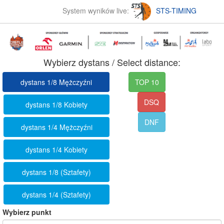
System wyników live:
STS-TIMING
Wybierz dystans / Select distance:
dystans 1/8 Mężczyźni
TOP 10
DSQ
dystans 1/8 Kobiety
DNF
dystans 1/4 Mężczyźni
dystans 1/4 Kobiety
dystans 1/8 (Sztafety)
dystans 1/4 (Sztafety)
Wybierz punkt