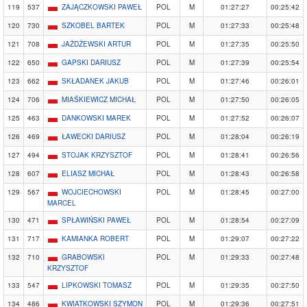
119
537
ZAJĄCZKOWSKI PAWEŁ
POL
M
01:27:27
00:25:42
120
730
SZKOBEL BARTEK
POL
M
01:27:33
00:25:48
121
708
JAŻDŻEWSKI ARTUR
POL
M
01:27:35
00:25:50
122
650
GAPSKI DARIUSZ
POL
M
01:27:39
00:25:54
123
662
SKŁADANEK JAKUB
POL
M
01:27:46
00:26:01
124
706
MIAŚKIEWICZ MICHAŁ
POL
M
01:27:50
00:26:05
125
463
DANKOWSKI MAREK
POL
M
01:27:52
00:26:07
126
469
ŁAWECKI DARIUSZ
POL
M
01:28:04
00:26:19
127
494
STOJAK KRZYSZTOF
POL
M
01:28:41
00:26:56
128
607
ELIASZ MICHAŁ
POL
M
01:28:43
00:26:58
129
567
WOJCIECHOWSKI
POL
M
01:28:45
00:27:00
MARCEL
130
471
SPŁAWIŃSKI PAWEŁ
POL
M
01:28:54
00:27:09
131
717
KAMIANKA ROBERT
POL
M
01:29:07
00:27:22
132
710
GRABOWSKI
POL
M
01:29:33
00:27:48
KRZYSZTOF
133
547
LIPKOWSKI TOMASZ
POL
M
01:29:35
00:27:50
134
486
KWIATKOWSKI SZYMON
POL
M
01:29:36
00:27:51