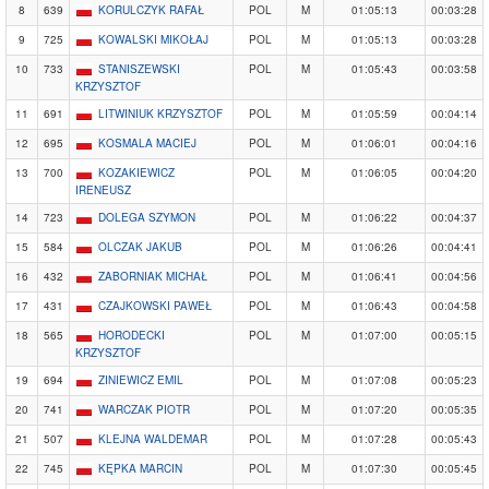
8
639
KORULCZYK RAFAŁ
POL
M
01:05:13
00:03:28
9
725
KOWALSKI MIKOŁAJ
POL
M
01:05:13
00:03:28
10
733
STANISZEWSKI
POL
M
01:05:43
00:03:58
KRZYSZTOF
11
691
LITWINIUK KRZYSZTOF
POL
M
01:05:59
00:04:14
12
695
KOSMALA MACIEJ
POL
M
01:06:01
00:04:16
13
700
KOZAKIEWICZ
POL
M
01:06:05
00:04:20
IRENEUSZ
14
723
DOLEGA SZYMON
POL
M
01:06:22
00:04:37
15
584
OLCZAK JAKUB
POL
M
01:06:26
00:04:41
16
432
ZABORNIAK MICHAŁ
POL
M
01:06:41
00:04:56
17
431
CZAJKOWSKI PAWEŁ
POL
M
01:06:43
00:04:58
18
565
HORODECKI
POL
M
01:07:00
00:05:15
KRZYSZTOF
19
694
ZINIEWICZ EMIL
POL
M
01:07:08
00:05:23
20
741
WARCZAK PIOTR
POL
M
01:07:20
00:05:35
21
507
KLEJNA WALDEMAR
POL
M
01:07:28
00:05:43
22
745
KĘPKA MARCIN
POL
M
01:07:30
00:05:45