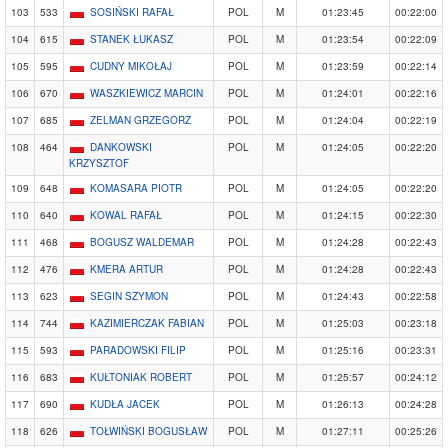
103
533
SOSIŃSKI RAFAŁ
POL
M
01:23:45
00:22:00
104
615
STANEK ŁUKASZ
POL
M
01:23:54
00:22:09
105
595
CUDNY MIKOŁAJ
POL
M
01:23:59
00:22:14
106
670
WASZKIEWICZ MARCIN
POL
M
01:24:01
00:22:16
107
685
ZELMAN GRZEGORZ
POL
M
01:24:04
00:22:19
108
464
DANKOWSKI
POL
M
01:24:05
00:22:20
KRZYSZTOF
109
648
KOMASARA PIOTR
POL
M
01:24:05
00:22:20
110
640
KOWAL RAFAŁ
POL
M
01:24:15
00:22:30
111
468
BOGUSZ WALDEMAR
POL
M
01:24:28
00:22:43
112
476
KMERA ARTUR
POL
M
01:24:28
00:22:43
113
623
SEGIN SZYMON
POL
M
01:24:43
00:22:58
114
744
KAZIMIERCZAK FABIAN
POL
M
01:25:03
00:23:18
115
593
PARADOWSKI FILIP
POL
M
01:25:16
00:23:31
116
683
KUŁTONIAK ROBERT
POL
M
01:25:57
00:24:12
117
690
KUDŁA JACEK
POL
M
01:26:13
00:24:28
118
626
TOŁWIŃSKI BOGUSŁAW
POL
M
01:27:11
00:25:26