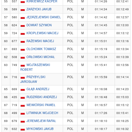
55
557
KIRKIEWICZ KACPER
POL
M
01:14:26
00:12:41
56
589
ZARZYCKI JAKUB
POL
M
01:14:34
00:12:49
57
580
JĘDRZEJEWSKI DANIEL
POL
M
01:14:42
00:12:57
58
624
DOWIAT SZYMON
POL
M
01:14:45
00:13:00
59
724
KROPLEWSKI MACIEJ
POL
M
01:14:57
00:13:12
60
677
RAŻEWSKI MACIEJ
POL
M
01:15:01
00:13:16
61
693
OLCHOWIK TOMASZ
POL
M
01:15:19
00:13:34
62
508
ORŁOWSKI MICHAŁ
POL
M
01:15:24
00:13:39
63
749
WOJTASZEWSKI
POL
M
01:15:41
00:13:56
ROBERT
64
716
PRZYBYLSKI
POL
M
01:15:59
00:14:14
JAROSŁAW
65
669
GŁĄB ANDRZEJ
POL
M
01:16:08
00:14:23
66
435
RUDZIŃSKI ANDRZEJ
POL
M
01:16:48
00:15:03
67
719
WEWIÓRSKI PAWEŁ
POL
M
01:16:57
00:15:12
68
499
LITWINIUK WOJCIECH
POL
M
01:17:26
00:15:41
69
679
JEREMIEJEW RAFAŁ
POL
M
01:18:10
00:16:25
70
632
MYKOWSKI JAKUB
POL
M
01:18:17
00:16:32