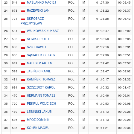
23
544
MAŚLANKO MACIEJ
POL
M
01:07:30
00:05:45
24
678
RAŻEWSKI JAN
POL
M
01:08:22
00:06:37
25
721
SKROBACZ
POL
M
01:08:28
00:06:43
PRZEMYSŁAW
26
581
WALKOWIAK ŁUKASZ
POL
M
01:08:47
00:07:02
27
506
ŚLIWKA PIOTR
POL
M
01:08:50
00:07:05
28
658
SZOT DAWID
POL
M
01:09:16
00:07:31
29
686
SĄSIADEK CEZARY
POL
M
01:09:36
00:07:51
30
689
MALTSEV ARTEM
POL
M
01:09:42
00:07:57
31
598
JASIŃSKI KAMIL
POL
M
01:09:47
00:08:02
32
481
KAMIŃSKI TOMASZ
POL
M
01:10:17
00:08:32
33
634
SZCZEBIOT KAROL
POL
M
01:10:32
00:08:47
34
470
HERMANN TOMASZ
POL
M
01:10:46
00:09:01
35
720
PEKRUL WOJCIECH
POL
M
01:10:53
00:09:08
36
489
LESIŃSKI JAKUB
POL
M
01:11:13
00:09:28
37
586
MROZ DOMINIK
POL
M
01:11:13
00:09:28
38
585
KOŁEK MACIEJ
POL
M
01:11:21
00:09:36