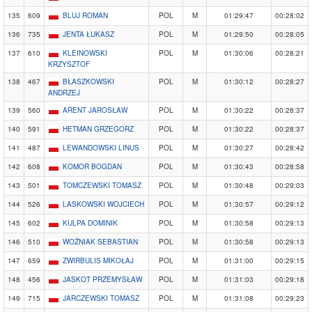
135
609
BLUJ ROMAN
POL
M
01:29:47
00:28:02
136
735
JENTA ŁUKASZ
POL
M
01:29:50
00:28:05
137
610
KLEINOWSKI
POL
M
01:30:06
00:28:21
KRZYSZTOF
138
467
BŁASZKOWSKI
POL
M
01:30:12
00:28:27
ANDRZEJ
139
560
ARENT JAROSŁAW
POL
M
01:30:22
00:28:37
140
591
HETMAN GRZEGORZ
POL
M
01:30:22
00:28:37
141
487
LEWANDOWSKI LINUS
POL
M
01:30:27
00:28:42
142
608
KOMOR BOGDAN
POL
M
01:30:43
00:28:58
143
501
TOMCZEWSKI TOMASZ
POL
M
01:30:48
00:29:03
144
526
LASKOWSKI WOJCIECH
POL
M
01:30:57
00:29:12
145
602
KULPA DOMINIK
POL
M
01:30:58
00:29:13
146
510
WOŹNIAK SEBASTIAN
POL
M
01:30:58
00:29:13
147
659
ZWIRBULIS MIKOŁAJ
POL
M
01:31:00
00:29:15
148
456
JASKOT PRZEMYSŁAW
POL
M
01:31:03
00:29:18
149
715
JARCZEWSKI TOMASZ
POL
M
01:31:08
00:29:23