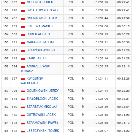
150
633
MOLENDA ROBERT
POL
M
01:31:26
00:29:41
151
718
ŚWIATŁOWSKI PAWEŁ
POL
M
01:31:26
00:29:41
152
455
OSENKOWSKI ADAM
POL
M
01:31:44
00:29:59
153
709
KULESZA MACIEJ
POL
M
01:32:00
00:30:15
154
563
DUDEK ALFRED
POL
M
01:32:13
00:30:28
155
681
MAKARSKI MICHAŁ
POL
M
01:32:21
00:30:36
156
491
SKIBIŃSKI ROBERT
POL
M
01:33:11
00:31:26
157
613
KARP JAKUB
POL
M
01:33:14
00:31:29
158
594
ANDRZEJEWSKI
POL
M
01:33:55
00:32:10
TOMASZ
159
667
KWIDZIŃSKI
POL
M
01:34:11
00:32:26
WALDEMAR
160
726
GOLENIOWSKI JERZY
POL
M
01:34:14
00:32:29
161
643
BIAŁOBŁOCKI JACEK
POL
M
01:35:06
00:33:21
162
680
SZARSTUK MIKOŁAJ
POL
M
01:35:39
00:33:54
163
482
OSTROWSKI JACEK
POL
M
01:35:45
00:34:00
164
605
SZRAMOWSKI PAWEŁ
POL
M
01:35:58
00:34:13
165
538
LESZCZYŃSKI TOMEK
POL
M
01:36:07
00:34:22