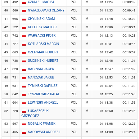
39
492
CZUMIEL MACIEJ
POL
M
01:11:24
00:09:39
40
566
GWIAZDOWSKI CEZARY
POL
M
01:11:33
00:09:48
41
696
CHYLIŃSKI ADAM
POL
M
01:11:48
00:10:03
42
722
KULESZA MARIUSZ
POL
M
01:12:06
00:10:21
43
742
WARGACKI PIOTR
POL
M
01:12:13
00:10:28
44
727
KOTLARSKI MARCIN
POL
M
01:12:31
00:10:46
45
663
CZERWIAK ROBERT
POL
M
01:12:42
00:10:57
46
738
SUDZIŃSKI HUBERT
POL
M
01:12:46
00:11:01
47
620
BAGIŃSKI JACEK
POL
M
01:12:47
00:11:02
48
731
MAŃCZAK JAKUB
POL
M
01:12:53
00:11:08
49
631
TYMIŃSKI DARIUSZ
POL
M
01:12:54
00:11:09
50
642
TYSZKIEWICZ RAFAL
POL
M
01:13:25
00:11:40
51
604
LEWIŃSKI ANDRZEJ
POL
M
01:13:38
00:11:53
52
728
ŁUKASZCZUK
POL
M
01:13:50
00:12:05
GRZEGORZ
53
597
NOSALIK FRANEK
POL
M
01:14:08
00:12:23
54
465
SADOWSKI ANDRZEJ
POL
M
01:14:09
00:12:24