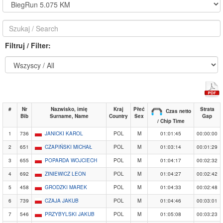
Filtruj / Filter:
#
Nr
Nazwisko, imię
Kraj
Płeć
Strata
Czas netto
Bib
Surname, Name
Country
Sex
Gap
/ Chip Time
1
736
JANICKI KAROL
POL
M
01:01:45
00:00:00
2
651
CZAPIŃSKI MICHAŁ
POL
M
01:03:14
00:01:29
3
655
POPARDA WOJCIECH
POL
M
01:04:17
00:02:32
4
692
ZINIEWICZ LEON
POL
M
01:04:27
00:02:42
5
458
GRODZKI MAREK
POL
M
01:04:33
00:02:48
6
739
CZAJA JAKUB
POL
M
01:04:46
00:03:01
7
546
PRZYBYLSKI JAKUB
POL
M
01:05:08
00:03:23