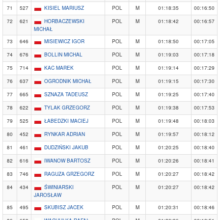
71
527
KISIEL MARIUSZ
POL
M
01:18:35
00:16:50
72
621
HORBACZEWSKI
POL
M
01:18:42
00:16:57
MICHAŁ
73
646
MISIEWICZ IGOR
POL
M
01:18:50
00:17:05
74
676
BOLLIN MICHAL
POL
M
01:19:03
00:17:18
75
714
KAC MAREK
POL
M
01:19:14
00:17:29
76
637
OGRODNIK MICHAŁ
POL
M
01:19:15
00:17:30
77
665
SZNAZA TADEUSZ
POL
M
01:19:25
00:17:40
78
622
TYLAK GRZEGORZ
POL
M
01:19:38
00:17:53
79
525
ŁABEDZKI MACIEJ
POL
M
01:19:48
00:18:03
80
452
RYNKAR ADRIAN
POL
M
01:19:57
00:18:12
81
461
DUDZIŃSKI JAKUB
POL
M
01:20:25
00:18:40
82
616
IWANOW BARTOSZ
POL
M
01:20:26
00:18:41
83
746
RAGUZA GRZEGORZ
POL
M
01:20:27
00:18:42
84
434
ŚWINIARSKI
POL
M
01:20:27
00:18:42
JAROSŁAW
85
495
SKUBISZ JACEK
POL
M
01:20:31
00:18:46