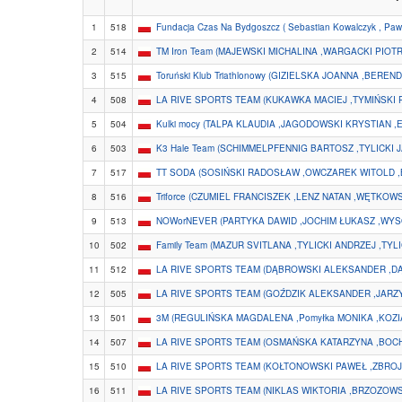
1
518
Fundacja Czas Na Bydgoszcz ( Sebastian Kowalczyk , Pawe
2
514
TM Iron Team (MAJEWSKI MICHALINA ,WARGACKI PIOTR
3
515
Toruński Klub Triathlonowy (GIZIELSKA JOANNA ,BER
4
508
LA RIVE SPORTS TEAM (KUKAWKA MACIEJ ,TYMIŃSKI
5
504
Kulki mocy (TALPA KLAUDIA ,JAGODOWSKI KRYSTIAN 
6
503
K3 Hale Team (SCHIMMELPFENNIG BARTOSZ ,TYLICKI 
7
517
TT SODA (SOSIŃSKI RADOSŁAW ,OWCZAREK WITOLD 
8
516
Triforce (CZUMIEL FRANCISZEK ,LENZ NATAN ,WĘTKOW
9
513
NOWorNEVER (PARTYKA DAWID ,JOCHIM ŁUKASZ ,WYS
10
502
Family Team (MAZUR SVITLANA ,TYLICKI ANDRZEJ ,TYL
11
512
LA RIVE SPORTS TEAM (DĄBROWSKI ALEKSANDER ,D
12
505
LA RIVE SPORTS TEAM (GOŹDZIK ALEKSANDER ,JARZ
13
501
3M (REGULIŃSKA MAGDALENA ,Pomyłka MONIKA ,KOZI
14
507
LA RIVE SPORTS TEAM (OSMAŃSKA KATARZYNA ,BOCH
15
510
LA RIVE SPORTS TEAM (KOŁTONOWSKI PAWEŁ ,ZBRO
16
511
LA RIVE SPORTS TEAM (NIKLAS WIKTORIA ,BRZOZO