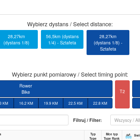
Wybierz dystans / Select distance:
28,27km
56,5km (dystans
28,27km
(dystans 1/8)
1/4) - Sztafeta
(dystans 1/8) -
Sztafeta
Wybierz punkt pomiarowy / Select timing point:
Rower
T2
Bike
.3 KM
16.2 KM
19.9 KM
22.5 KM
22.8 KM
Filtruj / Filter:
Wszyscy / Al
a
Typ
Mce typ
Sw
Type
Type Rank