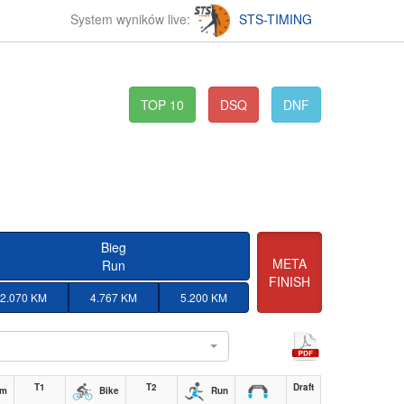
System wyników live:
STS-TIMING
TOP 10
DSQ
DNF
Bieg
META
Run
FINISH
2.070 KM
4.767 KM
5.200 KM
l
T1
T2
Draft
im
Bike
Run