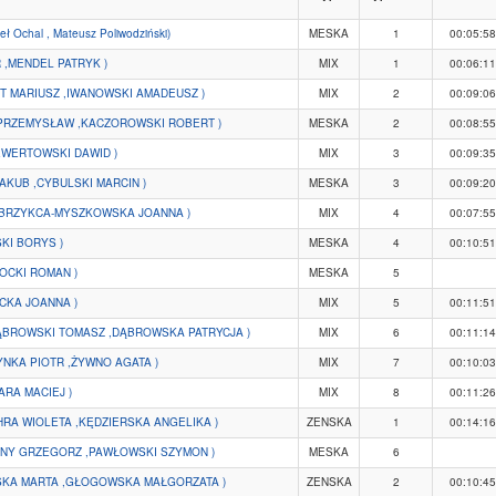
ł Ochal , Mateusz Poliwodziński)
MESKA
1
00:05:58
 ,MENDEL PATRYK )
MIX
1
00:06:11
ENDT MARIUSZ ,IWANOWSKI AMADEUSZ )
MIX
2
00:09:06
 PRZEMYSŁAW ,KACZOROWSKI ROBERT )
MESKA
2
00:08:55
,EWERTOWSKI DAWID )
MIX
3
00:09:35
JAKUB ,CYBULSKI MARCIN )
MESKA
3
00:09:20
,BRZYKCA-MYSZKOWSKA JOANNA )
MIX
4
00:07:55
SKI BORYS )
MESKA
4
00:10:51
OCKI ROMAN )
MESKA
5
ICKA JOANNA )
MIX
5
00:11:51
ĄBROWSKI TOMASZ ,DĄBROWSKA PATRYCJA )
MIX
6
00:11:14
YNKA PIOTR ,ŻYWNO AGATA )
MIX
7
00:10:03
ARA MACIEJ )
MIX
8
00:11:26
RA WIOLETA ,KĘDZIERSKA ANGELIKA )
ZENSKA
1
00:14:16
JNY GRZEGORZ ,PAWŁOWSKI SZYMON )
MESKA
6
WSKA MARTA ,GŁOGOWSKA MAŁGORZATA )
ZENSKA
2
00:10:45