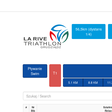
56,5km (dystans
1/4)
Pływanie
T1
Swim
5.1 KM
8.8 KM
11
#
Nr
Sztafet
Bib
Relay