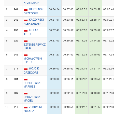
KRZYSZTOF
2
241
HARTLINSKI
00:34:24
00:37:03
03:03:52
03:03:52
03:05:46
GRZEGORZ
3
243
KACZYŃSKI
00:31:51
00:33:36
02:58:14
02:58:14
03:00:21
ALEKSANDER
4
235
KIELAK
00:37:41
00:39:57
03:05:52
03:05:52
03:07:37
ARTUR
5
229
00:37:00
00:39:26
03:14:25
03:14:25
03:16:22
SZTENDEREWICZ
RAFAŁ
6
245
00:31:27
00:34:43
03:15:03
03:15:03
03:17:38
MICHAŁOWSKI
PIOTR
7
217
WÓJCIK
00:36:03
00:38:53
03:21:14
03:21:14
03:22:39
GRZEGORZ
8
201
00:33:06
00:36:11
03:09:52
03:09:52
03:11:51
SOBOLEWSKI
MARIUSZ
9
207
00:30:05
00:32:16
03:10:30
03:10:30
03:12:08
OŁDAKOWSKI
MACIEJ
10
210
ZUBRYCKI
00:38:10
00:40:55
03:21:47
03:21:47
03:23:53
ŁUKASZ