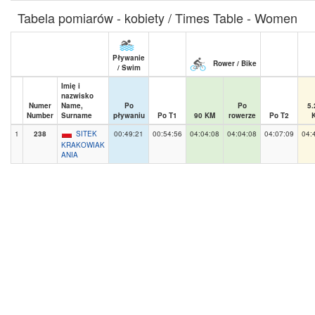
Tabela pomiarów - kobiety / Times Table - Women
Pływanie
Rower / Bike
/ Swim
Imię i
nazwisko
Numer
Name,
Po
Po
5.
Number
Surname
pływaniu
Po T1
90 KM
rowerze
Po T2
1
238
SITEK
00:49:21
00:54:56
04:04:08
04:04:08
04:07:09
04:
KRAKOWIAK
ANIA