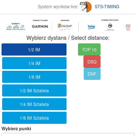
System wyników live:
STS-TIMING
Wybierz dystans / Select distance:
1/2 IM
TOP 10
DSQ
1/4 IM
DNF
1/8 IM
1/2 IM Sztafeta
1/4 IM Sztafeta
1/8 IM Sztafeta
Wybierz punkt