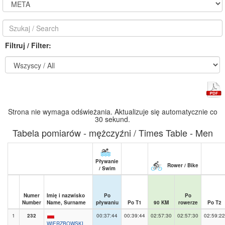
Filtruj / Filter:
Strona nie wymaga odświeżania. Aktualizuje się automatycznie co
30 sekund.
Tabela pomiarów - mężczyźni / Times Table - Men
Pływanie
Rower / Bike
/ Swim
Numer
Imię i nazwisko
Po
Po
Number
Name, Surname
pływaniu
Po T1
90 KM
rowerze
Po T2
1
232
00:37:44
00:39:44
02:57:30
02:57:30
02:59:22
WIERZBOWSKI