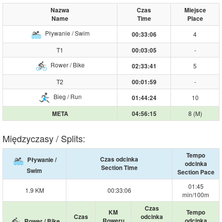
Nazwa
Czas
Miejsce
Name
Time
Place
Pływanie / Swim
4
00:33:06
T1
-
00:03:05
Rower / Bike
5
02:33:41
T2
-
00:01:59
Bieg / Run
10
01:44:24
8 (M)
META
04:56:15
Międzyczasy / Splits:
Tempo
Czas odcinka
Pływanie /
odcinka
Section Time
Swim
Section Pace
01:45
1.9 KM
00:33:06
min/100m
Czas
KM
Tempo
Czas
odcinka
Roweru
odcinka
Rower / Bike