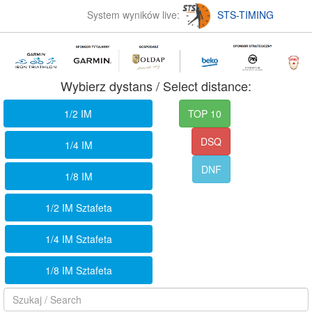
System wyników live:
STS-TIMING
Wybierz dystans / Select distance:
1/2 IM
TOP 10
DSQ
1/4 IM
DNF
1/8 IM
1/2 IM Sztafeta
1/4 IM Sztafeta
1/8 IM Sztafeta