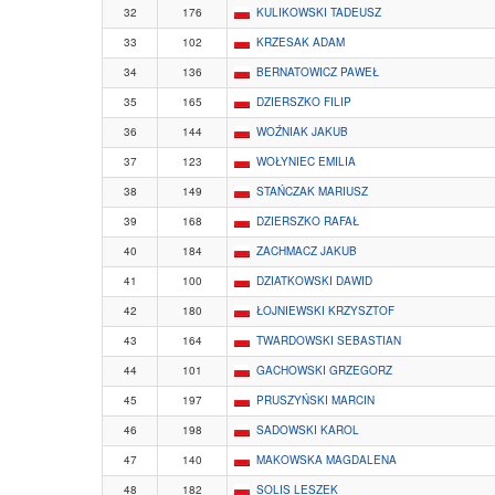
32
176
KULIKOWSKI TADEUSZ
33
102
KRZESAK ADAM
34
136
BERNATOWICZ PAWEŁ
35
165
DZIERSZKO FILIP
36
144
WOŹNIAK JAKUB
37
123
WOŁYNIEC EMILIA
38
149
STAŃCZAK MARIUSZ
39
168
DZIERSZKO RAFAŁ
40
184
ZACHMACZ JAKUB
41
100
DZIATKOWSKI DAWID
42
180
ŁOJNIEWSKI KRZYSZTOF
43
164
TWARDOWSKI SEBASTIAN
44
101
GACHOWSKI GRZEGORZ
45
197
PRUSZYŃSKI MARCIN
46
198
SADOWSKI KAROL
47
140
MAKOWSKA MAGDALENA
48
182
SOLIS LESZEK