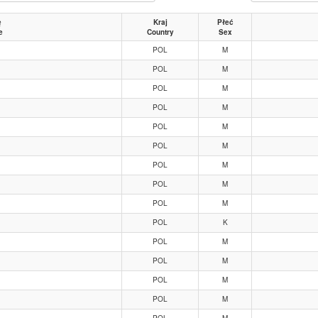
ę
Kraj
Płeć
e
Country
Sex
POL
M
POL
M
POL
M
POL
M
POL
M
POL
M
POL
M
POL
M
POL
M
POL
K
POL
M
POL
M
POL
M
POL
M
POL
M