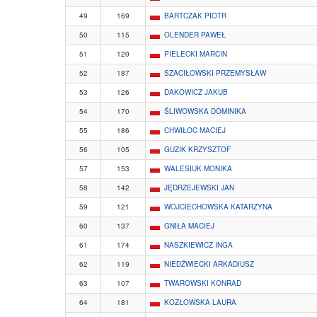
49
169
BARTCZAK PIOTR
50
115
OLENDER PAWEŁ
51
120
PIELECKI MARCIN
52
187
SZACIŁOWSKI PRZEMYSŁAW
53
126
DAKOWICZ JAKUB
54
170
ŚLIWOWSKA DOMINIKA
55
186
CHWIŁOC MACIEJ
56
105
GUZIK KRZYSZTOF
57
153
WALESIUK MONIKA
58
142
JĘDRZEJEWSKI JAN
59
121
WOJCIECHOWSKA KATARZYNA
60
137
GNIŁA MACIEJ
61
174
NASZKIEWICZ INGA
62
119
NIEDŹWIECKI ARKADIUSZ
63
107
TWAROWSKI KONRAD
64
181
KOZŁOWSKA LAURA