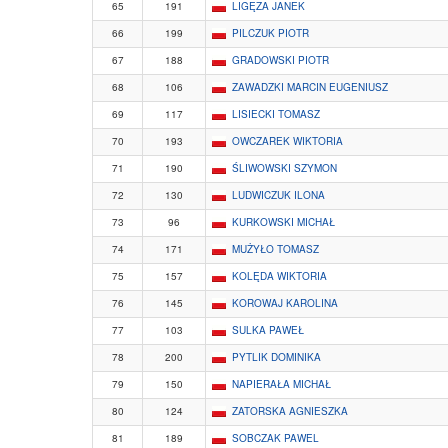
65
191
LIGĘZA JANEK
66
199
PILCZUK PIOTR
67
188
GRADOWSKI PIOTR
68
106
ZAWADZKI MARCIN EUGENIUSZ
69
117
LISIECKI TOMASZ
70
193
OWCZAREK WIKTORIA
71
190
ŚLIWOWSKI SZYMON
72
130
LUDWICZUK ILONA
73
96
KURKOWSKI MICHAŁ
74
171
MUŻYŁO TOMASZ
75
157
KOLĘDA WIKTORIA
76
145
KOROWAJ KAROLINA
77
103
SULKA PAWEŁ
78
200
PYTLIK DOMINIKA
79
150
NAPIERAŁA MICHAŁ
80
124
ZATORSKA AGNIESZKA
81
189
SOBCZAK PAWEL