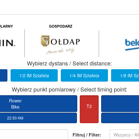
Wybierz dystans / Select distance:
1/2 IM Sztafeta
1/4 IM Sztafeta
1/8 IM Sz
Wybierz punkt pomiarowy / Select timing point:
Rower
T2
Bike
22.50 KM
Filtruj / Filter:
Wszyscy / Al