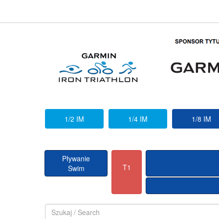
1/2 IM
1/4 IM
1/8 IM
Pływanie
T1
Swim