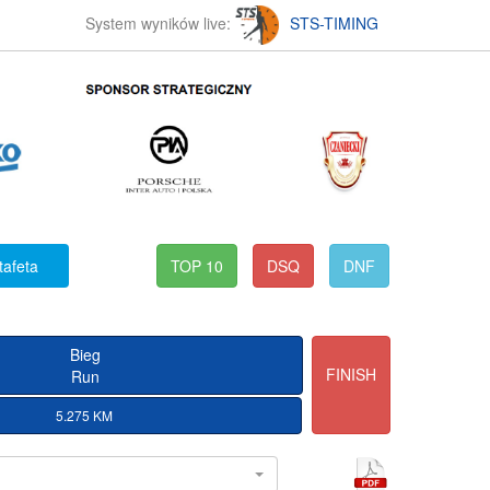
System wyników live:
STS-TIMING
tafeta
TOP 10
DSQ
DNF
Bieg
FINISH
Run
5.275 KM
l