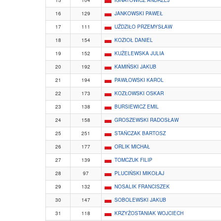
16
129
JANKOWSKI PAWEŁ
17
111
UŹDZIŁO PRZEMYSŁAW
18
154
KOZIOŁ DANIEL
19
152
KUŻELEWSKA JULIA
20
192
KAMIŃSKI JAKUB
21
194
PAWŁOWSKI KAROL
22
173
KOZŁOWSKI OSKAR
23
138
BURSIEWICZ EMIL
24
158
GROSZEWSKI RADOSŁAW
25
251
STAŃCZAK BARTOSZ
26
177
ORLIK MICHAŁ
27
139
TOMCZUK FILIP
28
97
PLUCIŃSKI MIKOŁAJ
29
132
NOSALIK FRANCISZEK
30
147
SOBOLEWSKI JAKUB
31
118
KRZYŻOSTANIAK WOJCIECH