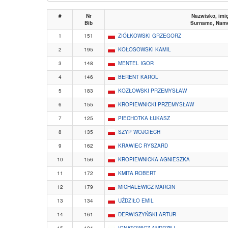
#
Nr
Nazwisko, imi
Bib
Surname, Nam
1
151
ZIÓŁKOWSKI GRZEGORZ
2
195
KOŁOSOWSKI KAMIL
3
148
MENTEL IGOR
4
146
BERENT KAROL
5
183
KOZŁOWSKI PRZEMYSŁAW
6
155
KROPIEWNICKI PRZEMYSŁAW
7
125
PIECHOTKA ŁUKASZ
8
135
SZYP WOJCIECH
9
162
KRAWIEC RYSZARD
10
156
KROPIEWNICKA AGNIESZKA
11
172
KMITA ROBERT
12
179
MICHALEWICZ MARCIN
13
134
UŹDZIŁO EMIL
14
161
DERWISZYŃSKI ARTUR
15
104
IGNATOWICZ ANDRZEJ