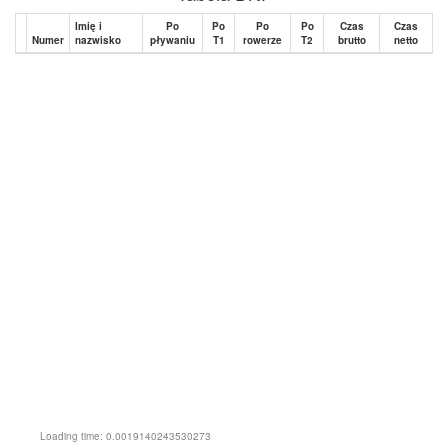
Imię i
Po
Po
Po
Po
Czas
Czas
Numer
nazwisko
pływaniu
T1
rowerze
T2
brutto
netto
Loading time: 0.0019140243530273