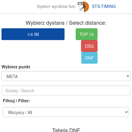
System wyników live:
STS-TIMING
Wybierz dystans / Select distance:
1/4 IM
TOP 10
DSQ
DNF
Wybierz punkt
Filtruj / Filter:
Tabela DNF