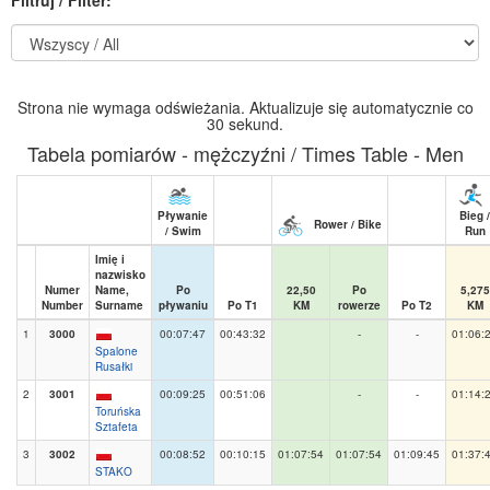
Strona nie wymaga odświeżania. Aktualizuje się automatycznie co
30 sekund.
Tabela pomiarów - mężczyźni / Times Table - Men
Pływanie
Bieg /
Rower / Bike
/ Swim
Run
Imię i
nazwisko
Numer
Name,
Po
22,50
Po
5,275
Number
Surname
pływaniu
Po T1
KM
rowerze
Po T2
KM
1
3000
00:07:47
00:43:32
-
-
01:06:
Spalone
Rusałki
2
3001
00:09:25
00:51:06
-
-
01:14:
Toruńska
Sztafeta
3
3002
00:08:52
00:10:15
01:07:54
01:07:54
01:09:45
01:37:
STAKO