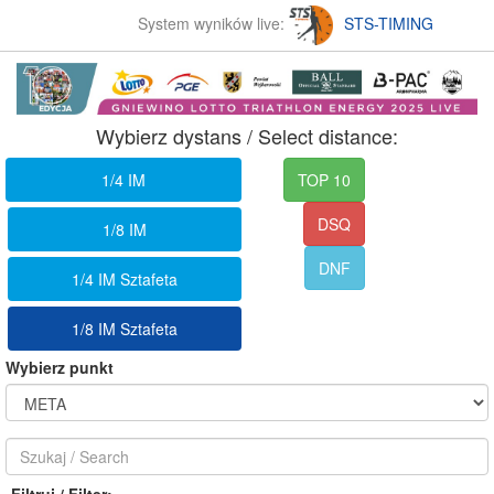
System wyników live:
STS-TIMING
Wybierz dystans / Select distance:
1/4 IM
TOP 10
DSQ
1/8 IM
DNF
1/4 IM Sztafeta
1/8 IM Sztafeta
Wybierz punkt
Filtruj / Filter: