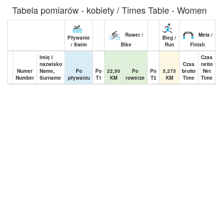
Tabela pomiarów - kobiety / Times Table - Women
Rower /
Meta /
Pływanie
Bieg /
/ Swim
Bike
Run
Finish
Imię i
Czas
nazwisko
Czas
netto
Numer
Name,
Po
Po
22,50
Po
Po
5,275
brutto
Net
Number
Surname
pływaniu
T1
KM
rowerze
T2
KM
Time
Time