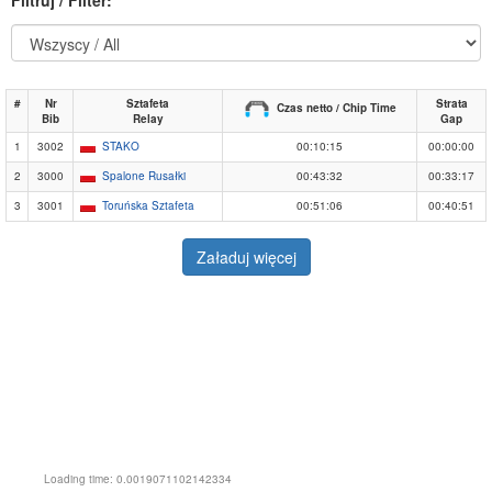
#
Nr
Sztafeta
Strata
Czas netto / Chip Time
Bib
Relay
Gap
1
3002
STAKO
00:10:15
00:00:00
2
3000
Spalone Rusałki
00:43:32
00:33:17
3
3001
Toruńska Sztafeta
00:51:06
00:40:51
Załaduj więcej
Loading time: 0.0019071102142334