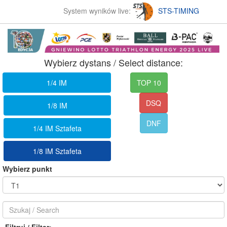
System wyników live:
STS-TIMING
Wybierz dystans / Select distance:
1/4 IM
TOP 10
DSQ
1/8 IM
DNF
1/4 IM Sztafeta
1/8 IM Sztafeta
Wybierz punkt
Filtruj / Filter: