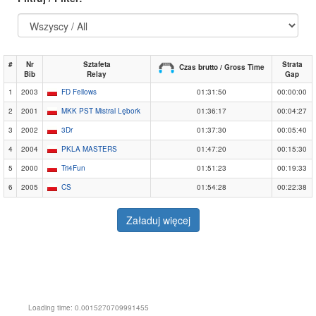
#
Nr
Sztafeta
Strata
Czas brutto / Gross Time
Bib
Relay
Gap
1
2003
FD Fellows
01:31:50
00:00:00
2
2001
MKK PST Mistral Lębork
01:36:17
00:04:27
3
2002
3Dr
01:37:30
00:05:40
4
2004
PKLA MASTERS
01:47:20
00:15:30
5
2000
Tri4Fun
01:51:23
00:19:33
6
2005
CS
01:54:28
00:22:38
Załaduj więcej
Loading time: 0.0015270709991455