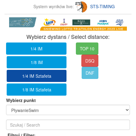
System wyników live:
STS-TIMING
Wybierz dystans / Select distance:
1/4 IM
TOP 10
DSQ
1/8 IM
DNF
1/4 IM Sztafeta
1/8 IM Sztafeta
Wybierz punkt
Filtruj / Filter: