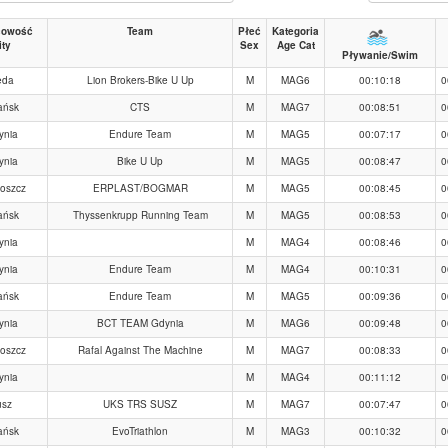
cowość
Team
Płeć
Kategoria
ity
Sex
Age Cat
Pływanie/Swim
eda
Lion Brokers-Bike U Up
M
MAG6
00:10:18
0
ańsk
CTS
M
MAG7
00:08:51
0
ynia
Endure Team
M
MAG5
00:07:17
0
ynia
Bike U Up
M
MAG5
00:08:47
0
oszcz
ERPLAST/BOGMAR
M
MAG5
00:08:45
0
ańsk
Thyssenkrupp Running Team
M
MAG5
00:08:53
0
ynia
M
MAG4
00:08:46
0
ynia
Endure Team
M
MAG4
00:10:31
0
ańsk
Endure Team
M
MAG5
00:09:36
0
ynia
BCT TEAM Gdynia
M
MAG6
00:09:48
0
oszcz
Rafal Against The Machine
M
MAG7
00:08:33
0
ynia
M
MAG4
00:11:12
0
usz
UKS TRS SUSZ
M
MAG7
00:07:47
0
ańsk
EvoTriathlon
M
MAG3
00:10:32
0