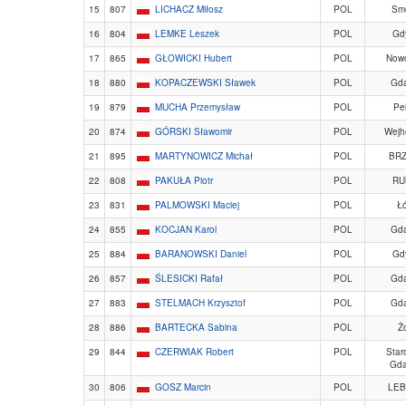
15
807
LICHACZ Miłosz
POL
Sm
16
804
LEMKE Leszek
POL
Gd
17
865
GŁOWICKI Hubert
POL
Now
18
880
KOPACZEWSKI Sławek
POL
Gd
19
879
MUCHA Przemysław
POL
Pel
20
874
GÓRSKI Sławomir
POL
Wejh
21
895
MARTYNOWICZ Michał
POL
BR
22
808
PAKUŁA Piotr
POL
RU
23
831
PALMOWSKI Maciej
POL
Ł
24
855
KOCJAN Karol
POL
Gd
25
884
BARANOWSKI Daniel
POL
Gd
26
857
ŚLESICKI Rafał
POL
Gd
27
883
STELMACH Krzysztof
POL
Gd
28
886
BARTECKA Sabina
POL
Ż
29
844
CZERWIAK Robert
POL
Star
Gda
30
806
GOSZ Marcin
POL
LE