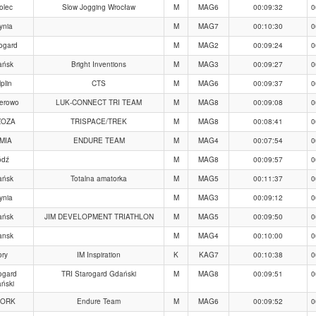
olec
Slow Jogging Wrocław
M
MAG6
00:09:32
0
ynia
M
MAG7
00:10:30
0
ogard
M
MAG2
00:09:24
0
ańsk
Bright Inventions
M
MAG3
00:09:27
0
plin
CTS
M
MAG6
00:09:37
0
erowo
LUK-CONNECT TRI TEAM
M
MAG8
00:09:08
0
ZOZA
TRISPACE/TREK
M
MAG8
00:08:41
0
MIA
ENDURE TEAM
M
MAG4
00:07:54
0
ódź
M
MAG8
00:09:57
0
ańsk
Totalna amatorka
M
MAG5
00:11:37
0
ynia
M
MAG3
00:09:12
0
ańsk
JIM DEVELOPMENT TRIATHLON
M
MAG5
00:09:50
0
ansk
M
MAG4
00:10:00
0
ory
IM Inspiration
K
KAG7
00:10:38
0
ogard
TRI Starogard Gdański
M
MAG8
00:09:51
0
ński
BORK
Endure Team
M
MAG6
00:09:52
0