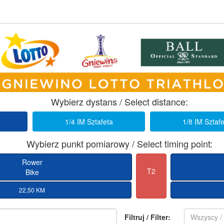
Wybierz dystans / Select distance:
1/4 IM Sztafeta
1/8 IM Sztaf
Wybierz punkt pomiarowy / Select timing point:
Rower
T2
Bike
22,50 KM
Filtruj / Filter:
Wszyscy / 