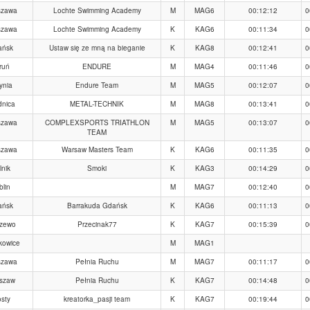
szawa
Lochte Swimming Academy
M
MAG6
00:12:12
0
szawa
Lochte Swimming Academy
K
KAG6
00:11:34
0
ańsk
Ustaw się ze mną na bieganie
K
KAG8
00:12:41
0
ruń
ENDURE
M
MAG4
00:11:46
0
ynia
Endure Team
M
MAG5
00:12:07
0
dnica
METAL-TECHNIK
M
MAG8
00:13:41
0
szawa
COMPLEXSPORTS TRIATHLON
M
MAG5
00:13:07
0
TEAM
szawa
Warsaw Masters Team
K
KAG6
00:11:35
0
lnik
Smoki
K
KAG3
00:14:29
0
blin
M
MAG7
00:12:40
0
ańsk
Barrakuda Gdańsk
K
KAG6
00:11:13
0
szewo
Przecinak77
K
KAG7
00:15:39
0
kowice
M
MAG1
szawa
Pełnia Ruchu
M
MAG7
00:11:17
0
szaw
Pełnia Ruchu
K
KAG7
00:14:48
0
sty
kreatorka_pasji team
K
KAG7
00:19:44
0