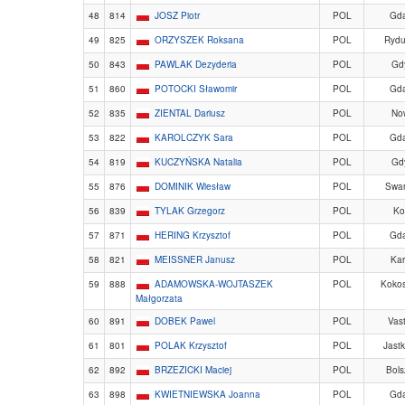
48
814
JOSZ Piotr
POL
Gd
49
825
ORZYSZEK Roksana
POL
Rydu
50
843
PAWLAK Dezyderia
POL
Gd
51
860
POTOCKI Sławomir
POL
Gd
52
835
ZIENTAL Dariusz
POL
No
53
822
KAROLCZYK Sara
POL
Gd
54
819
KUCZYŃSKA Natalia
POL
Gd
55
876
DOMINIK Wiesław
POL
Swa
56
839
TYLAK Grzegorz
POL
Ko
57
871
HERING Krzysztof
POL
Gd
58
821
MEISSNER Janusz
POL
Kar
59
888
ADAMOWSKA-WOJTASZEK
POL
Koko
Małgorzata
60
891
DOBEK Pawel
POL
Vast
61
801
POLAK Krzysztof
POL
Jast
62
892
BRZEZICKI Maciej
POL
Bol
63
898
KWIETNIEWSKA Joanna
POL
Gd