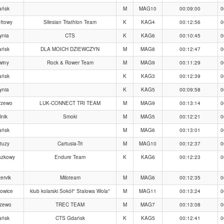
ańsk
M
MAG10
00:09:00
0
łtowy
Silesian Triathlon Team
K
KAG4
00:12:56
0
ynia
CTS
K
KAG6
00:10:45
0
ańsk
DLA MOICH DZIEWCZYN
M
MAG8
00:12:47
0
winy
Rock & Rower Team
M
MAG9
00:11:29
0
ańsk
K
KAG3
00:12:39
0
ynia
K
KAG5
00:09:58
0
rzewo
LUK-CONNECT TRI TEAM
M
MAG9
00:13:14
0
lnik
Smoki
M
MAG5
00:12:21
0
ańsk
M
MAG6
00:13:01
0
tuzy
Cartusia-Tri
M
MAG10
00:12:37
0
szkowy
Endure Team
K
KAG6
00:12:23
0
ervik
Miloteam
M
MAG6
00:12:35
0
kowice
klub kolarski Sokół" Stalowa Wola"
M
MAG11
00:13:24
0
szewo
TREC TEAM
M
MAG7
00:13:08
0
ańsk
CTS Gdańsk
K
KAG5
00:12:41
0