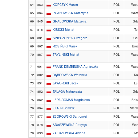
64
863
KOPCZYK Marcin
POL
War
65
864
PAWŁOWSKA Katarzyna
POL
War
66
845
GRABOWSKA Marzena
POL
Gd
67
818
KISICKI Michał
POL
To
68
881
SPIECZONEK Grzegorz
POL
Gd
69
867
ROSIŃSKI Marek
POL
Bro
70
887
TRYLIŃSKI Michał
POL
War
71
901
FRANK-DEMBIŃSKA Agnieszka
POL
War
72
802
DĄBROWSKA Weronika
POL
Ko
73
851
JAWORSKI Jacek
POL
Lu
74
852
TALAGA Małgorzata
POL
Gd
75
862
LEPA-ROMAN Magdalena
POL
Bol
76
894
KLAJN Dominik
POL
Siera
77
877
ZBOROWSKI Bartłomiej
POL
War
78
878
ADASZEWSKA Patrycja
POL
War
79
833
ZAKRZEWSKA Aldona
POL
Mo