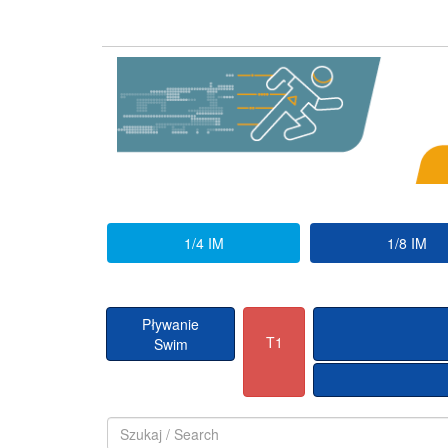
1/4 IM
1/8 IM
Pływanie
T1
Swim