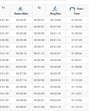
T1
T2
Czas /
Rower/Bike
Bieg/Run
Time
0:01:33
00:34:37
00:00:47
00:18:29
01:05:44
0:00:57
00:34:15
00:00:57
00:21:04
01:06:04
0:01:04
00:36:06
00:00:55
00:21:12
01:06:34
0:00:56
00:35:49
00:00:39
00:21:14
01:07:25
0:01:00
00:35:34
00:00:41
00:21:26
01:07:26
0:01:16
00:36:16
00:01:12
00:20:27
01:08:04
0:00:56
00:37:11
00:00:59
00:20:49
01:08:41
0:01:32
00:34:52
00:01:04
00:20:59
01:08:58
0:01:23
00:37:50
00:01:11
00:20:05
01:10:05
0:00:39
00:37:14
00:00:55
00:22:04
01:10:40
0:01:38
00:38:26
00:01:13
00:20:52
01:10:42
0:01:09
00:35:55
00:00:56
00:22:49
01:12:01
0:01:00
00:39:06
00:00:57
00:24:04
01:12:54
0:00:53
00:39:27
00:01:08
00:21:10
01:13:10