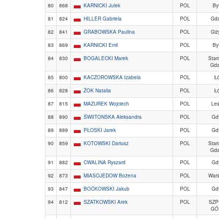
80
868
KARNICKI Julek
POL
By
81
824
HILLER Gabriela
POL
Gd
82
841
GRABOWSKA Paulina
POL
Giż
83
869
KARNICKI Emil
POL
By
84
830
BOGALECKI Marek
POL
Star
Gda
85
800
KACZOROWSKA Izabela
POL
Ł
86
828
ŻOK Natalia
POL
Ł
87
815
MAZUREK Wojciech
POL
Le
88
890
ŚWIITONSKA Aleksandra
POL
Gd
89
889
PŁOSKI Jarek
POL
Gd
90
859
KOTOWSKI Dariusz
POL
Star
Gda
91
882
CWALINA Ryszard
POL
Gd
92
873
MIASOJEDOW Bożena
POL
War
93
847
BOĆKOWSKI Jakub
POL
Gd
94
812
SZATKOWSKI Arek
POL
SZP
GÓ