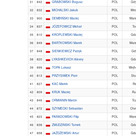
31
842
GRABOWSKI Bogusz
POL
Giż
32
832
MICHALSKI Jakub
POL
Wro
33
900
DEMBIŃSKI Maciej
POL
War
34
837
JÓZEFOWICZ Michał
POL
To
35
810
KROPLEWSKI Maciej
POL
Gd
36
849
BARTKOWSKI Marek
POL
War
37
848
SIENKIEWICZ Patryk
POL
Gd
38
820
LYASHKEVICH Alexey
POL
Gd
39
899
TOPA Lukasz
POL
Wejh
40
813
PRZYSIWEK Piotr
POL
Słu
41
827
KAC Marek
POL
R
42
809
KRUK Maciej
POL
Ru
43
846
ORMIANIN Marcin
POL
Tc
44
872
SZYMECKI Sebastian
POL
Che
45
823
PARADOWSKI Filip
POL
War
46
838
ZMUDZINSKI Tomek
POL
Gd
47
858
JAŻDŻEWSKI Artur
POL
Gd