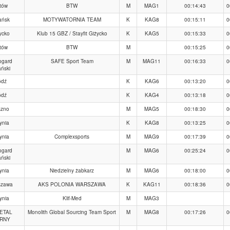
tów
BTW
M
MAG1
00:14:43
0
ańsk
MOTYWATORNIA TEAM
K
KAG8
00:15:11
0
ycko
Klub 15 GBZ / Stayfit Giżycko
K
KAG5
00:15:33
0
tów
BTW
M
00:15:25
0
ogard
SAFE Sport Team
M
MAG11
00:16:33
0
ński
ódź
K
KAG6
00:13:20
0
ódź
K
KAG4
00:13:18
0
szno
M
MAG5
00:18:30
0
ynia
K
KAG8
00:13:25
0
ynia
Complexsports
M
MAG9
00:17:39
0
ogard
M
MAG6
00:25:24
0
ński
ynia
Niedzielny żabkarz
M
MAG6
00:18:00
0
szawa
AKS POLONIA WARSZAWA
K
KAG11
00:18:36
0
ynia
Klif-Med
M
MAG3
ETAL
Monolith Global Sourcing Team Sport
M
MAG8
00:17:26
0
RNY