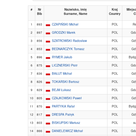
#
Nr
Nazwisko, imię
Kraj
Miejs
Bib
Surname, Name
Country
C
1
893
CZAPIŃSKI Michał
POL
R
2
897
GRODZKI Marek
POL
Gd
3
856
SZATROWSKI Radosław
POL
Gd
4
853
BEDNARCZYK Tomasz
POL
Gd
5
896
RYMER Jakub
POL
Bydg
6
875
LICZNERSKI Piotr
POL
Gd
7
836
BAŁUT Michał
POL
Gd
8
826
TOKARSKI Bartosz
POL
Gd
9
829
BEJM Łukasz
POL
Gd
10
805
CZAJKOWSKI Paweł
POL
Gd
11
870
PARTYKA Rafał
POL
Bydg
12
817
DRESPA Patryk
POL
Gd
13
803
BISKUPSKI Mariusz
POL
s
14
866
DANIELEWICZ Michał
POL
Gd