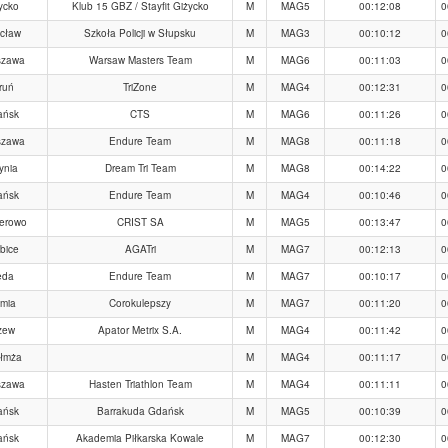
ycko
Klub 15 GBZ / Stayfit Giżycko
M
MAG5
00:12:08
0
cław
Szkoła Policji w Słupsku
M
MAG3
00:10:12
0
szawa
Warsaw Masters Team
M
MAG6
00:11:03
0
ruń
TriZone
M
MAG4
00:12:31
0
ańsk
CTS
M
MAG6
00:11:26
0
szawa
Endure Team
M
MAG8
00:11:18
0
ynia
Dream Tri Team
M
MAG8
00:14:22
0
ańsk
Endure Team
M
MAG4
00:10:46
0
erowo
CRIST SA
M
MAG5
00:13:47
0
bice
AGATri
M
MAG7
00:12:13
0
eda
Endure Team
M
MAG7
00:10:17
0
mia
Corokulepszy
M
MAG7
00:11:20
0
zew
Apator Metrix S.A.
M
MAG4
00:11:42
0
łmża
M
MAG4
00:11:17
0
szawa
Hasten Triathlon Team
M
MAG4
00:11:11
0
ańsk
Barrakuda Gdańsk
M
MAG5
00:10:39
0
ańsk
Akademia Piłkarska Kowale
M
MAG7
00:12:30
0