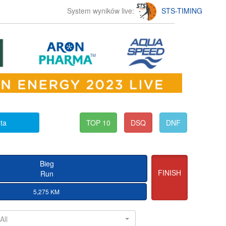
System wyników live:
STS-TIMING
eta
TOP 10
DSQ
DNF
Bieg
FINISH
Run
5,275 KM
All