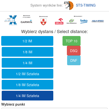
System wyników live:
STS-TIMING
Wybierz dystans / Select distance:
1/2 IM
TOP 10
DSQ
1/8 IM
DNF
1/4 IM
1/2 IM Sztafeta
1/8 IM Sztafeta
1/4 IM Sztafeta
Wybierz punkt