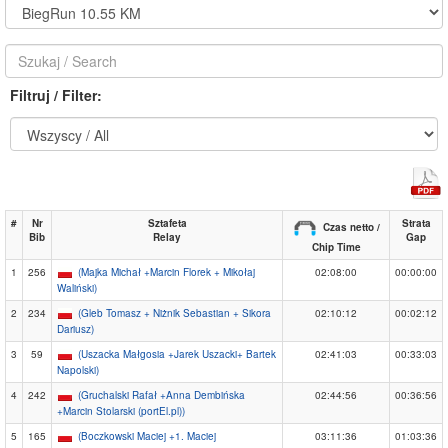
Filtruj / Filter:
#
Nr
Sztafeta
Strata
Czas netto /
Bib
Relay
Gap
Chip Time
1
256
(Majka Michał +Marcin Florek + Mikołaj
02:08:00
00:00:00
Waliński)
2
234
(Gleb Tomasz + Niżnik Sebastian + Sikora
02:10:12
00:02:12
Dariusz)
3
59
(Uszacka Małgosia +Jarek Uszacki+ Bartek
02:41:03
00:33:03
Napolski)
4
242
(Gruchalski Rafał +Anna Dembińska
02:44:56
00:36:56
+Marcin Stolarski (portEl.pl))
5
165
(Boczkowski Maciej +1. Maciej
03:11:36
01:03:36