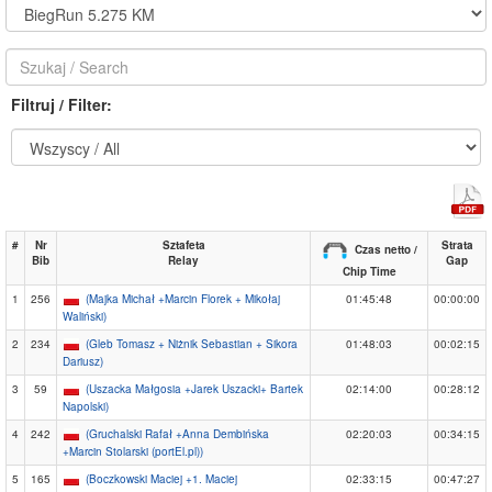
Filtruj / Filter:
#
Nr
Sztafeta
Strata
Czas netto /
Bib
Relay
Gap
Chip Time
1
256
(Majka Michał +Marcin Florek + Mikołaj
01:45:48
00:00:00
Waliński)
2
234
(Gleb Tomasz + Niżnik Sebastian + Sikora
01:48:03
00:02:15
Dariusz)
3
59
(Uszacka Małgosia +Jarek Uszacki+ Bartek
02:14:00
00:28:12
Napolski)
4
242
(Gruchalski Rafał +Anna Dembińska
02:20:03
00:34:15
+Marcin Stolarski (portEl.pl))
5
165
(Boczkowski Maciej +1. Maciej
02:33:15
00:47:27