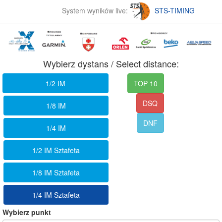
System wyników live:
STS-TIMING
Wybierz dystans / Select distance:
1/2 IM
TOP 10
DSQ
1/8 IM
DNF
1/4 IM
1/2 IM Sztafeta
1/8 IM Sztafeta
1/4 IM Sztafeta
Wybierz punkt