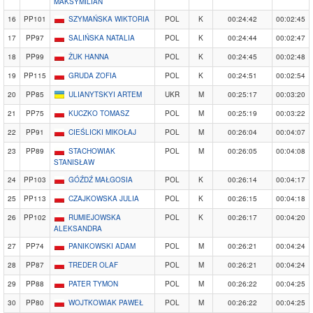
MAKSYMILIAN
16
PP101
SZYMAŃSKA WIKTORIA
POL
K
00:24:42
00:02:45
17
PP97
SALIŃSKA NATALIA
POL
K
00:24:44
00:02:47
18
PP99
ŻUK HANNA
POL
K
00:24:45
00:02:48
19
PP115
GRUDA ZOFIA
POL
K
00:24:51
00:02:54
20
PP85
ULIANYTSKYI ARTEM
UKR
M
00:25:17
00:03:20
21
PP75
KUCZKO TOMASZ
POL
M
00:25:19
00:03:22
22
PP91
CIEŚLICKI MIKOŁAJ
POL
M
00:26:04
00:04:07
23
PP89
STACHOWIAK
POL
M
00:26:05
00:04:08
STANISŁAW
24
PP103
GÓŹDŹ MAŁGOSIA
POL
K
00:26:14
00:04:17
25
PP113
CZAJKOWSKA JULIA
POL
K
00:26:15
00:04:18
26
PP102
RUMIEJOWSKA
POL
K
00:26:17
00:04:20
ALEKSANDRA
27
PP74
PANIKOWSKI ADAM
POL
M
00:26:21
00:04:24
28
PP87
TREDER OLAF
POL
M
00:26:21
00:04:24
29
PP88
PATER TYMON
POL
M
00:26:22
00:04:25
30
PP80
WOJTKOWIAK PAWEŁ
POL
M
00:26:22
00:04:25