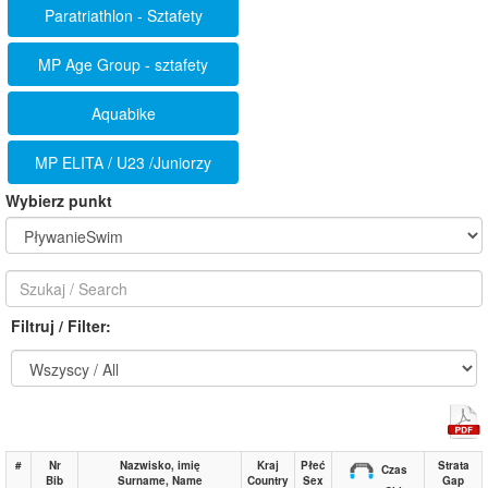
Paratriathlon - Sztafety
MP Age Group - sztafety
Aquabike
MP ELITA / U23 /Juniorzy
Wybierz punkt
Filtruj / Filter:
#
Nr
Nazwisko, imię
Kraj
Płeć
Strata
Czas
Bib
Surname, Name
Country
Sex
Gap