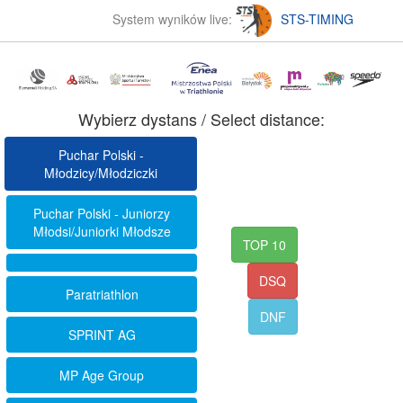
System wyników live:
STS-TIMING
Wybierz dystans / Select distance:
Puchar Polski -
Młodzicy/Młodziczki
Puchar Polski - Juniorzy
Młodsi/Juniorki Młodsze
TOP 10
DSQ
Paratriathlon
DNF
SPRINT AG
MP Age Group