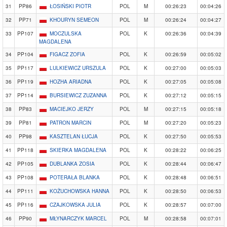
31
PP86
ŁOSIŃSKI PIOTR
POL
M
00:26:23
00:04:26
32
PP71
KHOURYN SEMEON
POL
M
00:26:24
00:04:27
33
PP107
MOCZULSKA
POL
K
00:26:36
00:04:39
MAGDALENA
34
PP104
FIGACZ ZOFIA
POL
K
00:26:59
00:05:02
35
PP117
LULKIEWICZ URSZULA
POL
K
00:27:00
00:05:03
36
PP119
HOZHA ARIADNA
POL
K
00:27:05
00:05:08
37
PP114
BURSIEWICZ ZUZANNA
POL
K
00:27:12
00:05:15
38
PP83
MACIEJKO JERZY
POL
M
00:27:15
00:05:18
39
PP81
PATRON MARCIN
POL
M
00:27:20
00:05:23
40
PP98
KASZTELAN ŁUCJA
POL
K
00:27:50
00:05:53
41
PP118
SKIERKA MAGDALENA
POL
K
00:28:22
00:06:25
42
PP105
DUBLANKA ZOSIA
POL
K
00:28:44
00:06:47
43
PP108
POTERAŁA BLANKA
POL
K
00:28:48
00:06:51
44
PP111
KOŻUCHOWSKA HANNA
POL
K
00:28:50
00:06:53
45
PP116
CZAJKOWSKA JULIA
POL
K
00:28:57
00:07:00
46
PP90
MŁYNARCZYK MARCEL
POL
M
00:28:58
00:07:01