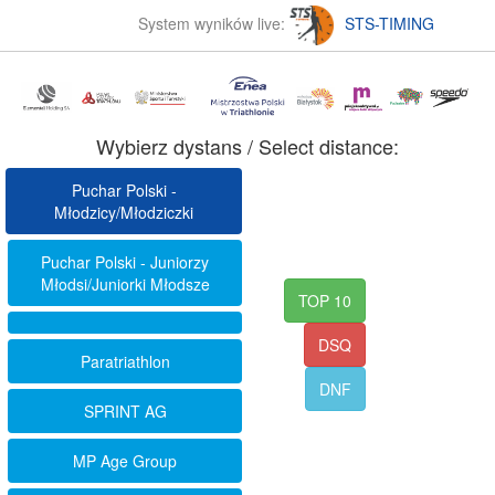
System wyników live:
STS-TIMING
Wybierz dystans / Select distance:
Puchar Polski -
Młodzicy/Młodziczki
Puchar Polski - Juniorzy
Młodsi/Juniorki Młodsze
TOP 10
DSQ
Paratriathlon
DNF
SPRINT AG
MP Age Group