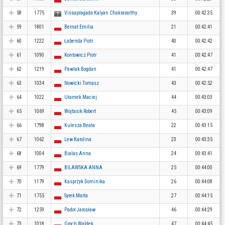
58
1775
Vissapragada Kalyan Chakravarthy
39
00:42:35
59
1801
Bernat Emilia
21
00:42:41
60
1222
Łabenda Piotr
40
00:42:42
61
1090
Kontowicz Piotr
41
00:42:47
62
1219
Pawlak Bogdan
41
00:42:47
63
1034
Nowicki Tomasz
43
00:42:52
64
1022
Ułamek Maciej
44
00:43:03
65
1069
Wojtasik Robert
45
00:43:09
66
1798
Kulesza Beata
22
00:43:15
67
1062
Lew Karolina
23
00:43:35
68
1004
Bialas Anna
24
00:43:41
69
1779
BILAWSKA ANNA
25
00:44:00
70
1179
Kasprzyk Dominika
26
00:44:08
71
1755
Syrek Marta
27
00:44:15
72
1259
Padoł Jarosław
46
00:44:29
73
1018
Groch Waldek
47
00:44:45