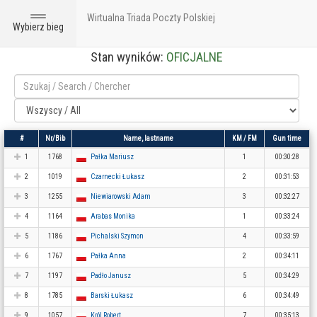
Wirtualna Triada Poczty Polskiej
Toggle
Wybierz bieg
navigation
Stan wyników:
OFICJALNE
#
Nr/Bib
Name, lastname
KM / FM
Gun time
1
1768
Pałka Mariusz
1
00:30:28
2
1019
Czarnecki Łukasz
2
00:31:53
3
1255
Niewiarowski Adam
3
00:32:27
4
1164
Arabas Monika
1
00:33:24
5
1186
Pichalski Szymon
4
00:33:59
6
1767
Pałka Anna
2
00:34:11
7
1197
Padło Janusz
5
00:34:29
8
1785
Barski Łukasz
6
00:34:49
9
1057
Król Robert
7
00:35:13