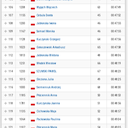
106
1208
Wypych Wojciech
63
00:47:49
107
1155
Cebula Dorota
45
00:47:52
108
1200
Jabłońska Iwona
46
00:47:55
109
1167
Samsel Monika
46
00:47:55
110
1128
Kuczyński Grzegorz
64
00:47:56
111
1023
Gołaszewski Arkadiusz
65
00:47:58
112
1813
Jabłońska Wiktoria
48
00:48:06
113
1251
Włodek Wiesław
66
00:48:19
114
1233
SZUMSKI PAWEŁ
67
00:48:23
115
1015
Śleziona Julia
49
00:48:25
116
1000
Siemieniuk Andrzej
68
00:48:30
117
1185
Płóciennik Anna
50
00:48:53
118
1781
Kurczyńska Joanna
51
00:48:56
119
1135
Cichowska Maja
52
00:48:57
120
1064
Paćkowska Paulina
53
00:49:04
121
1107
Płóciennik Maria
54
00:49:05