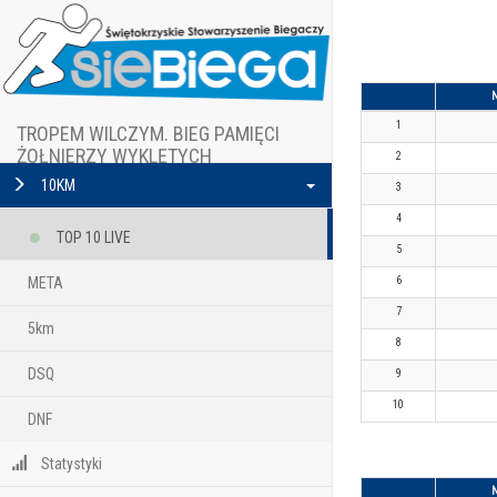
1
TROPEM WILCZYM. BIEG PAMIĘCI
ŻOŁNIERZY WYKLĘTYCH
2
10KM
3
4
TOP 10 LIVE
5
META
6
7
5km
8
DSQ
9
10
DNF
Statystyki