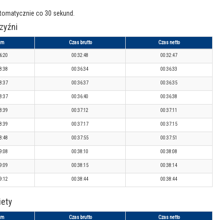
utomatycznie co 30 sekund.
zyźni
km
Czas brutto
Czas netto
6:20
00:32:48
00:32:47
8:38
00:36:34
00:36:33
8:37
00:36:37
00:36:35
8:37
00:36:40
00:36:38
8:39
00:37:12
00:37:11
8:39
00:37:17
00:37:15
8:48
00:37:55
00:37:51
9:08
00:38:10
00:38:08
9:09
00:38:15
00:38:14
9:12
00:38:44
00:38:44
iety
km
Czas brutto
Czas netto