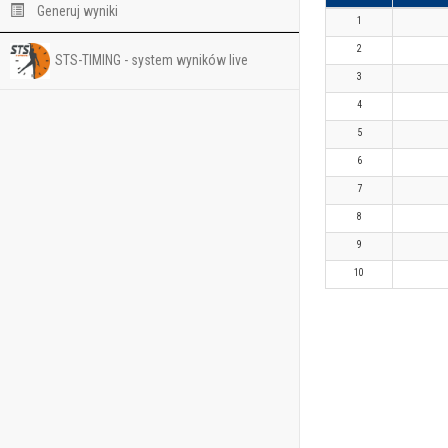
Generuj wyniki
1
2
STS-TIMING - system wyników live
3
4
5
6
7
8
9
10