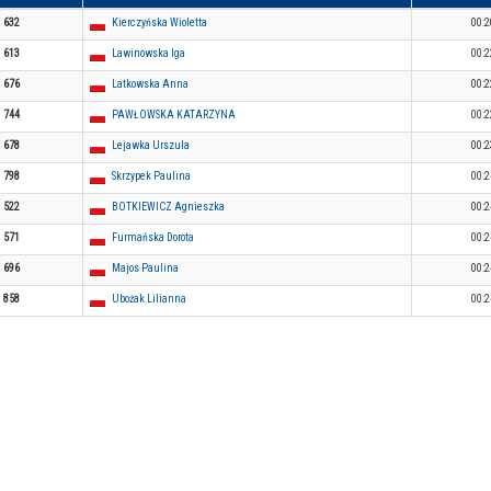
632
Kierczyńska Wioletta
00:2
613
Lawinowska Iga
00:2
676
Latkowska Anna
00:2
744
PAWŁOWSKA KATARZYNA
00:2
678
Lejawka Urszula
00:2
798
Skrzypek Paulina
00:2
522
BOTKIEWICZ Agnieszka
00:2
571
Furmańska Dorota
00:2
696
Majos Paulina
00:2
858
Ubożak Lilianna
00:2