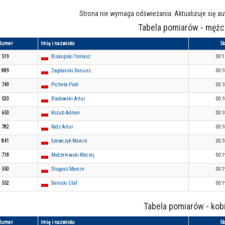
Strona nie wymaga odświeżania. Aktualizuje się a
Tabela pomiarów - mężc
Numer
Imię i nazwisko
5
519
Biskupski Tomasz
00:1
889
Zagdański Dariusz
00:1
749
Picheta Piotr
00:1
520
Bladowski Artur
00:1
653
Kozub Adrian
00:1
782
Rydz Artur
00:1
841
Szewczyk Marcin
00:1
718
Modzelewski Maciej
00:1
550
Długosz Marcin
00:1
552
Soliński Olaf
00:1
Tabela pomiarów - kob
Numer
Imię i nazwisko
5